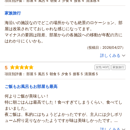
ールも多くのお客様にご好評いただいております。ご家族様や
項目別評価：
部屋 4
風呂 4
朝食 3
夕食 4
接客 4
清潔感 4
5階に、ウエルカムドリンクバーがあり、コイン式の
選べる会席＜個室食事処＞
した。いただいたご意見は真摯に受け止め、より安心してご利
和室
朝・夕
朝/個室利用
夕/個室利用
ご友人との思い出作りにもぴったりの季節となりますので、ぜ
オシャレなサーバーなんですが、アルコールなら理解できるので
用いただける環境づくりの参考とさせていただきます。
宿泊価格帯：
19,001～20,000円(大人一人あたり/税込)
ひ次回は季節を変えてお楽しみいただけましたら幸いです。
家族旅行
すが、ソフトドリンクも同量のオチョコ量のみワイングラスにそ
また、マッサージチェアにつきましても、ご不便をお掛けし残
これからも、景色・温泉・お食事を通して、心ほどけるひとと
そがれるのは、全くウエルカムドリンクではなく
海沿いの施設なのでどこの場所からでも絶景のロケーション、部
念なお気持ちにさせてしまいましたこと心苦しく存じます。限
紀州温泉 ありがとうの湯 漁火の宿 シーサイド観潮からの返信
きをお届けできるよう努めてまいります。
試飲です。まして、到着して疲れてるときに、階段の昇降が
屋は改装されてておしゃれな感じになってます。
られた共有スペースではございますが、皆様に気持ちよくご利
しょーた様のまたのお帰りを、スタッフ一同心よりお待ちして
バナナ栽培マニア様
あり、さらに疲れて、全くウエルカムではなく、せこさを
マイナスの要因は段差、部屋からの各施設への移動が年配の方に
用いただけるよう、今後のご案内方法なども含め改善を検討し
おります。
この度は、漁火の宿シーサイド観潮へご宿泊いただき、誠にあ
感じました。
はわかりにくいかも。
てまいります。
漁火の宿シーサイド観潮スタッフ一同
りがとうございました。
温泉からの景色は非常に良いのてすが、薄すぎて温泉泉質を殆ん
（投稿日：2026/04/27）
さらに、ご宿泊をご検討中のお客様にも分かりやすいよう、喫
また、ご夕食・ご朝食ともにご満足いただけたとのこと、大変
（返信日：2026/05/22）
ど感じません。内湯、露天とも狭いので、温泉としては普通か
煙所やクラフトビール、別注料理、大浴場についても丁寧にご
詳しくみる
嬉しく拝読いたしました。眺望やスタッフ対応につきましても
宿泊時期：
2026年04月宿泊 (家族旅行)
な。
紹介いただきありがとうございました。実際にご宿泊いただい
温かいお言葉を頂戴し、心より御礼申し上げます。
投稿者：
kenさん
(男性/60代)
たお客様ならではの貴重なお声に感謝申し上げます。
5
一方で、大浴場のウォーターサーバーにつきましては、ご不便
女性/40代
家族旅行
宿泊プラン：
【舟盛り付きコース】雑賀崎漁港から仕入れた新鮮お刺身を姿
次回はぜひ、また違ったお部屋からの景色や雰囲気もお楽しみ
造りで♪海の幸満喫プラン＜個室食事処＞
とご心配をおかけし申し訳ございませんでした。ご指摘いただ
和洋室
朝・夕
項目別評価：
部屋 5
風呂 5
朝食 5
夕食 5
接客 5
清潔感 5
くださいませ。
宿泊価格帯：
きました通り、ご入浴後の水分補給は大切であり、いただいた
30,001円以上(大人一人あたり/税込)
えぼし様ご夫婦のまたのお帰りを、心よりお待ちしておりま
お声を真摯に受け止め、今後の設備・サービス改善の参考とさ
ご飯もお風呂もお部屋も最高
す。
紀州温泉 ありがとうの湯 漁火の宿 シーサイド観潮からの返信
せていただきます。
何よりご飯が美味しい！
漁火の宿シーサイド観潮スタッフ一同
また、ウェルカムドリンクにつきましても、率直なご意見をあ
ken様
特に朝ごはんは最高でした！食べすぎてしまうくらい、食べてし
（返信日：2026/05/22）
りがとうございます。館内構造上、5階と6階の移動でご足労を
この度は、漁火の宿シーサイド観潮へご宿泊いただき、誠にあ
まいました。
おかけしましたこと、心苦しく感じております。ドリンクの提
りがとうございました。
夜ご飯は、私的にはちょうどよかったですが、主人には少しボリ
供方法につきましても、「到着後にほっと一息ついていただ
海沿いならではのロケーションや、お部屋の雰囲気をお気に召
ューム狩り足りなかったようですが味は美味しかったです。
く」という本来の目的により近づけられるよう、いただいたお
していただけたご様子、大変嬉しく拝読いたしました。「どこ
スタッフの方も親切で、館内も綺麗でとても快適に過ごせまし
（投稿日：2026/04/27）
声を参考に見直しを検討してまいります。
詳しくみる
の場所からでも絶景」とのお言葉まで頂戴し、和歌の浦の海景