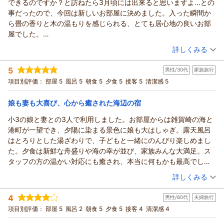
できるのですか？と訪ねたら3月頃には出来ると思いますよ...との
そして、ホテルステイとはひと味違う、のどかな風景や季節の
（返信日：2026/07/28）
毎回お料理を楽しみにしてくださり、「食事時間が待ち遠しく
**みな様**
事だったので、今回は新しいお部屋に決めました。入った瞬間か
花々を眺めながらのドライブも含め、素敵なご旅行になったと
感じられるほど」とのお言葉を頂戴し、料理長をはじめ調理ス
このたびは漁火の宿シーサイド観潮へご宿泊いただき、誠にあ
ら畳の香りと木の温もりを感じられる、とても居心地の良いお部
のお言葉に、私どもも温かい気持ちになりました。
タッフも大変感激しております。半個室のお食事処で、ご家族
りがとうございました。
屋でした。
最後に、お帰りの際にお見送りをさせていただいたスタッフに
皆様がゆっくりとお食事の時間をお楽しみいただけたご様子
また、お嬢様のご出産前という大切な節目に、ご家族3人でゆ
毎回ですが、スタッフの方々との楽しい会話や美味しい食事やお
も温かなお言葉をいただき、誠にありがとうございます。担当
（投稿日：2026/06/29）
に、何より嬉しく存じます。
っくりと過ごすご旅行の場として当館をお選びいただきました
詳しくみる
もてなしで素敵な1日を過ごせました。今回も売店で販売している
スタッフにも必ず伝えさせていただきます。
また、お部屋やマッサージ機にもご満足いただき、お母様のお
こと、心より御礼申し上げます。
宿泊時期：
2026年06月宿泊 (夫婦旅行)
冷凍ハンバーグや釜揚げしらすなども購入させて頂きました。本
これからも、お越しいただく皆様に景色・お料理・温泉、そし
み足のことを考え、今回は和洋室をご用意させていただきまし
先月には姉妹館「萬波」にもご宿泊いただき、このたびもご縁
5
男性/30代
家族旅行
投稿者：
zueさん
(女性/50代)
当にとても美味しいです！ありがとうございました。
て人の温かさも含めて「また来たい」と思っていただける宿を
た。快適にお過ごしいただけたようで、私どもも安心いたしま
をいただけましたことを大変嬉しく思っております。ささやか
宿泊プラン：
【薪火料理スタート記念】＜第１弾＞1室最大12,000円OFF！
項目別評価：
部屋 5
風呂 5
朝食 5
夕食 5
接客 5
清潔感 5
目指して努めてまいります。
した。
基本プランを一番お得に♪
ではございますが、お部屋のグレードアップやお料理の一品サ
和洋室
朝・夕
さんちゃん様のまたのお帰りを、漁火の宿シーサイド観潮スタ
そして、「また来年お邪魔いたします」とのお言葉に加え、来
宿泊価格帯：
ービスもお喜びいただけたようで何よりでございます。
28,001～29,000円(大人一人あたり/税込)
娘も妻も大喜び、心から癒された海辺の宿
ッフ一同心よりお待ち申し上げております。
年はお孫様もご一緒にお越しいただけるご予定とのこと、大変
ご夕食では熊野牛や新鮮なお造りをご満足いただけたとのこ
漁火の宿シーサイド観潮スタッフ一同
小3の娘と妻との3人で利用しました。お部屋からは雑賀崎の海と
楽しみにしております。世代を超えてご家族皆様の思い出の場
紀州温泉 ありがとうの湯 漁火の宿 シーサイド観潮からの返信
と、料理長をはじめ調理スタッフも大変喜んでおります。和歌
港町が一望でき、夕陽に染まる景色に娘も大はしゃぎ。露天風呂
所として当館をお選びいただけることは、宿に携わる者として
（返信日：2026/07/15）
山ならではの旬の味覚を、ご家族皆様でゆっくりお楽しみいた
zue様
はとろりとした湯ざわりで、子どもと一緒にのんびり楽しめまし
何よりの幸せでございます。
だけましたら幸いでございます。
いつも漁火の宿シーサイド観潮をご愛顧いただき、誠にありが
た。夕食は新鮮な舟盛りや海の幸が並び、家族みんな大満足。ス
これからも、お越しいただくたびに「今年も来て良かった」と
また、温泉では他のお客様と重なることなく、お嬢様とごゆっ
とうございます。
タッフの方の温かい対応にも癒され、本当に何もかも最高でし
感じていただけるよう、美味しいお料理と心を込めたおもてな
くりお話をされながらお過ごしいただけたとのこと、とても心
この度はオール五点満点を頂戴し、感激しております。私たち
た。また家族で必ず訪れたい宿です。
しで皆様をお迎えしてまいります。
（投稿日：2026/06/24）
温まるご様子が伝わってまいりました。ご出産を前に、ご家族
の励みとなりました！感謝申し上げます。
詳しくみる
しょうくん様ご家族皆様のまたのお帰りを、漁火の宿シーサイ
で穏やかな時間をお過ごしいただけたことは、私どもにとって
2月にお越しいただいた際、新しいお部屋についてご興味を持っ
宿泊時期：
2026年06月宿泊 (家族旅行)
ド観潮スタッフ一同心よりお待ち申し上げております。
も大変嬉しいことでございます。
てくださり、今回そのお部屋を目的に再びお越しいただけまし
4
男性/60代
夫婦旅行
投稿者：
だんさん
(男性/30代)
漁火の宿シーサイド観潮スタッフ一同
お部屋でも広々とした空間で、のんびりとお寛ぎいただけたご
たこと、大変嬉しく存じます。
宿泊プラン：
【薪火料理スタート記念】＜第１弾＞1室最大12,000円OFF！
項目別評価：
部屋 5
風呂 2
朝食 5
夕食 5
接客 4
清潔感 4
様子に安堵いたしました。
（返信日：2026/07/15）
基本プランを一番お得に♪
新しいお部屋に入られた瞬間から、畳の香りや木の温もりを感
和室
朝・夕