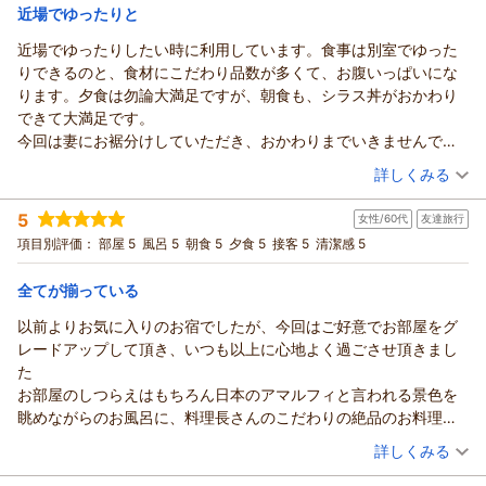
次回は、ご家族が一人増え、さらに賑やかになられた皆様にお
宿泊価格帯：
じていただき、「とても居心地の良いお部屋」とのお言葉を頂
19,001～20,000円(大人一人あたり/税込)
近場でゆったりと
会いできますことを、スタッフ一同今から楽しみにしておりま
戴できましたことは、私どもにとって何よりの喜びでございま
近場でゆったりしたい時に利用しています。食事は別室でゆった
す。どうぞお身体を大切に、元気な赤ちゃんのご誕生を心より
紀州温泉 ありがとうの湯 漁火の宿 シーサイド観潮からの返信
す。
りできるのと、食材にこだわり品数が多くて、お腹いっぱいにな
お祈り申し上げます。
今回ご宿泊いただいた新客室「和匠」は、和歌山で活躍する建
だん様
ります。夕食は勿論大満足ですが、朝食も、シラス丼がおかわり
みな様ご家族のまたのお帰りを、漁火の宿シーサイド観潮スタ
築設計事務所が手掛けた、「住みたくなるような和室」をテー
このたびはご家族皆様で漁火の宿シーサイド観潮へご宿泊いた
できて大満足です。
ッフ一同心よりお待ち申し上げております。
マにしたお部屋でございます。大きなピクチャーウィンドーか
だき、誠にありがとうございました。
今回は妻にお裾分けしていただき、おかわりまでいきませんでし
漁火の宿シーサイド観潮スタッフ一同
らは、日本のアマルフィとも称される雑賀崎の美しい景色を一
さらに、オール5点という最高のご評価を頂戴し、スタッフ一
た。部屋も片付けが行き届き綺麗だったのですが、ただひとつ楽
（投稿日：2026/06/19）
枚の絵画のようにお楽しみいただけます。ゆったりとした時間
（返信日：2026/07/15）
同心より感謝申し上げます。このような温かいお言葉は、私ど
詳しくみる
しみにしていた露天風呂の傷みがあり、少し残念でした。勿論ア
をお過ごしいただけたご様子に、私どもも大変嬉しく思ってお
もにとって何よりの励みでございます。
宿泊時期：
2026年06月宿泊 (夫婦旅行)
ンケートにも書かせていただきましたので、次回利用事には改善
ります。
お部屋からご覧いただいた雑賀崎の海と港町の景色、そして夕
5
女性/60代
友達旅行
投稿者：
ゆーさんさん
(男性/60代)
されている事と思いますが、今回3度目の利用でしたので、事前に
また、毎回スタッフとの会話を楽しみにしてくださり、お食事
陽に染まる風景を、お嬢様にもお喜びいただけたとのこと、大
宿泊プラン：
【薪火料理スタート記念】＜第１弾＞1室最大12,000円OFF！
項目別評価：
部屋 5
風呂 5
朝食 5
夕食 5
接客 5
清潔感 5
なんらかの対応があってもと思うと少し残念かな、隣の露天風呂
やおもてなしにも温かいお言葉をいただき、心より御礼申し上
基本プランを一番お得に♪
変嬉しく拝読いたしました。和歌の浦・雑賀崎ならではの景色
和洋室
朝・夕
付きの部屋も空いているようでしたので？ホテルなどは部屋を変
げます。こうして何度もお帰りいただき、変わらず楽しい時間
宿泊価格帯：
は、時間とともに表情を変え、ご家族皆様の思い出の一頁とな
30,001円以上(大人一人あたり/税込)
全てが揃っている
えていただく事もありますが、旅館ではと思いそのまま利用させ
をお過ごしいただけていることが、私どもにとって何よりの励
りましたなら幸いでございます。
ていただきましたが、次回は改善されていることを期待したいと
以前よりお気に入りのお宿でしたが、今回はご好意でお部屋をグ
みでございます。
紀州温泉 ありがとうの湯 漁火の宿 シーサイド観潮からの返信
また、露天風呂ではとろりとした湯ざわりの温泉を、お子様と
思います。
レードアップして頂き、いつも以上に心地よく過ごさせ頂きまし
さらに、売店では冷凍ハンバーグや釜揚げしらすもご購入いた
ご一緒にゆったりとお楽しみいただけたとのこと、心安らぐひ
ゆーさん様
た
だき、誠にありがとうございます。「本当にとても美味しい」
とときをお過ごしいただけたご様子に私どもも嬉しい気持ちで
いつも漁火の宿シーサイド観潮をご利用いただき、誠にありが
お部屋のしつらえはもちろん日本のアマルフィと言われる景色を
とのお言葉まで頂戴し、大変光栄に存じます。
いっぱいです。
とうございます。近場でゆったりとした時間を過ごしたい時の
眺めながらのお風呂に、料理長さんのこだわりの絶品のお料理に
熊野牛を使用したハンバーグは、お子様ランチでもご提供して
ご夕食では、新鮮な舟盛りをはじめとした海の幸をご家族皆様
宿として、繰り返しお選びいただけておりますこと、スタッフ
ついついお酒も進みました
おり、お子様から大人の方までご好評をいただいております。
（投稿日：2026/06/19）
でご満足いただけたとのお言葉を頂戴し、料理長をはじめ調理
一同心より感謝申し上げます。
詳しくみる
夜もぐっすり眠れました
また、釜揚げしらすは朝食の名物「しらす丼」として多くのお
スタッフも大変喜んでおります。旅先で囲むお食事の時間が、
また、お食事につきましても温かいお言葉を頂戴し、大変嬉し
宿泊時期：
2026年06月宿泊 (友達旅行)
朝から、熱々のしらすが出てくるのも楽しみの一つです