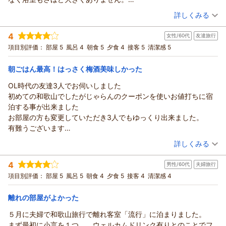
況や設備状況など様々な条件がございますが、いただいたご意
色は季節や時間帯によってさまざまな表情を見せてくれますの
また、「また伺いたい」とのお言葉まで頂戴し、スタッフ一同
温泉メインの人は駄目だと思います。
見は今後のお客様対応を考えるうえで大変参考になるお声とし
（投稿日：2026/05/31）
で、私どもも大好きな自慢の風景でございます。
大変嬉しく拝読いたしました。
詳しくみる
朝食は、和食な為、洋食派の人には駄目だと思います。
て共有させていただきます。
また、お料理につきましても料理長のこだわりを感じていただ
当日はお部屋に空きがございましたため、ささやかではござい
宿泊時期：
2026年05月宿泊 (友達旅行)
部屋はとても広く、ゆっくりくつろげました。
それでもなお、「次回は改善されていることを期待したい」と
き、「絶品」とのお言葉を頂戴できましたこと、大変光栄でご
ますがグレードアップにてご案内させていただきました。ご滞
4
女性/60代
友達旅行
投稿者：
もり！さん
(男性/50代)
のお言葉を頂戴できましたことに感謝申し上げます。そのご期
ざいます。美味しいお料理とともにお酒も進んだとのこと、ご
在をより快適にお過ごしいただけたようで、何よりでございま
宿泊プラン：
【じゃらんスペシャルウィーク】1泊2食付きベストレート｜期
項目別評価：
部屋 5
風呂 4
朝食 5
夕食 4
接客 5
清潔感 5
待にお応えできるよう、スタッフ一同努めてまいります。
旅行ならではの贅沢な時間をお過ごしいただけたようで嬉しく
間限定の特別割引プラン
す。
和室
朝・夕
朝/個室利用
夕/個室利用
ゆーさん様ご夫妻のまたのお帰りを、漁火の宿シーサイド観潮
思います。
宿泊価格帯：
お食事につきましても、こだわりの食材や調理方法にご満足い
17,001～18,000円(大人一人あたり/税込)
朝ごはん最高！はっさく梅酒美味しかった
スタッフ一同心よりお待ち申し上げております。
夜もぐっすりお休みいただき、朝には楽しみにしてくださって
ただけたとのこと、大変光栄に存じます。料理長をはじめ調理
漁火の宿シーサイド観潮スタッフ一同
OL時代の友達3人でお伺いしました
いる熱々のしらすをご堪能いただけたとのこと、当館でのご滞
紀州温泉 ありがとうの湯 漁火の宿 シーサイド観潮からの返信
スタッフが季節ごとの味覚や地元和歌山の食材を大切にしなが
初めての和歌山でしたがじゃらんのクーポンを使いお値打ちに宿
在を隅々まで満喫していただけたご様子が伝わり、私どもも温
（返信日：2026/06/20）
らご用意しておりますので、その想いを感じていただけたこと
もり！様
泊する事が出来ました
かな気持ちになりました。
を嬉しく思います。
このたびは漁火の宿シーサイド観潮へご宿泊いただき、誠にあ
お部屋の方も変更していただき3人でもゆっくり出来ました。
そして何より、「帰って来た後に次はいつ行こうか？と思う程
また、お食事の際にはスタッフとの会話もお楽しみいただけた
りがとうございました。
有難うございます
大好きなお宿」とのお言葉は、私どもにとって何よりの宝物で
とのこと、温かいお言葉をありがとうございます。ご旅行のひ
まず、お部屋の広さやサービスにつきまして「とても満足」と
夕食はとても美味しくいただきましたが男性だと少し物足りない
ございます。スタッフへの温かいご評価もいただき、本当にあ
（投稿日：2026/05/21）
とときが、お料理だけでなくスタッフとの交流も含めて思い出
のお言葉を頂戴し、大変嬉しく拝読いたしました。お部屋でゆ
詳しくみる
かもしれません
りがとうございます。
深いものとなっておりましたら幸いでございます。いただいた
っくりとお寛ぎいただけたご様子に、スタッフ一同安堵してお
宿泊時期：
2026年05月宿泊 (友達旅行)
お刺身など追加で注文出来るのでおすすめです
これからも、ゆみちゃん様に「お帰りなさい」とお迎えできる
お言葉は担当スタッフにも必ず共有させていただきます。
ります。
4
男性/60代
夫婦旅行
投稿者：
東京ドームさん
(女性/60代)
梅酒の種類もたくさんあり美味しくいただきました
宿であり続けられるよう、より一層心を込めたおもてなしに努
これからも、お越しいただく皆様に心地よい時間と和歌の浦な
一方で、駐車場や大浴場につきましては、ご期待に添えない部
宿泊プラン：
【じゃらんスペシャルウィーク】1泊2食付きベストレート｜期
項目別評価：
部屋 5
風呂 5
朝食 4
夕食 5
接客 4
清潔感 4
朝ごはんは評判通りでとても満足しております
めてまいります。
らではの景色、美味しいお料理をお楽しみいただける宿を目指
間限定の特別割引プラン
分がありましたこと、率直なご感想をお寄せいただきありがと
和室
朝・夕
朝/個室利用
夕/個室利用
また泊まりたいと思います
また近いうちにお会いできますことを楽しみに、ゆみちゃん様
して努めてまいります。
宿泊価格帯：
うございます。
18,001～19,000円(大人一人あたり/税込)
離れの部屋がよかった
思い出に残るいい時間になりました
のお帰りを漁火の宿シーサイド観潮スタッフ一同心よりお待ち
ちな様のまたのお帰りを、漁火の宿シーサイド観潮スタッフ一
駐車場につきましては、当館の立地や敷地の都合上、ご不便を
有難うございます
申し上げております。
５月に夫婦で和歌山旅行で離れ客室「流行」に泊まりました。
同心よりお待ち申し上げております。
紀州温泉 ありがとうの湯 漁火の宿 シーサイド観潮からの返信
おかけする場合がございます。ご到着時にはご負担をおかけい
漁火の宿シーサイド観潮スタッフ一同
まず最初に小言を１つ。 ウェルカムドリンク有りとのことでフ
漁火の宿シーサイド観潮スタッフ一同