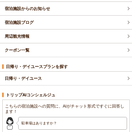
足いただけるご滞在をご用意してお待ちしております。
が、少しでも心に残る時間となっておりましたら幸いでござい
宿泊施設からのお知らせ
はっぴーたーん様ご家族のまたのお帰りを、漁火の宿シーサイ
ます。
ド観潮スタッフ一同心よりお待ち申し上げております。
リニューアルしたてのお部屋では、木の香りや新しい畳の香り
漁火の宿シーサイド観潮スタッフ一同
まで感じながら快適にお過ごしいただけたとのこと、細やかな
宿泊施設ブログ
ご感想に心より感謝申し上げます。新しい空間の心地よさと、
（返信日：2026/04/25）
和のぬくもりを感じていただけたご様子に、私どもも大変嬉し
周辺観光情報
く思っております。
今回はご家族様でのご宿泊とのこと、初めてお越しになられた
クーポン一覧
ご家族様にも「また来たい」とご満足いただけたと伺い、これ
以上ない励みでございます。皆様にとって思い出深いご滞在と
なっておりましたら何よりでございます。
日帰り・デイユースプランを探す
こちらこそ、温かいご投稿をお寄せいただき誠にありがとうご
ざいました。これからも、お越しいただくたびに新たな喜びと
日帰り・デイユース
寛ぎを感じていただける宿を目指して努めてまいります。
ロゼ様ご家族のまたのお帰りを、漁火の宿シーサイド観潮スタ
トリップAIコンシェルジュ
ッフ一同心よりお待ち申し上げております。
漁火の宿シーサイド観潮スタッフ一同
こちらの宿泊施設への質問に、AIがチャット形式ですぐに回答し
（返信日：2026/04/25）
ます！
駐車場はありますか？