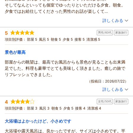
だけなかったとのこと、心苦しく拝読いたしました。客室露天
りがとうございました。
そしてなんといっても個室でゆったりといただける夕食。朝食。
軽にご相談くださいませ。
風呂は、お二人でゆったりとお入りいただける広さを想定した
また、「接客、お風呂、食事、部屋からの景色すべて大満足」
夕食ではお給仕してくださった男性のお話が楽しくて
これからも、お料理や景色だけでなく、すべてのお客様に安心
造りとなっております。また、海に向かって開放感を大切にし
とのお言葉を頂戴し、スタッフ一同大変嬉しく拝読いたしまし
一つ一つお料理を持って来てくださる度に，説明も楽しくて
（投稿日：2026/07/23）
して快適にお過ごしいただける宿を目指して精進してまいりま
た設計のため、周囲を高い囲いで覆うのではなく、景色を楽し
詳しくみる
た。このような温かいご評価をいただけましたこと、心より御
夕食もとても美味しくて。
す。
んでいただける造りとしておりますが、ご利用の際に落ち着か
礼申し上げます。
宿泊時期：
2026年07月宿泊 (夫婦旅行)
最高に楽しい夕食の時間が過ごせました。
キャンディ様のまたのお帰りを、漁火の宿シーサイド観潮スタ
5
ないと感じられたことにつきましては、貴重なご意見として今
お部屋から望む雑賀崎の景色や温泉、お料理など、当館ならで
男性/60代
家族旅行
投稿者：
妖精さんさん
(女性/60代)
食後には水素水も入れてくたさり、サービスと配慮の良さに
ッフ一同心よりお待ち申し上げております。
後の参考にさせていただきます。
宿泊プラン：
【じゃらんのお得な10日間】1泊2食付きベストレート｜期間限
はの魅力をご満喫いただき、ご滞在がご満足いただけるものと
項目別評価：
部屋 5
風呂 5
朝食 5
夕食 5
接客 5
清潔感 5
感激しました。朝はたっぷりの，しらすをご飯の上に乗せていた
漁火の宿シーサイド観潮スタッフ一同
定の特別割引プラン
また、フロントスタッフの対応につきましても、ご期待に沿う
和室
朝・夕
なりましたことを何より嬉しく思っております。スタッフへの
だき
（返信日：2026/08/06）
宿泊価格帯：
20,001～21,000円(大人一人あたり/税込)
おもてなしをご提供できませんでしたこと、誠に申し訳ござい
お褒めのお言葉も、大きな励みとなります。
景色が最高
いつもならあまり食べない朝ご飯が
ません。お客様を最初にお迎えし、最後にお見送りする大切な
一方で、ご入浴後にエアコンのない廊下を長くお歩きいただく
とても美味しく主人はおかわりしてさしまいました。（笑）
部屋からの眺望は、最高でお風呂からも景色が見ることも出来満
紀州温泉 ありがとうの湯 漁火の宿 シーサイド観潮からの返信
役割であることを改めて認識し、より心のこもった接客ができ
こととなり、ご不便をお掛けしましたこと、申し訳なく存じま
また機会あれば今度は孫と一緒に来たいと思えた、お宿でした。
足でした。料理も豪華でとても美味しく頂きました。癒しの旅で
るようスタッフ一同努めてまいります。
す。建物の構造上すぐに改善が難しい部分ではございますが、
妖精さん様
皆様楽しい時間をありがとうございました。
リフレッシュできました。
このたび頂戴した貴重なご意見を真摯に受け止め、設備面につ
いただいた貴重なご意見は今後の施設づくりの参考とさせてい
このたびは漁火の宿シーサイド観潮にご宿泊いただき、誠にあ
久しぶりに美味しいご飯がお宿で食べられて帰りの車の中でもま
（投稿日：2026/07/22）
きましても今後の改善の参考とさせていただくとともに、サー
ただき、より快適にお過ごしいただける宿を目指してまいりま
りがとうございました。
た来たいねと。何度も話に花がさきました。
ビスの向上にも一層取り組んでまいります。
す。
詳しくみる
あいにくのお天気ではございましたが、お部屋から雑賀崎漁港
宿泊時期：
2026年07月宿泊 (家族旅行)
ご多用の中、率直なご感想をお寄せいただき、誠にありがとう
これからも、美しい景色と温泉、美味しいお料理、そして心温
の景色をご覧いただき、「晴れていたらもっと良かったなぁ」
投稿者：
はっしゃんさん
(男性/60代)
ございました。
4
まるおもてなしで、皆様にご満足いただける宿であり続けられ
と感じていただけたとのこと、次回はぜひ青い海と夕焼けに染
女性/50代
家族旅行
宿泊プラン：
【じゃらんスペシャルウィーク】1泊2食付きベストレート｜期
ichiroh様にまたお越しいただける機会がございましたら、より
間限定の特別割引プラン
るよう努めてまいります。
まる景色もご覧いただければ幸いでございます。
和室
朝・夕
朝/個室利用
夕/個室利用
項目別評価：
部屋 3
風呂 3
朝食 5
夕食 5
接客 4
清潔感 4
ご満足いただけるご滞在をご提供できますよう、漁火の宿シー
げんきまる様のまたのお帰りを、漁火の宿シーサイド観潮スタ
宿泊価格帯：
また、温泉ではゆっくりとお寛ぎいただけたご様子に安堵いた
17,001～18,000円(大人一人あたり/税込)
サイド観潮スタッフ一同努めてまいります。
ッフ一同心よりお待ち申し上げております。
しました。
大浴場はよかったけど、小さめです
漁火の宿シーサイド観潮スタッフ一同
漁火の宿シーサイド観潮スタッフ一同
紀州温泉 ありがとうの湯 漁火の宿 シーサイド観潮からの返信
そして何より、ご夕食のお時間を「最高に楽しい時間」と感じ
大浴場や露天風呂は、良かったですが、サイズは小さめです。平
ていただけたことが、私どもにとって何よりの喜びでございま
（返信日：2026/08/06）