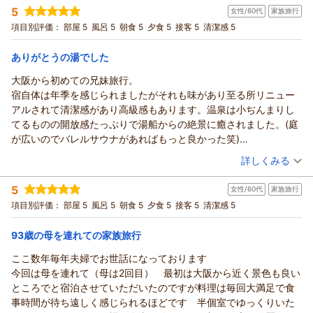
宿泊時期：
2026年07月宿泊 (夫婦旅行)
温泉は３回入らせて頂きましたが、毎回貸切。平日の特権です。
して「また訪れたい」と思っていただける宿を目指し、一層精
励みとなります。
5
女性/60代
家族旅行
投稿者：
かぎちゃんさん
(男性/40代)
マッサージ機乗りまくり、フリードリンクのコーヒーも堪能し、
進してまいります。
一方で、温泉の湯温が高く、ごゆっくりお寛ぎいただけなかっ
宿泊プラン：
【じゃらんスペシャルウィーク】｜1泊2食付きベストレート｜
項目別評価：
部屋 5
風呂 5
朝食 5
夕食 5
接客 5
清潔感 5
キレイな夕焼けの雑賀崎を見ながらのんびり出来ました。
期間限定の特別割引プラン
せいちゃん様のまたのお帰りを、漁火の宿シーサイド観潮スタ
たこと、またお部屋へのご案内時には、お荷物への配慮が行き
和室
朝・夕
朝/個室利用
夕/個室利用
スタッフの皆様のおもてなしの心が毎回好きで伺ってしまいま
ッフ一同心よりお待ち申し上げております。
宿泊価格帯：
届かず、ご負担をお掛けしましたこと、誠に申し訳なく存じま
18,001～19,000円(大人一人あたり/税込)
ありがとうの湯でした
す。
漁火の宿シーサイド観潮スタッフ一同
す。
また当日予約になると思いますが、伺いたいと思います
大阪から初めての兄妹旅行。
紀州温泉 ありがとうの湯 漁火の宿 シーサイド観潮からの返信
お客様に館内のご案内を丁寧に行うことはもちろん大切です
（返信日：2026/07/28）
宿自体は年季を感じられましたがそれも味があり至る所リニュー
が、それ以上に快適にお部屋までお過ごしいただけるよう、お
かぎちゃん様
アルされて清潔感があり高級感もあります。温泉は小ぢんまりし
荷物のお手伝いにもより一層気を配るよう、スタッフ間で改め
いつも漁火の宿シーサイド観潮をご愛顧いただき、誠にありが
てるものの開放感たっぷりで湯船からの絶景に癒されました。(庭
て共有し、サービスの向上に努めてまいります。
とうございます。
が広いのでバレルサウナがあればもっと良かった笑)
また、お食事処ではフロアの足音やカートの振動が響き、落ち
そして、このたびで7回目のご宿泊とのこと、長きにわたり当館
食事処は落ち着きのある半個室で窓から見えるアマルフィと夕焼
（投稿日：2026/07/09）
着いてお食事をお楽しみいただけなかったとのこと、貴重なご
をご贔屓いただいておりますこと、スタッフ一同心より感謝申
詳しくみる
けにうっとりしながら美味しい料理を頂きました。朝夕食文句無
意見をありがとうございます。建物の構造上すぐに改善するこ
し上げます。さらに、今回もオール5点という最高のご評価ま
宿泊時期：
2026年07月宿泊 (家族旅行)
しの美味です。
とが難しい部分もございますが、運搬方法やスタッフの動きな
で頂戴し、大変嬉しく拝読いたしました。
5
女性/60代
家族旅行
投稿者：
さんちゃんさん
(女性/60代)
ラウンジはコーヒーサービスがあり景色を眺めながらホッコリで
ど、できる限り音や振動を抑えられるよう工夫を重ね、より快
今回はお昼過ぎにご予定を決められ、その日のうちにお越しい
宿泊プラン：
【じゃらんのお得な10日間】1泊2食付きベストレート｜期間限
項目別評価：
部屋 5
風呂 5
朝食 5
夕食 5
接客 5
清潔感 5
きる場所です。
適な空間づくりに努めてまいります。
定の特別割引プラン
ただけたとのこと。「また観潮へ行こう」と思い立っていただ
和室
朝・夕
ホテルステイとは違いのどかな風景を楽しみながらドライブで花
そのような中でも、館内の雰囲気について「悪くないのに勿体
宿泊価格帯：
けることは、私どもにとって何よりの喜びでございます。
18,001～19,000円(大人一人あたり/税込)
93歳の母を連れての家族旅行
が咲きとてもいい旅になりました。帰りは笑顔の素敵なスタッフ
ない」と感じていただき、改善への期待を込めてご意見をお寄
また、「この価格が素晴らしい」とのお言葉をはじめ、ご夕
さん2人に見送られ良い旅の思い出と共に帰路につきました。有難
ここ数年毎年夫婦でお世話になっております
せくださったことに、心より感謝申し上げます。
紀州温泉 ありがとうの湯 漁火の宿 シーサイド観潮からの返信
食・ご朝食ともに毎回ご満足いただき、お腹いっぱいお召し上
う御座いました。
今回は母を連れて（母は2回目） 最初は大阪から近く景色も良い
いただいたお声を大切に、一つひとつ改善を積み重ねながら、
がりいただけているとのこと、料理長をはじめ調理スタッフに
さんちゃん様
ところでと宿泊させていただいたのですが料理は毎回大満足で食
より心地よくお過ごしいただける宿を目指してまいります。
とって大きな励みでございます。
このたびは、お兄様・妹様での初めてのご旅行に、数あるお宿
事時間が待ち遠しく感じられるほどです 半個室でゆっくりいた
Yukaちゃん様のまたのお帰りを、漁火の宿シーサイド観潮スタ
ご朝食のしらすご飯や焼き魚三種、ご夕食の熊野牛や旬の鱧、
の中から漁火の宿シーサイド観潮をお選びいただき、誠にあり