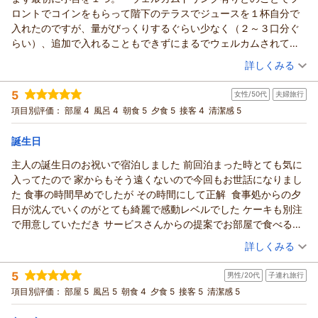
たしました。
東京ドーム様
ロントでコインをもらって階下のテラスでジュースを１杯自分で
（返信日：2026/06/20）
また、大浴場につきましても、洗い場や浴室の広さに関してご
（返信日：2026/06/20）
この度はご友人との大切なご旅行に、漁火の宿シーサイド観潮
入れたのですが、量がびっくりするぐらい少なく（２～３口分ぐ
期待との差を感じられたとのこと、ご意見を真摯に受け止めて
をご利用いただき誠にありがとうございました。
らい）、追加で入れることもできずにまるでウェルカムされてい
おります。当館は比較的小規模な温泉施設ではございますが、
OL時代からのご友人様とのご旅行とのこと、皆様にとって思い
る気になれませんでした。これならない方がましと思います。
（投稿日：2026/05/17）
その分、時間帯によっては静かにゆったりとご利用いただける
出に残るひとときとなりましたご様子を、大変嬉しく拝読いた
詳しくみる
出だしをくじかれましたが、食事は個室で量・味・接客ともよか
ことも特徴の一つでございます。今後も快適にご利用いただけ
しました。初めての和歌山旅行に当館をお選びいただけました
宿泊時期：
2026年05月宿泊 (夫婦旅行)
ったです。部屋は広くて快適で部屋の露天風呂は洞窟（風）風呂
る環境づくりに努めてまいります。
こと、心より光栄に存じます。
5
女性/50代
夫婦旅行
投稿者：
オカチンさん
(男性/60代)
で雰囲気よく、自動お湯張りできて便利でした。シャワーブース
朝食につきましては、和歌山らしさや旅館ならではの朝の味わ
また、じゃらんクーポンをご活用いただき、お得にご宿泊いた
宿泊プラン：
【基本プラン】景色も♪温泉も♪お料理も♪和歌浦を味わう旅☆
項目別評価：
部屋 4
風呂 4
朝食 5
夕食 5
接客 4
清潔感 5
が横にあり体を洗うのも便利でした。海に面しているので眺めも
いを大切にした和朝食をご提供しております。洋食をお好みの
選べる会席＜個室食事処＞
だけたとのこと、お部屋でも3名様でゆっくりお寛ぎいただけ
和洋室
朝・夕
朝/個室利用
夕/個室利用
よかったです。総じてまあ満足かなという感じです。
お客様にはご期待に沿えない部分もございますが、そのような
宿泊価格帯：
たようで何よりでございました。
30,001円以上(大人一人あたり/税込)
誕生日
中でも貴重なご意見をいただき感謝申し上げます。
ご夕食につきましても、美味しくお召し上がりいただけたとの
主人の誕生日のお祝いで宿泊しました 前回泊まった時とても気に
当館の特徴や魅力だけでなく、改善点についても率直にご投稿
紀州温泉 ありがとうの湯 漁火の宿 シーサイド観潮からの返信
お言葉をありがとうございます。追加のお刺身や一品料理、種
入ってたので 家からもそう遠くないので今回もお世話になりまし
いただきありがとうございました。いただいたお声を今後の宿
類豊富な梅酒もお楽しみいただけたご様子で嬉しく思います。
オカチン様
た 食事の時間早めでしたが その時間にして正解 食事処からの夕
づくりの参考とさせていただき、より多くのお客様に快適にお
和歌山ならではの味覚を少しでも感じていただけておりました
この度はご夫婦での和歌山旅行に、漁火の宿シーサイド観潮を
日が沈んでいくのがとても綺麗で感動レベルでした ケーキも別注
過ごしいただけるよう努めてまいります。
ら幸いです。
ご利用いただき誠にありがとうございました。
で用意していただき サービスさんからの提案でお部屋で食べるこ
もり！様のまたのお帰りを、漁火の宿シーサイド観潮スタッフ
また、朝食にもご満足いただけたとのこと、大変励みになりま
また、離れ客室「流行」にご宿泊いただき、貴重なお声をお寄
とに その際も切り分けのナイフやフォーク お皿まで用意してくだ
一同心よりお待ち申し上げております。
（投稿日：2026/05/09）
す。当館の朝食は、多くのお客様より嬉しいお声を頂戴してお
せくださいましたこと重ねて御礼申し上げます。
詳しくみる
さりました
漁火の宿シーサイド観潮 スタッフ一同
り、一日の始まりを気持ちよく迎えていただけるよう心を込め
まず、ウェルカムドリンクにつきまして、ご期待に沿うことが
宿泊時期：
2026年03月宿泊 (夫婦旅行)
1つ気になってるのはウェルカムドリンクのグラスが外にある事が
てご用意しております。
（返信日：2026/06/20）
できず残念なお気持ちにさせてしまい申し訳ございませんでし
5
男性/20代
子連れ旅行
投稿者：
えぼしさん
(女性/50代)
衛生的に気になってしまうポイントです
「また泊まりたい」とのお言葉は、私どもにとって何より嬉し
た。せっかくご到着後のひとときを楽しみにしてくださってい
宿泊プラン：
【じゃらんのお得な10日間】1泊2食付きベストレート｜期間限
項目別評価：
部屋 5
風呂 5
朝食 4
夕食 5
接客 5
清潔感 5
今回は 何回みてもご高齢の方がマッサージチェアを占領してて使
いご褒美でございます。
定の特別割引プラン
たにもかかわらず、「ウェルカムされている気になれない」と
和室
朝・夕
えなくて少し残念だったそうです
ぜひ次回は季節を変えて、和歌の浦の景色や夕陽、旬のお料理