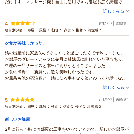
だけます マッサージ機も自由に使用できお部屋も広く綺麗で母
ッフ一同心よりお待ち申し上げております。
そして今回は新たにご用意いたしました季節の薪焼き野菜まで
がとうございました。
が足が悪いのでグレードアップの和洋室に変更していただきまし
漁火の宿シーサイド観潮スタッフ一同
（投稿日：2026/07/08）
お気に召していただき、大変嬉しく存じます。素材の美味しさ
さらに、オール5点という最高のご評価を頂戴し、スタッフ一
詳しくみる
た また来年お邪魔いたします 来年は孫達も連れて 観光抜き
を活かした一皿一皿を、これからも季節ごとにお楽しみいただ
（返信日：2026/07/28）
同心より感謝申し上げます。
宿泊時期：
2026年07月宿泊 (家族旅行)
の観潮さんに行くことだけが目当ての旅行です
けるよう努めてまいります。
当館の建物には年月を重ねた趣がございますが、「それも味が
4
女性/60代
家族旅行
投稿者：
しょうくんさん
(女性/60代)
温泉では3回もご入浴いただき、平日ならではのゆったりとし
ある」と温かく受け止めていただき、またリニューアルした館
宿泊プラン：
【じゃらんのお得な10日間】1泊2食付きベストレート｜期間限
項目別評価：
部屋 5
風呂 4
朝食 4
夕食 5
接客 5
清潔感 4
た時間を満喫されたご様子、さらにマッサージ機やラウンジの
定の特別割引プラン
内の清潔感や高級感にもお褒めのお言葉をいただき、大変嬉し
和室
朝・夕
コーヒー、そして夕焼けに染まる雑賀崎の景色まで存分にお楽
宿泊価格帯：
く拝読いたしました。
18,001～19,000円(大人一人あたり/税込)
夕食が美味しかった。
しみいただけたとのこと、当館でのご滞在を満喫していただけ
温泉では、開放感あふれる湯船からの景色をお楽しみいただ
娘の出産前に家族3人でゆっくりと過ごしたくて予約しました。
たことが伝わり、私どもも大変嬉しく思っております。
紀州温泉 ありがとうの湯 漁火の宿 シーサイド観潮からの返信
き、日頃のお疲れを癒していただけたようで何よりでございま
お部屋のグレードアップに先月に姉妹店に訪れていた事もあり、
そして何より、「スタッフのおもてなしの心が毎回好きで伺っ
す。また、「庭が広いのでバレルサウナがあればもっと良かっ
しょうくん様
料理の一品サービスと本当にありがとうございました。
てしまいます」とのお言葉は、私どもにとって何よりの宝物で
た」との楽しいご提案までありがとうございます。すぐの実現
いつも漁火の宿シーサイド観潮をご愛顧いただき、誠にありが
夕食の熊野牛、新鮮なお造り美味しかったです。
ございます。このようなお言葉を励みに、これからも何度お帰
は難しいものの、今後の施設づくりの参考として大切に受け止
とうございます。
お風呂も他の宿泊客と一緒になる事もなく娘とゆっくり話しなが
りいただいても変わらぬ温かさでお迎えできるよう精進してま
めさせていただきます。
この度は、オール5点満点の評価を頂戴致しまして、心より感
ら温泉を満喫出来ました。
いります。
（投稿日：2026/06/29）
お食事処では、半個室でゆったりとお過ごしいただきながら、
謝申し上げます。私たちの大きな励みとなりました！
詳しくみる
お部屋も広くて本当にのんびりと過ごせました、ありがとうござ
「また当日予約になると思います」とのお言葉も嬉しく拝見い
日本のアマルフィとも称される雑賀崎の景色と夕焼けをご覧に
ここ数年、毎年ご夫婦でお越しいただき、今年はお母様もご一
宿泊時期：
2026年06月宿泊 (家族旅行)
いました。
たしました。思い立ったその日に、安心してお帰りいただける
なり、お料理も朝夕ともにご満足いただけたとのこと、料理長
緒にお迎えできましたことを、スタッフ一同大変嬉しく思って
5
女性/50代
夫婦旅行
投稿者：
みなさん
(女性/60代)
宿であり続けられるよう、スタッフ一同笑顔でお待ちしており
をはじめ調理スタッフにとりまして何よりの励みでございま
おります。また、お母様にも再びご来館いただけましたこと、
宿泊プラン：
【じゃらんスペシャルウィーク】1泊2食付きベストレート｜期
項目別評価：
部屋 5
風呂 5
朝食 5
夕食 5
接客 5
清潔感 5
ます。
す。
間限定の特別割引プラン
心より御礼申し上げます。
和室
朝・夕
朝/個室利用
夕/個室利用
かぎちゃん様の8回目のお帰りを、漁火の宿シーサイド観潮ス
ラウンジでのコーヒータイムも、景色とともにゆっくりお楽し
宿泊価格帯：
大阪から近く、景色の良い宿として当館をお選びいただいたご
17,001～18,000円(大人一人あたり/税込)
新しいお部屋
タッフ一同心よりお待ち申し上げております。
みいただけたご様子に、大変嬉しく存じます。当館ならではの
縁が続き、「観潮に行くこと」が旅の目的とまで仰っていただ
漁火の宿シーサイド観潮スタッフ一同
2月に行った時にお部屋の工事をやっていたので、新しいお部屋が
穏やかな時間を感じていただけましたら幸いでございます。
紀州温泉 ありがとうの湯 漁火の宿 シーサイド観潮からの返信
けることは、私どもにとってこの上ない喜びでございます。