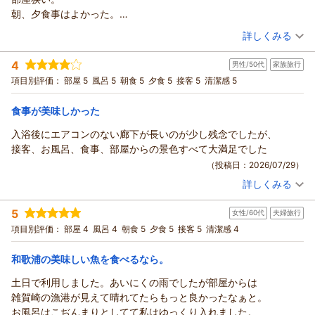
葉を頂戴し、心より感謝申し上げます。
りました。
りがとうございました。
朝、夕食事はよかった。
これからも、美しい景色と美味しいお料理、そしてより快適な
お食事につきましても、お酒との相性を楽しみながらお召し上
また、リニューアルしたお部屋につきまして、「とても綺麗」
フロントの接客がイマイチ。
滞在をご提供できるようスタッフ一同努めてまいります。
（投稿日：2026/07/30）
がりいただけたとのこと、料理長をはじめ調理スタッフにとっ
「広々として清潔感もあり大満足」とのお言葉を頂戴し、大変
詳しくみる
のり様のまたのお帰りを、漁火の宿シーサイド観潮スタッフ一
て何よりの励みでございます。また、ご夕食を担当いたしまし
嬉しく拝読いたしました。
宿泊時期：
2026年07月宿泊 (恋人旅行)
同心よりお待ち申し上げております。
たスタッフとの会話も楽しんでいただき、おすすめのお酒や和
今回ご宿泊いただいた新客室「和匠」は、「住みたくなるよう
4
男性/50代
家族旅行
投稿者：
ichirohさん
(男性/60代)
漁火の宿シーサイド観潮スタッフ一同
歌山の観光スポットがお役に立てたようで、大変嬉しく思いま
な和室」をコンセプトに設計したお部屋でございます。畳の心
宿泊プラン：
＼TV放映記念！露天風呂付客室セール／今だけ「33,000円」
項目別評価：
部屋 5
風呂 5
朝食 5
夕食 5
接客 5
清潔感 5
す。担当スタッフにも必ずお伝えさせていただきます。
（返信日：2026/08/06）
日本遺産の絶景を望む、人気客室がお得♪
地よさとベッドの快適さを兼ね備えた空間で、ごゆっくりお寛
和洋室
朝・夕
朝/個室利用
温泉からの景色にもご満足いただき、心身ともにリフレッシュ
ぎいただけたご様子に、私どもも大変嬉しく存じます。
夕/個室利用
食事が美味しかった
していただけましたなら幸いでございます。
また、ご夕食の鱧会席につきましても、お料理やご提供のタイ
宿泊価格帯：
30,001円以上(大人一人あたり/税込)
入浴後にエアコンのない廊下が長いのが少し残念でしたが、
そして、お二人が**同じお誕生日**という特別な記念日に、当
ミングにご満足いただけたとのこと、料理長をはじめ調理スタ
接客、お風呂、食事、部屋からの景色すべて大満足でした
館で素敵なお時間をお過ごしいただけたことは、私どもにとっ
ッフにとって何よりの励みでございます。旬の鱧を存分にお楽
紀州温泉 ありがとうの湯 漁火の宿 シーサイド観潮からの返信
ても大変光栄でございます。「スタッフ、お部屋、温泉、食事
（投稿日：2026/07/29）
しみいただけましたことを嬉しく思っております。
ichiroh様
とどれも満足度が高く、素敵な誕生日を過ごせました」とのお
一方で、温泉の湯温が少し熱く、ごゆっくりご入浴いただけな
詳しくみる
このたびは漁火の宿シーサイド観潮にご宿泊いただき、誠にあ
宿泊時期：
2026年07月宿泊 (家族旅行)
言葉は、何よりの励みとなります。
かったこと、申し訳ございませんでした。季節や気温に合わせ
りがとうございました。
投稿者：
げんきまるさん
(男性/50代)
ぜひ来年のお誕生日も、またその先の記念日にも、お二人の大
た湯温管理をより細やかに行い、皆様に快適にお楽しみいただ
5
女性/60代
夫婦旅行
宿泊プラン：
また、ご夕食・ご朝食につきまして「よかった」とのお言葉を
【薪火料理スタート記念】＜第１弾＞1室最大12,000円OFF！
切な時間をお手伝いさせていただけましたら幸いです。
けるよう努めてまいります。
基本プランを一番お得に♪
和室
朝・夕
項目別評価：
頂戴し、大変嬉しく存じます。お食事をお楽しみいただけまし
部屋 4
風呂 4
朝食 5
夕食 5
接客 5
清潔感 4
ゆか様、お連れ様のお二人のまたのお帰りを、漁火の宿シーサ
また、フロントからお部屋までの動線につきまして、お母様に
宿泊価格帯：
20,001～21,000円(大人一人あたり/税込)
たことは、料理長をはじめ調理スタッフにとって何よりの励み
イド観潮スタッフ一同心よりお待ち申し上げております。
はご負担をお掛けし、心苦しく存じます。当館は高台の地形を
和歌浦の美味しい魚を食べるなら。
でございます。
漁火の宿シーサイド観潮スタッフ一同
活かした造りのため、一部に坂道がございます。ご予約時にお
紀州温泉 ありがとうの湯 漁火の宿 シーサイド観潮からの返信
一方で、ご宿泊いただいたお部屋につきましては、ご期待に添
土日で利用しました。あいにくの雨でしたが部屋からは
足元にご不安がある旨をお知らせいただけましたら、できる限
（返信日：2026/08/06）
うことができず申し訳ございませんでした。
**げんきまる様**
雑賀崎の漁港が見えて晴れてたらもっと良かったなぁと。
り移動しやすいお部屋をご案内できるよう努めておりますの
客室露天風呂の広さやお部屋の広さにつきまして、ご満足いた
このたびは漁火の宿シーサイド観潮にご宿泊いただき、誠にあ
お風呂はこぢんまりとしてて私はゆっくり入れました。
で、次回お越しいただける機会がございましたら、どうぞお気