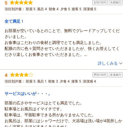
客様にお楽しみいただいております。ご旅行の思い出をご自宅
ご家族の楽しい思い出となっておりましたら何よりでございま
く拝読いたしました。個室でゆっくりとお食事をお楽しみいた
5
女性/50代
夫婦旅行
投稿者：
ゆみちゃんさん
(女性/60代)
スタッフさんもフレンドりーで、毎回帰って来た後に次はいつ行
でも味わっていただきたいという想いから販売を始めた商品で
す。
だき、こだわりの食材や品数の多さにもご満足いただけたとの
宿泊プラン：
【じゃらんのお得な10日間】1泊2食付きベストレート｜期間限
項目別評価：
部屋 5
風呂 4
朝食 4
夕食 5
接客 5
清潔感 5
こうか？と思う程大好きなお宿です
すので、ご家庭でも観潮の味をお楽しみいただけましたら幸い
そして、スタッフへの温かいお言葉までお寄せいただき、誠に
定の特別割引プラン
こと、料理長をはじめ調理スタッフにとって何よりの励みでご
和室
朝・夕
又近いうちにお世話になりたいと思っています
でございます。
ありがとうございます。「何もかも最高でした」とのお言葉
宿泊価格帯：
ざいます。
18,001～19,000円(大人一人あたり/税込)
全て満足！
ありがとうございました
これからも、お越しいただくたびに新しい発見と変わらぬ温か
は、私どもにとってこれ以上ない喜びであり、これからも変わ
ご夕食はもちろん、朝食のしらす丼まで楽しみにしてくださっ
さを感じていただける宿を目指し、スタッフ一同努めてまいり
お部屋が空いているとのことで、無料でグレードアップしてくだ
らぬおもてなしを続けていく大きな励みとなります。
紀州温泉 ありがとうの湯 漁火の宿 シーサイド観潮からの返信
ていることも大変嬉しく存じます。今回は奥様にお裾分けされ
ます。
さいました。
「また家族で必ず訪れたい宿」と思っていただけたことに感謝
たとのこと、ご夫婦で楽しい朝のひとときをお過ごしいただけ
ゆみちゃん様
zue様のまたのお帰りを、漁火の宿シーサイド観潮スタッフ一
お食事はこだわりの食材と調理でとても満足しました。
し、次回もご期待以上のご滞在をお届けできますよう、スタッ
たご様子が目に浮かび、心温まる思いで拝読いたしました。
いつも漁火の宿シーサイド観潮をご愛顧いただき、誠にありが
同心よりお待ち申し上げております。
配膳の方に色々質問させていただきましたが、快くお答えしてく
フ一同精進してまいります。
また、お部屋の清掃につきましてもお褒めのお言葉をいただ
とうございます。
漁火の宿シーサイド観潮スタッフ一同
ださり楽しくお食事させていただきました。
だん様ご家族のまたのお帰りを、漁火の宿シーサイド観潮スタ
き、ありがとうございます。
そして、このたびはオール5点という最高のご評価を頂戴し、
また伺いたいです。
ッフ一同心よりお待ち申し上げております。
（返信日：2026/07/15）
（投稿日：2026/06/17）
しかしながら、今回楽しみにしていただいていた露天風呂に傷
スタッフ一同感激しながら拝読いたしました。以前より当館を
詳しくみる
漁火の宿シーサイド観潮スタッフ一同
みがあり、ご期待に沿えなかったことにつきましては大変心苦
お気に入りのお宿としてご利用いただいていることに加え、こ
宿泊時期：
2026年06月宿泊 (夫婦旅行)
しく思っております。せっかく3度目のご利用でお越しいただ
（返信日：2026/06/28）
のような温かいお言葉までお寄せいただき、心より御礼申し上
4
男性/50代
友達旅行
投稿者：
ちなさん
(女性/50代)
いたにもかかわらず、残念なお気持ちにさせてしまいましたこ
げます。
宿泊プラン：
【舟盛り付きコース】雑賀崎漁港から仕入れた新鮮お刺身を姿
項目別評価：
部屋 5
風呂 1
朝食 3
夕食 4
接客 5
清潔感 4
と、誠に申し訳なく存じます。
造りで♪海の幸満喫プラン＜個室食事処＞
今回はお部屋に空きがございましたため、ささやかではござい
和室
朝・夕
アンケートにもご記入いただき、貴重なご意見をお寄せくださ
宿泊価格帯：
ますがグレードアップにてご案内させていただきました。いつ
23,001～24,000円(大人一人あたり/税込)
サービスはいいが・・・。
いましたこと、重ねて御礼申し上げます。ご指摘いただいた内
も以上に心地よくお過ごしいただけたとのこと、大変嬉しく存
部屋の広さやサービスはとても満足でした。
容は真摯に受け止め、より快適にお過ごしいただける環境づく
紀州温泉 ありがとうの湯 漁火の宿 シーサイド観潮からの返信
じます。
駐車場とお風呂はイマイチです。
りに活かしてまいります。
お部屋のしつらえはもちろん、「日本のアマルフィ」とも称さ
ちな様
駐車場は、平面駐車できる所がありませんでした。
また、ご滞在中のお部屋変更などにつきましても、ご期待に添
れる和歌の浦・雑賀崎の景色を眺めながらのお風呂もお楽しみ
このたびは漁火の宿シーサイド観潮へご宿泊いただき、誠にあ
お風呂は、部屋にはシャワーだけで、大浴場は洗い場が4箇所しか
うご案内ができなかったことを残念に思います。当日の空室状
いただけたご様子で何よりでございます。海と空が織りなす景
りがとうございました。
なく浴室もさほど大きくありません。