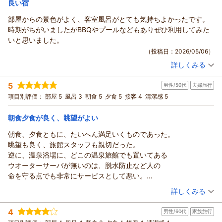
宿泊価格帯：
感じさせてしまいましたこと、真摯に受け止めております。い
16,001～17,000円(大人一人あたり/税込)
良い宿
次は違うお部屋にも宿泊してみようと思います
もお楽しみくださいませ。
ただいたご意見は、今後よりご満足いただけるご提供方法を検
今回もお世話になりありがとうございました
部屋からの景色がよく、客室風呂がとても気持ちよかったです。
東京ドーム様とご友人の皆様のまたのお帰りを、スタッフ一同
紀州温泉 ありがとうの湯 漁火の宿 シーサイド観潮からの返信
討するための参考とさせていただきます。
〇タバコ吸う方へ 喫煙所がいくつかありますよ
時期がちがいましたがBBQやプールなどもありぜひ利用してみた
心よりお待ちしております。
そのような中でも、お食事につきまして「量・味・接客ともに
えぼし様
〇クラフトビールもあります
いと思いました。
漁火の宿シーサイド観潮スタッフ一同
よかった」とのお言葉を頂戴し、大変嬉しく拝読いたしまし
いつも漁火の宿シーサイド観潮をご愛顧いただき、誠にありが
〇別注の料理もあります
（投稿日：2026/05/06）
た。個室でゆったりとお過ごしいただき、ご夫婦での大切なお
（返信日：2026/05/22）
とうございます。
〇大浴場のお風呂は狭めです シャワーが4つなので
時間のお手伝いができましたことを光栄に思っております。
詳しくみる
この度はご主人様のお誕生日という大切なご旅行に、再び当館
宿泊時期：
2026年05月宿泊 (子連れ旅行)
大浴場行かれる方はそこだけ気にするとよいかもです
また、お部屋や洞窟風の露天風呂、シャワーブースの使い勝
をお選びいただけましたこと、スタッフ一同大変光栄に存じま
投稿者：
しょーたさん
(男性/20代)
手、海を望む景色などもご満喫いただけたご様子に安堵してお
5
す。
男性/50代
夫婦旅行
宿泊プラン：
【薪火料理スタート記念】＜第１弾＞1室最大12,000円OFF！
ります。離れ客室ならではのプライベート感と、海辺ならでは
基本プランを一番お得に♪【事前決済専用】
前回のご宿泊を気に入ってくださり、「また来たい」と思って
和洋室
朝・夕
項目別評価：
部屋 5
風呂 3
朝食 5
夕食 5
接客 4
清潔感 5
の開放感を感じていただけておりましたら幸いです。
宿泊価格帯：
いただけたことは、私どもにとって何より嬉しいお言葉でござ
30,001円以上(大人一人あたり/税込)
「総じてまあ満足」とのお言葉を、次回は「とても満足」と感
います。
朝食夕食が良く、眺望がよい
じていただけるよう、サービス・設備ともにさらに工夫を重ね
紀州温泉 ありがとうの湯 漁火の宿 シーサイド観潮からの返信
お食事処からご覧いただいた夕陽につきましても、「感動レベ
朝食、夕食ともに、たいへん満足いくものであった。
てまいります。
ル」とのお言葉を頂戴し、大変嬉しく拝読いたしました。和歌
しょーた様
眺望も良く、旅館スタッフも親切だった。
また季節を変えて、和歌の浦の景色と温泉でゆっくりとした時
の浦に沈む夕日は、季節や天候によって表情を変え、その瞬間
この度は数あるお宿の中より、漁火の宿シーサイド観潮へご宿
逆に、温泉浴場に、どこの温泉旅館でも置いてある
間をお過ごしいただけましたら幸いでございます。
だけの特別な景色をお楽しみいただけます。
泊いただき誠にありがとうございました。
ウオーターサーバが無いのは、脱水防止など人の
オカチン様ご夫婦のまたのお帰りを、スタッフ一同心よりお待
また、お誕生日ケーキやお部屋でのお祝いのお時間も、ご夫婦
お部屋からの景色や客室風呂をご満喫いただけたご様子を、大
命を守る点でも非常にサービスとして悪い。
ちしております。
の素敵な思い出となっておりましたら幸いです。スタッフのご
変嬉しく拝読いたしました。和歌の浦の海景色は、時間帯によ
年間、国内外宿泊30回以上してますが、今まで、
（投稿日：2026/04/30）
漁火の宿シーサイド観潮スタッフ一同
提案やご用意にも温かいお言葉をいただき、担当スタッフにと
詳しくみる
って表情を変え、特に夕暮れ時の景観は私どもも自慢のひとつ
数件です無いのは。
っても大きな励みになります。
（返信日：2026/05/22）
でございます。
宿泊時期：
2026年04月宿泊 (夫婦旅行)
あと、coffeeなどサービスのセルフバーなどオシャレで
一方で、ウェルカムドリンク用グラスの設置につきまして、衛
4
今回は時期が合わなかったとのことですが、夏季にはBBQやプ
男性/60代
家族旅行
投稿者：
バナナ栽培マニアさん
(男性/50代)
良いと思いましたが、6階受け付けで、階段の昇降を伴う
生面でご不安なお気持ちにさせてしまい申し訳ございませんで
宿泊プラン：
【基本プラン】景色も♪温泉も♪お料理も♪和歌浦を味わう旅☆