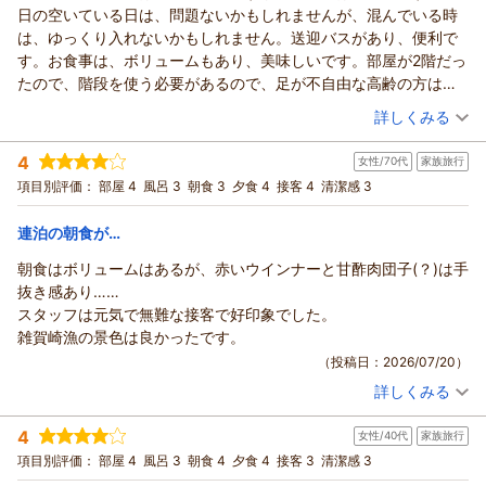
（返信日：2026/08/06）
はっしゃん様
日の空いている日は、問題ないかもしれませんが、混んでいる時
す。担当いたしました男性スタッフのお料理の説明や会話まで
このたびは漁火の宿シーサイド観潮にご宿泊いただき、誠にあ
は、ゆっくり入れないかもしれません。送迎バスがあり、便利で
楽しんでいただき、温かいお言葉を頂戴しましたこと、本人に
りがとうございました。
す。お食事は、ボリュームもあり、美味しいです。部屋が2階だっ
も必ず伝えさせていただきます。きっと大きな励みになること
さらに、オール5点という最高のご評価を頂戴し、スタッフ一
たので、階段を使う必要があるので、足が不自由な高齢の方は、3
と存じます。
同心より御礼申し上げます。
階以上のお部屋を予約した方がいいです。
（投稿日：2026/07/20）
お料理につきましても、「久しぶりに美味しいご飯がお宿で食
詳しくみる
お部屋からの眺望を「最高」とお感じいただき、また温泉から
べられた」とのお言葉をいただき、料理長をはじめ調理スタッ
も和歌の浦の美しい景色をご満喫いただけたとのこと、大変嬉
宿泊時期：
2026年07月宿泊 (家族旅行)
フ一同、大変感激しております。お食事の最後の水素水のサー
4
しく拝読いたしました。時間とともに表情を変える海や空の景
女性/70代
家族旅行
投稿者：
やいちゃんさん
(女性/50代)
ビスまでお喜びいただけたことも嬉しく拝読いたしました。
宿泊プラン：
【じゃらんスペシャルウィーク】｜1泊2食付きベストレート｜
色は、当館自慢の魅力の一つでございますので、ご満足いただ
項目別評価：
部屋 4
風呂 3
朝食 3
夕食 4
接客 4
清潔感 3
期間限定の特別割引プラン
ご朝食では、名物のしらす丼をご主人様がおかわりされるほど
和室
朝・夕
朝/個室利用
夕/個室利用
けたことを何より嬉しく思っております。
お気に召していただけたとのこと、微笑ましいご様子が目に浮
宿泊価格帯：
18,001～19,000円(大人一人あたり/税込)
また、お料理につきましても「豪華でとても美味しかった」と
連泊の朝食が…
かび、私どもも思わず笑顔になりました。
のお言葉を頂戴し、料理長をはじめ調理スタッフにとって大き
朝食はボリュームはあるが、赤いウインナーと甘酢肉団子(？)は手
さらに、お帰りの車の中でも「また来たいね」と何度もお話し
紀州温泉 ありがとうの湯 漁火の宿 シーサイド観潮からの返信
な励みとなります。熊野牛や新鮮な海の幸など、和歌山ならで
抜き感あり……
くださっていたとのお言葉は、宿に携わる私どもにとって何よ
はの旬の味覚を心ゆくまでお楽しみいただけましたら幸いでご
やいちゃん様
スタッフは元気で無難な接客で好印象でした。
りのご褒美でございます。
ざいます。
このたびは漁火の宿シーサイド観潮にご宿泊いただき、誠にあ
雑賀崎漁の景色は良かったです。
次回はぜひ、お孫様もご一緒に、ご家族皆様で賑やかなひとと
そして、「癒しの旅でリフレッシュできました」とのお言葉
りがとうございました。
（投稿日：2026/07/20）
きをお過ごしください。その際には、晴れた日の雑賀崎ならで
は、私どもにとって何より嬉しいお褒めの言葉でございます。
大浴場や露天風呂につきまして、「良かった」とのお言葉をい
はの絶景とともに、今回以上に素敵な思い出をお持ち帰りいた
当館でお過ごしいただいたひとときが、日頃のお疲れを癒し、
詳しくみる
ただき、大変嬉しく存じます。当館の温泉は決して大きな浴場
宿泊時期：
2026年05月宿泊 (家族旅行)
だけるよう、スタッフ一同心を込めておもてなしさせていただ
心身ともにリフレッシュしていただける時間となりましたこと
ではございませんが、和歌の浦の景色や海風を感じながら、ゆ
投稿者：
せいちゃんさん
(女性/70代)
きます。
4
を大変光栄に存じます。
ったりとした時間をお過ごしいただけることを大切にしており
女性/40代
家族旅行
宿泊プラン：
【じゃらんスペシャルウィーク】1泊2食付きベストレート｜期
妖精さん様ご家族のまたのお帰りを、漁火の宿シーサイド観潮
間限定の特別割引プラン
これからも、絶景と温泉、美味しいお料理、そして心を込めた
ます。
和室
朝・夕
朝/個室利用
夕/個室利用
項目別評価：
部屋 4
風呂 3
朝食 4
夕食 4
接客 3
清潔感 3
スタッフ一同心よりお待ち申し上げております。
おもてなしで、何度でも訪れたくなる宿を目指して努めてまい
宿泊価格帯：
また、送迎バスにつきましても便利にご利用いただけたようで
18,001～19,000円(大人一人あたり/税込)