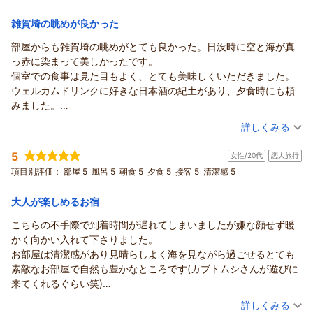
1番のこだわりであるお料理も美味しいのはもちろんのこと、お腹
間限定の特別割引プラン
和室
朝・夕
朝/個室利用
夕/個室利用
いっぱいになる量で皆が満足していました。
宿泊価格帯：
17,001～18,000円(大人一人あたり/税込)
雑賀埼の眺めが良かった
今年は5人という中途半端な人数になったのですが、それでなのか
どうかわかりませんが当初予約していたお部屋ではなく、グレー
部屋からも雑賀埼の眺めがとても良かった。日没時に空と海が真
紀州温泉 ありがとうの湯 漁火の宿 シーサイド観潮からの返信
ドの高いお部屋を差額なしで用意していただきました。
っ赤に染まって美しかったです。
ゆみちゃん様
リニューアルしたての木の香りがする、とても綺麗なお部屋で皆
個室での食事は見た目もよく、とても美味しくいただきました。
このたびも漁火の宿シーサイド観潮へお帰りいただき、誠にあ
のテンションが上がりました
ウェルカムドリンクに好きな日本酒の紀土があり、夕食時にも頼
りがとうございました。
ありがとうございました
みました。
さらに、オール5点、そして「はなまる100点満点」という、こ
また来年も予約したいと思います
暑い日でしたので廊下などは少し暑かったです。お風呂は狭い目
（投稿日：2026/07/31）
の上ないお言葉を頂戴し、スタッフ一同感激しながら拝読いた
詳しくみる
よろしくお願いいたします
ですが
しました。
宿泊時期：
2026年07月宿泊 (夫婦旅行)
ちょうどあまり混みあわずに入れました。ラウンジにはマッサー
10年以上前にご利用いただき、昨年は10名様でのご家族旅行、
5
女性/20代
恋人旅行
投稿者：
のりさん
(女性/60代)
ジチェアがあり使わなかったですが、なにか敷くものがあれば良
そして今年も大切なご家族旅行の舞台として再び当館をお選び
宿泊プラン：
【じゃらんスペシャルウィーク】｜1泊2食付きベストレート｜
項目別評価：
部屋 5
風呂 5
朝食 5
夕食 5
接客 5
清潔感 5
かったです。
期間限定の特別割引プラン
いただけましたこと、心より御礼申し上げます。
和室
朝・夕
朝/個室利用
夕/個室利用
PCを持ち歩くのですが残念ながら部屋のWi-Fiは使えなかったで
宿泊価格帯：
「久しぶりに来るとリニューアルされていてとても良かった」
19,001～20,000円(大人一人あたり/税込)
大人が楽しめるお宿
す、、、
とのお言葉、大変嬉しく存じます。今回は新客室「和匠」をご
食事も眺めもとても良かったです。
こちらの不手際で到着時間が遅れてしまいましたが嫌な顔せず暖
紀州温泉 ありがとうの湯 漁火の宿 シーサイド観潮からの返信
用意させていただきましたが、木の香りや新しい空間を皆様で
かく向かい入れて下さりました。
お喜びいただき、テンションが上がったとのご様子が伝わり、
のり様
お部屋は清潔感があり見晴らしよく海を見ながら過ごせるとても
私どもも思わず笑顔になりました。
このたびは漁火の宿シーサイド観潮へご宿泊いただき、誠にあ
素敵なお部屋で自然も豊かなところです(カブトムシさんが遊びに
また、プールでもお子様たちに楽しい時間をお過ごしいただけ
りがとうございました。
来てくれるぐらい笑)
たようで何よりでございます。夏ならではのご家族の思い出づ
お部屋からご覧いただいた雑賀崎の景色や、日没時に空と海が
食事はどれもお酒にあうものばかりでお酒が好きな方であればす
（投稿日：2026/07/31）
くりのお手伝いができましたことを嬉しく思っております。
真っ赤に染まる夕景をお楽しみいただけたとのこと、大変嬉し
詳しくみる
ごく楽しめるところだと思います！また夕食におられたスタッフ