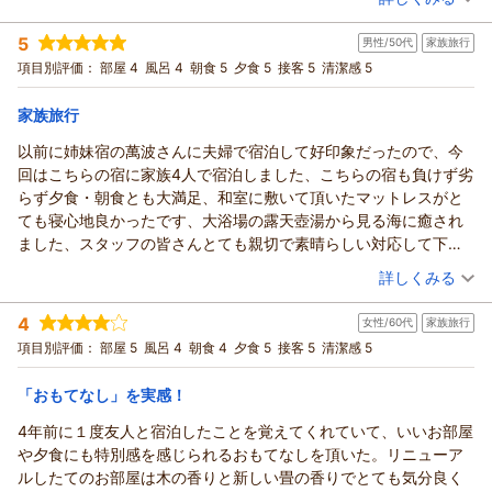
た。
温泉につきましても、景色をお楽しみいただけた反面、泉質や
色を楽しんでいただけたことを何より嬉しく感じております。
宿泊時期：
2026年04月宿泊 (家族旅行)
また季節を変えて行きたいです。
広さの面でご期待に添えず申し訳ございません。当館の温泉は
5
また、お部屋の改装につきましても「おしゃれな感じ」とお褒
男性/50代
家族旅行
投稿者：
しろまるさん
(女性/40代)
ありがとうございました。
和歌浦の景観とともにゆったりお過ごしいただくことを大切に
宿泊プラン：
【薪火料理スタート記念】＜第１弾＞1室最大12,000円OFF！
めいただきありがとうございます。快適にお過ごしいただける
項目別評価：
部屋 4
風呂 4
朝食 5
夕食 5
接客 5
清潔感 5
基本プランを一番お得に♪
しておりますが、いただいたご感想は今後の施設運営に活かし
和室
朝・夕
空間づくりを目指しておりますので、そのように感じていただ
てまいります。
宿泊価格帯：
19,001～20,000円(大人一人あたり/税込)
けたことは大きな励みでございます。
家族旅行
そのような中でも、お食事や景色、スタッフ対応への温かいお
一方で、館内の段差や各施設への移動導線につきまして、ご不
以前に姉妹宿の萬波さんに夫婦で宿泊して好印象だったので、今
言葉を頂戴できましたこと、心より感謝申し上げます。
紀州温泉 ありがとうの湯 漁火の宿 シーサイド観潮からの返信
便をおかけいたしました。建物の構造上、どうしても高低差が
回はこちらの宿に家族4人で宿泊しました、こちらの宿も負けず劣
これからも、皆さまにより快適にお過ごしいただける宿を目指
ある箇所がございますが、特にご年配のお客様にも安心してお
しろまる様
らず夕食・朝食とも大満足、和室に敷いて頂いたマットレスがと
し、改善と工夫を重ねてまいります。貴重なお時間の中、ご意
過ごしいただけるよう、案内表示やご説明方法の改善に努めて
この度は、漁火の宿シーサイド観潮へご宿泊いただき、また心
ても寝心地良かったです、大浴場の露天壺湯から見る海に癒され
見をお寄せいただき誠にありがとうございました。
まいります。
温まるご感想をお寄せいただき誠にありがとうございます。
ました、スタッフの皆さんとても親切で素晴らしい対応して下さ
また機会がございましたら、季節ごとに表情を変える和歌の浦
貴重なお声をお寄せいただき、心より感謝申し上げます。
またオール５点満点の投稿は、私たちのおおきな励みになりま
いました、お世話になりました、また利用しますね。
（投稿日：2026/04/25）
の景色をお楽しみいただければ幸いでございます。
ぜひまた季節を変えて、夕景や旬の海の幸もお楽しみいただけ
した！
詳しくみる
漁火の宿シーサイド観潮
れば幸いでございます。ken様のまたのお越しを、スタッフ一
感謝申し上げます。
宿泊時期：
2026年04月宿泊 (家族旅行)
同心よりお待ちしております。
（返信日：2026/05/06）
「何よりご飯が美味しい」とのお言葉、そして特に朝食をお気
4
女性/60代
家族旅行
投稿者：
はっぴーたーんさん
(男性/50代)
漁火の宿シーサイド観潮
に召していただけたご様子を大変嬉しく拝読いたしました。つ
宿泊プラン：
【じゃらんスペシャルウィーク】1泊2食付きベストレート｜期
項目別評価：
部屋 5
風呂 4
朝食 4
夕食 5
接客 5
清潔感 5
間限定の特別割引プラン
いつい食べ過ぎてしまうほどとのお声は、料理スタッフにとっ
和室
朝・夕
朝/個室利用
夕/個室利用
（返信日：2026/05/06）
宿泊価格帯：
て何よりの励みでございます。
17,001～18,000円(大人一人あたり/税込)
「おもてなし」を実感！
ご夕食につきましても、お味をお褒めいただきありがとうござ
4年前に１度友人と宿泊したことを覚えてくれていて、いいお部屋
紀州温泉 ありがとうの湯 漁火の宿 シーサイド観潮からの返信
います。ご主人様には少しボリュームが物足りなく感じられた
や夕食にも特別感を感じられるおもてなしを頂いた。リニューア
とのこと、貴重なお声として今後の献立づくりの参考にさせて
はっぴーたーん様
ルしたてのお部屋は木の香りと新しい畳の香りでとても気分良く
いただきます。当館では、季節ごとの旬の海の幸を活かしなが
このたびはご家族皆様で、漁火の宿シーサイド観潮へご宿泊い