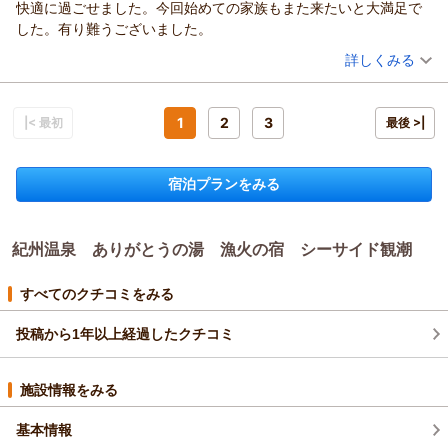
快適に過ごせました。今回始めての家族もまた来たいと大満足で
ら、皆さまにご満足いただけるお料理をご提供できるよう努め
ただき、誠にありがとうございました。以前に姉妹宿の萬波を
した。有り難うございました。
ております。
ご利用いただき、良い印象をお持ちいただいたうえで、今回は
（投稿日：2026/04/24）
また、スタッフの対応や館内の清潔感についてもお褒めいただ
当館にも足をお運びくださいましたこと、心より御礼申し上げ
詳しくみる
き、快適にお過ごしいただけたとのこと、スタッフ一同とても
ます。
宿泊時期：
2026年04月宿泊 (家族旅行)
嬉しく感じております。
そして「こちらの宿も負けず劣らず」とのお言葉を頂戴し、大
投稿者：
ロゼさん
(女性/60代)
ぜひ次回は季節を変えて、和歌の浦の景色や旬のお料理の違い
変光栄に存じます。ご夕食・ご朝食ともにご満足いただけたと
宿泊プラン：
【じゃらんスペシャルウィーク】1泊2食付きベストレート｜期
1
2
3
|< 最初
最後 >|
もお楽しみくださいませ。夕景や海の表情も季節ごとに趣が変
間限定の特別割引プラン
のこと、料理長をはじめ調理スタッフにとりまして何より嬉し
和室
朝・夕
朝/個室利用
夕/個室利用
わり、また違った魅力をご覧いただけるかと思います。
宿泊価格帯：
い励みでございます。ご家族皆様で囲むお食事の時間が、楽し
17,001～18,000円(大人一人あたり/税込)
しろまる様のまたのお帰りを、心よりお待ち申し上げておりま
宿泊プランをみる
い旅の思い出となっておりましたら幸いでございます。
す。
紀州温泉 ありがとうの湯 漁火の宿 シーサイド観潮からの返信
また、和室にご用意しておりますマットレスの寝心地までご評
漁火の宿シーサイド観潮
価いただき、ありがとうございます。旅先でも快適にお休みい
ロゼ様
ただけるよう寝具選びにも心を配っておりますので、ごゆっく
（返信日：2026/05/06）
紀州温泉 ありがとうの湯 漁火の宿 シーサイド観潮
このたびは再び漁火の宿シーサイド観潮へお帰りいただき、誠
りお休みいただけたご様子に安堵しております。
にありがとうございました。4年前にご友人様とご宿泊いただ
大浴場の露天壺湯からご覧いただく海の景色にも癒されたとの
いて以来、再びご縁をいただけましたこと、スタッフ一同心よ
すべてのクチコミをみる
こと、和歌の浦ならではの穏やかな眺望と湯浴みの時間をお楽
り嬉しく存じます。
しみいただけたようで、大変嬉しく思っております。
以前のご来館を覚えていてくれたとのお言葉まで頂戴し、光栄
投稿から1年以上経過したクチコミ
さらに、スタッフへの温かいお言葉まで頂戴し、誠にありがと
でございます。お越しいただくたびに「また帰ってきた」と感
うございます。お客様のお声は、私どもにとって日々の大きな
じていただける宿でありたいと願っておりますので、そのよう
施設情報をみる
励みでございます。これからもご家族皆様に安心して心地よく
に受け取っていただけたことは何よりの喜びでございます。
お過ごしいただける宿を目指し、努めてまいります。
また、お部屋やご夕食にも特別感を感じていただけたとのこ
基本情報
「また利用しますね」とのお言葉を胸に、次回もより一層ご満
と、大変嬉しく拝読いたしました。大切なご旅行のひととき