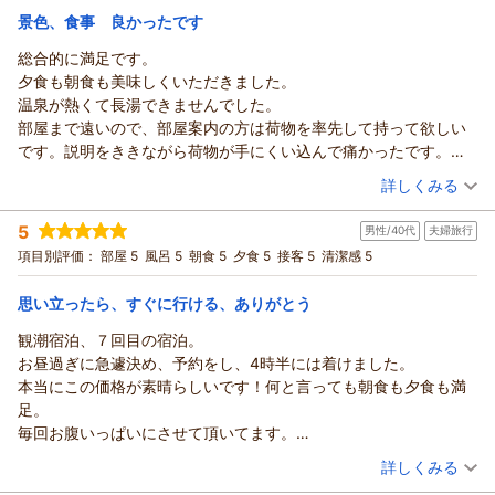
漁火の宿シーサイド観潮スタッフ一同
ります。
安心いたしました。
景色、食事 良かったです
はっしゃん様のまたのお帰りを、漁火の宿シーサイド観潮スタ
紀州温泉 ありがとうの湯 漁火の宿 シーサイド観潮からの返信
（返信日：2026/07/28）
お食事につきましても、ボリュームやお味にご満足いただけた
総合的に満足です。
ッフ一同心よりお待ち申し上げております。
とのこと、料理長をはじめ調理スタッフにとりまして大変励み
せいちゃん様
夕食も朝食も美味しくいただきました。
漁火の宿シーサイド観潮スタッフ一同
になるお言葉でございます。
このたびは漁火の宿シーサイド観潮にご宿泊いただき、誠にあ
温泉が熱くて長湯できませんでした。
一方で、お部屋へのご移動につきまして貴重なご意見をありが
（返信日：2026/07/28）
りがとうございました。
部屋まで遠いので、部屋案内の方は荷物を率先して持って欲しい
とうございます。当館は建物の構造上、2階のお部屋へは階段を
また、スタッフの接客につきまして「元気で無難な接客で好印
です。説明をききながら荷物が手にくい込んで痛かったです。あ
ご利用いただく造りとなっております。一方、3階以上の客室
象」とのお言葉をいただき、大変嬉しく拝読いたしました。ス
と、食事処のフロアーが音と振動が響き(足音とカート)、落ち着き
（投稿日：2026/07/19）
へはエレベーターをご利用いただけますので、お足元にご不安
詳しくみる
タッフにとって何よりの励みとなります。
ません。雰囲気は悪くないのに勿体ないです。
のあるお客様には、ご予約時にお気軽にご相談いただけました
さらに、雑賀崎ならではの景色もお楽しみいただけたとのこ
宿泊時期：
2026年05月宿泊 (家族旅行)
ら、できる限りご希望に沿えるようご案内させていただきま
5
と、和歌の浦の穏やかな海や漁港の風景が、ご滞在の思い出の
男性/40代
夫婦旅行
投稿者：
Yukaちゃんさん
(女性/40代)
す。
宿泊プラン：
【じゃらんスペシャルウィーク】1泊2食付きベストレート｜期
一つとなりましたら幸いでございます。
項目別評価：
部屋 5
風呂 5
朝食 5
夕食 5
接客 5
清潔感 5
間限定の特別割引プラン
これからも、事前のご案内をより分かりやすく行い、お客様お
和室
朝・夕
朝/個室利用
夕/個室利用
一方で、ご朝食につきましては、ボリュームにはご満足いただ
一人おひとりが安心してお過ごしいただける宿づくりに努めて
宿泊価格帯：
18,001～19,000円(大人一人あたり/税込)
けたものの、一部のお料理に手作り感や特別感が感じられなか
思い立ったら、すぐに行ける、ありがとう
まいります。
ったとのご意見を頂戴し、ありがとうございます。
観潮宿泊、７回目の宿泊。
やいちゃん様のまたのお帰りを、漁火の宿シーサイド観潮スタ
紀州温泉 ありがとうの湯 漁火の宿 シーサイド観潮からの返信
早速、2日目の朝食にご提供させていただいておりましたご指摘
お昼過ぎに急遽決め、予約をし、4時半には着けました。
ッフ一同心よりお待ち申し上げております。
のメニューを変更いたしました。
Yukaちゃん様
本当にこの価格が素晴らしいです！何と言っても朝食も夕食も満
漁火の宿シーサイド観潮スタッフ一同
いただいたお声は料理長をはじめ調理スタッフとも共有し、よ
このたびは漁火の宿シーサイド観潮にご宿泊いただき、誠にあ
足。
りご満足いただける内容となるよう、献立や食材の構成を見直
（返信日：2026/07/28）
りがとうございました。
毎回お腹いっぱいにさせて頂いてます。
しながら、朝のひとときをより楽しんでいただける朝食づくり
また、ご夕食・ご朝食ともに美味しくお召し上がりいただき、
朝食はしらすご飯と焼き魚3種、夕食は熊野牛と、鱧が最高です！
（投稿日：2026/07/15）
に努めてまいります。
「総合的に満足」とのお言葉を頂戴できましたこと、大変嬉し
詳しくみる
今回、初めての季節の薪焼き野菜が良かったです。
これからも、お料理はもちろん、景色や温泉、おもてなしを通
く存じます。料理長をはじめ調理スタッフにとっても、大きな