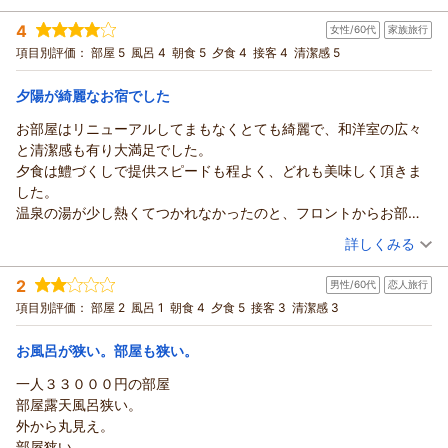
そして、接客、お部屋の清潔感、お料理に至るまで「何一つ不
く拝読いたしました。和歌の浦ならではの美しい景色は、私ど
宿泊時期：
2026年07月宿泊 (恋人旅行)
のお兄さんにオススメのお酒や和歌山のオススメスポットを聞い
満なく」とのお言葉をいただき、大変光栄でございます。特
もも自慢の一つでございますので、ご満足いただけたことを何
4
女性/60代
家族旅行
投稿者：
ゆかさん
(女性/20代)
たら丁寧に答えて下さりとても楽しい時間を過ごせました。
に、お料理は当館が最も大切にしているおもてなしの一つでご
より嬉しく思います。
宿泊プラン：
【じゃらんスペシャルウィーク】1泊2食付きベストレート｜期
項目別評価：
部屋 5
風呂 4
朝食 5
夕食 4
接客 4
清潔感 5
温泉も景色がよく大満足でした！
ざいますので、美味しさだけでなく、お腹いっぱいになる量に
間限定の特別割引プラン
また、個室でのお食事につきましても、お料理の見た目やお味
和室
朝・夕
朝/個室利用
夕/個室利用
今回、同じ誕生日の彼氏と誕生日旅行でこちらのお宿に泊まりま
も皆様がご満足いただけたと伺い、料理長をはじめ調理スタッ
宿泊価格帯：
をご評価いただき、誠にありがとうございます。料理長をはじ
20,001～21,000円(大人一人あたり/税込)
夕陽が綺麗なお宿でした
したがスタッフさん、お部屋、温泉、食事とどれも満足度が高く
フも大変励みになります。
め調理スタッフにとって、大きな励みとなります。
素敵な誕生日を過ごせました。
お部屋はリニューアルしてまもなくとても綺麗で、和洋室の広々
今回はお部屋に空きがございましたため、ささやかではござい
紀州温泉 ありがとうの湯 漁火の宿 シーサイド観潮からの返信
ウェルカムドリンクでは、お好きな日本酒「紀土」をお楽しみ
また泊まりに行きたいと思います！
と清潔感も有り大満足でした。
ますがグレードアップしてご案内させていただきました。ご家
いただき、ご夕食でもご注文いただけたとのこと、和歌山の地
ゆか様
夕食は鱧づくしで提供スピードも程よく、どれも美味しく頂きま
族皆様に快適にお過ごしいただけたようで、私どもも嬉しい限
酒とお料理との組み合わせをご堪能いただけたようで何よりで
このたびは、お二人の大切なお誕生日旅行に、数あるお宿の中
した。
りでございます。
ございます。
から漁火の宿シーサイド観潮をお選びいただき、誠にありがと
温泉の湯が少し熱くてつかれなかったのと、フロントからお部屋
そして、「また来年も予約したい」とのお言葉は、私どもにと
一方で、暑い日のご滞在では館内の廊下が暑く感じられたこと
うございました。
迄の動線が急な坂になってたので、高齢の母には歩きづらかった
って何よりの宝物です。来年も皆様に「今年も観潮に来て良か
（投稿日：2026/07/31）
や、ラウンジのマッサージチェアをご利用される際の配慮、そ
さらに、オール5点という最高のご評価を頂戴し、スタッフ一
詳しくみる
のが残念でした。
った」と思っていただけるよう、美味しいお料理と温かいおも
して客室のWi-Fiにつきまして、ご不便をお掛けし申し訳ござい
同心より感謝申し上げます。
宿泊時期：
2026年07月宿泊 (家族旅行)
てなし、そして心地よい空間をご用意してお待ちしておりま
ませんでした。
ご到着時間が遅くなられたとのことでしたが、無事にお越しい
2
男性/60代
恋人旅行
投稿者：
キャンディさん
(女性/60代)
す。
特にWi-Fiにつきましては、快適にご利用いただけなかったこと
ただき、お二人をお迎えすることができて何よりでございまし
宿泊プラン：
【じゃらんスペシャルウィーク】｜1泊2食付きベストレート｜
項目別評価：
部屋 2
風呂 1
朝食 4
夕食 5
接客 3
清潔感 3
ゆみちゃん様ご家族皆様のまたのお帰りを、漁火の宿シーサイ
を心苦しく思っております。今後の通信環境の改善も含め、い
期間限定の特別割引プラン
た。温かいお言葉まで頂戴し、大変嬉しく存じます。
和洋室
朝・夕
朝/個室利用
夕/個室利用
ド観潮スタッフ一同心よりお待ち申し上げております。
ただいたご意見を参考に、より快適にお過ごしいただける環境
宿泊価格帯：
お部屋では、海を眺めながらゆったりとした時間をお過ごしい
25,001～26,000円(大人一人あたり/税込)
お風呂が狭い。部屋も狭い。
漁火の宿シーサイド観潮スタッフ一同
づくりに努めてまいります。また、マッサージチェアにつきま
ただき、清潔感や眺望にもご満足いただけたとのこと、嬉しく
一人３３０００円の部屋
しても、より気持ちよくご利用いただけるよう改善を検討して
（返信日：2026/08/06）
紀州温泉 ありがとうの湯 漁火の宿 シーサイド観潮からの返信
拝読いたしました。また、「カブトムシさんが遊びに来てくれ
部屋露天風呂狭い。
まいります。
るぐらい」と表現していただき、自然豊かな雑賀崎ならではの
**キャンディ様**
外から丸見え。
そのような中でも、「食事も眺めもとても良かった」とのお言
環境を微笑ましく感じていただけたご様子に、思わず笑顔にな
このたびは漁火の宿シーサイド観潮へご宿泊いただき、誠にあ
部屋狭い。