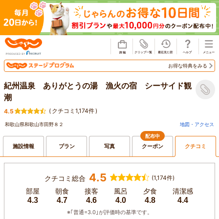
じゃらん
お得な特典をみる
紀州温泉 ありがとうの湯 漁火の宿 シーサイド観
潮
(
クチコミ1,174件
)
4.5
和歌山県和歌山市田野８２
地図・アクセス
配布中
施設情報
プラン
写真
クーポン
クチコミ
4.5
クチコミ総合
(1,174件)
部屋
朝食
接客
風呂
夕食
清潔感
4.3
4.7
4.6
4.0
4.8
4.4
※｢普通=3.0｣が評価時の基準です。