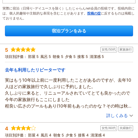
実際に宿泊（日帰り･デイユースを除く）したじゃらんnet会員の投稿です。投稿内容に
は、個人的趣味や主観的な表現を含むことがあります。
投稿の掟
に反するものは掲載し
ておりません。
宿泊プランをみる
5
女性/50代
家族旅行
項目別評価：
部屋 5
風呂 5
朝食 5
夕食 5
接客 5
清潔感 5
去年も利用したリピーターです
実はもう10年以上前に一度利用したことがあるのですが、去年10
人ほどの家族旅行で久しぶりに予約しました。
久しぶりに来ると、リニューアルされていてとても良かったので
今年の家族旅行もここにしました
程良い広さのプールもあり(10年前もあったのかな？その時は秋か
冬に利用したので覚えてません)、子供たちもとても喜んでいまし
（投稿日：2026/08/02）
詳しくみる
た。
宿泊時期：
2026年07月宿泊 (家族旅行)
接客も、お部屋の清潔感も、お料理も何一つ不満なく、はなまる
4
女性/60代
夫婦旅行
投稿者：
ゆみちゃんさん
(女性/50代)
100点満点です。
宿泊プラン：
【じゃらんスペシャルウィーク】1泊2食付きベストレート｜期
項目別評価：
部屋 4
風呂 4
朝食 5
夕食 5
接客 4
清潔感 4