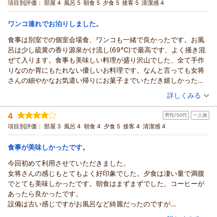
宿泊プラン：
【じゃらんのお得な10日間】カジュアル（夕朝食付）お肉やお
項目別評価：
部屋 4
風呂 5
朝食 5
夕食 5
接客 5
清潔感 4
料理といい、お風呂といい、女将さんと皆さんのお心遣いが本当
魚を使用した越後山海の幸【会場食】
和室
朝・夕
に素晴らしく、心配症のくせにワガママな私でもすっかりくつろ
宿泊価格帯：
14,001～15,000円(大人一人あたり/税込)
ワンコ連れでお泊りしました。
いでとっても癒されました。楽しかったー♪
食事は別室での個室会場食、ワンコも一緒で良かったです。お風
呂は少し硫黄の香り源泉かけ流し(69℃)で最高です、よく掻き混
ぜて入ります。食事も美味しい料理が盛り沢山でした、全て手作
りなのか胃にもたれない優しいお料理です。なんと言っても女将
さんの細やかなお気遣い帰りにお菓子までいただき嬉しかったで
す、ありがとうございました。ペット連れに優しいゆっくりでき
（投稿日：2025/12/05）
詳しくみる
るお宿です。
宿泊時期：
2025年11月宿泊 (夫婦旅行)
4
男性/50代
一人旅
投稿者：
ぱぐ3才さん
(男性/60代)
宿泊プラン：
【ペットとお泊り（夕朝食付）】わんちゃん・ねこちゃん同伴
項目別評価：
部屋 3
風呂 4
朝食 4
夕食 5
接客 4
清潔感 4
OK！大切な家族と素敵な想い出作り【会場食】
和室
朝・夕
宿泊価格帯：
14,001～15,000円(大人一人あたり/税込)
食事が美味しかったです。
今回初めて利用させていただきました。
女将さんの感じもとてもよく好印象でした。夕食は凄い量で満腹
でとても美味しかったです。朝食はまずまずでした。コーヒーが
あったら良かったです。
設備は古い感じですがお風呂など綺麗だったのですが
ひとつ残念なのが洗面所が掃除がちょっとで汚れと毛髪がありま
（投稿日：2025/09/20）