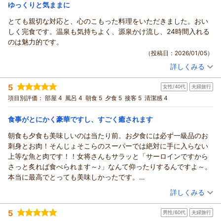
宿泊価格帯：
16,001～17,000円(大人一人あたり/税込)
ゆっくりと気ままに
とても親切な対応と、心のこもった料理をいただきました。おい
しく完食です。温泉も気持ちよく、源泉かけ流し、24時間入れる
のは魅力的です。
（投稿日：2026/01/05）
詳しくみる
宿泊時期：
2025年12月宿泊 (一人旅)
投稿者：
タッキーさん
(女性/60代)
5
女性/40代
夫婦旅行
宿泊プラン：
【じゃらんのお得な10日間】カジュアル（夕朝食付）お肉やお
魚を使用した越後山海の幸【会場食】
和室
朝・夕
項目別評価：
部屋 4
風呂 4
朝食 5
夕食 5
接客 5
清潔感 4
宿泊価格帯：
11,001～12,000円(大人一人あたり/税込)
食事がとにかく豪華ですし、すごく癒されます
朝食も夕食も美味しいのは当たり前。お夕食には必ず一級品のお
刺身とお肉！そんじょそこらのスーパーでは絶対に手に入らない
上等な魚と肉です！！女将さんもサラッと「サーロインですから
さっと炙れば食べられます～♪」なんて仰ったりするんですよ～。
本当に最高でとっても美味しかったです。
お風呂は、朝だけものすごい高温でぬるめ好きの私にはキツくて
（投稿日：2026/01/02）
詳しくみる
お水をいっぱい入れちゃいました。これも女将さんがチェックイ
宿泊時期：
2025年12月宿泊 (夫婦旅行)
ンの時に「井戸水だから気にせずお水を入れていいですよ～」っ
5
男性/60代
夫婦旅行
投稿者：
ヒマワリさん
(女性/40代)
て仰ってくださったので心置きなく入れさせて頂きました。