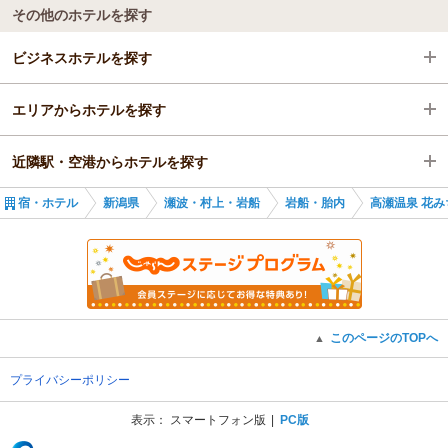
その他のホテルを探す
ビジネスホテルを探す
エリアからホテルを探す
新潟県
近隣駅・空港からホテルを探す
瀬波・村上・岩船
新潟県
宿・ホテル
新潟県
瀬波・村上・岩船
岩船・胎内
高瀬温泉 花み
岩船・胎内
瀬波・村上・岩船
越後下関駅
岩船・胎内
坂町駅
越後下関駅
小国駅
このページのTOPへ
▲
プライバシーポリシー
表示：
スマートフォン版
PC版
(C) Recruit Co., Ltd.