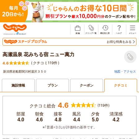
じゃらん
お得な特典をみる
高瀬温泉 花みちる宿 ニュー萬力
(
クチコミ119件
)
4.6
新潟県岩船郡関川村湯沢３５０
地図・アクセス
施設情報
プラン
クーポン
クチコミ
4.6
クチコミ総合
(119件)
部屋
朝食
接客
風呂
夕食
清潔感
4.0
4.6
4.8
4.4
5.0
4.2
※｢普通=3.0｣が評価時の基準です。