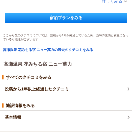
詳しくみる
した。
宿泊時期：
2025年09月宿泊 (一人旅)
布団にも若干の毛髪と枕がちょっと合わなかったです。
投稿者：
ＳＨＩＧＥさん
(男性/50代)
全体的には、料理が美味しくまずまずだったと思いました
宿泊プランをみる
宿泊プラン：
【グレードアップ（夕朝食付）】日替わりでとっておき食材を
近辺にいろいろと見るところや公衆浴場や公園などもいくつかあ
追加！越後・山海の幸たっぷり会席【会場食】
和室
朝・夕
ったり
宿泊価格帯：
17,001～18,000円(大人一人あたり/税込)
楽しめそうでした。また機会ございましたら宜しくお願い致しま
ここから先のクチコミについては、投稿から1年が経過しているため、当時の設備と変更になっ
ている可能性がございます
す。^_^
高瀬温泉 花みちる宿 ニュー萬力の過去のクチコミをみる
高瀬温泉 花みちる宿 ニュー萬力
すべてのクチコミをみる
投稿から1年以上経過したクチコミ
施設情報をみる
基本情報