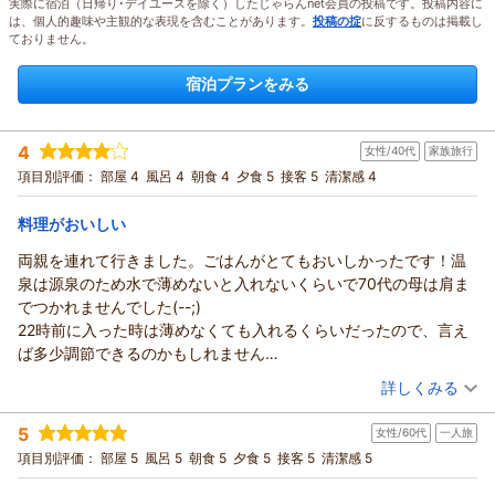
実際に宿泊（日帰り･デイユースを除く）したじゃらんnet会員の投稿です。投稿内容に
は、個人的趣味や主観的な表現を含むことがあります。
投稿の掟
に反するものは掲載し
ておりません。
宿泊プランをみる
4
女性/40代
家族旅行
項目別評価：
部屋 4
風呂 4
朝食 4
夕食 5
接客 5
清潔感 4
料理がおいしい
両親を連れて行きました。ごはんがとてもおいしかったです！温
泉は源泉のため水で薄めないと入れないくらいで70代の母は肩ま
でつかれませんでした(--;)
22時前に入った時は薄めなくても入れるくらいだったので、言え
ば多少調節できるのかもしれません
階段は1段1段の段差が高めだったので、足が悪い方は気を付けた
（投稿日：2026/05/08）
詳しくみる
方がいいと思います(手すりはあります)
宿泊時期：
2026年05月宿泊 (家族旅行)
女将さんがとても丁寧な接客でした。
5
女性/60代
一人旅
投稿者：
ちずさん
(女性/40代)
また利用したいと思います(*^^*)
宿泊プラン：
【GW・夏休み・年末年始プラン（夕朝食付）】ヘルシーなお
項目別評価：
部屋 5
風呂 5
朝食 5
夕食 5
接客 5
清潔感 5
肉やお魚を使用した越後山海の幸【会場食】
和室
朝・夕