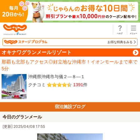
じゃらん
お得な特典をみる
オキナワグランメールリゾート
那覇も北部もアクセス◎好立地な沖縄市！イオンモールまで車で
5分
沖縄県沖縄市与儀２―８―１
クチコミ
1391
件
宿泊施設ブログ
今日のグランメール
[更新] 2025/04/08 17:55