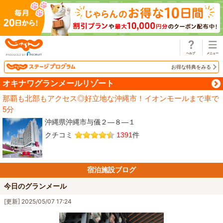
じゃらん
お得な特典をみる
オキナワグランメールリゾート
那覇も北部もアクセス◎好立地な沖縄市！イオンモールまで車で
5分
沖縄県沖縄市与儀２―８―１
クチコミ
1391
件
宿泊施設ブログ
今日のグランメール
[更新] 2025/05/07 17:24