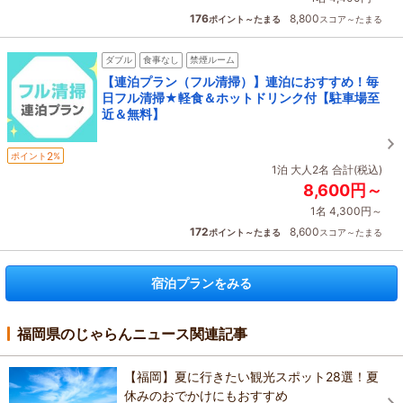
176
8,800
ポイント～たまる
スコア～たまる
ダブル
食事なし
禁煙ルーム
【連泊プラン（フル清掃）】連泊におすすめ！毎
日フル清掃★軽食＆ホットドリンク付【駐車場至
近＆無料】
2
ポイント
%
1泊 大人2名 合計(税込)
8,600円～
1名 4,300円～
172
8,600
ポイント～たまる
スコア～たまる
宿泊プランをみる
福岡県のじゃらんニュース関連記事
【福岡】夏に行きたい観光スポット28選！夏
休みのおでかけにもおすすめ