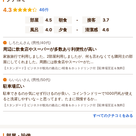
4.3
46件
部屋
4.5
朝食
-
接客
3.7
風呂
4.0
夕食
-
清潔感
4.6
しろたんさん (男性/40代)
周辺に飲食店やスーパーが多数あり利便性が高い
家族旅行で利用しました。2部屋利用しましたが、何も言わなくても隣同士の部
屋にしてくれました。周囲には飲食店やスーパーがた…
【スタンダード】ビジネスや観光の拠点に♪軽食＆ホットドリンク付【駐車場至近＆無料】
らいらいさん (男性/50代)
駐車場広い
駐車できるのか気にせず行けるのが良い。コインランドリーで1000円札が使え
ると洗濯しやすいな～と思ってます。たまに我慢するか…
【スタンダード】ビジネスや観光の拠点に♪軽食＆ホットドリンク付【駐車場至近＆無料】
すべてのクチコミをみる
部屋・設備