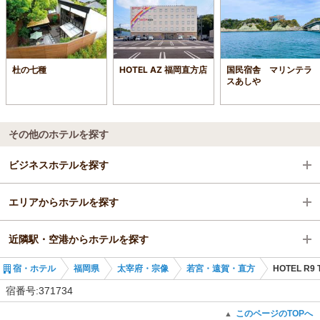
杜の七種
HOTEL AZ 福岡直方店
国民宿舎 マリンテラ
スあしや
その他のホテルを探す
ビジネスホテルを探す
エリアからホテルを探す
福岡県
近隣駅・空港からホテルを探す
太宰府・宗像
福岡県
宿・ホテル
福岡県
太宰府・宗像
若宮・遠賀・直方
HOTEL R9 
若宮・遠賀・直方
太宰府・宗像
東中間駅
宿番号:371734
東中間駅
若宮・遠賀・直方
通谷駅
このページのTOPへ
▲