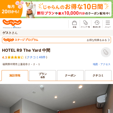
じゃらん
ゲスト
さん
お得な特典をみる
HOTEL R9 The Yard 中間
(
クチコミ46件
)
4.3
福岡県中間市上蓮花寺２－２－１
地図・アクセス
プラン
施設情報
クーポン
クチコミ
6件