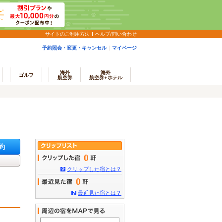
サイトのご利用方法
ヘルプ/問い合わせ
予約照会・変更・キャンセル
マイページ
海外
海外
ゴルフ
航空券
航空券+ホテル
約
0
クリップした宿とは？
0
最近見た宿とは？