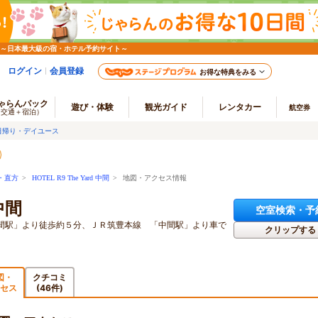
 ～日本最大級の宿・ホテル予約サイト～
ログイン
会員登録
お得な特典をみる
ゃらんパック
遊び・体験
観光ガイド
レンタカー
航空券
（交通＋宿泊）
日帰り・デイユース
・直方
>
HOTEL R9 The Yard 中間
> 地図・アクセス情報
 中間
空室検索・予
間駅」より徒歩約５分、ＪＲ筑豊本線 「中間駅」より車で
クリップする
図・
クチコミ
セス
(46件)