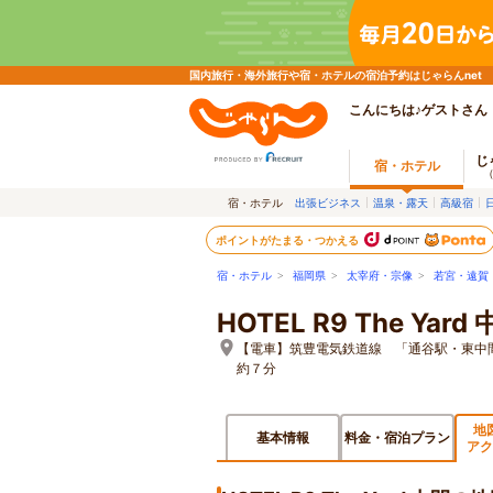
国内旅行・海外旅行や宿・ホテルの宿泊予約はじゃらんnet
こんにちは♪ゲストさん
じ
宿・ホテル
宿・ホテル
出張ビジネス
温泉・露天
高級宿
ポイントがたまる・つかえる
宿・ホテル
>
福岡県
>
太宰府・宗像
>
若宮・遠賀
HOTEL R9 The Yard
【電車】筑豊電気鉄道線 「通谷駅・東中
約７分
地
基本情報
料金・宿泊プラン
アク