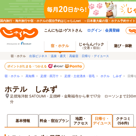
国内旅行・海外旅行や宿・ホテルの宿泊予約はじゃらんnet ～日本最大級の宿・ホテル予約サイト
こんにちは♪ゲストさん
ログイン
会員登録
じゃらんパック
宿・ホテル
遊び・体験
（交通＋宿泊）
宿・ホテル
出張ビジネス
温泉・露天
高級宿
日帰り・デイユース
ポイントがたまる・つかえる
宿・ホテル
>
高知県
>
足摺・四万十
>
足摺・土佐清水・宿毛
>
ホテル しみず
> 日帰
ホテル しみず
足摺海洋館 SATOUMI・足摺岬・金剛福寺から車で17分 ローソンまで230
分
地図・
日帰り・
クチコミ
基本情報
料金・宿泊プラン
アクセス
デイユース
(56件)