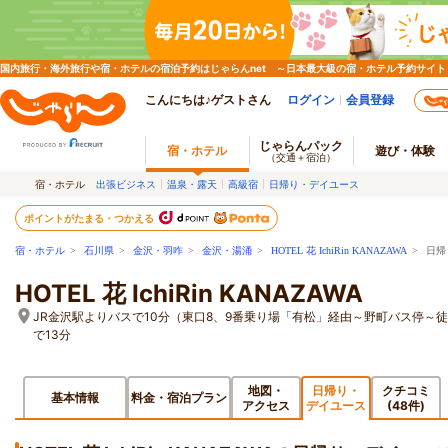
国内旅行・海外旅行や宿・ホテルの宿泊予約はじゃらんnet ～日本最大級の宿・ホテル予約サイト
こんにちは♪ゲストさん
ログイン
会員登録
じゃらんパック
宿・ホテル
遊び・体験
（交通＋宿泊）
宿・ホテル
出張ビジネス
温泉・露天
高級宿
日帰り・デイユース
ポイントがたまる・つかえる
宿・ホテル
>
石川県
>
金沢・羽咋
>
金沢・湯涌
>
HOTEL 花 IchiRin KANAZAWA
> 日帰
HOTEL 花 IchiRin KANAZAWA
JR金沢駅よりバスで10分（東口8、9番乗り場「有松」経由～野町バス停～徒
で13分
地図・
日帰り・
クチコミ
基本情報
料金・宿泊プラン
アクセス
デイユース
(48件)