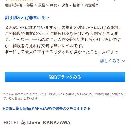
沢観光】
セミダブル
食事なし
項目別評価：
部屋 4
風呂 3
朝食 -
夕食 -
接客 3
清潔感 2
宿泊価格帯：
10,001～11,000円(大人一人あたり/税込)
割り切れれば非常に良い
金沢駅からは離れていますが、繁華街の片町からは歩ける距離。
この値段で個室のベッドに寝られるならばかなり割安と言えま
す。シャワールームの狭さと入館&受付が少し分かりづらいです
が、値段を考えれば文句は無いレベルです。
唯一にして最大のマイナスはタオルが臭かったこと。人によって
は使うのは絶対無理と言えるのではないかというレベルでした。
（投稿日：2026/01/03）
詳しくみる
次はタオルを持参して行こうと思います。
宿泊時期：
2025年11月宿泊 (一人旅)
投稿者：
さきっちょさん
(男性/40代)
宿泊プランをみる
宿泊プラン：
【ゲストハウス料金で全室個室・観光地徒歩圏内・ゆったり金
沢観光】
セミダブル
食事なし
宿泊価格帯：
3,001～4,000円(大人一人あたり/税込)
ここから先のクチコミについては、投稿から1年が経過しているため、当時の設備と変更になっ
ている可能性がございます
HOTEL 花 IchiRin KANAZAWAの過去のクチコミをみる
HOTEL 花 IchiRin KANAZAWA