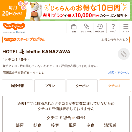
じゃらん
お得な特典をみる
HOTEL 花 IchiRin KANAZAWA
(
クチコミ48件
)
有効クチコミ数に達していないためクチコミ評価は表示しておりません。
石川県金沢市野町５－４－１１
地図・アクセス
施設情報
プラン
クーポン
クチコミ
過去1年間に投稿されたクチコミが有効数に達していないため
クチコミ評価は表示しておりません
-
クチコミ総合
(48件)
部屋
朝食
接客
風呂
夕食
清潔感
-
-
-
-
-
-