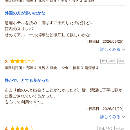
項目別評価：
部屋 3
風呂 -
朝食 -
夕食 -
接客 2
清潔感 1
宿泊価格帯：
5,001～6,000円(大人一人あたり/税込)
外国の方が多いのかな
急遽ホテルを決め、選ばずに予約したのだけど……
館内のスリッパ
せめてアルコール消毒など徹底して欲しいかな
（投稿日：2026/05/25）
詳しくみる
宿泊時期：
2026年05月宿泊 (夫婦旅行)
投稿者：
ぼたもちさん
(男性/50代)
3
女性/20代
出張
宿泊プラン：
【ゲストハウス料金で全室個室・観光地徒歩圏内・ゆったり金
沢観光】
ツイン
食事なし
項目別評価：
部屋 4
風呂 3
朝食 -
夕食 -
接客 3
清潔感 4
宿泊価格帯：
2,001～3,000円(大人一人あたり/税込)
静かで、とても良かった
あまり他の人と出会うことがなかったが、皆、清潔に丁寧に静か
に過ごされていて良かった。
安心して利用できた。
（投稿日：2026/01/20）
詳しくみる
宿泊時期：
2025年11月宿泊 (出張)
投稿者：
あいこさん
(女性/20代)
4
男性/40代
一人旅
宿泊プラン：
【ゲストハウス料金で全室個室・観光地徒歩圏内・ゆったり金