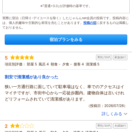
※｢普通=3.0｣が評価時の基準です。
実際に宿泊（日帰り･デイユースを除く）したじゃらんnet会員の投稿です。投稿内容に
は、個人的趣味や主観的な表現を含むことがあります。
投稿の掟
に反するものは掲載し
ておりません。
宿泊プランをみる
5
男性/50代
家族旅行
項目別評価：
部屋 5
風呂 4
朝食 -
夕食 -
接客 4
清潔感 5
割安で清潔感があり良かった
狭い一方通行路に面していて駐車場はなく、車でのアクセスはイ
マイチですが、市街中心から一応徒歩圏内。建物自体は古いけれ
どリフォームされていて清潔感があります。
（投稿日：2026/07/26）
詳しくみる
宿泊時期：
2026年07月宿泊 (家族旅行)
投稿者：
トシさん
(男性/50代)
2
男性/50代
夫婦旅行
宿泊プラン：
【ゲストハウス料金で全室個室・観光地徒歩圏内・ゆったり金
沢観光】
ツイン
食事なし