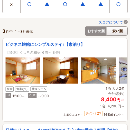
×
○
▲
○
▲
▲
○
スコアについて
3
おすすめ順
安い順
件中
1
～
3
件表示
ビジネス旅館にシンプルステイ♪【素泊り】
【禁煙】くつろぎ和室(６畳～８畳)
1泊
大人2名
和室
食事なし
禁煙ルーム
合計(税込)
IN
OUT
15:00～
～9:00
8,400
円～
1名
4,200円～
2
ポイント
%
168
8,400スコア～
ポイント～