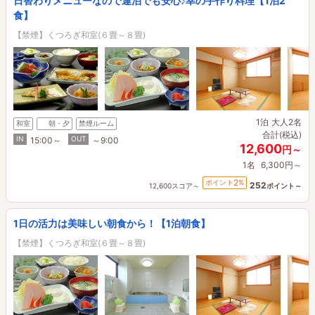
日替わりメニューなので連泊でも安心♪幸の手作り料理【1泊2
食】
【禁煙】くつろぎ和室(６畳～８畳)
1泊
大人2名
和室
朝・夕
禁煙ルーム
合計(税込)
IN
OUT
15:00～
～9:00
12,600
円～
1名
6,300円～
2
ポイント
%
252
12,600スコア～
ポイント～
1日の活力は美味しい朝食から！【1泊朝食】
【禁煙】くつろぎ和室(６畳～８畳)