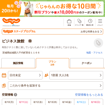
じゃらん
お得な特典をみる
ビジネス旅館 幸
有効クチコミ数に達していないためクチコミ評価は表示しておりません。
茨城県結城郡八千代町菅谷１１６６
地図・アクセス
プラン
施設情報
クーポン
3件
日付未定
1部屋 大人2名
こだわり条件を追加する
空室情報
空室情報をもっとみる
8/10
(月)
8/11
(火)
8/12
(水)
8/13
(木)
8/14
(金)
8/15
(土)
8/16
(日)