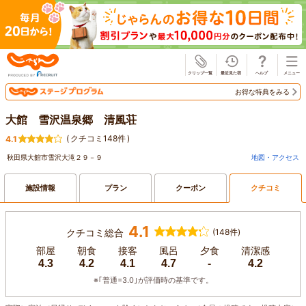
じゃらん
お得な特典をみる
大館 雪沢温泉郷 清風荘
(
クチコミ148件
)
4.1
秋田県大館市雪沢大滝２９－９
地図・アクセス
施設情報
プラン
クーポン
クチコミ
4.1
クチコミ総合
(148件)
部屋
朝食
接客
風呂
夕食
清潔感
4.3
4.2
4.1
4.7
-
4.2
※｢普通=3.0｣が評価時の基準です。