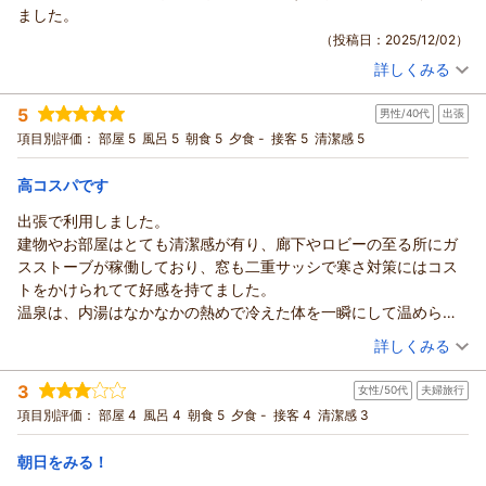
ました。
（投稿日：2025/12/02）
詳しくみる
宿泊時期：
2025年10月宿泊 (夫婦旅行)
投稿者：
ジャリーさん
(女性/50代)
5
男性/40代
出張
宿泊プラン：
【じゃらんスペシャルウィーク】最終イン22時までOK！源泉
かけ流しの温泉♪ビジネス・観光に♪素泊まり
和室
食事なし
項目別評価：
部屋 5
風呂 5
朝食 5
夕食 -
接客 5
清潔感 5
宿泊価格帯：
5,001～6,000円(大人一人あたり/税込)
高コスパです
出張で利用しました。
建物やお部屋はとても清潔感が有り、廊下やロビーの至る所にガ
スストーブが稼働しており、窓も二重サッシで寒さ対策にはコス
トをかけられてて好感を持てました。
温泉は、内湯はなかなかの熱めで冷えた体を一瞬にして温められ
る感じですが、露天の方は少しぬるめでした。
（投稿日：2025/11/28）
詳しくみる
冬場は内湯で温まってから露天へ行った方がいいかもですね。
宿泊時期：
2025年11月宿泊 (出張)
朝食はお弁当箱におかずが数品と、ごはん・お味噌汁はお代わり
3
女性/50代
夫婦旅行
投稿者：
ngsm79さん
(男性/40代)
自由で納豆、温泉卵付きでとても満足でした。
宿泊プラン：
【じゃらんスペシャルウィーク】【朝食付】和朝食で1日をス
項目別評価：
部屋 4
風呂 4
朝食 5
夕食 -
接客 4
清潔感 3
また機会がありましたら利用したいです。
タート！チェックインは22時までOK
和室
朝のみ
宿泊価格帯：
6,001～7,000円(大人一人あたり/税込)
朝日をみる！