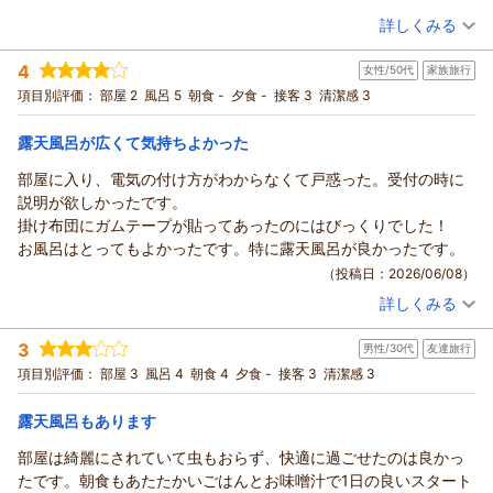
ありがとうございました。
（投稿日：2026/06/29）
詳しくみる
宿泊時期：
2026年06月宿泊 (家族旅行)
4
女性/50代
家族旅行
投稿者：
オッキーさん
(女性/60代)
宿泊プラン：
最終イン22時までOK！源泉かけ流しの温泉をたっぷり満喫♪ビ
項目別評価：
部屋 2
風呂 5
朝食 -
夕食 -
接客 3
清潔感 3
ジネス・観光に♪素泊まり
和室
食事なし
宿泊価格帯：
5,001～6,000円(大人一人あたり/税込)
露天風呂が広くて気持ちよかった
部屋に入り、電気の付け方がわからなくて戸惑った。受付の時に
説明が欲しかったです。
掛け布団にガムテープが貼ってあったのにはびっくりでした！
お風呂はとってもよかったです。特に露天風呂が良かったです。
（投稿日：2026/06/08）
詳しくみる
宿泊時期：
2026年06月宿泊 (家族旅行)
投稿者：
まりんさん
(女性/50代)
3
男性/30代
友達旅行
宿泊プラン：
最終イン22時までOK！源泉かけ流しの温泉をたっぷり満喫♪ビ
ジネス・観光に♪素泊まり
和室
食事なし
項目別評価：
部屋 3
風呂 4
朝食 4
夕食 -
接客 3
清潔感 3
宿泊価格帯：
6,001～7,000円(大人一人あたり/税込)
露天風呂もあります
部屋は綺麗にされていて虫もおらず、快適に過ごせたのは良かっ
たです。朝食もあたたかいごはんとお味噌汁で1日の良いスタート