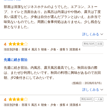
部屋は清潔なビジネスホテルのようでした。エアコン、ストー
ブ、トイレと洗面台あり。お風呂は内湯はやや熱め、露天は丁度
良い温度でした。夕食は自分が選んだプランとはいえ、お弁当で
味気ないものでした。周囲に食事何処はありません。少し残念な
旅となりました。
（投稿日：2026/05/17）
詳しくみる
宿泊時期：
2026年05月宿泊 (一人旅)
4
男性/50代
出張
投稿者：
ネギちゃんさん
(女性/50代)
宿泊プラン：
【仕出し弁当2食付】夕食のお弁当はお部屋でどうぞ＆仕事の
項目別評価：
部屋 4
風呂 5
朝食 -
夕食 -
接客 5
清潔感 4
疲れは温泉で癒す♪
和室
朝・夕
宿泊価格帯：
7,001～8,000円(大人一人あたり/税込)
先週に続き宿泊
先週に続き宿泊。内風呂、露天風呂最高でした。秋田出張の際
は、またぜひ利用したいです。秋田の料理に興味があるので次回
朝、夕2食付きにしてみたいです。
（投稿日：2026/03/15）
詳しくみる
宿泊時期：
2026年02月宿泊 (出張)
投稿者：
カズさん
(男性/50代)
4
男性/60代
一人旅
宿泊プラン：
最終イン22時までOK！源泉かけ流しの温泉をたっぷり満喫♪ビ
ジネス・観光に♪素泊まり
和室
食事なし
項目別評価：
部屋 5
風呂 4
朝食 -
夕食 -
接客 4
清潔感 4