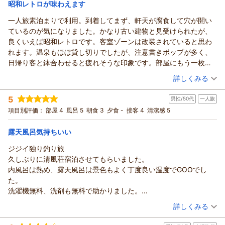
昭和レトロが味わえます
一人旅素泊まりで利用。到着してまず、軒天が腐食して穴が開い
ているのが気になりました。かなり古い建物と見受けられたが、
良くいえば昭和レトロです。客室ゾーンは改装されていると思わ
れます。温泉もほぼ貸し切りでしたが、注意書きポップが多く、
日帰り客と鉢合わせると疲れそうな印象です。部屋にもう一枚タ
オルの予備があると良かったです。あとエアコンのカビが気にな
（投稿日：2026/07/10）
詳しくみる
りました。
宿泊時期：
2026年07月宿泊 (一人旅)
5
男性/50代
一人旅
投稿者：
ジョニーさん
(女性/40代)
宿泊プラン：
【じゃらんスペシャルウィーク】最終イン22時までOK！源泉
項目別評価：
部屋 4
風呂 5
朝食 3
夕食 -
接客 4
清潔感 5
かけ流しの温泉♪ビジネス・観光に♪素泊まり
和室
食事なし
宿泊価格帯：
6,001～7,000円(大人一人あたり/税込)
露天風呂気持ちいい
ジジイ独り釣り旅
久しぶりに清風荘宿泊させてもらいました。
内風呂は熱め、露天風呂は景色もよく丁度良い温度でGOOでし
た。
洗濯機無料、洗剤も無料で助かりました。
とても落ちつく宿です。
（投稿日：2026/07/06）
詳しくみる
宿泊時期：
2026年06月宿泊 (一人旅)