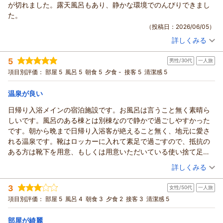
が切れました。露天風呂もあり、静かな環境でのんびりできまし
た。
（投稿日：2026/06/05）
詳しくみる
宿泊時期：
2026年04月宿泊 (友達旅行)
投稿者：
MESTRさん
(男性/30代)
5
男性/30代
一人旅
宿泊プラン：
【朝食付】和朝食で元気いっぱいの1日をスタート！チェック
インは22時までOK
和室
朝のみ
項目別評価：
部屋 5
風呂 5
朝食 5
夕食 -
接客 5
清潔感 5
宿泊価格帯：
7,001～8,000円(大人一人あたり/税込)
温泉が良い
日帰り入浴メインの宿泊施設です。お風呂は言うこと無く素晴ら
しいです。風呂のある棟とは別棟なので静かで過ごしやすかった
です。朝から晩まで日帰り入浴客が絶えること無く、地元に愛さ
れる温泉です。靴はロッカーに入れて素足で過ごすので、抵抗の
ある方は靴下を用意、もしくは用意いただいている使い捨て足袋
を使いましょう。
（投稿日：2026/05/19）
詳しくみる
宿泊時期：
2026年05月宿泊 (一人旅)
3
女性/50代
一人旅
投稿者：
shinagawaさん
(男性/30代)
宿泊プラン：
【じゃらんスペシャルウィーク】【朝食付】和朝食で1日をス
項目別評価：
部屋 5
風呂 4
朝食 3
夕食 2
接客 3
清潔感 5
タート！チェックインは22時までOK
和室
朝のみ
宿泊価格帯：
5,001～6,000円(大人一人あたり/税込)
部屋が綺麗