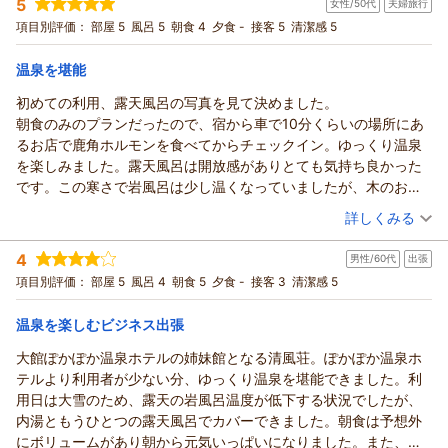
5
女性/50代
夫婦旅行
宿泊プラン：
【じゃらんスペシャルウィーク】【朝食付】和朝食で1日をス
タート！チェックインは22時までOK
和室
朝のみ
項目別評価：
部屋 5
風呂 5
朝食 4
夕食 -
接客 5
清潔感 5
宿泊価格帯：
5,001～6,000円(大人一人あたり/税込)
温泉を堪能
初めての利用、露天風呂の写真を見て決めました。
朝食のみのプランだったので、宿から車で10分くらいの場所にあ
るお店で鹿角ホルモンを食べてからチェックイン。ゆっくり温泉
を楽しみました。露天風呂は開放感がありとても気持ち良かった
です。この寒さで岩風呂は少し温くなっていましたが、木のお風
呂は熱くてちょうど良かったです。ミストサウナも適温で良かっ
（投稿日：2026/02/14）
詳しくみる
た。
宿泊時期：
2026年02月宿泊 (夫婦旅行)
館内は割と新しく、清掃も行き届いていました。お部屋も快適に
4
男性/60代
出張
投稿者：
ななさん
(女性/50代)
過ごせました。
宿泊プラン：
【じゃらんスペシャルウィーク】【朝食付】和朝食で1日をス
項目別評価：
部屋 5
風呂 4
朝食 5
夕食 -
接客 3
清潔感 5
朝食は部屋番号のテーブルにおかずが置いてあり、ご飯と味噌汁
タート！チェックインは22時までOK
和室
朝のみ
はセルフなので、気を遣わずテレビを見ながらのんびり食べるこ
宿泊価格帯：
5,001～6,000円(大人一人あたり/税込)
温泉を楽しむビジネス出張
とができました。美味しかったです。
日帰り客が多いのも納得、全体的に大満足でした。
大館ぽかぽか温泉ホテルの姉妹館となる清風荘。ぽかぽか温泉ホ
テルより利用者が少ない分、ゆっくり温泉を堪能できました。利
用日は大雪のため、露天の岩風呂温度が低下する状況でしたが、
内湯ともうひとつの露天風呂でカバーできました。朝食は予想外
にボリュームがあり朝から元気いっぱいになりました。また、利