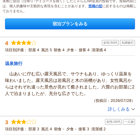
実際に宿泊（日帰り･デイユースを除く）したじゃらんnet会員の投稿です。投稿内容に
は、個人的趣味や主観的な表現を含むことがあります。
投稿の掟
に反するものは掲載し
ておりません。
宿泊プランをみる
4
女性/50代
夫婦旅行
項目別評価：
部屋 4
風呂 5
朝食 4
夕食 -
接客 4
清潔感 4
温泉旅行
山あいに佇む広い露天風呂で、サウナもあり、ゆっくり温泉を
味わいました。露天風呂は岩風呂と木の浴槽があり、女性風呂か
らはそれぞれ違った景色が見れて癒されました。六畳のお部屋に2
人で泊まりましたが、充分な広さでした。
（投稿日：2026/07/28）
詳しくみる
宿泊時期：
2026年07月宿泊 (夫婦旅行)
投稿者：
ありちゃんさん
(女性/50代)
3
女性/40代
一人旅
宿泊プラン：
【朝食付】和朝食で元気いっぱいの1日をスタート！チェック
インは22時までOK
和室
朝のみ
項目別評価：
部屋 3
風呂 4
朝食 -
夕食 -
接客 3
清潔感 2
宿泊価格帯：
6,001～7,000円(大人一人あたり/税込)