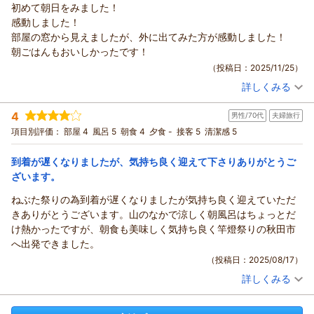
初めて朝日をみました！
感動しました！
部屋の窓から見えましたが、外に出てみた方が感動しました！
朝ごはんもおいしかったです！
（投稿日：2025/11/25）
詳しくみる
宿泊時期：
2025年11月宿泊 (夫婦旅行)
投稿者：
新ちゃんさん
(女性/50代)
4
男性/70代
夫婦旅行
宿泊プラン：
【朝食付】和朝食で元気いっぱいの1日をスタート！チェック
インは22時までOK
和室
朝のみ
項目別評価：
部屋 4
風呂 5
朝食 4
夕食 -
接客 5
清潔感 5
宿泊価格帯：
5,001～6,000円(大人一人あたり/税込)
到着が遅くなりましたが、気持ち良く迎えて下さりありがとうご
ざいます。
ねぶた祭りの為到着が遅くなりましたが気持ち良く迎えていただ
きありがとうございます。山のなかで涼しく朝風呂はちょっとだ
け熱かったですが、朝食も美味しく気持ち良く竿燈祭りの秋田市
へ出発できました。
（投稿日：2025/08/17）
詳しくみる
宿泊時期：
2025年08月宿泊 (夫婦旅行)
投稿者：
エイジさん
(男性/70代)
宿泊プラン：
【じゃらんスペシャルウィーク】【朝食付】和朝食で1日をス