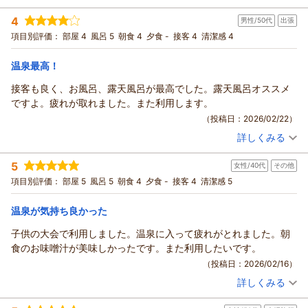
宿泊時期：
2026年01月宿泊 (一人旅)
4
男性/50代
出張
投稿者：
ゆうすけさん
(男性/40代)
宿泊プラン：
【朝食付】和朝食で元気いっぱいの1日をスタート！チェック
項目別評価：
部屋 4
風呂 5
朝食 4
夕食 -
接客 4
清潔感 4
インは22時までOK
和室
朝のみ
宿泊価格帯：
5,001～6,000円(大人一人あたり/税込)
温泉最高！
接客も良く、お風呂、露天風呂が最高でした。露天風呂オススメ
ですよ。疲れが取れました。また利用します。
（投稿日：2026/02/22）
詳しくみる
宿泊時期：
2026年02月宿泊 (出張)
投稿者：
カズさん
(男性/50代)
5
女性/40代
その他
宿泊プラン：
【じゃらんスペシャルウィーク】【朝食付】和朝食で1日をス
タート！チェックインは22時までOK
和室
朝のみ
項目別評価：
部屋 5
風呂 5
朝食 4
夕食 -
接客 4
清潔感 5
宿泊価格帯：
5,001～6,000円(大人一人あたり/税込)
温泉が気持ち良かった
子供の大会で利用しました。温泉に入って疲れがとれました。朝
食のお味噌汁が美味しかったです。また利用したいです。
（投稿日：2026/02/16）
詳しくみる
宿泊時期：
2026年02月宿泊 (その他)
投稿者：
かおリーフさん
(女性/40代)