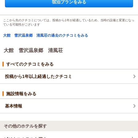
宿泊プランをみる
タート！チェックインは22時までOK
和室
朝のみ
宿泊価格帯：
7,001～8,000円(大人一人あたり/税込)
ここから先のクチコミについては、投稿から1年が経過しているため、当時の設備と変更になっ
ている可能性がございます
大館 雪沢温泉郷 清風荘の過去のクチコミをみる
大館 雪沢温泉郷 清風荘
すべてのクチコミをみる
投稿から1年以上経過したクチコミ
施設情報をみる
基本情報
その他のホテルを探す