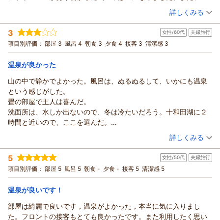
用させていただきます。
（投稿日：2026/01/31）
詳しくみる
宿泊時期：
2026年01月宿泊 (出張)
3
女性/60代
夫婦旅行
投稿者：
温泉大好きあきらさんさん
(男性/60代)
宿泊プラン：
【朝食付】和朝食で元気いっぱいの1日をスタート！チェック
項目別評価：
部屋 3
風呂 4
朝食 3
夕食 4
接客 3
清潔感 3
インは22時までOK
和室
朝のみ
宿泊価格帯：
6,001～7,000円(大人一人あたり/税込)
温泉が良かった
山の中で静かでよかった。風呂は、ぬるぬるして、いかにも温泉
という感じがした。
畳の部屋で主人は喜んだ。
洗面所は、水しか出ないので、冬は冷たいだろう。十和田湖に２
時間と近いので、ここを選んだ。
スリッパがなく、もらった靴下で移動が、私としては、いやだっ
（投稿日：2025/12/05）
詳しくみる
た。
宿泊時期：
2025年11月宿泊 (夫婦旅行)
5
女性/50代
夫婦旅行
投稿者：
さっちゃんさん
(女性/60代)
宿泊プラン：
【2食付】 秋田の食材を使用した田舎料理をご堪能ください☆
項目別評価：
部屋 5
風呂 5
朝食 -
夕食 -
接客 5
清潔感 5
和室
朝・夕
宿泊価格帯：
9,001～10,000円(大人一人あたり/税込)
温泉が良いです！
部屋は綺麗で良いです，温泉がよかった，本当に気に入りまし
た。フロントの接客もとても良かったです。また利用したく思い