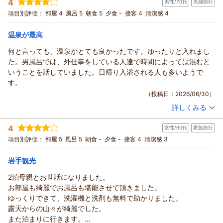
4
男性/70代
夫婦旅行
投稿者：
bunamushi26さん
(男性/50代)
宿泊プラン：
【秋田得旅】お仕事にも観光にも！温泉＆お土産であんべいい
項目別評価：
部屋 4
風呂 5
朝食 5
夕食 -
接客 4
清潔感 4
な＜選べる秋田のお土産付！朝食付プラン＞
和室
朝のみ
宿泊価格帯：
10,001～11,000円(大人一人あたり/税込)
温泉が最高
何と言っても、温泉がとても良かったです。ゆったりと入れまし
た。男風呂では、外仕事をしている人達で時間によっては混むと
いうことを話していました。日帰り入浴される人も多いようで
す。
（投稿日：2026/06/30）
詳しくみる
宿泊時期：
2026年06月宿泊 (夫婦旅行)
投稿者：
ちゃんさん
(男性/70代)
4
女性/60代
家族旅行
宿泊プラン：
【秋田得旅】お仕事にも観光にも！温泉＆お土産であんべいい
な＜選べる秋田のお土産付！朝食付プラン＞
和室
朝のみ
項目別評価：
部屋 5
風呂 5
朝食 -
夕食 -
接客 4
清潔感 3
宿泊価格帯：
8,001～9,000円(大人一人あたり/税込)
岩手観光
2泊母親とお世話になりました。
お部屋も綺麗でお風呂も堪能させて頂きました。
ゆっくりできて、洗濯機と洗剤も無料で助かりました。
露天からの山々が綺麗でした。
また泊まりに行きます。