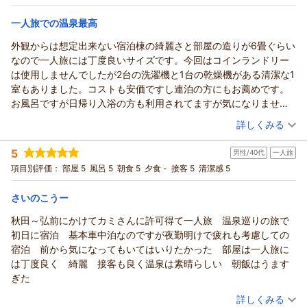
宿泊価格帯：
5,001～6,000円(大人一人あたり/税込)
一人旅での温泉最高
外観からは想定出来ない宿泊棟の綺麗さと部屋の造りが6畳ぐらい
なので一人旅には丁度良いサイズです。今回はコインランドリー
は使用しませんでしたが2台の洗濯機と1台の乾燥機がある清潔な1
室もありました。コストも安価ですし連泊の方にもお薦めです。
お風呂ですが日帰り入浴の方も利用されてますが気になりませ
ん。それは多分よくあるご近所の寄合的ではなく各自、遠くから
（投稿日：2026/03/15）
詳しくみる
きているから顔馴染みもなく偶然節度を保っているからではない
宿泊時期：
2026年03月宿泊 (一人旅)
かと感じます。内風呂は少し熱めで良かったです。露天風呂は一
5
男性/40代
一人旅
投稿者：
センセイさん
(男性/60代)
般的に適温です。
宿泊プラン：
最終イン22時までOK！源泉かけ流しの温泉をたっぷり満喫♪ビ
項目別評価：
部屋 5
風呂 5
朝食 5
夕食 -
接客 5
清潔感 5
日帰り入浴の方の多いせいか旅館としての敷居は高くなく気軽に
ジネス・観光に♪素泊まり
和室
食事なし
宿泊できる宿です。
宿泊価格帯：
5,001～6,000円(大人一人あたり/税込)
さいのこうー
ここ2.3年前から東北各地の山々を登りに長野県から来ています
が、私の中では
秋田～弘前にかけてカミさんに許可得て一人旅 温泉巡りの旅で
岩手の花巻、山形の肘折などと同様に印象深い宿でした。また来
初日に宿泊 基本車中泊なのですが夜勤明けで疲れも考慮しての
ます。
宿泊 前から気になってもいてはいりたかった 部屋は一人旅に
は丁度良く 綺麗 接客も良く温泉は素晴らしい 朝飯はうます
ぎた
（投稿日：2026/03/06）
詳しくみる