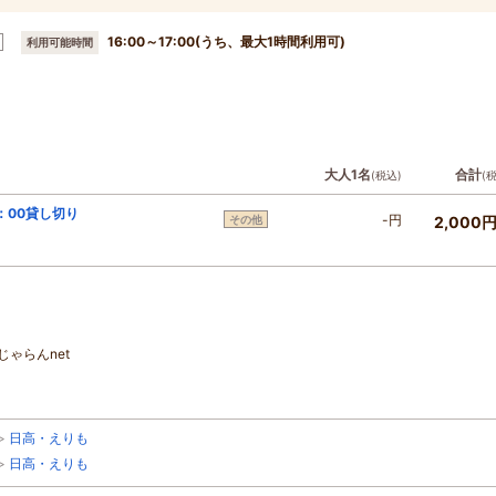
16:00～17:00(うち、最大1時間利用可)
利用可能時間
大人1名
合計
(税込)
(
：00貸し切り
-円
その他
2,000
ゃらんnet
>
日高・えりも
>
日高・えりも