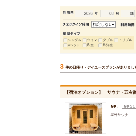
シングル
ツイン
ダブル
トリプル
4ベッド
和室
和洋室
3
件の日帰り・デイユースプランがありまし
【宿泊オプション】 サウナ・五右衛門
食事：
食事なし
屋外サウナ