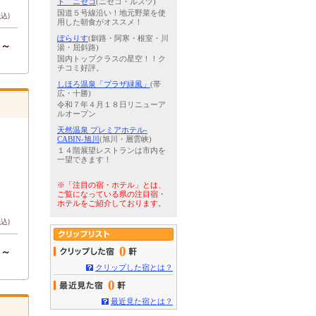
ド ニセコ
(ニセコ・ルスツ)
国道５号線沿い！地元野菜を使
税込)
用した朝食がオススメ！
ぽらりす
(釧路・阿寒・根室・川
円～
湯・屈斜路)
国内トップクラスの星空！！ク
チコミ好評。
しほろ温泉「プラザ緑風」
(帯
広・十勝)
令和７年４月１８日リニューア
ルオープン
天然温泉 プレミアホテル-
CABIN-旭川
(旭川・層雲峡)
１４階展望レストランは市内を
一望できます！
※「注目の宿・ホテル」とは、
ご覧になっている県の注目宿・
ホテルをご紹介しております。
税込)
0
円～
クリップした宿とは？
0
最近見た宿とは？