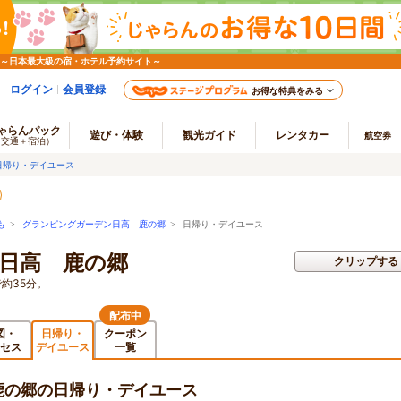
 ～日本最大級の宿・ホテル予約サイト～
ログイン
会員登録
お得な特典をみる
ゃらんパック
遊び・体験
観光ガイド
レンタカー
航空券
（交通＋宿泊）
日帰り・デイユース
も
>
グランピングガーデン日高 鹿の郷
> 日帰り・デイユース
日高 鹿の郷
クリップする
約35分。
配布中
図・
日帰り・
クーポン
セス
デイユース
一覧
鹿の郷の日帰り・デイユース