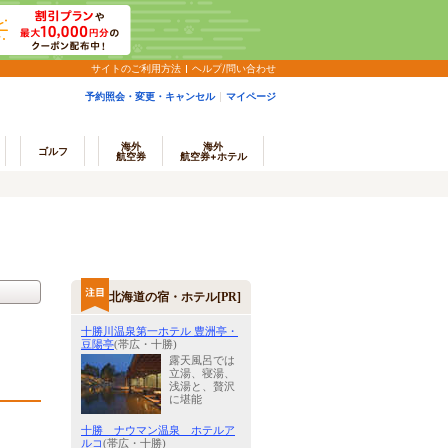
サイトのご利用方法
ヘルプ/問い合わせ
予約照会・変更・キャンセル
マイページ
海外
海外
ゴルフ
航空券
航空券+ホテル
北海道の宿・ホテル[PR]
十勝川温泉第一ホテル 豊洲亭・
豆陽亭
(帯広・十勝)
露天風呂では
立湯、寝湯、
浅湯と、贅沢
に堪能
十勝 ナウマン温泉 ホテルア
ルコ
(帯広・十勝)