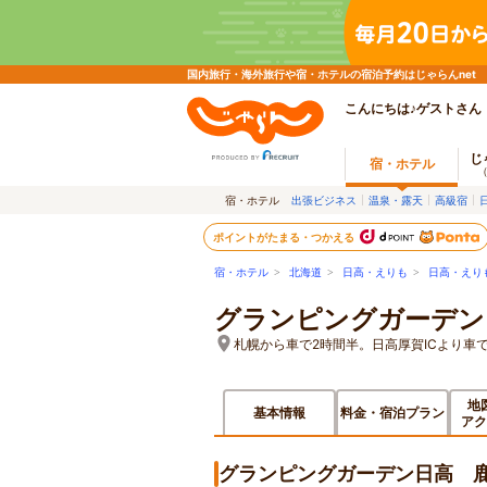
国内旅行・海外旅行や宿・ホテルの宿泊予約はじゃらんnet
こんにちは♪ゲストさん
じ
宿・ホテル
宿・ホテル
出張ビジネス
温泉・露天
高級宿
ポイントがたまる・つかえる
宿・ホテル
>
北海道
>
日高・えりも
>
日高・えり
グランピングガーデン
札幌から車で2時間半。日高厚賀ICより車で
地
基本情報
料金・宿泊プラン
アク
グランピングガーデン日高 