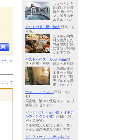
ちょっと足を
延ばして☆泉
質自慢のナウ
マン温泉ホテ
ルアルコへ！
えりもの宿 田中旅館
(日高・え
りも)
えりもの旬食
材を使用した
刺身や海鮮鍋
に舌鼓♪貝御膳
がおすすめ
ゲストハウス Proof Point
(釧
ンについて
路・阿寒・根室・川湯・屈斜路)
＜釧路駅徒歩
１５分＞宿泊
費を抑えて観
光グルメを満
金について
喫したい方！
ホテル イースト
(日高・えり
も)
馬産地・浦河で快適ステイを♪入
浴剤プレゼント中
KOKO HOTEL 苫小牧（旧 ホテ
ルウィング苫小牧）
(洞爺・登
別・苫小牧)
苫小牧駅より徒歩３分☆バス・
トイレ別の快適な間取りです
トリフィート ホテル＆ポッ