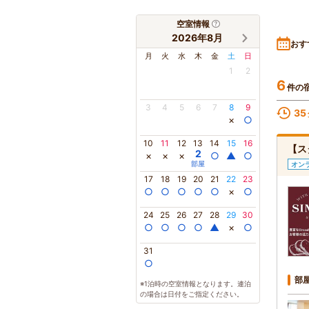
空室情報
2026年8月
おす
月
火
水
木
金
土
日
1
2
6
件の
3
4
5
6
7
8
9
35
×
○
10
11
12
13
14
15
16
【ス
2
×
×
×
○
▲
○
部屋
オン
17
18
19
20
21
22
23
○
○
○
○
○
×
○
24
25
26
27
28
29
30
○
○
○
○
▲
×
○
31
○
部
※1泊時の空室情報となります。連泊
の場合は日付をご指定ください。