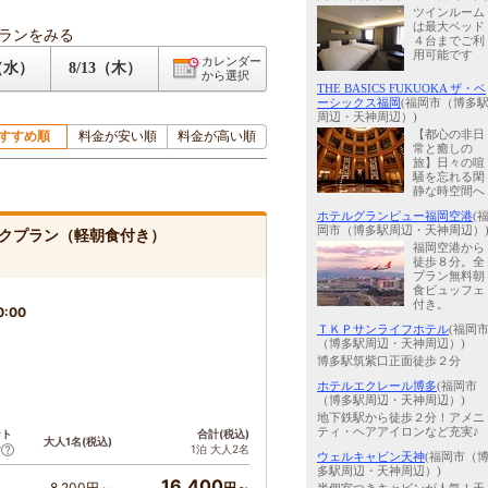
ツインルーム
は最大ベッド
ランをみる
４台までご利
用可能です
カレンダー
2（水）
8/13（木）
から選択
THE BASICS FUKUOKA ザ・ベ
ーシックス福岡
(福岡市（博多
周辺・天神周辺）)
すすめ順
料金が安い順
料金が高い順
【都心の非日
常と癒しの
旅】日々の喧
騒を忘れる閑
静な時空間へ
ホテルグランビュー福岡空港
(
岡市（博多駅周辺・天神周辺）
クプラン（軽朝食付き）
福岡空港から
徒歩８分。全
プラン無料朝
食ビュッフェ
付き。
0:00
ＴＫＰサンライフホテル
(福岡
（博多駅周辺・天神周辺）)
博多駅筑紫口正面徒歩２分
ホテルエクレール博多
(福岡市
（博多駅周辺・天神周辺）)
地下鉄駅から徒歩２分！アメニ
ティ・ヘアアイロンなど充実♪
ント
合計(税込)
大人1名(税込)
1泊 大人2名
ア
ウェルキャビン天神
(福岡市（
多駅周辺・天神周辺）)
16,400
8,200円～
円～