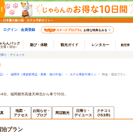
 ～日本最大級の宿・ホテル予約サイト～
ログイン
会員登録
お得な特典をみる
ゃらんパック
遊び・体験
観光ガイド
レンタカー
航空券
（交通＋宿泊）
日帰り・デイユース
辺）
>
福岡市（博多駅周辺・香椎・海の中道）
>
ホテル博多中洲イン
> 料金・宿泊プラン
4分。福岡都市高速天神北から車で10分。
地図・
お知らせ・
日帰り・
クチコミ
真
周辺観光
アクセス
ブログ
デイユース
(153件)
宿泊プラン