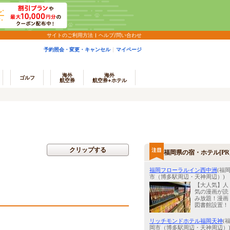
サイトのご利用方法
ヘルプ/問い合わせ
予約照会・変更・キャンセル
マイページ
海外
海外
ゴルフ
航空券
航空券+ホテル
クリップする
福岡県の宿・ホテル[PR
福岡フローラルイン西中洲
(福
市（博多駅周辺・天神周辺）)
【大人気】人
気の漫画が読
み放題！漫画
図書館設置！
リッチモンドホテル福岡天神
(
岡市（博多駅周辺・天神周辺）