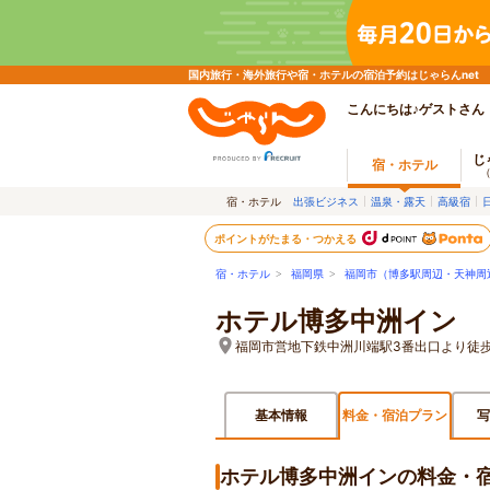
国内旅行・海外旅行や宿・ホテルの宿泊予約はじゃらんnet
こんにちは♪ゲストさん
じ
宿・ホテル
宿・ホテル
出張ビジネス
温泉・露天
高級宿
ポイントがたまる・つかえる
宿・ホテル
>
福岡県
>
福岡市（博多駅周辺・天神周
ホテル博多中洲イン
福岡市営地下鉄中洲川端駅3番出口より徒歩
基本情報
料金・宿泊プラン
写
ホテル博多中洲インの料金・