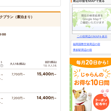
クプラン（素泊まり）
0:00
この宿周辺のMAPを表示
福岡国際空港周辺の宿
博多駅周辺の宿
ント
合計(税込)
大人1名(税込)
1泊 大人2名
ア
15,400
7,700円～
円～
ト～
ア～
14,400
7,200円～
円～
ト～
ア～