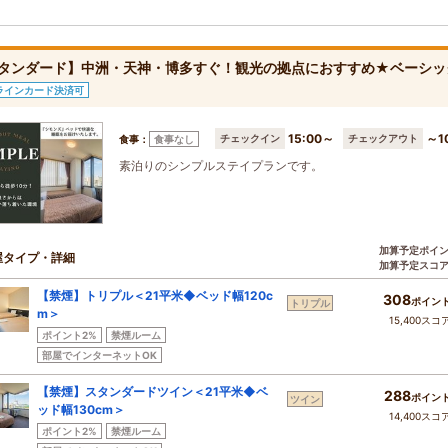
タンダード】中洲・天神・博多すぐ！観光の拠点におすすめ★ベーシッ
ラインカード決済可
15:00～
～1
チェックイン
チェックアウト
食事：
食事なし
素泊りのシンプルステイプランです。
加算予定ポイ
屋タイプ・詳細
加算予定スコ
【禁煙】トリプル＜21平米◆ベッド幅120c
308
ポイン
トリプル
m＞
15,400スコ
ポイント2%
禁煙ルーム
部屋でインターネットOK
【禁煙】スタンダードツイン＜21平米◆ベ
288
ポイン
ツイン
ッド幅130cm＞
14,400スコ
ポイント2%
禁煙ルーム