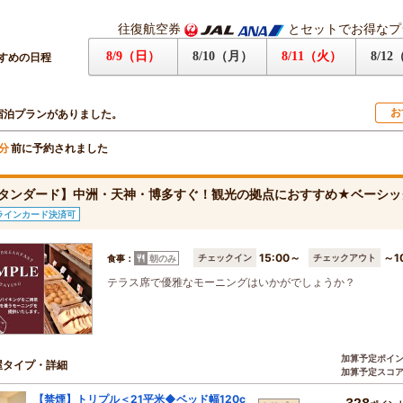
往復航空券
とセットでお得なプ
8/9（日）
8/10（月）
8/11（火）
8/1
すめの日程
お
宿泊プランがありました。
前に予約されました
分
タンダード】中洲・天神・博多すぐ！観光の拠点におすすめ★ベーシッ
ラインカード決済可
15:00～
～1
チェックイン
チェックアウト
食事：
朝のみ
テラス席で優雅なモーニングはいかがでしょうか？
加算予定ポイ
屋タイプ・詳細
加算予定スコ
【禁煙】トリプル＜21平米◆ベッド幅120c
328