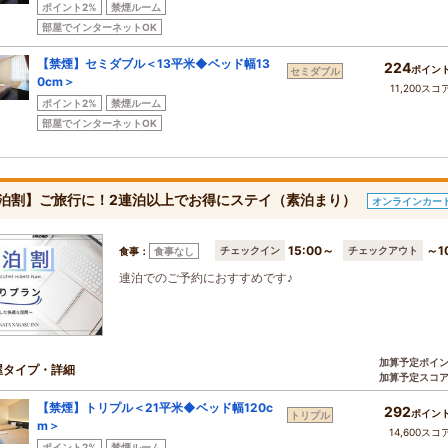
ポイント2%
禁煙ルーム
部屋でインターネットOK
【禁煙】セミダブル＜13平米◆ベッド幅13
224
ポイン
セミダブル
0cm＞
11,200スコ
ポイント2%
禁煙ルーム
部屋でインターネットOK
泊割】ご旅行に！2連泊以上でお得にステイ（素泊まり）
オンラインカー
15:00～
～1
チェックイン
チェックアウト
食事：
食事なし
連泊でのご予約におすすめです♪
加算予定ポイ
屋タイプ・詳細
加算予定スコ
【禁煙】トリプル＜21平米◆ベッド幅120c
292
ポイン
トリプル
m＞
14,600スコ
ポイント2%
禁煙ルーム