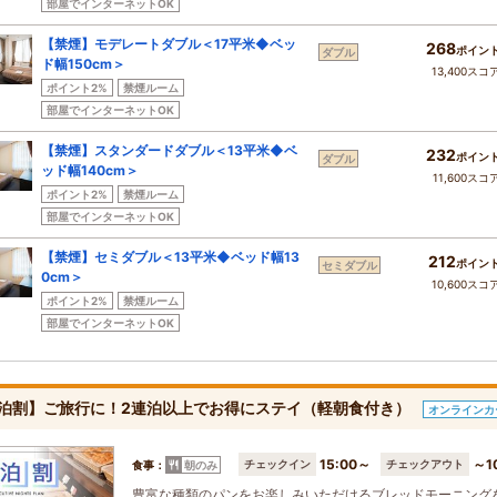
部屋でインターネットOK
【禁煙】モデレートダブル＜17平米◆ベッ
268
ポイン
ダブル
ド幅150cm＞
13,400スコ
ポイント2%
禁煙ルーム
部屋でインターネットOK
【禁煙】スタンダードダブル＜13平米◆ベ
232
ポイン
ダブル
ッド幅140cm＞
11,600スコ
ポイント2%
禁煙ルーム
部屋でインターネットOK
【禁煙】セミダブル＜13平米◆ベッド幅13
212
ポイン
セミダブル
0cm＞
10,600スコ
ポイント2%
禁煙ルーム
部屋でインターネットOK
泊割】ご旅行に！2連泊以上でお得にステイ（軽朝食付き）
オンラインカ
15:00～
～1
チェックイン
チェックアウト
食事：
朝のみ
豊富な種類のパンをお楽しみいただけるブレッドモーニング