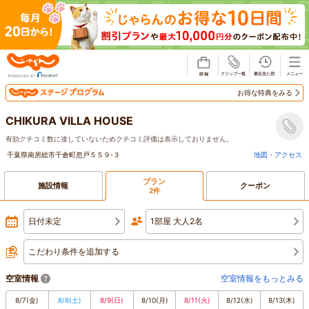
じゃらん
お得な特典をみる
CHIKURA VILLA HOUSE
有効クチコミ数に達していないためクチコミ評価は表示しておりません。
千葉県南房総市千倉町忽戸５５９‐３
地図・アクセス
プラン
施設情報
クーポン
2件
日付未定
1部屋 大人2名
こだわり条件を追加する
空室情報
空室情報をもっとみる
8/7
(金)
8/8
(土)
8/9
(日)
8/10
(月)
8/11
(火)
8/12
(水)
8/13
(木)