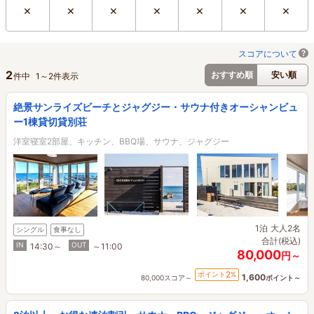
×
×
×
×
×
×
×
スコアについて
2
おすすめ順
安い順
件中
1
～
2
件表示
絶景サンライズビーチとジャグジー・サウナ付きオーシャンビュ
ー1棟貸切貸別荘
洋室寝室2部屋、キッチン、BBQ場、サウナ、ジャグジー
1泊
大人2名
シングル
食事なし
合計(税込)
IN
OUT
14:30～
～11:00
80,000
円～
2
ポイント
%
1,600
80,000スコア～
ポイント～