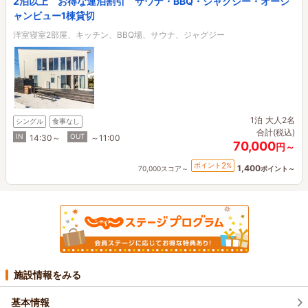
2泊以上 お得な連泊割引 サウナ・BBQ・ジャグジー・オーシ
ャンビュー1棟貸切
洋室寝室2部屋、キッチン、BBQ場、サウナ、ジャグジー
1泊
大人2名
シングル
食事なし
合計(税込)
IN
OUT
14:30～
～11:00
70,000
円～
2
ポイント
%
1,400
70,000スコア～
ポイント～
施設情報をみる
基本情報