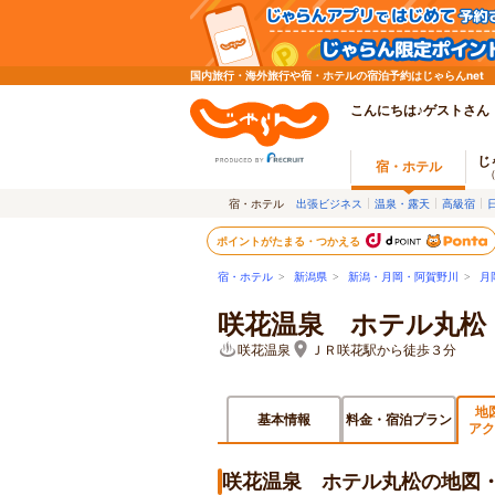
国内旅行・海外旅行や宿・ホテルの宿泊予約はじゃらんnet
こんにちは♪ゲストさん
じ
宿・ホテル
宿・ホテル
出張ビジネス
温泉・露天
高級宿
ポイントがたまる・つかえる
宿・ホテル
>
新潟県
>
新潟・月岡・阿賀野川
>
月
咲花温泉 ホテル丸松
咲花温泉
ＪＲ咲花駅から徒歩３分
地
基本情報
料金・宿泊プラン
アク
咲花温泉 ホテル丸松の地図