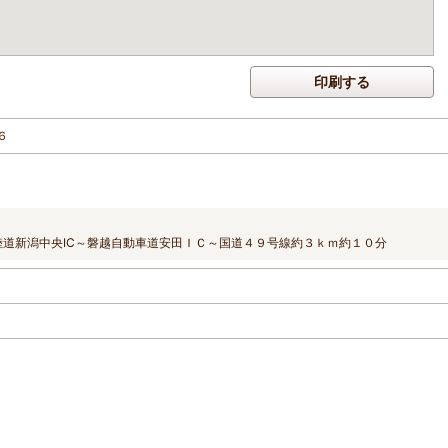
印刷する
６
陸道新潟中央IC～磐越自動車道安田ＩＣ～国道４９号線約３ｋｍ約１０分