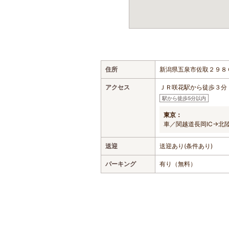
住所
新潟県五泉市佐取２９８
アクセス
ＪＲ咲花駅から徒歩３分
駅から徒歩5分以内
東京：
車／関越道長岡IC→北
送迎
送迎あり(条件あり)
パーキング
有り（無料）
おすすめの遊び・体験スポット