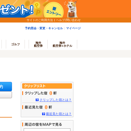
サイトのご利用方法
ヘルプ/問い合わせ
予約照会・変更・キャンセル
マイページ
海外
海外
ゴルフ
航空券
航空券+ホテル
約
0
クリップした宿とは？
0
最近見た宿とは？