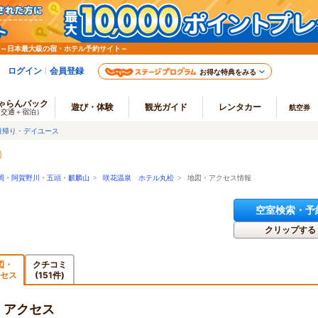
 ～日本最大級の宿・ホテル予約サイト～
ログイン
会員登録
お得な特典をみる
ゃらんパック
遊び・体験
観光ガイド
レンタカー
航空券
（交通＋宿泊）
日帰り・デイユース
岡・阿賀野川・五頭・麒麟山
>
咲花温泉 ホテル丸松
> 地図・アクセス情報
空室検索・予
クリップする
図・
クチコミ
セス
(151件)
・アクセス