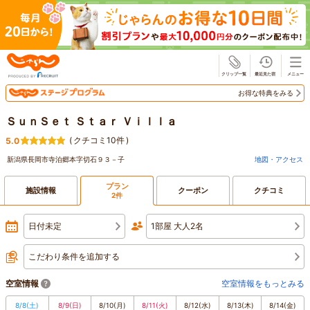
じゃらん
お得な特典をみる
ＳｕｎＳｅｔ Ｓｔａｒ Ｖｉｌｌａ
(
クチコミ10件
)
5.0
新潟県長岡市寺泊郷本字切石９３－子
地図・アクセス
プラン
施設情報
クーポン
クチコミ
2件
日付未定
1部屋 大人2名
こだわり条件を追加する
空室情報
空室情報をもっとみる
8/8
(土)
8/9
(日)
8/10
(月)
8/11
(火)
8/12
(水)
8/13
(木)
8/14
(金)