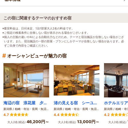
この宿に関連するテーマのおすすめ宿
※最安料金は、日付未定、1泊1部屋大人2名の料金です。
※ご指定の検索条件に合致しない宿が表示される場合がございます。
※個人の主観の違いやAIによる自動出力などのため、テーマと宿泊施設が合致しない場合がござ
います。また、宿泊施設の一部の部屋・プランにしかテーマが合致しない場合があります。必
ずご自身で内容をご確認ください。
#
オーシャンビューが魅力の宿
海辺の宿 浪花屋 夕凪亭
渚の見える宿 シーユース雷音
ホテルエリア
新潟県 / 柏崎・寺泊・長岡・魚沼（湯之谷）
新潟県 / 柏崎・寺泊・長岡・魚沼（湯之谷）
4.7
4.4
4.2
46,200円～
13,000円～
大人2名(税込)
大人2名(税込)
大人2名(税込)