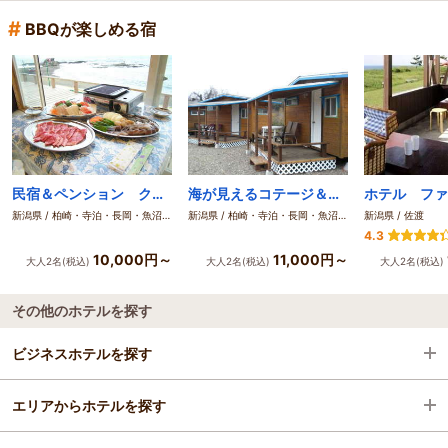
#
BBQが楽しめる宿
民宿＆ペンション クラウドナイン番神
海が見えるコテージ＆キャンプ
新潟県 / 柏崎・寺泊・長岡・魚沼（湯之谷）
新潟県 / 柏崎・寺泊・長岡・魚沼（湯之谷）
新潟県 / 佐渡
4.3
10,000円～
11,000円～
大人2名(税込)
大人2名(税込)
大人2名(税込)
その他のホテルを探す
ビジネスホテルを探す
エリアからホテルを探す
新潟県