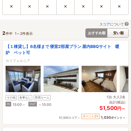
×
×
×
×
×
×
×
スコアについて
2
おすすめ順
安い順
件中
1
～
2
件表示
【１棟貸し】6名様まで 寝室2部屋プラン 屋内BBQサイト 暖
炉 ペット可
カリフォルニア
1泊
大人2名
その他
食事なし
禁煙ルーム
合計(税込)
IN
OUT
15:00～
～10:00
51,500
円～
2
ポイント
%
1,030
51,500スコア～
ポイント～