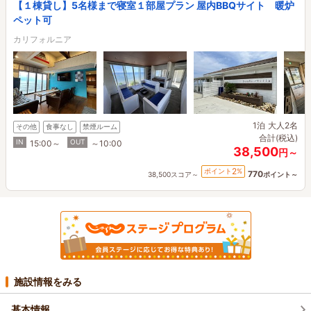
【１棟貸し】5名様まで寝室１部屋プラン 屋内BBQサイト 暖炉
ペット可
カリフォルニア
1泊
大人2名
その他
食事なし
禁煙ルーム
合計(税込)
IN
OUT
15:00～
～10:00
38,500
円～
2
ポイント
%
770
38,500スコア～
ポイント～
施設情報をみる
基本情報