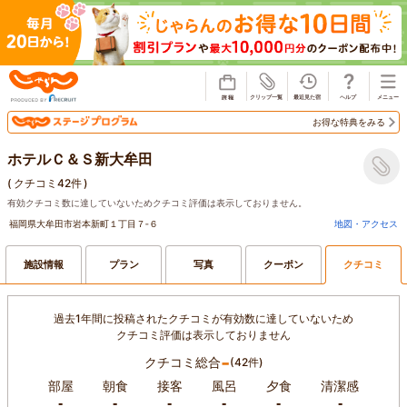
じゃらん
お得な特典をみる
ホテルＣ＆Ｓ新大牟田
(
クチコミ42件
)
有効クチコミ数に達していないためクチコミ評価は表示しておりません。
福岡県大牟田市岩本新町１丁目７‐６
地図・アクセス
施設情報
プラン
写真
クーポン
クチコミ
過去1年間に投稿されたクチコミが有効数に達していないため
クチコミ評価は表示しておりません
-
クチコミ総合
(42件)
部屋
朝食
接客
風呂
夕食
清潔感
-
-
-
-
-
-