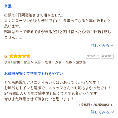
普通
出張で3日間宿泊させて頂きました。
近くにローソンがあり便利ですが、食事ってなると車が必要かと
思います。
部屋は至って普通ですが寝るだけと割り切ったら特に不便は感じ
ません。
ただシャワーのみの為、季節によってはバスタブが恋しくなるか
（投稿日：2026/05/28）
詳しくみる
もです。
宿泊時期：
2026年05月宿泊 (出張)
コンセントも数が多く、USBコンセントもあります。
5
女性/20代
友達旅行
投稿者：
リョウタさん
(男性/50代)
機会がありましたら又利用させて頂きます。
宿泊プラン：
スタンダードプラン
項目別評価：
部屋 5
風呂 5
朝食 -
シングル
夕食 -
接客 5
食事なし
清潔感 5
ありがとうございました。
宿泊価格帯：
6,001～7,000円(大人一人あたり/税込)
お値段が安くて学生でも行きやすい
とても綺麗でアメニティもいっぱいあってよかったです！
お風呂もトイレも清潔で、スタッフさんの対応もよかったです！
24時間出入り可能で駐車場も広くてとても良かったです！
ぜひまた利用させて頂きたいと思います！
（投稿日：2025/08/31）
詳しくみる
宿泊時期：
2025年08月宿泊 (友達旅行)