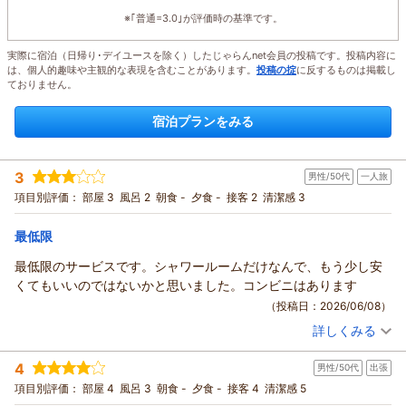
※｢普通=3.0｣が評価時の基準です。
実際に宿泊（日帰り･デイユースを除く）したじゃらんnet会員の投稿です。投稿内容に
は、個人的趣味や主観的な表現を含むことがあります。
投稿の掟
に反するものは掲載し
ておりません。
宿泊プランをみる
3
男性/50代
一人旅
項目別評価：
部屋 3
風呂 2
朝食 -
夕食 -
接客 2
清潔感 3
最低限
最低限のサービスです。シャワールームだけなんで、もう少し安
くてもいいのではないかと思いました。コンビニはあります
（投稿日：2026/06/08）
詳しくみる
宿泊時期：
2026年05月宿泊 (一人旅)
投稿者：
平野さん
(男性/50代)
4
男性/50代
出張
宿泊プラン：
スタンダードプラン
シングル
食事なし
項目別評価：
部屋 4
風呂 3
朝食 -
夕食 -
接客 4
清潔感 5
宿泊価格帯：
6,001～7,000円(大人一人あたり/税込)