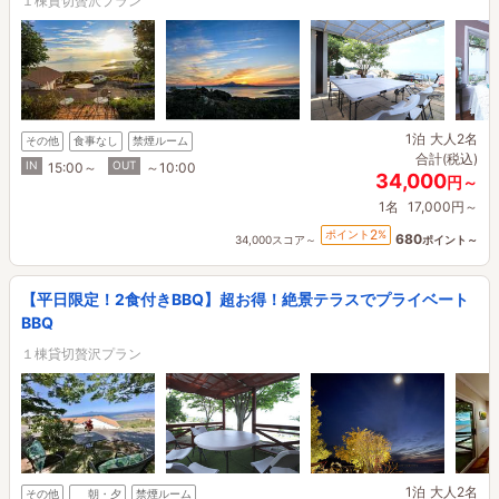
１棟貸切贅沢プラン
1泊
大人2名
その他
食事なし
禁煙ルーム
合計(税込)
IN
OUT
15:00～
～10:00
34,000
円～
1名
17,000円～
2
ポイント
%
680
34,000スコア～
ポイント～
【平日限定！2食付きBBQ】超お得！絶景テラスでプライベート
BBQ
１棟貸切贅沢プラン
1泊
大人2名
その他
朝・夕
禁煙ルーム