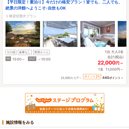
【平日限定！素泊り】今だけの格安プラン！皆でも、二人でも、
絶景の洋館へようこそ♪自炊もOK
１棟貸切贅沢プラン
1泊
大人2名
その他
食事なし
禁煙ルーム
合計(税込)
IN
OUT
15:00～
～10:00
22,000
円～
1名
11,000円～
2
ポイント
%
440
22,000スコア～
ポイント～
施設情報をみる