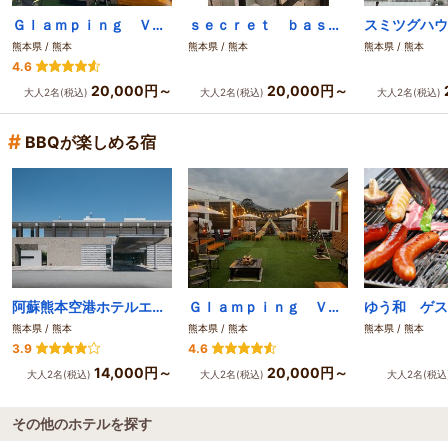
Ｇｌａｍｐｉｎｇ Ｖｉｌｌａｇｅ Ｌｅａｆ
ｓｅｃｒｅｔ ｂａｓｅ ＳＡＮＴＡ
スミツグハウ
熊本県 / 熊本
熊本県 / 熊本
熊本県 / 熊本
4.6
20,000円～
20,000円～
大人2名(税込)
大人2名(税込)
大人2名(税込)
#
BBQが楽しめる宿
阿蘇熊本空港ホテルエミナース
Ｇｌａｍｐｉｎｇ Ｖｉｌｌａｇｅ Ｌｅａｆ
ゆう和 ゲス
熊本県 / 熊本
熊本県 / 熊本
熊本県 / 熊本
3.9
4.6
14,000円～
20,000円～
大人2名(税込)
大人2名(税込)
大人2名(税込
その他のホテルを探す