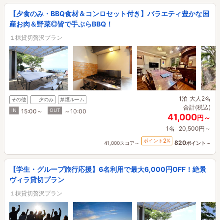
【夕食のみ・BBQ食材＆コンロセット付き】バラエティ豊かな国
産お肉＆野菜◎皆で手ぶらBBQ！
１棟貸切贅沢プラン
1泊
大人2名
その他
夕のみ
禁煙ルーム
合計(税込)
IN
OUT
15:00～
～10:00
41,000
円～
1名
20,500円～
2
ポイント
%
820
41,000スコア～
ポイント～
【学生・グループ旅行応援】6名利用で最大6,000円OFF！絶景
ヴィラ貸切プラン
１棟貸切贅沢プラン