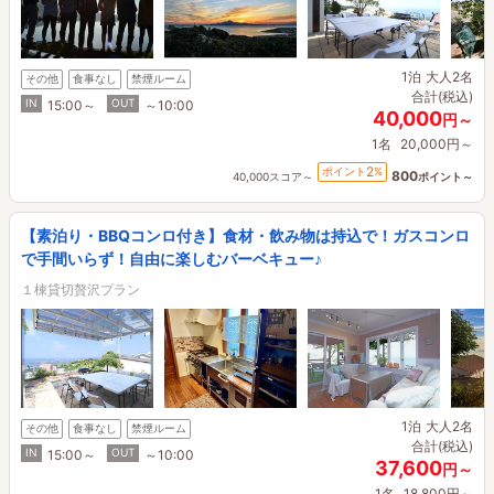
1泊
大人2名
その他
食事なし
禁煙ルーム
合計(税込)
IN
OUT
15:00～
～10:00
40,000
円～
1名
20,000円～
2
ポイント
%
800
40,000スコア～
ポイント～
【素泊り・BBQコンロ付き】食材・飲み物は持込で！ガスコンロ
で手間いらず！自由に楽しむバーベキュー♪
１棟貸切贅沢プラン
1泊
大人2名
その他
食事なし
禁煙ルーム
合計(税込)
IN
OUT
15:00～
～10:00
37,600
円～
1名
18,800円～