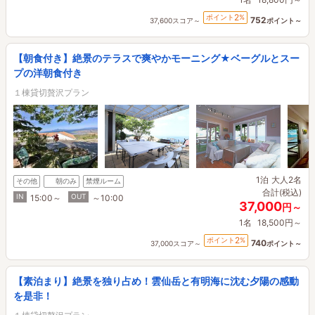
2
ポイント
%
752
37,600スコア～
ポイント～
【朝食付き】絶景のテラスで爽やかモーニング★ベーグルとスー
プの洋朝食付き
１棟貸切贅沢プラン
1泊
大人2名
その他
朝のみ
禁煙ルーム
合計(税込)
IN
OUT
15:00～
～10:00
37,000
円～
1名
18,500円～
2
ポイント
%
740
37,000スコア～
ポイント～
【素泊まり】絶景を独り占め！雲仙岳と有明海に沈む夕陽の感動
を是非！