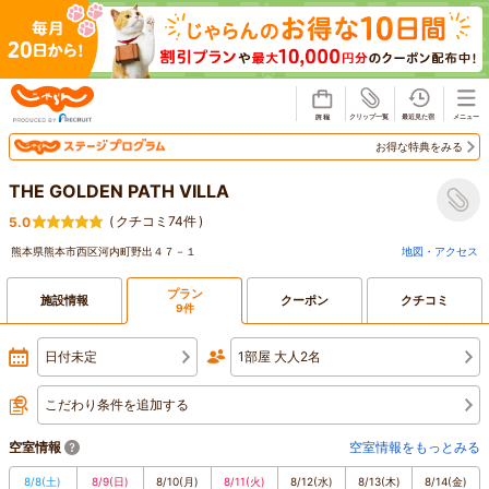
じゃらん
お得な特典をみる
THE GOLDEN PATH VILLA
(
クチコミ74件
)
5.0
熊本県熊本市西区河内町野出４７－１
地図・アクセス
プラン
施設情報
クーポン
クチコミ
9件
日付未定
1部屋 大人2名
こだわり条件を追加する
空室情報
空室情報をもっとみる
8/8
(土)
8/9
(日)
8/10
(月)
8/11
(火)
8/12
(水)
8/13
(木)
8/14
(金)