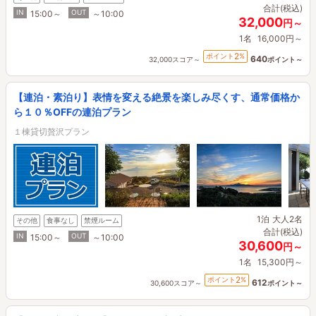
合計(税込)
IN
OUT
15:00～
～10:00
32,000
円～
1名
16,000円～
2
ポイント
%
640
32,000スコア～
ポイント～
【連泊・素泊り】表情を変える絶景を楽しみ尽くす、通常価格か
ら１０％OFFの連泊プラン
１棟貸切贅沢プラン
1泊
大人2名
その他
食事なし
禁煙ルーム
合計(税込)
IN
OUT
15:00～
～10:00
30,600
円～
1名
15,300円～
2
ポイント
%
612
30,600スコア～
ポイント～