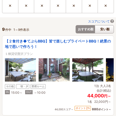
×
×
×
×
×
×
×
スコアについて
9
おすすめ順
安い順
件中
1
～
9
件表示
【２食付き◆てぶらBBQ】皆で楽しむプライベートBBQ！絶景の
地で思いで作ろう！
１棟貸切贅沢プラン
1泊
大人2名
その他
朝・夕
禁煙ルーム
合計(税込)
IN
OUT
15:00～
～10:00
44,000
円～
1名
22,000円～
2
ポイント
%
880
44,000スコア～
ポイント～