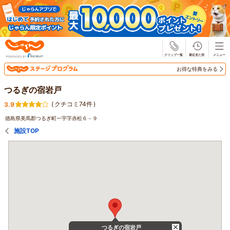
じゃらん
お得な特典をみる
つるぎの宿岩戸
(
クチコミ74件
)
3.9
徳島県美馬郡つるぎ町一宇字赤松６－９
施設TOP
つるぎの宿岩戸