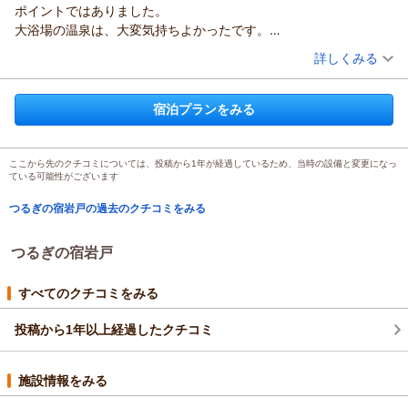
ポイントではありました。
大浴場の温泉は、大変気持ちよかったです。
洗濯室と干し場が利用できたのも助かりました（洗濯洗剤は家か
（投稿日：2025/08/08）
詳しくみる
ら持って行きました）
宿泊時期：
2025年08月宿泊 (夫婦旅行)
夕食と朝食は、テーブルにたくさん小鉢が並べられて豪勢。
投稿者：
maippyさん
(女性/40代)
地の田舎料理で素朴おいしく。田舎へ帰省したかのような温かさ
宿泊プランをみる
宿泊プラン：
【特定日限定】連休は徳島へ行こう♪大自然をゆったり味わう
を感じました。
旅◎2食付
ツイン
朝・夕
今度来る時は、裏の川でジャブジャブ遊びたいです。
宿泊価格帯：
12,001～13,000円(大人一人あたり/税込)
ここから先のクチコミについては、投稿から1年が経過しているため、当時の設備と変更になっ
ている可能性がございます
つるぎの宿岩戸の過去のクチコミをみる
つるぎの宿岩戸
すべてのクチコミをみる
投稿から1年以上経過したクチコミ
施設情報をみる