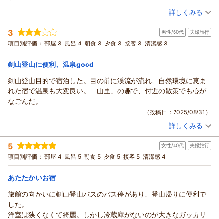
※剣山までは車で1時間弱かかります。
（投稿日：2025/09/13）
詳しくみる
宿泊時期：
2025年08月宿泊 (友達旅行)
3
男性/60代
夫婦旅行
投稿者：
もちさん
(男性/30代)
宿泊プラン：
【特定日限定】連休は徳島へ行こう♪大自然をゆったり味わう
項目別評価：
部屋 3
風呂 4
朝食 3
夕食 3
接客 3
清潔感 3
旅◎2食付
和室
朝・夕
宿泊価格帯：
12,001～13,000円(大人一人あたり/税込)
剣山登山に便利、温泉good
剣山登山目的で宿泊した。目の前に渓流が流れ、自然環境に恵ま
れた宿で温泉も大変良い。「山里」の趣で、付近の散策でも心が
なごんだ。
（投稿日：2025/08/31）
詳しくみる
宿泊時期：
2025年08月宿泊 (夫婦旅行)
投稿者：
アウグスティヌスさん
(男性/60代)
5
女性/40代
夫婦旅行
宿泊プラン：
【特定日限定】連休は徳島へ行こう♪大自然をゆったり味わう
旅◎2食付
ツイン
朝・夕
項目別評価：
部屋 4
風呂 5
朝食 5
夕食 5
接客 5
清潔感 4
宿泊価格帯：
12,001～13,000円(大人一人あたり/税込)
あたたかいお宿
旅館の向かいに剣山登山バスのバス停があり、登山帰りに便利で
した。
洋室は狭くなくて綺麗。しかし冷蔵庫がないのが大きなガッカリ