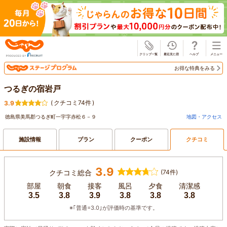
じゃらん
お得な特典をみる
つるぎの宿岩戸
(
クチコミ74件
)
3.9
徳島県美馬郡つるぎ町一宇字赤松６－９
地図・アクセス
施設情報
プラン
クーポン
クチコミ
3.9
クチコミ総合
(74件)
部屋
朝食
接客
風呂
夕食
清潔感
3.5
3.8
3.9
3.8
3.8
3.8
※｢普通=3.0｣が評価時の基準です。