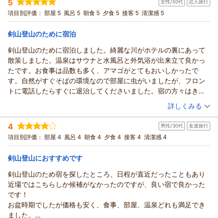
5
女性/50代
恋人旅行
投稿者：
みつおさん
(女性/50代)
宿泊プラン：
【特定日限定】連休は徳島へ行こう♪大自然をゆったり味わう
項目別評価：
部屋 5
風呂 5
朝食 5
夕食 5
接客 5
清潔感 5
旅◎2食付
和室
朝・夕
宿泊価格帯：
12,001～13,000円(大人一人あたり/税込)
剣山登山のために宿泊
剣山登山のために宿泊しました。綺麗な川がホテルの裏にあって
散策しました。温泉はサウナと水風呂と外気浴が出来立て良かっ
たです。お食事は品数も多く、アマゴがとてもおいしかったで
す。自然がすぐそばの環境なので部屋に虫がいましたが、フロン
トに電話したらすぐに退治してくださいました。宿の方々はきび
きびとされていて親切に対応してくださいました。また泊まりた
（投稿日：2025/11/25）
詳しくみる
いです。
宿泊時期：
2025年11月宿泊 (恋人旅行)
4
男性/30代
友達旅行
投稿者：
kotoさん
(女性/50代)
宿泊プラン：
【特定日限定】連休は徳島へ行こう♪大自然をゆったり味わう
項目別評価：
部屋 4
風呂 4
朝食 4
夕食 4
接客 4
清潔感 4
旅◎2食付
ツイン
朝・夕
宿泊価格帯：
12,001～13,000円(大人一人あたり/税込)
剣山登山におすすめです
剣山登山のため宿を探したところ、日程が直近だったこともあり
近場ではこちらしか候補がなかったのですが、良い宿で良かった
です！
お盆時期でしたが価格も安く、食事、部屋、温泉どれも満足でき
ました。