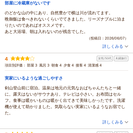
宿泊価格帯：
12,001～13,000円(大人一人あたり/税込)
部屋に冷蔵庫がないです
は朝風呂が醍醐味なのに、すごく残念。
夕食は、分量はあるが揚げ物のオンパレード。揚げたてではあっ
のどかな山の中にあり、自然豊かで横は川が流れてます。
たが、コロモもひどく、決して美味くない。その他、特徴のない
晩御飯は食べきれないくらいでてきました。リーズナブルに泊ま
１人用のよくある鍋は、まずくはないが空腹を満たすだけ。鮎だ
りたいのであればオススメです。
けは味は良かったが、あとは街中の定食屋の方がマシなくらい。
あと大浴場、朝は入れないのが残念でした。
朝食は、夕食ほど酷くはないが、安ビジネスの朝食でもこれくら
（投稿日：2026/06/07）
いは出てくると思う程度。
詳しくみる
宿泊時期：
2026年05月宿泊 (恋人旅行)
従業員はそれなりに頑張ってサービスしているが、元々の設備等
投稿者：
りえりんさん
(女性/40代)
を考えるとこれ以上は期待できない。
4
女性/50代
夫婦旅行
宿泊プラン：
【特定日限定】連休は徳島へ行こう♪大自然をゆったり味わう
サービスに似合わない高い値段が変わらなければ、申し訳ないが
旅◎2食付
ツイン
朝・夕
項目別評価：
部屋 3
風呂 3
朝食 4
夕食 4
接客 4
清潔感 4
二度と泊まることはない。
宿泊価格帯：
12,001～13,000円(大人一人あたり/税込)
実家にいるような過ごしやすさ
剣山登山前に宿泊。温泉は地元の元気なおばちゃんたちと一緒
に。露天はないがサウナあり。テレビは小さい。お布団はセル
フ。食事は暖かいものは暖かく出てきて美味しかったです。洗濯
機が使えて助かりました。気取らない実家にいるようなお宿でし
た。
（投稿日：2026/04/29）
詳しくみる
宿泊時期：
2026年04月宿泊 (夫婦旅行)