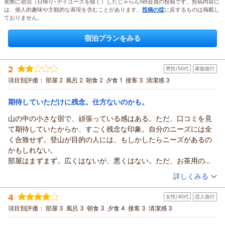
実際に宿泊（日帰り･デイユースを除く）したじゃらんnet会員の投稿です。投稿内容に
は、個人的趣味や主観的な表現を含むことがあります。
投稿の掟
に反するものは掲載し
ておりません。
宿泊プランをみる
2
男性/50代
家族旅行
項目別評価：
部屋 2
風呂 2
朝食 2
夕食 1
接客 3
清潔感 3
期待していただけに残念。仕方ないのかも。
山の中の小さな宿で、頑張っている感はある。ただ、口コミを見
て期待していたからか、すごく残念な印象。自分のニーズには全
く合致せず。登山が目的の人には、もしかしたらニーズがあるの
かもしれない。
部屋はまずまず。広くはないが、悪くはない。ただ、お茶用の急
須もなく、ティーバッグが人数分というのは、安ビジネス並。お
（投稿日：2026/06/14）
詳しくみる
茶うけのお菓子を用意しろとは言わないが、飴玉を数個置くくら
宿泊時期：
2026年06月宿泊 (家族旅行)
いなら、ない方がマシ。人手不足の中、自分で布団を敷くのは構
4
女性/40代
恋人旅行
投稿者：
よしみさん
(男性/50代)
わないが、何ら事前説明もない。民宿でもあるまいし。
宿泊プラン：
【特定日限定】連休は徳島へ行こう♪大自然をゆったり味わう
項目別評価：
部屋 3
風呂 3
朝食 3
夕食 4
接客 3
清潔感 3
風呂は温泉で、なかなか気持ちよい。サウナもあり、まずまず。
旅◎2食付
和室
朝・夕
ただ、当日は２１時までしか入れず、翌朝も入れない。温泉宿泊