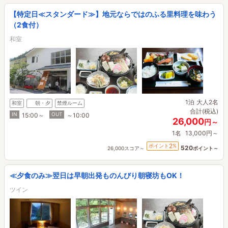
【特定日≪スタンダード≫】地元ならではのふる里料理を味わう
（2食付）
和室
1泊
大人2名
和室
朝・夕
禁煙ルーム
合計(税込)
IN
OUT
15:00～
～10:00
26,000
円～
1名
13,000円～
2
ポイント
%
520
26,000スコア～
ポイント～
≪夕食のみ≫翌日は早朝出発ものんびり朝寝坊もOK！
ツイン