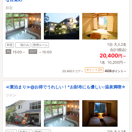
和室
1泊
大人2名
和室
朝のみ
禁煙ルーム
合計(税込)
IN
OUT
15:00～
～10:00
20,400
円～
1名
10,200円～
2
ポイント
%
408
20,400スコア～
ポイント～
≪素泊まり≫@お得でうれしい！*お財布にも優しい♪温泉満喫☆
ツイン
1泊
大人2名