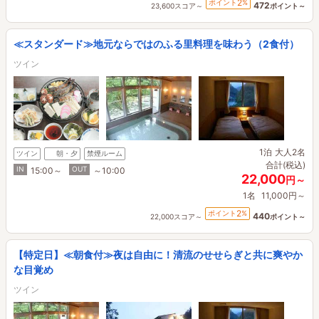
2
ポイント
%
472
23,600スコア～
ポイント～
≪スタンダード≫地元ならではのふる里料理を味わう（2食付）
ツイン
1泊
大人2名
ツイン
朝・夕
禁煙ルーム
合計(税込)
IN
OUT
15:00～
～10:00
22,000
円～
1名
11,000円～
2
ポイント
%
440
22,000スコア～
ポイント～
【特定日】≪朝食付≫夜は自由に！清流のせせらぎと共に爽やか
な目覚め
ツイン