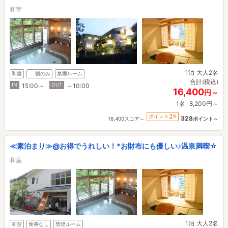
和室
1泊
大人2名
和室
朝のみ
禁煙ルーム
合計(税込)
IN
OUT
15:00～
～10:00
16,400
円～
1名
8,200円～
2
ポイント
%
328
16,400スコア～
ポイント～
≪素泊まり≫@お得でうれしい！*お財布にも優しい♪温泉満喫☆
和室
1泊
大人2名
和室
食事なし
禁煙ルーム