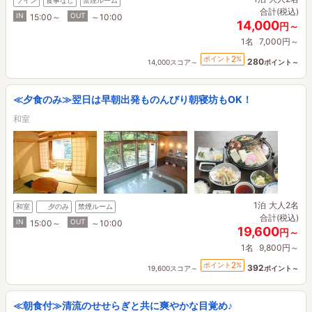
ツイン
食事なし
禁煙ルーム
合計(税込)
IN
OUT
15:00～
～10:00
14,000
円～
1名
7,000円～
2
ポイント
%
280
14,000スコア～
ポイント～
≪夕食のみ≫翌日は早朝出発ものんびり朝寝坊もOK！
和室
1泊
大人2名
和室
夕のみ
禁煙ルーム
合計(税込)
IN
OUT
15:00～
～10:00
19,600
円～
1名
9,800円～
2
ポイント
%
392
19,600スコア～
ポイント～
≪朝食付≫清流のせせらぎと共に爽やかな目覚め♪