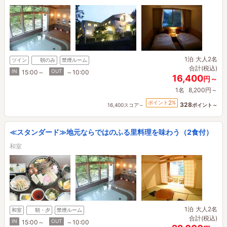
1泊
大人2名
ツイン
朝のみ
禁煙ルーム
合計(税込)
IN
OUT
15:00～
～10:00
16,400
円～
1名
8,200円～
2
ポイント
%
328
16,400スコア～
ポイント～
≪スタンダード≫地元ならではのふる里料理を味わう（2食付）
和室
1泊
大人2名
和室
朝・夕
禁煙ルーム
合計(税込)
IN
OUT
15:00～
～10:00