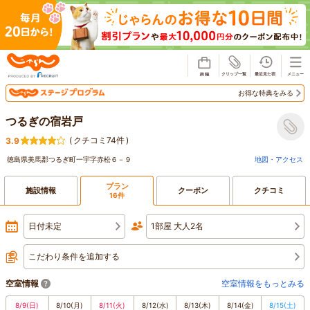
じゃらん
お得な特典をみる
つるぎの宿岩戸
(
クチコミ74件
)
3.9
徳島県美馬郡つるぎ町一宇字赤松６－９
地図・アクセス
プラン
施設情報
クーポン
クチコミ
16件
日付未定
1部屋 大人2名
こだわり条件を追加する
空室情報
空室情報をもっとみる
8/9
(日)
8/10
(月)
8/11
(火)
8/12
(水)
8/13
(木)
8/14
(金)
8/15
(土)