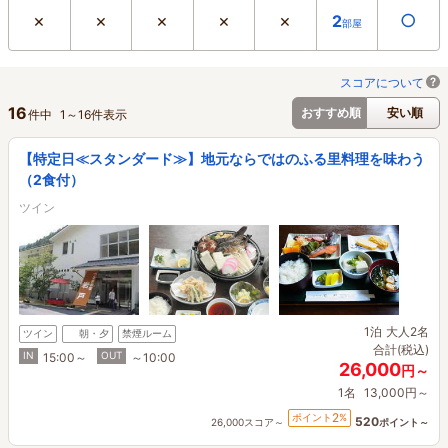
×
×
×
×
×
○
2
部屋
スコアについて
16
おすすめ順
安い順
件中
1
～
16
件表示
【特定日≪スタンダード≫】地元ならではのふる里料理を味わう
（2食付）
ツイン
1泊
大人2名
ツイン
朝・夕
禁煙ルーム
合計(税込)
IN
OUT
15:00～
～10:00
26,000
円～
1名
13,000円～
2
ポイント
%
520
26,000スコア～
ポイント～