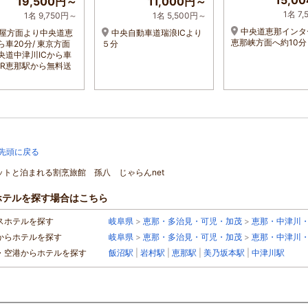
15,0
19,500円～
11,000円～
1名 7
1名 9,750円～
1名 5,500円～
中央道恵那インタ
屋方面より中央道恵
中央自動車道瑞浪ICより
恵那峡方面へ約10分
ら車20分/ 東京方面
５分
央道中津川ICから車
/JR恵那駅から無料送
先頭に戻る
ペットと泊まれる割烹旅館 孫八 じゃらんnet
ホテルを探す場合はこちら
スホテルを探す
岐阜県
>
恵那・多治見・可児・加茂
>
恵那・中津川
からホテルを探す
岐阜県
>
恵那・多治見・可児・加茂
>
恵那・中津川
・空港からホテルを探す
飯沼駅
|
岩村駅
|
恵那駅
|
美乃坂本駅
|
中津川駅