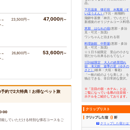
品。
下呂温泉 懐石宿 水鳳園（す
いほうえん）
(下呂・南飛騨)
47,000
飛騨牛茶寮「神月」でいただく
23,500円～
円～
ト～
新感覚のオリジナルコース料理
ア～
恵那 はなれの宿
(恵那・多治
見・可児・加茂)
ワンちゃんと泊まれる宿
料理旅館 中野屋
(恵那・多治
見・可児・加茂)
53,600
☆１日５組限定 里山の小さな
26,800円～
円～
ト～
宿だから出来るおもてなし♪
ア～
1日6組限定 大人の絶景隠れ
宿 滝元館 遊季の里（ゆきの
さと）
(岐阜・大垣・養老)
「一枚の絵のような美しさ」を
独占できる、非日常的な贅沢。
※「注目の宿・ホテル」とは、
の予約で2大特典！お得なペット旅
ご覧になっている県の注目宿・
ホテルをご紹介しております。
クリップリスト
0:00
0
堪能していただける特別な懐石コースをご
クリップした宿とは