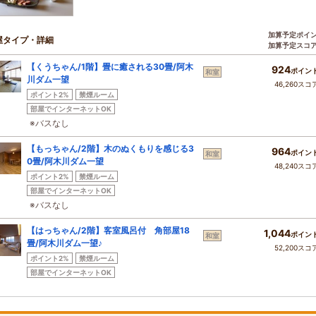
加算予定ポイ
屋タイプ・詳細
加算予定スコ
【くうちゃん/1階】畳に癒される30畳/阿木
924
ポイン
和室
川ダム一望
46,260スコ
ポイント2%
禁煙ルーム
部屋でインターネットOK
※バスなし
【もっちゃん/2階】木のぬくもりを感じる3
964
ポイン
和室
0畳/阿木川ダム一望
48,240スコ
ポイント2%
禁煙ルーム
部屋でインターネットOK
※バスなし
【はっちゃん/2階】客室風呂付 角部屋18
1,044
ポイン
和室
畳/阿木川ダム一望♪
52,200スコ
ポイント2%
禁煙ルーム
部屋でインターネットOK