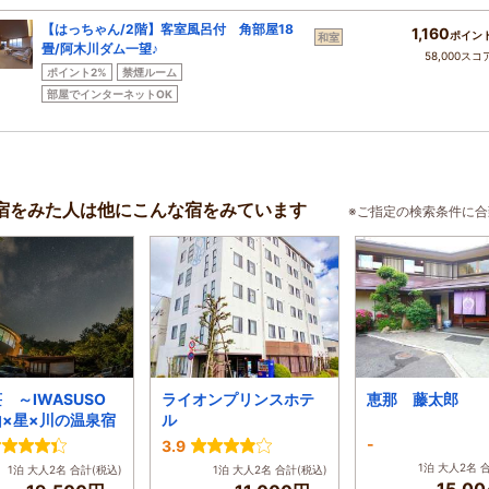
【はっちゃん/2階】客室風呂付 角部屋18
1,160
ポイン
和室
畳/阿木川ダム一望♪
58,000スコ
ポイント2%
禁煙ルーム
部屋でインターネットOK
宿をみた人は他にこんな宿をみています
※ご指定の検索条件に
 ～IWASUSO
ライオンプリンスホテ
恵那 藤太郎
×星×川の温泉宿
ル
-
3.9
1泊 大人2名 
1泊 大人2名 合計(税込)
1泊 大人2名 合計(税込)