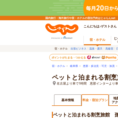
国内旅行・海外旅行や宿・ホテルの宿泊予約はじゃらんnet
こんにちは♪ゲストさん
じ
宿・ホテル
宿・ホテル
出張ビジネス
温泉・露天
高級宿
ポイントがたまる・つかえる
宿・ホテル
>
岐阜県
>
恵那・多治見・可児・加茂
ペットと泊まれる割烹
名古屋より車で1時間 恵那インターより車
地
基本情報
料金・宿泊プラン
アク
ペットと泊まれる割烹旅館 