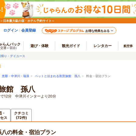
 ～日本最大級の宿・ホテル予約サイト～
ログイン
会員登録
お得な特典をみる
ゃらんパック
遊び・体験
観光ガイド
レンタカー
航空券
（交通＋宿泊）
日帰り・デイユース
>
恵那・中津川・瑞浪
>
ペットと泊まれる割烹旅館 孫八
> 料金・宿泊プラン
旅館 孫八
で12分 中津川インターより20分
図・
クチコミ
セス
(72件)
孫八の料金・宿泊プラン