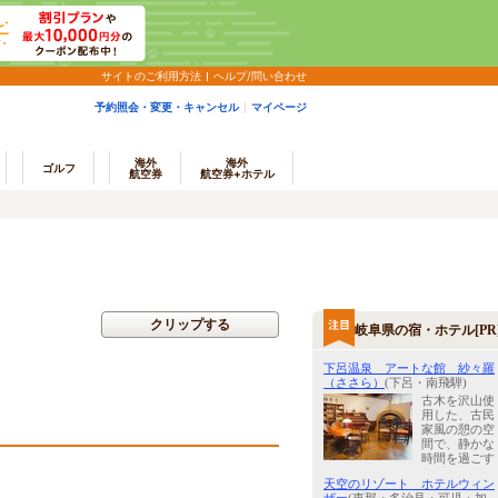
サイトのご利用方法
ヘルプ/問い合わせ
予約照会・変更・キャンセル
マイページ
海外
海外
ゴルフ
航空券
航空券+ホテル
クリップする
岐阜県の宿・ホテル[PR
下呂温泉 アートな館 紗々羅
（ささら）
(下呂・南飛騨)
古木を沢山使
用した、古民
家風の憩の空
間で、静かな
時間を過ごす
天空のリゾート ホテルウィン