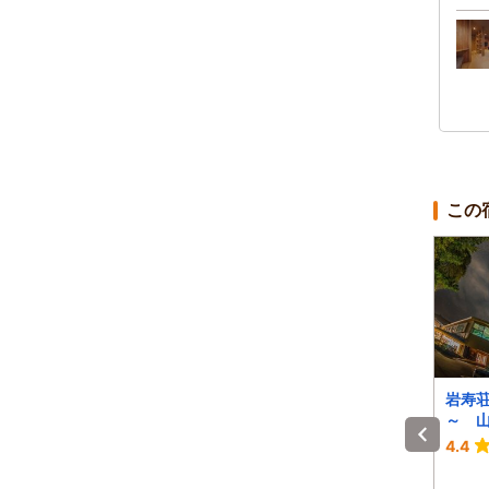
この
ホテルルートイン中津
Ｔｈｅ ＲＹＯＫＡ
岩寿荘
川インター
Ｎ Ｏ
～ 山
-
3.7
4.4
1泊 大人2名 合計(税込)
1泊 大人2名 合計(税込)