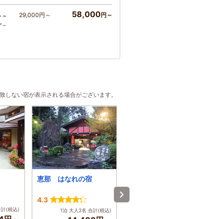
58,000
29,000円～
円～
ト～
ア～
合致しない宿が表示される場合がございます。
恵那 はなれの宿
ホテルルートイン中津
川インター
4.3
3.7
合計(税込)
1泊 大人2名 合計(税込)
1泊 大人2名 合計(税込)