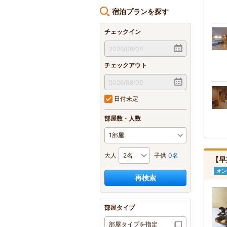
宿泊プランを探す
チェックイン
チェックアウト
日付未定
部屋数・人数
大人
子供
0名
【早
オン
再検索
部屋タイプ
部屋タイプを指定