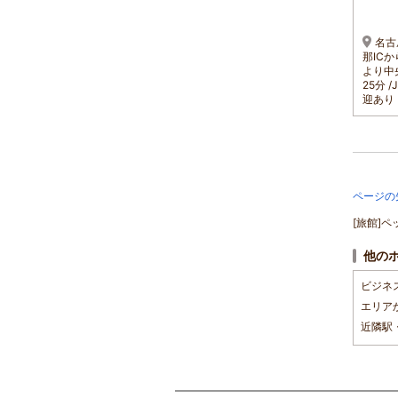
11,000円～
13,650円～
1名 5,500円～
JR中央本線中津川駅徒歩
JR中津川駅から車で７分
名古
2分 正面の大通り(レジスト
／中央道中津川インターか
那ICか
ロ通り)を真っ直ぐあがり最
ら木曽方面へ車で2分
より中
初の信号を左折してすぐ左
25分 
側
迎あり
ページの
[旅館]
他の
ビジネ
エリア
近隣駅