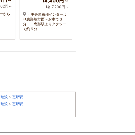
04円～
14,400円～
13,650円～
,502円～
1名 7,200円～
ーから
・中央道恵那インターよ
JR中津川駅から車で７分
り恵那峡方面へお車で３
／中央道中津川インターか
分 ・恵那駅よりタクシー
ら木曽方面へ車で2分
で約５分
・瑞浪
>
恵那駅
・瑞浪
>
恵那駅