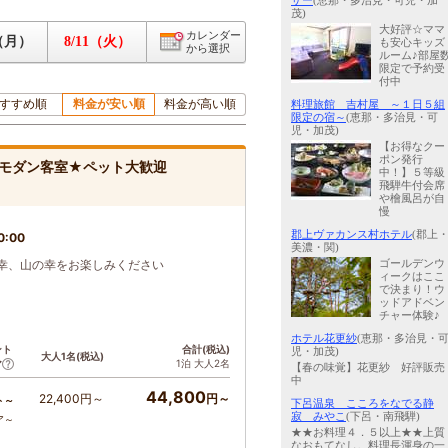
ザー
(恵那・多治見・可児・加
茂)
大好評☆ママ
カレンダー
0（月）
8/11（火）
も安心キッズ
から選択
ルーム♪部屋
限定で予約受
付中
すすめ順
料金が安い順
料金が高い順
料理旅館 吉村屋 ～１日５組
限定の宿～
(恵那・多治見・可
児・加茂)
【お得なクー
ポン発行
モダン客室★ペット大歓迎
中！】５等級
飛騨牛付会席
や檜風呂が自
慢
郡上ヴァカンス村ホテル
(郡上
0:00
美濃・関)
幸、山の幸をお楽しみください
ゴールデンウ
ィークはここ
で決まり！ウ
ッドアドベン
チャー体験♪
ホテル花更紗
(恵那・多治見・
ント
合計(税込)
児・加茂)
大人1名(税込)
1泊 大人2名
ア
【春の味覚】花更紗 好評販売
中
44,800
22,400円～
円～
ト～
下呂温泉 こころをなでる静
寂 みやこ
(下呂・南飛騨)
ア～
★★お料理４．５以上★★上質
なおもてなし。料理長渾身の一