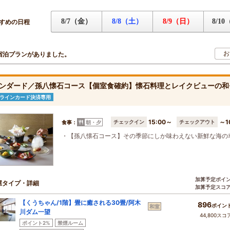
8/7（金）
8/8（土）
8/9（日）
8/1
すめの日程
お
宿泊プランがありました。
ンダード／孫八懐石コース【個室食確約】懐石料理とレイクビューの和
ラインカード決済専用
15:00～
～1
チェックイン
チェックアウト
食事：
朝・夕
・【孫八懐石コース】その季節にしか味わえない新鮮な海の
加算予定ポイ
屋タイプ・詳細
加算予定スコ
【くうちゃん/1階】畳に癒される30畳/阿木
896
ポイン
和室
川ダム一望
44,800スコ
ポイント2%
禁煙ルーム