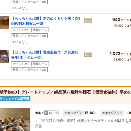
部屋でインターネットOK
※バスなし
【もっちゃん/2階】木のぬくもりを感じる3
940
ポイン
和室
0畳/阿木川ダム一望
47,000スコ
ポイント2%
禁煙ルーム
部屋でインターネットOK
※バスなし
【はっちゃん/2階】客室風呂付 角部屋18
1,072
ポイン
和室
畳/阿木川ダム一望♪
53,600スコ
ポイント2%
禁煙ルーム
部屋でインターネットOK
期予約60】グレードアップ／絶品孫八飛騨牛懐石【個室食確約】早め
ラインカード決済専用
15:00～
～1
チェックイン
チェックアウト
食事：
朝・夕
・【絶品孫八飛騨牛懐石】厳選されたA５ランクの飛騨牛を
用意