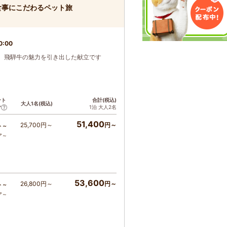
食事にこだわるペット旅
0:00
、飛騨牛の魅力を引き出した献立です
ント
合計(税込)
大人1名(税込)
1泊 大人2名
ア
51,400
25,700円～
円～
ト～
ア～
53,600
26,800円～
円～
ト～
ア～