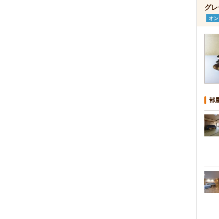
グレ
オン
部