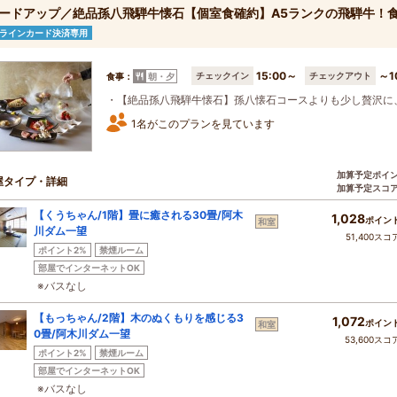
ードアップ／絶品孫八飛騨牛懐石【個室食確約】A5ランクの飛騨牛！
ラインカード決済専用
15:00～
～1
チェックイン
チェックアウト
食事：
朝・夕
・【絶品孫八飛騨牛懐石】孫八懐石コースよりも少し贅沢に
1名がこのプランを見ています
加算予定ポイ
屋タイプ・詳細
加算予定スコ
【くうちゃん/1階】畳に癒される30畳/阿木
1,028
ポイン
和室
川ダム一望
51,400スコ
ポイント2%
禁煙ルーム
部屋でインターネットOK
※バスなし
【もっちゃん/2階】木のぬくもりを感じる3
1,072
ポイン
和室
0畳/阿木川ダム一望
53,600スコ
ポイント2%
禁煙ルーム
部屋でインターネットOK
※バスなし