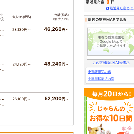
0
最近見た宿とは
ント
合計(税込)
大人1名(税込)
1泊 大人2名
ア
46,260
23,130円～
円～
ト～
ア～
この宿周辺のMAPを表示
48,240
24,120円～
円～
ト～
ア～
恵那駅周辺の宿
中津川駅周辺の宿
52,200
26,100円～
円～
ト～
ア～