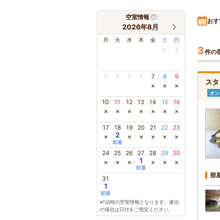
空室情報
おす
2026年8月
月
火
水
木
金
土
日
3
1
2
件の
3
4
5
6
7
8
9
スタ
×
×
×
オン
10
11
12
13
14
15
16
×
×
×
×
×
×
×
17
18
19
20
21
22
23
2
×
×
×
×
×
×
部屋
24
25
26
27
28
29
30
1
×
×
×
×
×
×
部屋
部
31
1
部屋
※1泊時の空室情報となります。連泊
の場合は日付をご指定ください。