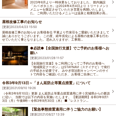
2023年6月より一時休業をしておりました、 館内施設
「スパ ボタニカ」は2024年4月4日より トリートメント
メニューを限定させていただき営業を再開いたしまし
た。 ご利用いただけるメニューは温泉と相乗効果が高...
屋根改修工事のお知らせ
[更新]
2023/04/23 15:50
屋根改修工事のお知らせ お客様各位 平素より竹泉荘をご愛顧いただきまして
誠にありがとうございます。 この度、経年劣化による屋根の改修工事を行わ
せていただく事となりました。 恐れ入りますが、工事期...
●必読●【全国旅行支援】でご予約のお客様へお
願い
[更新]
2023/01/28 11:57
【全国旅行支援】をご利用になってご予約のお客様へ
「地域限定クーポン」はSTAYNAVI（ステイナビ）で発行
の手続きが必要です。 みやぎ宿泊割キャンペーンのサイ
トで内容をご確認いただき、 お客様ご自身にて...
令和3年9月13日～「まん延防止等重点措置」について
[更新]
2021/09/10 19:26
（令和3年9月10日）更新 まん延防止等重点措置適用に伴う宮城県からの要請
に従い、 当館では以下の内容を実施いたします。 【要請期間】令和3年9月1
3日（月）午後8時～令和3年9月30日（木） ■「レストラン...
【緊急事態措置適用に伴うご協力のお願い】
[更新]
2021/08/27 13:39