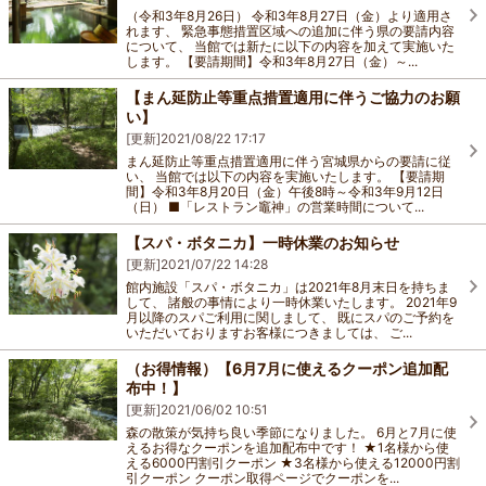
（令和3年8月26日） 令和3年8月27日（金）より適用さ
れます、 緊急事態措置区域への追加に伴う県の要請内容
について、 当館では新たに以下の内容を加えて実施いた
します。 【要請期間】令和3年8月27日（金）～...
【まん延防止等重点措置適用に伴うご協力のお願
い】
[更新]
2021/08/22 17:17
まん延防止等重点措置適用に伴う宮城県からの要請に従
い、 当館では以下の内容を実施いたします。 【要請期
間】令和3年8月20日（金）午後8時～令和3年9月12日
（日） ■「レストラン竈神」の営業時間について...
【スパ・ボタニカ】一時休業のお知らせ
[更新]
2021/07/22 14:28
館内施設「スパ・ボタニカ」は2021年8月末日を持ちま
して、 諸般の事情により一時休業いたします。 2021年9
月以降のスパご利用に関しまして、 既にスパのご予約を
いただいておりますお客様につきましては、 ご...
（お得情報）【6月7月に使えるクーポン追加配
布中！】
[更新]
2021/06/02 10:51
森の散策が気持ち良い季節になりました。 6月と7月に使
えるお得なクーポンを追加配布中です！ ★1名様から使
える6000円割引クーポン ★3名様から使える12000円割
引クーポン クーポン取得ページでクーポンを...