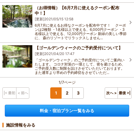
（お得情報）【6月7月に使えるクーポン配布
中！】
[更新]
2021/05/15 12:58
6月7月に使えるお得なクーポンを配布中です！ クーポ
ンは2種類 ・1名様以上で使える、6,000円クーポン ・3
名様以上で使える、12,000円クーポン 新緑の美しい季節
に、 森のリゾートでリラックスしません...
【ゴールデンウィークのご予約受付について】
[更新]
2021/04/20 17:47
「ゴールデンウィーク」のご予約受付についてご案内い
たします。 コロナ対策の一環として、密を避けるため、
ご予約受入数に制限を設けさせていただいております。
また通常より早めの予約締切をさせていただ...
1/7ページ
1
2
3
|< 最初
< 前へ
次へ >
最後 >|
料金・宿泊プラン一覧をみる
施設情報をみる