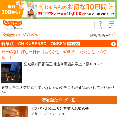
じゃらん
お得な特典をみる
竹泉荘 CHIKUSENSO ONSEN
蔵王の森に佇む一軒宿【もうひとつの世界、ただひとつの余
韻。】
宮城県刈田郡蔵王町遠刈田温泉字上ノ原８８－１１
有効クチコミ数に達していないためクチコミ評価は表示しておりませ
ん。
宿泊施設ブログ一覧
【スパ・ボタニカ】営業のお知らせ
[更新]
2024/04/27 12:59