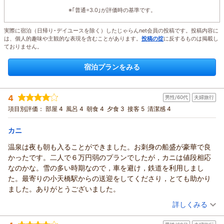
※｢普通=3.0｣が評価時の基準です。
実際に宿泊（日帰り･デイユースを除く）したじゃらんnet会員の投稿です。投稿内容に
は、個人的趣味や主観的な表現を含むことがあります。
投稿の掟
に反するものは掲載し
ておりません。
宿泊プランをみる
4
男性/60代
夫婦旅行
項目別評価：
部屋 4
風呂 4
朝食 4
夕食 3
接客 5
清潔感 4
カニ
温泉は夜も朝も入ることができました。お刺身の船盛が豪華で良
かったです。二人で６万円弱のプランでしたが，カニは値段相応
なのかな。雪の多い時期なので，車を避け，鉄道を利用しまし
た。最寄りの小天橋駅からの送迎をしてくださり，とても助かり
ました。ありがとうございました。
（投稿日：2026/02/10）
詳しくみる
宿泊時期：
2026年02月宿泊 (夫婦旅行)