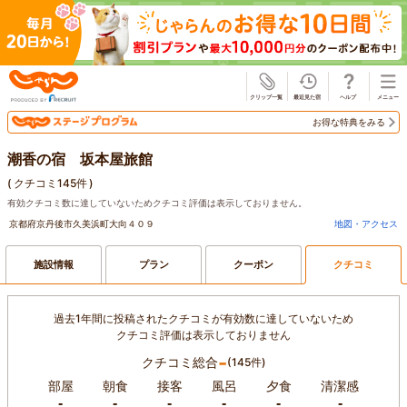
じゃらん
お得な特典をみる
潮香の宿 坂本屋旅館
(
クチコミ145件
)
有効クチコミ数に達していないためクチコミ評価は表示しておりません。
京都府京丹後市久美浜町大向４０９
地図・アクセス
施設情報
プラン
クーポン
クチコミ
過去1年間に投稿されたクチコミが有効数に達していないため
クチコミ評価は表示しておりません
-
クチコミ総合
(145件)
部屋
朝食
接客
風呂
夕食
清潔感
-
-
-
-
-
-