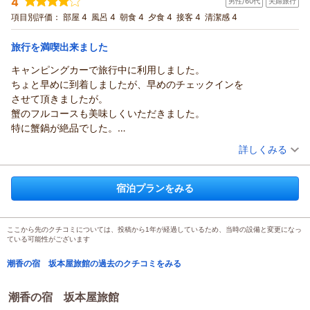
4
男性/60代
夫婦旅行
投稿者：
akikiさん (男性/60代)
宿泊プラン：
特選かにフルコース＋舟盛・あわび付
項目別評価：
部屋 4
風呂 4
朝食 4
夕食 4
接客 4
清潔感 4
和室
朝・夕
朝/個室利用
夕/個室利用
旅行を満喫出来ました
宿泊価格帯：
29,001～30,000円(大人一人あたり/税込)
キャンピングカーで旅行中に利用しました。
潮香の宿 坂本屋旅館からの返信
ちょと早めに到着しましたが、早めのチェックインを
当館に御利用頂きありがとうございました。
させて頂きましたが。
船盛やサービスの評価ありがとうございます。
蟹のフルコースも美味しくいただきました。
かにのお値段は毎年の変動があり、成るべくお客様にリーズナ
特に蟹鍋が絶品でした。
ブルに提供出来る様、
帰りには、キャンピングカーに水を補給させもらい
（投稿日：2026/01/08）
詳しくみる
価格やサービスを引き続き考えて参ります。
有難う御座います
また是非機会があるのでしたら当館をご利用下さいませ。
宿泊時期：
2025年12月宿泊 (夫婦旅行)
投稿者：
宜しくお願い致します。
ひまわりさん
(男性/60代)
宿泊プランをみる
宿泊プラン：
特選ずわいがにフルコース
和室
朝・夕
朝/個室利用
（返信日：2026/02/13）
夕/個室利用
宿泊価格帯：
25,001～26,000円(大人一人あたり/税込)
ここから先のクチコミについては、投稿から1年が経過しているため、当時の設備と変更になっ
ている可能性がございます
潮香の宿 坂本屋旅館からの返信
潮香の宿 坂本屋旅館の過去のクチコミをみる
この度は当館をご利用頂きありがとうございました。
遠路遥々当館にお越し頂き、かに料理等満足頂けたお声が聞け
潮香の宿 坂本屋旅館
まして、