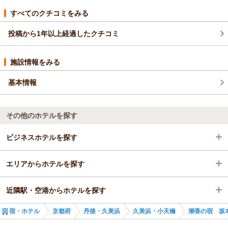
スタッフ共々嬉しく思います。
また機会がありましたら当館をご利用頂けると幸いです。
すべてのクチコミをみる
宜しくお願い致します。
投稿から1年以上経過したクチコミ
（返信日：2026/01/09）
施設情報をみる
基本情報
その他のホテルを探す
ビジネスホテルを探す
エリアからホテルを探す
京都府
近隣駅・空港からホテルを探す
丹後・久美浜
京都府
宿・ホテル
京都府
丹後・久美浜
久美浜・小天橋
潮香の宿 坂
久美浜・小天橋
丹後・久美浜
小天橋駅