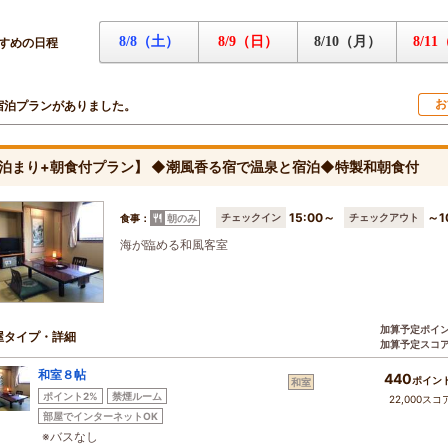
8/8（土）
8/9（日）
8/10（月）
8/1
すめの日程
お
宿泊プランがありました。
泊まり+朝食付プラン】 ◆潮風香る宿で温泉と宿泊◆特製和朝食付
15:00～
～1
チェックイン
チェックアウト
食事：
朝のみ
海が臨める和風客室
加算予定ポイ
屋タイプ・詳細
加算予定スコ
和室８帖
440
ポイン
和室
ポイント2%
禁煙ルーム
22,000スコ
部屋でインターネットOK
※バスなし