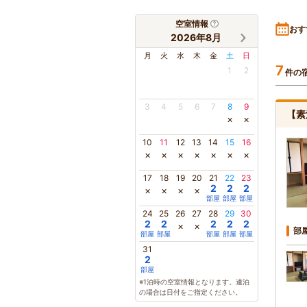
空室情報
おす
2026年8月
月
火
水
木
金
土
日
7
1
2
件の
3
4
5
6
7
8
9
【素
×
×
10
11
12
13
14
15
16
×
×
×
×
×
×
×
17
18
19
20
21
22
23
2
2
2
×
×
×
×
部屋
部屋
部屋
24
25
26
27
28
29
30
2
2
2
2
2
×
×
部
部屋
部屋
部屋
部屋
部屋
31
2
部屋
※1泊時の空室情報となります。連泊
の場合は日付をご指定ください。