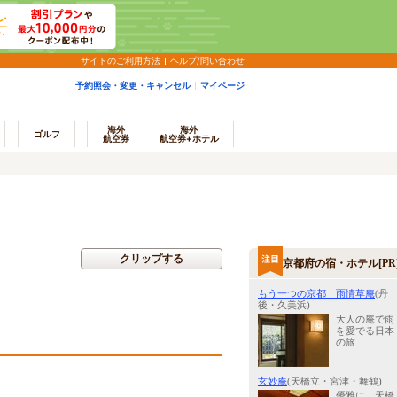
サイトのご利用方法
ヘルプ/問い合わせ
予約照会・変更・キャンセル
マイページ
海外
海外
ゴルフ
航空券
航空券+ホテル
クリップする
京都府の宿・ホテル[PR
もう一つの京都 雨情草庵
(丹
後・久美浜)
大人の庵で雨
を愛でる日本
の旅
玄妙庵
(天橋立・宮津・舞鶴)
優雅に、天橋