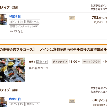
加算予定ポイ
屋タイプ・詳細
加算予定スコ
和室８帖
702
ポイン
和室
ポイント2%
禁煙ルーム
35,100スコ
部屋でインターネットOK
※バスなし
の潮香会席フルコース】 メインは京都産黒毛和牛◆自慢の展望風呂◆
15:00～
～1
チェックイン
チェックアウト
食事：
朝・夕
夏の会席コース
加算予定ポイ
屋タイプ・詳細
加算予定スコ
和室８帖
818
ポイン
和室
ポイント2%
禁煙ルーム
40,940スコ