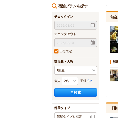
宿泊プランを探す
チェックイン
旬会
チェックアウト
日付未定
部屋数・人数
部
大人
子供
0名
再検索
部屋タイプ
【期
部屋タイプを指定