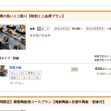
席の良いトコ取り【特別ミニ会席プラン】
15:00～
～1
チェックイン
チェックアウト
食事：
朝・夕
坂本屋の旬会席
加算予定ポイ
屋タイプ・詳細
加算予定スコ
和室８帖
630
ポイン
和室
ポイント2%
禁煙ルーム
31,500スコ
部屋でインターネットOK
※バスなし
間限定】潮香陶板焼コースプラン【海鮮陶板×京都牛陶板・朝食付】