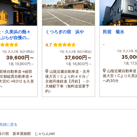
後・久美浜の熱々
くつろぎの宿 浜や
民宿 菊水
天ぷらが自慢の
民宿かず子
-
4.7
1泊 大人2名 
1泊 大人2名 合計(税込)
1泊 大人2名 合計(税込)
35,0
39,600円～
37,600円～
1名 17
1名 19,800円～
1名 18,800円～
山陰近畿自動車道
若狭自動車道→綾部
山陰近畿自動車道・京丹
後大宮ＩCより久美
→京都縦貫自動車道→
後大宮ＩＣより約４０分／
へ約30分
宮IC→R312 を久美
京都丹後鉄道【丹鉄】・小
へ
天橋駅下車（無料送迎要予
約）
先頭に戻る
潮香の宿 坂本屋旅館 じゃらんnet