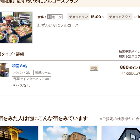
間限定】紅ずわいがにフルコースプラン
15:00～
～1
チェックイン
チェックアウト
食事：
朝・夕
紅ずわいがにフルコース
加算予定ポイ
屋タイプ・詳細
加算予定スコ
和室８帖
880
ポイン
和室
ポイント2%
禁煙ルーム
44,000スコ
部屋でインターネットOK
※バスなし
宿をみた人は他にこんな宿をみています
※ご指定の検索条件に