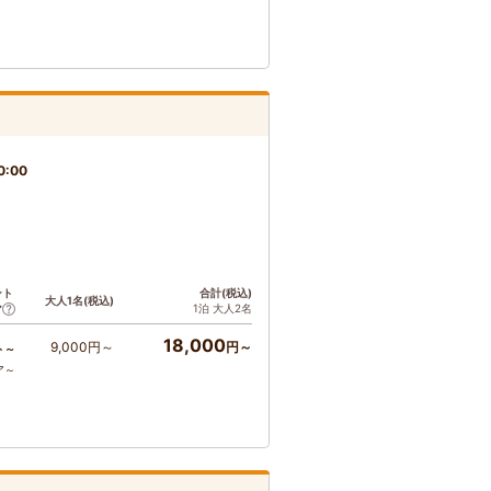
0:00
ント
合計(税込)
大人1名(税込)
1泊 大人2名
ア
18,000
9,000円～
円～
ト～
ア～