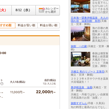
立を見下ろし
ながらゆった
カレンダー
りとできる当
1（火）
8/12（水）
から選択
館だけの贅沢
日本海一望奥伊根温泉 大人の
隠れ宿 油屋別館 和亭
(天橋
立・宮津・舞鶴)
すすめ順
料金が安い順
料金が高い順
海の京都の奥
座敷☆大人の
隠れ家☆全室
源泉かけ流し
露天風呂付☆
旅館 一の家
(天橋立・宮津・
鶴)
0:00
春旅は個室食
事処と絶景露
天風呂でゆっ
たりと「天橋
立旅」満喫♪
天橋立 和のリゾート 文珠荘
(天
橋立・宮津・舞鶴)
２０２３年４月サウナ付き温泉
ント
合計(税込)
大人1名(税込)
大浴場誕生！！
1泊 大人2名
ア
奥伊根温泉 油屋
(天橋立・宮
津・舞鶴)
22,000
11,000円～
円～
ト～
天橋立・丹後では珍しい自家堀
ア～
天然温泉のお宿「油屋」♪
旅館すずらん
(丹後・久美浜)
旬の料理と最高のおもてなし、