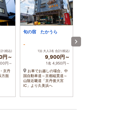
旬の宿 たかうら
まつかぜ
-
4.6
合計(税込)
1泊 大人2名 合計(税込)
1泊 大人2名 合計(税込)
00円～
9,900円～
41,800円～
,500円～
1名 4,950円～
1名 20,900円～
・京丹
お車でお越しの場合、中
京都丹後鉄道【丹鉄】小
浜方面
国自動車道～京都縦貫道～
天橋駅より車３分（無料送
山陰近畿道「京丹後大宮
迎要予約）／山陰近畿道・
IC」より久美浜へ
京丹後大宮ICより約４０分