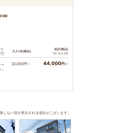
0:00
ント
合計(税込)
大人1名(税込)
1泊 大人2名
ア
44,000
22,000円～
円～
ト～
ア～
合致しない宿が表示される場合がございます。