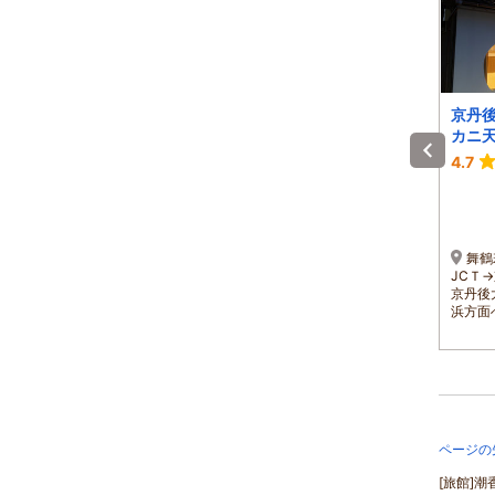
旬の宿 たかうら
まつかぜ
京丹
カニ
宿 
-
4.6
4.7
1泊 大人2名 合計(税込)
1泊 大人2名 合計(税込)
9,900円～
41,800円～
1名 4,950円～
1名 20,900円～
お車でお越しの場合、中
京都丹後鉄道【丹鉄】小
舞鶴
国自動車道～京都縦貫道～
天橋駅より車３分（無料送
JCＴ
山陰近畿道「京丹後大宮
迎要予約）／山陰近畿道・
京丹後大
IC」より久美浜へ
京丹後大宮ICより約４０分
浜方面
ページの
[旅館]