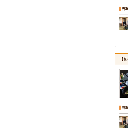
部
【旬
部