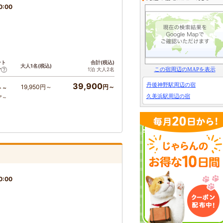
0:00
ント
合計(税込)
大人1名(税込)
この宿周辺のMAPを表示
1泊 大人2名
ア
39,900
丹後神野駅周辺の宿
19,950円～
円～
ト～
久美浜駅周辺の宿
ア～
0:00