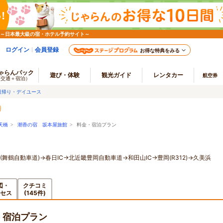
 ～日本最大級の宿・ホテル予約サイト～
ログイン
会員登録
お得な特典をみる
ゃらんパック
遊び・体験
観光ガイド
レンタカー
航空券
（交通＋宿泊）
日帰り・デイユース
天橋
>
潮香の宿 坂本屋旅館
> 料金・宿泊プラン
(舞鶴自動車道)→春日IC→北近畿豊岡自動車道→和田山IC→豊岡(R312)→久美浜
図・
クチコミ
セス
(145件)
・宿泊プラン