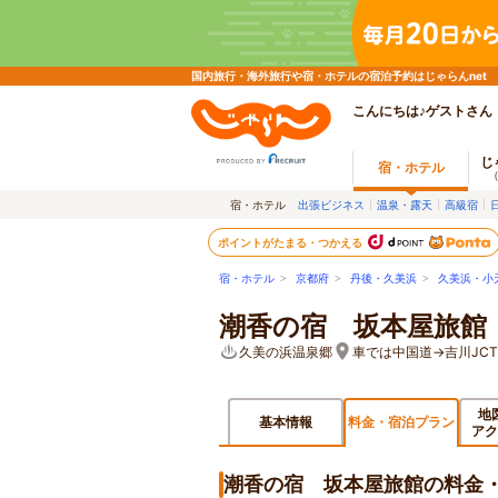
国内旅行・海外旅行や宿・ホテルの宿泊予約はじゃらんnet
こんにちは♪ゲストさん
じ
宿・ホテル
宿・ホテル
出張ビジネス
温泉・露天
高級宿
ポイントがたまる・つかえる
宿・ホテル
>
京都府
>
丹後・久美浜
>
久美浜・小
潮香の宿 坂本屋旅館
久美の浜温泉郷
車では中国道→吉川JCT
地
基本情報
料金・宿泊プラン
アク
潮香の宿 坂本屋旅館の料金