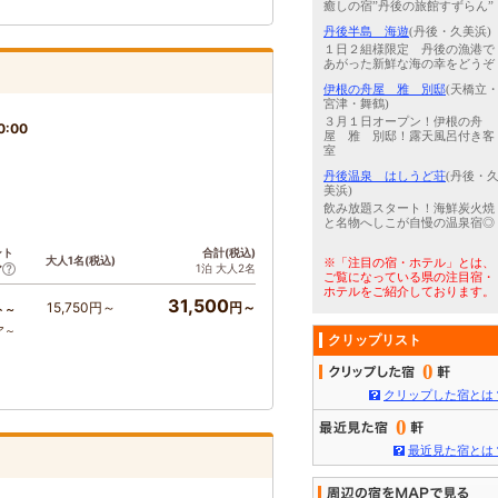
癒しの宿”丹後の旅館すずらん”
丹後半島 海遊
(丹後・久美浜)
１日２組様限定 丹後の漁港で
あがった新鮮な海の幸をどうぞ
伊根の舟屋 雅 別邸
(天橋立
宮津・舞鶴)
３月１日オープン！伊根の舟
0:00
屋 雅 別邸！露天風呂付き客
室
丹後温泉 はしうど荘
(丹後・
美浜)
飲み放題スタート！海鮮炭火焼
と名物へしこが自慢の温泉宿◎
ント
合計(税込)
大人1名(税込)
※「注目の宿・ホテル」とは、
1泊 大人2名
ア
ご覧になっている県の注目宿・
ホテルをご紹介しております。
31,500
15,750円～
円～
ト～
ア～
クリップリスト
0
クリップした宿とは
0
最近見た宿とは