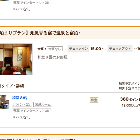
部屋でインターネットOK
※バスなし
泊まりプラン】潮風香る宿で温泉と宿泊♪
15:00～
～1
チェックイン
チェックアウト
食事：
食事なし
和室８畳のお部屋
加算予定ポイ
屋タイプ・詳細
加算予定スコ
和室８帖
360
ポイン
和室
ポイント2%
禁煙ルーム
18,000スコ
部屋でインターネットOK
※バスなし