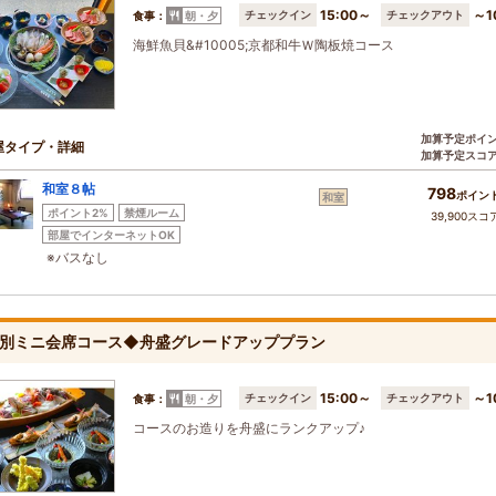
15:00～
～1
チェックイン
チェックアウト
食事：
朝・夕
海鮮魚貝&#10005;京都和牛Ｗ陶板焼コース
加算予定ポイ
屋タイプ・詳細
加算予定スコ
和室８帖
798
ポイン
和室
ポイント2%
禁煙ルーム
39,900スコ
部屋でインターネットOK
※バスなし
別ミニ会席コース◆舟盛グレードアッププラン
15:00～
～1
チェックイン
チェックアウト
食事：
朝・夕
コースのお造りを舟盛にランクアップ♪