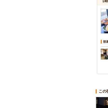
【期
部
この