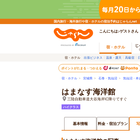
国内旅行・海外旅行や宿・ホテルの宿泊予約はじゃらんnet
こんにちは♪ゲストさん
じ
宿・ホテル
宿・ホテル
出張ビジネス
温泉・露天
高級宿
ポイントがたまる・つかえる
宿・ホテル
>
宮城県
>
石巻・気仙沼
>
気仙沼・本
はまなす海洋館
三陸自動車道大谷海岸IC降りてすぐ
ハイクラス
基本情報
料金・宿泊プラン
写