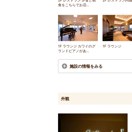
2F レストラン 夕食と朝
2F レストラン内
食をこちらでお召...
1F ラウンジ カワイのグ
1F ラウンジ
ランドピアノがあ...
施設の情報をみる
外観