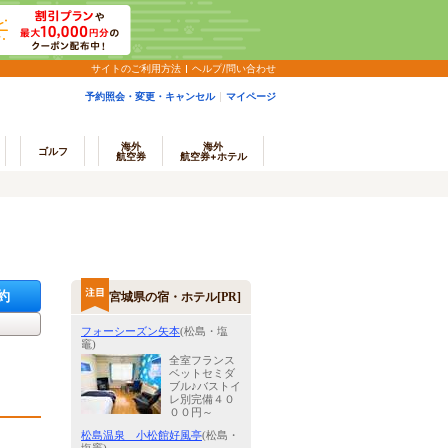
サイトのご利用方法
ヘルプ/問い合わせ
予約照会・変更・キャンセル
マイページ
海外
海外
ゴルフ
航空券
航空券+ホテル
約
宮城県の宿・ホテル[PR]
フォーシーズン矢本
(松島・塩
竈)
全室フランス
ベットセミダ
ブル♪バストイ
レ別完備４０
００円～
松島温泉 小松館好風亭
(松島・