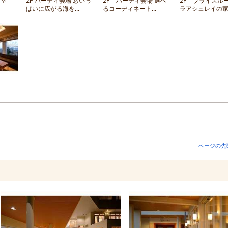
個室
2F パーティ会場 窓いっ
2F パーティ会場 選べ
2F ブライズル
ぱいに広がる海を...
るコーディネート...
ラアシュレイの家.
ページの先