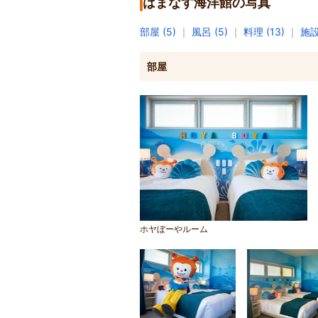
はまなす海洋館の写真
部屋 (5)
｜
風呂 (5)
｜
料理 (13)
｜
施設 
部屋
ホヤぼーやルーム