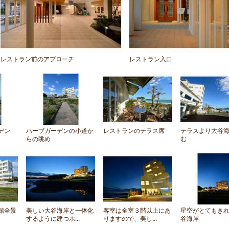
レストラン前のアプローチ
レストラン入口
デン
ハーブガーデンの小道か
レストランのテラス席
テラスより大谷
らの眺め
む
館全景
美しい大谷海岸と一体化
客室は全室３階以上にあ
星空がとてもき
するように建つホ...
りますので、美し...
谷海岸