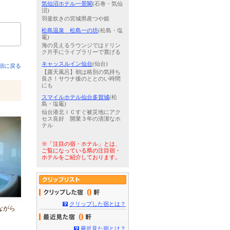
気仙沼ホテル一景閣
(石巻・気仙
沼)
羽釜炊きの宮城県産つや姫
松島温泉 松島一の坊
(松島・塩
竈)
海の見えるラウンジではドリン
ク片手にライブラリーで寛げる
キャッスルイン仙台
(仙台)
頭に戻る
【露天風呂】朝は格別の気持ち
良さ！サウナ後のととのい時間
にも
スマイルホテル仙台多賀城
(松
島・塩竈)
仙台港北ＩＣすぐ被災地にアク
セス良好 開業３年の清潔なホ
テル
※「注目の宿・ホテル」とは、
ご覧になっている県の注目宿・
ホテルをご紹介しております。
0
クリップした宿とは？
ながら
0
最近見た宿とは？