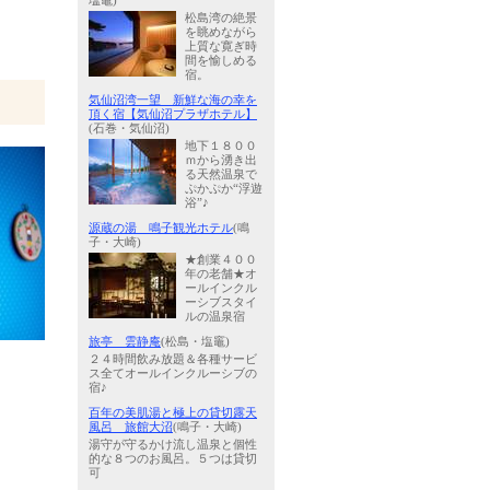
塩竈)
松島湾の絶景
を眺めながら
上質な寛ぎ時
間を愉しめる
宿。
気仙沼湾一望 新鮮な海の幸を
頂く宿【気仙沼プラザホテル】
(石巻・気仙沼)
地下１８００
ｍから湧き出
る天然温泉で
ぷかぷか“浮遊
浴”♪
源蔵の湯 鳴子観光ホテル
(鳴
子・大崎)
★創業４００
年の老舗★オ
ールインクル
ーシブスタイ
ルの温泉宿
旅亭 雲静庵
(松島・塩竈)
２４時間飲み放題＆各種サービ
ス全てオールインクルーシブの
宿♪
百年の美肌湯と極上の貸切露天
風呂 旅館大沼
(鳴子・大崎)
湯守が守るかけ流し温泉と個性
的な８つのお風呂。５つは貸切
可