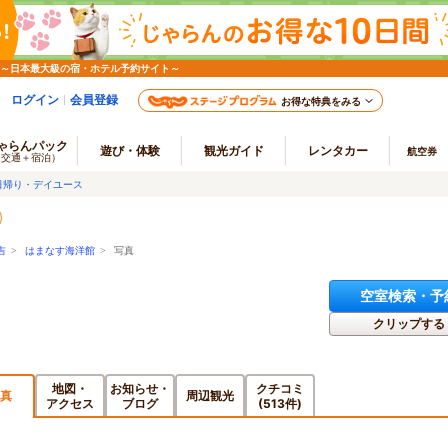
 ～日本最大級の宿・ホテル予約サイト～
ログイン
会員登録
お得な特典をみる
ゃらんパック
遊び・体験
観光ガイド
レンタカー
航空券
（交通＋宿泊）
日帰り・デイユース
吉
>
はまなす海洋館
> 写真
空室検索・予
クリップする
地図・
お知らせ・
クチコミ
真
周辺観光
アクセス
ブログ
(513件)