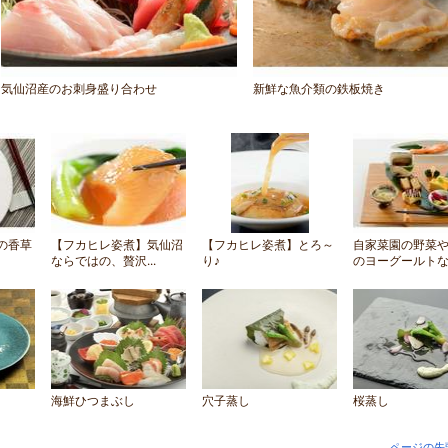
気仙沼産のお刺身盛り合わせ
新鮮な魚介類の鉄板焼き
の香草
【フカヒレ姿煮】気仙沼
【フカヒレ姿煮】とろ～
自家菜園の野菜
ならではの、贅沢...
り♪
のヨーグールトな.
海鮮ひつまぶし
穴子蒸し
桜蒸し
ページの先