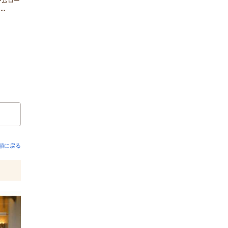
ームロー
..
頭に戻る