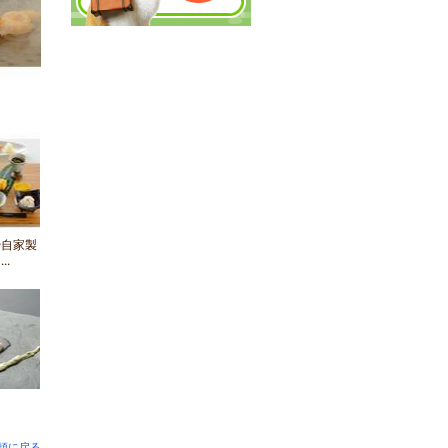
や自家製
..
頭に戻る