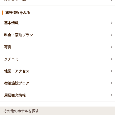
イベント・フェア (7)
施設情報をみる
基本情報
新プラン (52)
料金・宿泊プラン
新メニュー・新製品 (77)
写真
新オープン・リニューアル (5)
クチコミ
変更・改善 (12)
地図・アクセス
館内メンテナンス (9)
宿泊施設ブログ
その他 (35)
周辺観光情報
じゃらん限定 (1)
お得情報 (57)
その他のホテルを探す