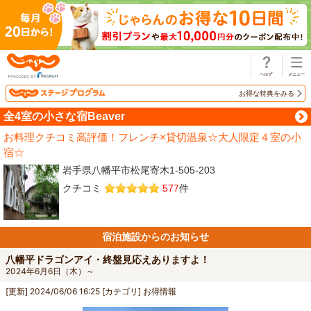
じゃらん
お得な特典をみる
全4室の小さな宿Beaver
お料理クチコミ高評価！フレンチ×貸切温泉☆大人限定４室の小
宿☆
岩手県八幡平市松尾寄木1‐505‐203
クチコミ
577
件
宿泊施設からのお知らせ
八幡平ドラゴンアイ・終盤見応えありますよ！
2024年6月6日（木）～
[更新]
2024/06/06 16:25
[カテゴリ]
お得情報