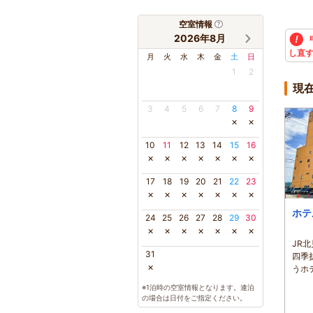
空室情報
2026年8月
し直
月
火
水
木
金
土
日
1
2
現
3
4
5
6
7
8
9
×
×
10
11
12
13
14
15
16
×
×
×
×
×
×
×
17
18
19
20
21
22
23
×
×
×
×
×
×
×
ホテ
24
25
26
27
28
29
30
×
×
×
×
×
×
×
JR
31
四季
×
うホ
※1泊時の空室情報となります。連泊
の場合は日付をご指定ください。