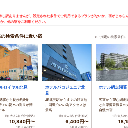
申し訳ありませんが、設定された条件でご利用できるプランがないか、宿がじゃらん
すか、他の宿をご利用ください。
在の検索条件に近い宿
※ご指定の検索条件
ルロイヤル北見
ホテルパコジュニア北
ホテル網走湖荘
見
北見駅から徒歩約5分
JR北見駅からすぐの好立地
客室から望む網走
折々の花々の香りが漂
。国道沿いの為アクセスは
と自家源泉温泉の
テル
最高
自慢の宿
1泊 大人2名
合計(税込)
1泊 大人2名
合計(税込)
1泊 大人2名
10,840円〜
6,400円〜
18,
1名 5,420円〜
1名 3,200円〜
1名