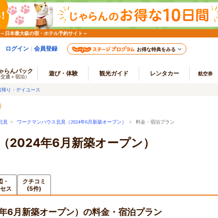
 ～日本最大級の宿・ホテル予約サイト～
ログイン
会員登録
お得な特典をみる
ゃらんパック
遊び・体験
観光ガイド
レンタカー
航空券
（交通＋宿泊）
日帰り・デイユース
北見
>
ワークマンハウス北見（2024年6月新築オープン）
> 料金・宿泊プラン
2024年6月新築オープン）
図・
クチコミ
セス
(5件)
4年6月新築オープン）の料金・宿泊プラン