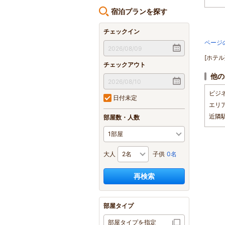
宿泊プランを探す
チェックイン
ページ
[ホテ
チェックアウト
他の
ビジ
日付未定
エリ
近隣
部屋数・人数
大人
子供
0名
再検索
部屋タイプ
部屋タイプを指定