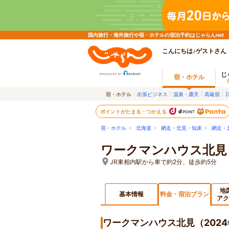
国内旅行・海外旅行や宿・ホテルの宿泊予約はじゃらんnet
こんにちは♪ゲストさん
じ
宿・ホテル
宿・ホテル
出張ビジネス
温泉・露天
高級宿
ポイントがたまる・つかえる
宿・ホテル
>
北海道
>
網走・北見・知床
>
網走・
ワークマンハウス北見（
JR東相内駅から車で約2分、徒歩約5分
地
基本情報
料金・宿泊プラン
アク
ワークマンハウス北見（202