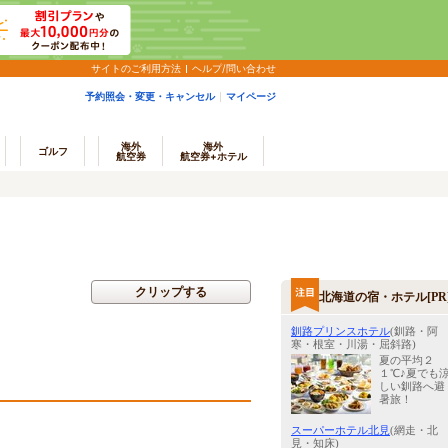
サイトのご利用方法
ヘルプ/問い合わせ
予約照会・変更・キャンセル
マイページ
海外
海外
ゴルフ
航空券
航空券+ホテル
クリップする
北海道の宿・ホテル[PR
釧路プリンスホテル
(釧路・阿
寒・根室・川湯・屈斜路)
夏の平均２
１℃♪夏でも
しい釧路へ避
暑旅！
スーパーホテル北見
(網走・北
見・知床)