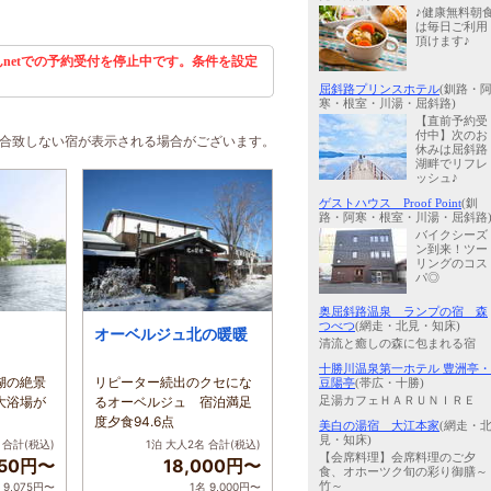
♪健康無料朝
は毎日ご利用
頂けます♪
netでの予約受付を停止中です。条件を設定
屈斜路プリンスホテル
(釧路・
寒・根室・川湯・屈斜路)
【直前予約受
付中】次のお
に合致しない宿が表示される場合がございます。
休みは屈斜路
湖畔でリフレ
ッシュ♪
ゲストハウス Proof Point
(釧
路・阿寒・根室・川湯・屈斜路
バイクシーズ
ン到来！ツー
リングのコス
パ◎
奥屈斜路温泉 ランプの宿 森
つべつ
(網走・北見・知床)
オーベルジュ北の暖暖
清流と癒しの森に包まれる宿
十勝川温泉第一ホテル 豊洲亭・
湖の絶景
リピーター続出のクセにな
豆陽亭
(帯広・十勝)
大浴場が
るオーベルジュ 宿泊満足
足湯カフェＨＡＲＵＮＩＲＥ
度夕食94.6点
美白の湯宿 大江本家
(網走・
見・知床)
合計(税込)
1泊 大人2名
合計(税込)
【会席料理】会席料理のご夕
150円〜
18,000円〜
食、オホーツク旬の彩り御膳～
竹～
 9,075円〜
1名 9,000円〜