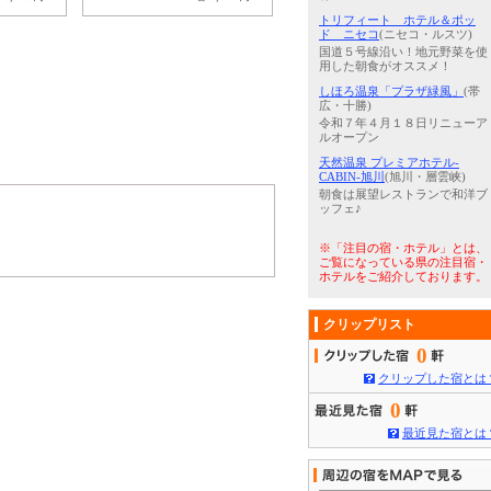
トリフィート ホテル＆ポッ
ド ニセコ
(ニセコ・ルスツ)
国道５号線沿い！地元野菜を使
用した朝食がオススメ！
しほろ温泉「プラザ緑風」
(帯
広・十勝)
令和７年４月１８日リニューア
ルオープン
天然温泉 プレミアホテル-
CABIN-旭川
(旭川・層雲峡)
朝食は展望レストランで和洋ブ
ッフェ♪
※「注目の宿・ホテル」とは、
ご覧になっている県の注目宿・
ホテルをご紹介しております。
クリップリスト
0
クリップした宿とは
0
最近見た宿とは