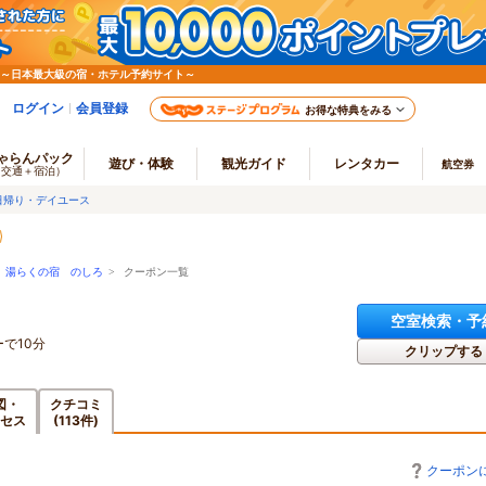
 ～日本最大級の宿・ホテル予約サイト～
ログイン
会員登録
お得な特典をみる
ゃらんパック
遊び・体験
観光ガイド
レンタカー
航空券
（交通＋宿泊）
日帰り・デイユース
>
湯らくの宿 のしろ
> クーポン一覧
空室検索・予
で10分
クリップする
図・
クチコミ
セス
(113件)
クーポン