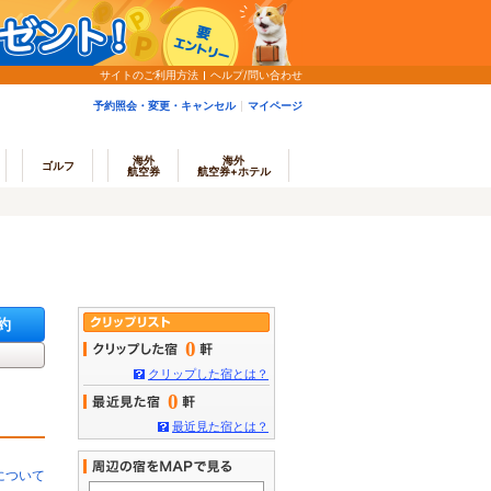
サイトのご利用方法
ヘルプ/問い合わせ
予約照会・変更・キャンセル
マイページ
海外
海外
ゴルフ
航空券
航空券+ホテル
約
0
クリップした宿とは？
0
最近見た宿とは？
について