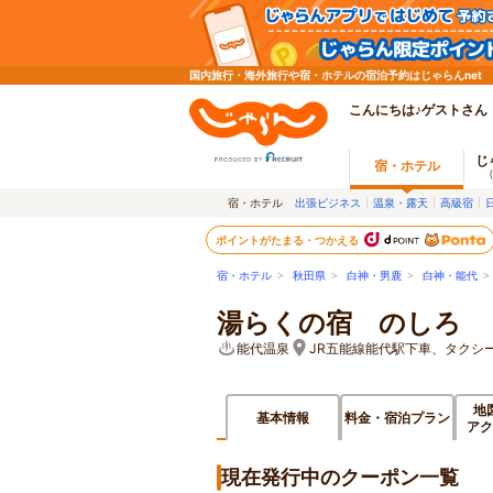
国内旅行・海外旅行や宿・ホテルの宿泊予約はじゃらんnet
こんにちは♪ゲストさん
じ
宿・ホテル
宿・ホテル
出張ビジネス
温泉・露天
高級宿
ポイントがたまる・つかえる
宿・ホテル
>
秋田県
>
白神・男鹿
>
白神・能代
湯らくの宿 のしろ
能代温泉
JR五能線能代駅下車、タクシー
地
基本情報
料金・宿泊プラン
アク
現在発行中のクーポン一覧