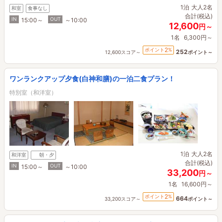
1泊
大人2名
和室
食事なし
合計(税込)
IN
OUT
15:00～
～10:00
12,600
円～
1名
6,300円～
2
ポイント
%
252
12,600スコア～
ポイント～
ワンランクアップ夕食(白神和膳)の一泊二食プラン！
特別室（和洋室）
1泊
大人2名
和洋室
朝・夕
合計(税込)
IN
OUT
15:00～
～10:00
33,200
円～
1名
16,600円～
2
ポイント
%
664
33,200スコア～
ポイント～