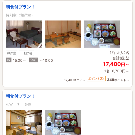
朝食付プラン！
特別室（和洋室）
1泊
大人2名
和洋室
朝のみ
合計(税込)
IN
OUT
15:00～
～10:00
17,400
円～
1名
8,700円～
2
ポイント
%
348
17,400スコア～
ポイント～
朝食付プラン！
和室 ７．５畳