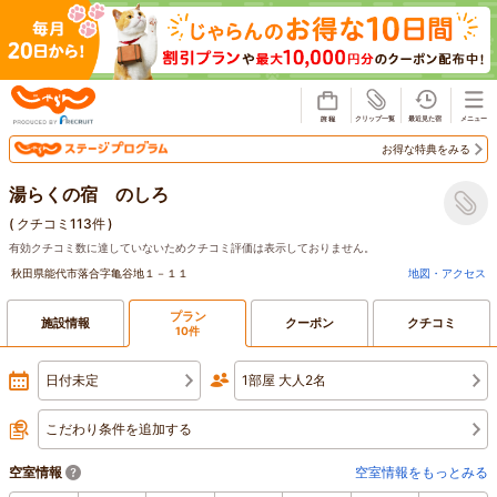
じゃらん
お得な特典をみる
湯らくの宿 のしろ
(
クチコミ113件
)
有効クチコミ数に達していないためクチコミ評価は表示しておりません。
秋田県能代市落合字亀谷地１－１１
地図・アクセス
プラン
施設情報
クーポン
クチコミ
10件
日付未定
1部屋 大人2名
こだわり条件を追加する
空室情報
空室情報をもっとみる