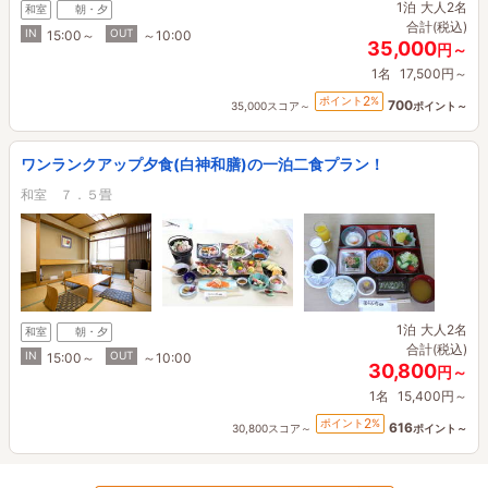
1泊
大人2名
和室
朝・夕
合計(税込)
IN
OUT
15:00～
～10:00
35,000
円～
1名
17,500円～
2
ポイント
%
700
35,000スコア～
ポイント～
ワンランクアップ夕食(白神和膳)の一泊二食プラン！
和室 ７．５畳
1泊
大人2名
和室
朝・夕
合計(税込)
IN
OUT
15:00～
～10:00
30,800
円～
1名
15,400円～
2
ポイント
%
616
30,800スコア～
ポイント～