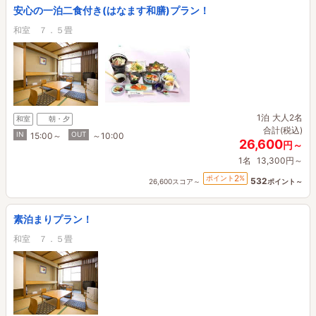
安心の一泊二食付き(はなます和膳)プラン！
和室 ７．５畳
1泊
大人2名
和室
朝・夕
合計(税込)
IN
OUT
15:00～
～10:00
26,600
円～
1名
13,300円～
2
ポイント
%
532
26,600スコア～
ポイント～
素泊まりプラン！
和室 ７．５畳