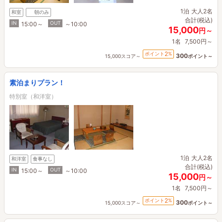
1泊
大人2名
和室
朝のみ
合計(税込)
IN
OUT
15:00～
～10:00
15,000
円～
1名
7,500円～
2
ポイント
%
300
15,000スコア～
ポイント～
素泊まりプラン！
特別室（和洋室）
1泊
大人2名
和洋室
食事なし
合計(税込)
IN
OUT
15:00～
～10:00
15,000
円～
1名
7,500円～
2
ポイント
%
300
15,000スコア～
ポイント～