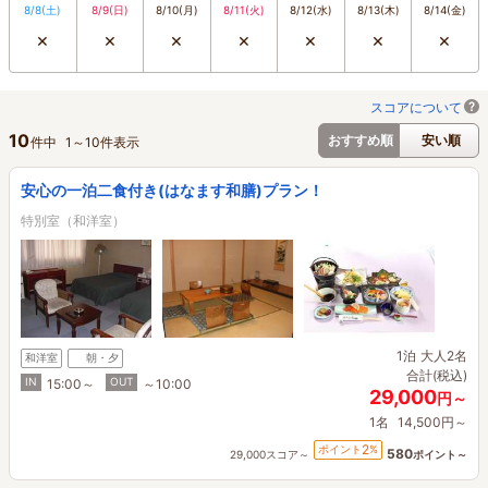
8/8
(土)
8/9
(日)
8/10
(月)
8/11
(火)
8/12
(水)
8/13
(木)
8/14
(金)
×
×
×
×
×
×
×
スコアについて
10
おすすめ順
安い順
件中
1
～
10
件表示
安心の一泊二食付き(はなます和膳)プラン！
特別室（和洋室）
1泊
大人2名
和洋室
朝・夕
合計(税込)
IN
OUT
15:00～
～10:00
29,000
円～
1名
14,500円～
2
ポイント
%
580
29,000スコア～
ポイント～