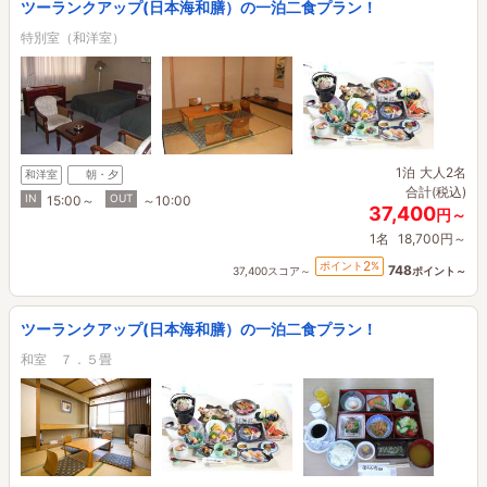
ツーランクアップ(日本海和膳）の一泊二食プラン！
特別室（和洋室）
1泊
大人2名
和洋室
朝・夕
合計(税込)
IN
OUT
15:00～
～10:00
37,400
円～
1名
18,700円～
2
ポイント
%
748
37,400スコア～
ポイント～
ツーランクアップ(日本海和膳）の一泊二食プラン！
和室 ７．５畳