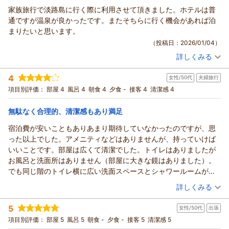
当館は、洗面の設備が各客室にございません。ので、共有スペ
家族旅行で淡路島に行く際に利用させて頂きました。ホテルは普
ースとしてご案内させて頂いており、共同洗面所内の水道水
通ですが温泉が良かったです。またそちらに行く機会があれば泊
は、飲料水としてご案内させて頂いております。
まりたいと思います。
アメニティーに付きましては、プランとして、無しのプランと
（投稿日：2026/01/04）
有りのプランがございます。
今回のお客様のプランに付きましては、無しのプランでござい
詳しくみる
宿泊時期：
2025年12月宿泊 (家族旅行)
ました。
投稿者：
ともさん
(女性/50代)
数々のご案内不足から、ご迷惑をお掛け致しました事、重ねて
4
女性/50代
夫婦旅行
宿泊プラン：
【スペシャルプライス】さらにお得☆アメニティ無し特価プラ
お詫びを申し上げます。
ン☆美肌温泉の利用可
和室
朝のみ
項目別評価：
部屋 4
風呂 4
朝食 4
夕食 -
接客 4
清潔感 4
今後は、頂きました貴重なご意見をもとに改善してまいりま
宿泊価格帯：
6,001～7,000円(大人一人あたり/税込)
す。
無駄なく合理的、清潔感もあり満足
この度のご投稿、ありがとうございました。
宿泊費が安いこともありあまり期待していなかったのですが、思
東浦サンパーク・花の湯
った以上でした。アメニティなどはありませんが、持っていけば
支配人
いいことです。部屋は広くて清潔でした。トイレはありましたが
（返信日：2026/01/08）
お風呂と洗面所はありません（部屋に大きな鏡はありました）。
でも同じ階のトイレ横に広い洗面スペースとシャワールームがあ
り、隣の施設の温泉には無料で入れました。
（投稿日：2025/11/18）
詳しくみる
朝ごはんは「お茶漬けバイキング」。「ご飯の友」が並び、ご飯
宿泊時期：
2025年11月宿泊 (夫婦旅行)
は各自でよそう方式。
5
女性/50代
出張
投稿者：
かおりさん
(女性/50代)
帰りは返却ボックスに鍵を入れるだけ、チェックアウト手続きは
宿泊プラン：
【スペシャルプライス】さらにお得☆アメニティ無し特価プラ
項目別評価：
部屋 5
風呂 5
朝食 -
夕食 -
接客 5
清潔感 5
不要。
ン☆美肌温泉の利用可
和室
朝のみ