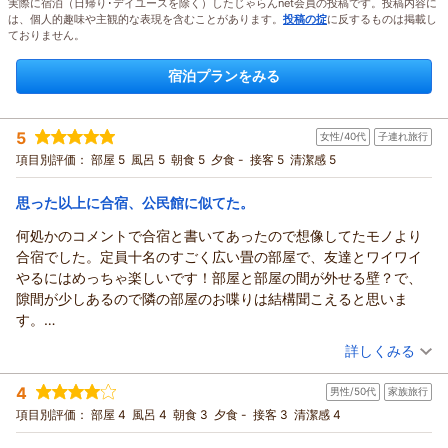
実際に宿泊（日帰り･デイユースを除く）したじゃらんnet会員の投稿です。投稿内容に
は、個人的趣味や主観的な表現を含むことがあります。
投稿の掟
に反するものは掲載し
ておりません。
宿泊プランをみる
5
女性/40代
子連れ旅行
項目別評価：
部屋 5
風呂 5
朝食 5
夕食 -
接客 5
清潔感 5
思った以上に合宿、公民館に似てた。
何処かのコメントで合宿と書いてあったので想像してたモノより
合宿でした。定員十名のすごく広い畳の部屋で、友達とワイワイ
やるにはめっちゃ楽しいです！部屋と部屋の間が外せる壁？で、
隙間が少しあるので隣の部屋のお喋りは結構聞こえると思いま
す。
エスカレーターやエレベーターが無いので、スーツケースの人は
（投稿日：2026/07/25）
詳しくみる
しんどそうでした。
宿泊時期：
2026年07月宿泊 (子連れ旅行)
部屋にシャワーは無いけれどトイレはあります。
4
男性/50代
家族旅行
投稿者：
しゃさん
(女性/40代)
宿泊客は隣の温泉入り放題だけど、タオルは宿泊日数分しか部屋
宿泊プラン：
【うれしい朝食付き】和室18畳ひろびろ宿泊プラン☆美肌温泉
項目別評価：
部屋 4
風呂 4
朝食 3
夕食 -
接客 3
清潔感 4
に置いてなく、温泉は貸しタオル有料のタイプです。温泉は十一
の利用可♪【駐車場無料】
和室
朝のみ
時から夜九時受付までですが、共有の女子トイレと男子トイレの