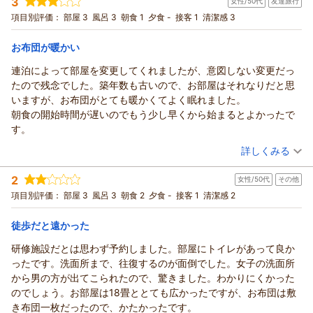
3
女性/50代
友達旅行
宿泊プラン：
【うれしい朝食付き】和室８畳宿泊プラン☆美肌温泉の利用可
♪【駐車場無料】
和室
朝のみ
項目別評価：
部屋 3
風呂 3
朝食 1
夕食 -
接客 1
清潔感 3
宿泊価格帯：
6,001～7,000円(大人一人あたり/税込)
お布団が暖かい
連泊によって部屋を変更してくれましたが、意図しない変更だっ
たので残念でした。築年数も古いので、お部屋はそれなりだと思
いますが、お布団がとても暖かくてよく眠れました。
朝食の開始時間が遅いのでもう少し早くから始まるとよかったで
す。
（投稿日：2026/06/11）
詳しくみる
宿泊時期：
2026年04月宿泊 (友達旅行)
2
女性/50代
その他
投稿者：
chihiroさん
(女性/50代)
宿泊プラン：
【うれしい朝食付き】和室18畳ひろびろ宿泊プラン☆美肌温泉
項目別評価：
部屋 3
風呂 3
朝食 2
夕食 -
接客 1
清潔感 2
の利用可♪【駐車場無料】
和室
朝のみ
宿泊価格帯：
5,001～6,000円(大人一人あたり/税込)
徒歩だと遠かった
研修施設だとは思わず予約しました。部屋にトイレがあって良か
ったです。洗面所まで、往復するのが面倒でした。女子の洗面所
から男の方が出てこられたので、驚きました。わかりにくかった
のでしょう。お部屋は18畳ととても広かったですが、お布団は敷
き布団一枚だったので、かたかったです。