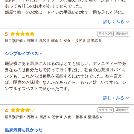
あっても肝心のお水がありませんでした。
部屋で唯一のお水は、トイレの手洗いの水で、用を足した時にし
か出ないタイプの水でした。
（投稿日：2026/01/07）
詳しくみる
アメニも全く用意されていませんので、お風呂タオルも歯ブラシ
宿泊時期：
2026年01月宿泊 (一人旅)
セットもありませんでした。
5
男性/40代
家族旅行
投稿者：
ひろぽんさん
(男性/50代)
お風呂は隣接の日帰り温泉施設が無料で使えるため満足でした
宿泊プラン：
【スペシャルプライス】さらにお得☆アメニティ無し特価プラ
項目別評価：
部屋 5
風呂 5
朝食 4
夕食 -
接客 5
清潔感 5
が、それ以外はダメでした。
ン☆美肌温泉の利用可（朝食付）
和室
朝のみ
もう2度と利用しません。
宿泊価格帯：
4,001～5,000円(大人一人あたり/税込)
シンプルイズベスト
施設横にある温泉に入れるのはとても嬉しい。アメニティーで必
淡路島天然温泉東浦サンパークからの返信
要なものは自分たちで持って行く事だけ。朝食のお茶漬けバイキ
ひろぽん 様
ングも、これから淡路島を堪能するには十分でした。欲を言え
この度は、数ある淡路島の宿泊施設の中より、東浦サンパー
ば、即席のお味噌汁なんかがあったら、もっと嬉しいですね。シ
ク・花の湯をお選び頂きまして、誠にありがとうございまし
ンプルイズベストで良かったです。
た。
（投稿日：2026/01/07）
しかしながら、清掃面では大変不快な思いをお掛けいてしまし
詳しくみる
た事、申し訳ございませんでした。
宿泊時期：
2026年01月宿泊 (家族旅行)
清掃スタッフには、再度徹底の旨を指導し、改善に努めてまい
4
女性/50代
家族旅行
投稿者：
あゆまさん
(男性/40代)
ります。
宿泊プラン：
【スペシャルプライス】さらにお得☆アメニティ無し特価プラ
項目別評価：
部屋 4
風呂 4
朝食 4
夕食 -
接客 4
清潔感 4
ン☆美肌温泉の利用可
また、飲料水の件ではご案内不足から、ご迷惑をお掛け致しま
和室
朝のみ
宿泊価格帯：
した。
7,001～8,000円(大人一人あたり/税込)
温泉気持ち良かった