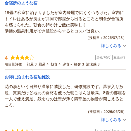
宿泊価格帯：
6,001～7,000円(大人一人あたり/税込)
合宿所のような宿
所にシャワーブースがあって、こちらは24時間いつでも利用でき
ます。
18畳の和室に泊まりましたが室内綺麗で広くくつろげた。室内に
朝ご飯はプラ容器で卵かけご飯とかお茶漬けとか味噌汁を好きに
トイレはあるが洗面が共同で部屋から出るところと朝食が合宿所
作れるシステムです。卵がご当地卵で美味しかったです。欲張っ
を感じられた。朝食の卵かけご飯は美味しく
て梅干しやワサビなんかを乗っけたご飯に熱茶をかけてお茶漬け
隣接の温泉利用ができ値段からするとコスパは良い。
にもしたんですが、結構子供も喜んでました。
（投稿日：2026/07/23）
ただ、一緒に行った友人は布団が固い、壁が薄い、とかなり好み
詳しくみる
宿泊時期：
2026年07月宿泊 (家族旅行)
じゃなかったみたいです。値段を考えたら悪くないと思うんです
投稿者：
かずさん
(男性/50代)
が、旅行にある程度の豪華さみたいなのを求めてる場合にはオス
4
男性/70代
友達旅行
宿泊プラン：
【うれしい朝食付き】和室18畳ひろびろ宿泊プラン☆美肌温泉
スメしません。
の利用可♪【駐車場無料】
和室
朝のみ
項目別評価：
部屋 3
風呂 4
朝食 4
夕食 -
接客 3
清潔感 3
コスパタイパ重視で友達とワイワイするなら凄くオススメです
宿泊価格帯：
5,001～6,000円(大人一人あたり/税込)
ね！海水浴場も近いですし。
お得に泊まれる宿泊施設
あ、羽アリとかクツワムシ？ぽいのとかちょいちょい部屋に出ま
した。害のない虫ですが、虫嫌いには注意が必要です。
花の湯という日帰り温泉に隣接した、研修施設です。温泉入り放
題、質素だけど地元の食材を使った朝ごはんは最高。8畳の部屋を
一人で使え満足、残念なのは壁が薄く隣部屋の物音が聞こえると
ころ。
（投稿日：2026/06/26）
詳しくみる
宿泊時期：
2026年06月宿泊 (友達旅行)
投稿者：
光太郎さん
(男性/70代)