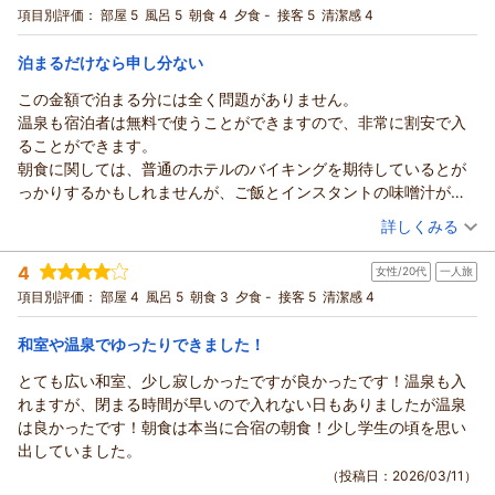
宿泊プラン：
【スペシャルプライス】さらにお得☆アメニティ無し特価プラ
項目別評価：
部屋 5
風呂 5
朝食 4
夕食 -
接客 5
清潔感 4
ン☆美肌温泉の利用可（朝食付）
和室
朝のみ
宿泊価格帯：
5,001～6,000円(大人一人あたり/税込)
泊まるだけなら申し分ない
この金額で泊まる分には全く問題がありません。
温泉も宿泊者は無料で使うことができますので、非常に割安で入
ることができます。
朝食に関しては、普通のホテルのバイキングを期待しているとが
っかりするかもしれませんが、ご飯とインスタントの味噌汁がお
まけでついてくると割り切ってしまえば、全く問題ないんじゃな
（投稿日：2026/03/31）
詳しくみる
いでしょうか。
宿泊時期：
2026年03月宿泊 (家族旅行)
また泊まりに行きたいと思います。
4
女性/20代
一人旅
投稿者：
TOTOROさん
(男性/40代)
宿泊プラン：
【スペシャルプライス】さらにお得☆アメニティ無し特価プラ
項目別評価：
部屋 4
風呂 5
朝食 3
夕食 -
接客 5
清潔感 4
ン☆美肌温泉の利用可（朝食付）
和室
朝のみ
宿泊価格帯：
3,001～4,000円(大人一人あたり/税込)
和室や温泉でゆったりできました！
とても広い和室、少し寂しかったですが良かったです！温泉も入
れますが、閉まる時間が早いので入れない日もありましたが温泉
は良かったです！朝食は本当に合宿の朝食！少し学生の頃を思い
出していました。
（投稿日：2026/03/11）