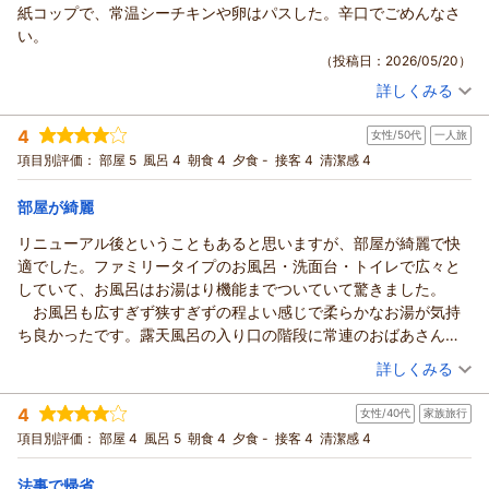
紙コップで、常温シーチキンや卵はパスした。辛口でごめんなさ
い。
（投稿日：2026/05/20）
詳しくみる
宿泊時期：
2026年03月宿泊 (友達旅行)
投稿者：
えぐさん
(女性/50代)
4
女性/50代
一人旅
宿泊プラン：
【うれしい朝食付き】和室18畳ひろびろ宿泊プラン☆美肌温泉
の利用可♪【駐車場無料】
和室
朝のみ
項目別評価：
部屋 5
風呂 4
朝食 4
夕食 -
接客 4
清潔感 4
宿泊価格帯：
11,001～12,000円(大人一人あたり/税込)
部屋が綺麗
リニューアル後ということもあると思いますが、部屋が綺麗で快
適でした。ファミリータイプのお風呂・洗面台・トイレで広々と
していて、お風呂はお湯はり機能までついていて驚きました。
お風呂も広すぎず狭すぎずの程よい感じで柔らかなお湯が気持
ち良かったです。露天風呂の入り口の階段に常連のおばあさん達
が座っていて
（投稿日：2026/05/19）
詳しくみる
みんな迷惑していました。その階段しか湯舟につかりながら座れ
宿泊時期：
2026年05月宿泊 (一人旅)
る場所がないので構造上仕方ないかもしれませんが、何か解決策
4
女性/40代
家族旅行
投稿者：
う～ちゃんさん
(女性/50代)
を見出してほしいと思います。いちいち声がけして出入りしなく
宿泊プラン：
【スペシャルプライス】2023リニューアル和室！さらにお得
項目別評価：
部屋 4
風呂 5
朝食 4
夕食 -
接客 4
清潔感 4
てはいけなくて、ちょっとストレスでした。
☆アメニティ無プラン☆温泉の利用可（朝食付）
和室
朝のみ
朝食は「朝茶漬け」と明記されていましたので、簡素でしたが
宿泊価格帯：
6,001～7,000円(大人一人あたり/税込)
法事で帰省