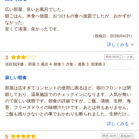
美味しく頂きました。淡路産の味海苔がとても美味しかったで
す。
広い部屋、良いお風呂でした。
欲を言えば鮭フレークではなく淡路産のしらすの山椒漬け等の
朝ごはん、米食べ放題、おつけもの食べ放題でしたが、おかずが
加工品や、味噌汁も淡路産の即席みそ汁等、淡路島のものを多く
なかった。
食べたかったです。お土産の購入の参考になると思うし、お風呂
安くて清潔、良かったです。
の売店で常温の加工品等買えたらいいなと感じました。味付け海
（投稿日：2026/04/21）
苔は小分けにして売っていたら絶対購入するのになとも思いまし
詳しくみる
宿泊時期：
2026年03月宿泊 (家族旅行)
た。
投稿者：
ほりさん
(女性/40代)
送迎も快く受けて下さり親切でとても気持ち良く過ごさせて頂
3
男性/60代
一人旅
宿泊プラン：
【うれしい朝食付き】和室18畳ひろびろ宿泊プラン☆美肌温泉
きました。
の利用可♪【駐車場無料】
和室
朝のみ
項目別評価：
部屋 3
風呂 4
朝食 1
夕食 -
接客 3
清潔感 3
帰りは徒歩で久留麻神社まで歩きましたが、下り坂ということも
宿泊価格帯：
4,001～5,000円(大人一人あたり/税込)
あり
寂しい朝食
１５分もかかりませんでした。行きもそれほど急坂ではないので
最寄りのバス停から２０分もあれば着くと思います。
部屋は広すぎてコンセントの使用に困るほど。宿のフロントは閉
静かな場所にあり朝の空気も美味しく、快適に過ごせました。
鎖しており、温泉施設でのチェックインになります。人気が無い
ありがとうございました。また宿泊やお風呂のみでも利用したい
ので寂しい状態です。朝食の詳細ですが、ご飯、漬物、生卵、海
です。
苔、フリーズドライの味噌汁だけです。あとは何もありません。
ご飯も残り少ないとの事でおかわりも断られました。生卵だけは
美味しかったですが、とても満足できる類いの食事ではないです
（投稿日：2026/04/20）
詳しくみる
宿泊時期：
2026年04月宿泊 (一人旅)
5
男性/40代
家族旅行
投稿者：
トトロンさん
(男性/60代)