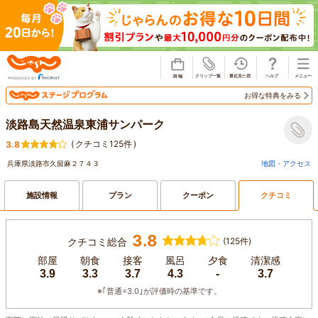
じゃらん
お得な特典をみる
淡路島天然温泉東浦サンパーク
(
クチコミ125件
)
3.8
兵庫県淡路市久留麻２７４３
地図・アクセス
施設情報
プラン
クーポン
クチコミ
3.8
クチコミ総合
(125件)
部屋
朝食
接客
風呂
夕食
清潔感
3.9
3.3
3.7
4.3
-
3.7
※｢普通=3.0｣が評価時の基準です。