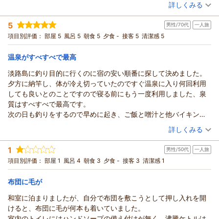
詳しくみる
宿泊時期：
2026年02月宿泊 (一人旅)
投稿者：
りさん
(女性/20代)
5
男性/70代
一人旅
宿泊プラン：
【スペシャルプライス】さらにお得☆アメニティ無し特価プラ
ン☆美肌温泉の利用可（朝食付）
和室
朝のみ
項目別評価：
部屋 5
風呂 5
朝食 5
夕食 -
接客 5
清潔感 5
宿泊価格帯：
4,001～5,000円(大人一人あたり/税込)
温泉がすべすべで最高
淡路島に釣り目的に行くのに宿の安い順番に探して決めました。
夕方に納竿し、体が冷え切っていたのですぐ温泉に入り何回利用
しても良いとのことですので寝る前にもう一度利用しました、泉
質はすべすべで最高です。
次の日も釣りをするので早めに起き、ご飯と噌汁と他バイキング
形式の朝食をいただきました。全てに大変満足のいく宿でした。
（投稿日：2026/02/11）
詳しくみる
また釣りに行く時は利用させて戴きます。
宿泊時期：
2026年02月宿泊 (一人旅)
1
男性/50代
一人旅
投稿者：
bunnsennさん
(男性/70代)
宿泊プラン：
【スペシャルプライス】さらにお得☆アメニティ無し特価プラ
項目別評価：
部屋 1
風呂 4
朝食 3
夕食 -
接客 3
清潔感 1
ン☆美肌温泉の利用可（朝食付）
和室
朝のみ
宿泊価格帯：
4,001～5,000円(大人一人あたり/税込)
布団に毛が
和室に泊まりましたが、自分で布団を敷こうとして押し入れを開
けると、布団に毛が何本も着いていました。
室内のトイレにはハンドソープの備え付けが無く、沸騰ケトルは