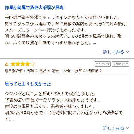
ほんとうに無駄がなく合理的！また淡路島に行ったときは利用さ
宿泊価格帯：
4,001～5,000円(大人一人あたり/税込)
部屋が綺麗で温泉大浴場が最高
せていただきます。
長距離の道中渋滞でチェックインになんとか間に合いました。
男性スタッフから電話で丁寧に建物の案内があったので到着後は
スムーズにフロントへ行けてよかったです。
明るい関西弁のスタッフの対応といいお湯のお風呂で疲れが取
れ、広くて綺麗な部屋でぐっすり眠れました。
ありがとうございました。
（投稿日：2025/09/23）
詳しくみる
宿泊時期：
2025年09月宿泊 (出張)
4
男性/60代
子連れ旅行
投稿者：
Bisqueさん
(女性/50代)
宿泊プラン：
【素泊まり】リニューアル和室！さらにお得☆アメニティ無し
項目別評価：
部屋 4
風呂 4
朝食 -
夕食 -
接客 4
清潔感 4
特価プラン☆美肌温泉の利用可
和室
食事なし
宿泊価格帯：
6,001～7,000円(大人一人あたり/税込)
思ってたよりも良かった
ジジババと娘二人と孫4人の8人で宿泊しました。
18畳の広い部屋で十分リラックス出来たようです。
併設のお風呂も広くて、温泉感が味わえました。
朝風呂が10時からで、出発時刻に間に合わなかったのが残念で
す。
風呂に行く通路に喫煙所があって喫煙者としては満足です。
（投稿日：2025/08/14）
詳しくみる
食事については、宿から何らかの案内が欲しかったです。