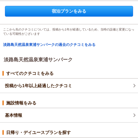
宿泊時期：
2025年08月宿泊 (子連れ旅行)
寿司組と焼肉組に分かれました。
投稿者：
タカサンさん
(男性/60代)
焼肉は予約もできてスムースに食べられたのに、寿司組は焼肉が
宿泊プランをみる
宿泊プラン：
【ネット限定】和室18畳ひろびろ素泊まりプラン☆美肌温泉の
終わって迎えの電話をかけたらまだ案内もされてないとの事。寿
利用可♪【駐車場無料】
和室
食事なし
司組はコンビニで済ませました。残念！
宿泊価格帯：
11,001～12,000円(大人一人あたり/税込)
ここから先のクチコミについては、投稿から1年が経過しているため、当時の設備と変更になっ
ている可能性がございます
淡路島天然温泉東浦サンパークの過去のクチコミをみる
淡路島天然温泉東浦サンパーク
すべてのクチコミをみる
投稿から1年以上経過したクチコミ
施設情報をみる
基本情報
日帰り・デイユースプランを探す