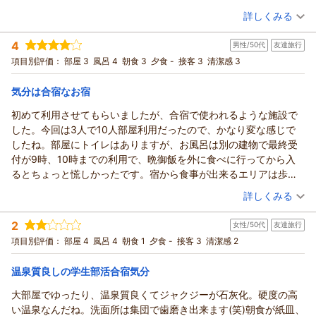
（投稿日：2026/06/06）
詳しくみる
宿泊時期：
2026年06月宿泊 (その他)
4
男性/50代
友達旅行
投稿者：
ぽたちゃんさん
(女性/50代)
宿泊プラン：
【うれしい朝食付き】和室18畳ひろびろ宿泊プラン☆美肌温泉
項目別評価：
部屋 3
風呂 4
朝食 3
夕食 -
接客 3
清潔感 3
の利用可♪【駐車場無料】
和室
朝のみ
宿泊価格帯：
5,001～6,000円(大人一人あたり/税込)
気分は合宿なお宿
初めて利用させてもらいましたが、合宿で使われるような施設で
した。今回は3人で10人部屋利用だったので、かなり変な感じで
したね。部屋にトイレはありますが、お風呂は別の建物で最終受
付が9時、10時までの利用で、晩御飯を外に食べに行ってから入
るとちょっと慌しかったです。宿から食事が出来るエリアは歩い
て15分はかかるので結構遠く、数も少なかったので予約しておい
（投稿日：2026/06/01）
詳しくみる
た方がいいです。
宿泊時期：
2026年05月宿泊 (友達旅行)
悪くはない宿ですが、何かの合宿とかが入っていると、
2
女性/50代
友達旅行
投稿者：
shabazoさん
(男性/50代)
ちょっと騒がしいかもしれません。
宿泊プラン：
【スペシャルプライス】さらにお得☆アメニティ無し特価プラ
項目別評価：
部屋 4
風呂 4
朝食 1
夕食 -
接客 3
清潔感 2
ン☆美肌温泉の利用可（朝食付）
和室
朝のみ
宿泊価格帯：
6,001～7,000円(大人一人あたり/税込)
温泉質良しの学生部活合宿気分
大部屋でゆったり、温泉質良くてジャクジーが石灰化。硬度の高
い温泉なんだね。洗面所は集団で歯磨き出来ます(笑)朝食が紙皿、