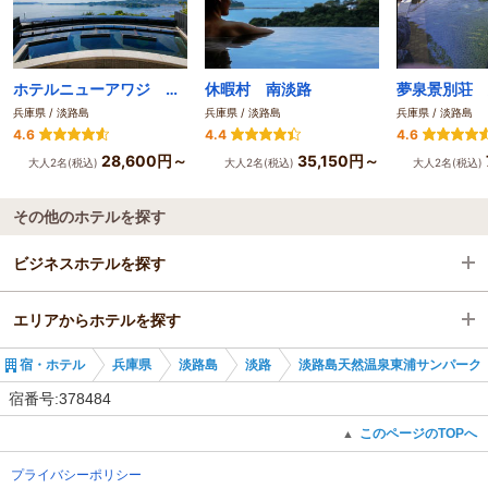
ホテルニューアワジ プラザ淡路島
休暇村 南淡路
夢泉景別荘 
兵庫県 / 淡路島
兵庫県 / 淡路島
兵庫県 / 淡路島
4.6
4.4
4.6
28,600円～
35,150円～
大人2名(税込)
大人2名(税込)
大人2名(税込)
その他のホテルを探す
ビジネスホテルを探す
エリアからホテルを探す
兵庫県
宿・ホテル
兵庫県
淡路島
淡路
淡路島天然温泉東浦サンパーク
淡路島
兵庫県
宿番号:378484
淡路
淡路島
このページのTOPへ
▲
プライバシーポリシー