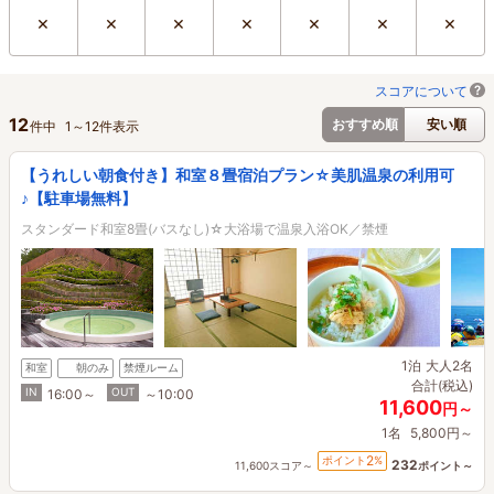
×
×
×
×
×
×
×
スコアについて
12
おすすめ順
安い順
件中
1
～
12
件表示
【うれしい朝食付き】和室８畳宿泊プラン☆美肌温泉の利用可
♪【駐車場無料】
スタンダード和室8畳(バスなし)☆大浴場で温泉入浴OK／禁煙
1泊
大人2名
和室
朝のみ
禁煙ルーム
合計(税込)
IN
OUT
16:00～
～10:00
11,600
円～
1名
5,800円～
2
ポイント
%
232
11,600スコア～
ポイント～