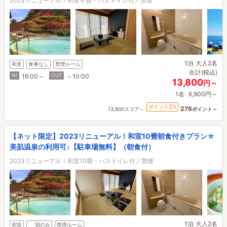
2023リニューアル！和室６畳・バストイレ付／禁煙
1泊
大人2名
和室
食事なし
禁煙ルーム
合計(税込)
IN
OUT
16:00～
～10:00
13,800
円～
1名
6,900円～
2
ポイント
%
276
13,800スコア～
ポイント～
【ネット限定】2023リニューアル！和室10畳朝食付きプラン☆
美肌温泉の利用可♪【駐車場無料】（朝食付）
2023リニューアル！和室10畳・バストイレ付／禁煙
1泊
大人2名
和室
朝のみ
禁煙ルーム