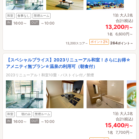
1泊
大人2名
和室
食事なし
禁煙ルーム
合計(税込)
IN
OUT
16:00～
～10:00
13,200
円～
1名
6,600円～
2
ポイント
%
264
13,200スコア～
ポイント～
【スペシャルプライス】2023リニューアル和室！さらにお得☆
アメニティ無プラン☆温泉の利用可（朝食付）
2023リニューアル！和室10畳・バストイレ付／禁煙
1泊
大人2名
和室
朝のみ
禁煙ルーム
合計(税込)
IN
OUT
16:00～
～10:00
15,400
円～
1名
7,700円～