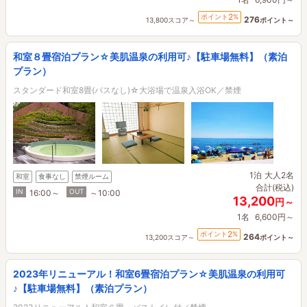
2
ポイント
%
276
13,800スコア～
ポイント～
和室８畳宿泊プラン☆美肌温泉の利用可♪【駐車場無料】（素泊
プラン）
スタンダード和室8畳(バスなし)☆大浴場で温泉入浴OK／禁煙
1泊
大人2名
和室
食事なし
禁煙ルーム
合計(税込)
IN
OUT
16:00～
～10:00
13,200
円～
1名
6,600円～
2
ポイント
%
264
13,200スコア～
ポイント～
2023年リニューアル！和室6畳宿泊プラン☆美肌温泉の利用可
♪【駐車場無料】（素泊プラン）