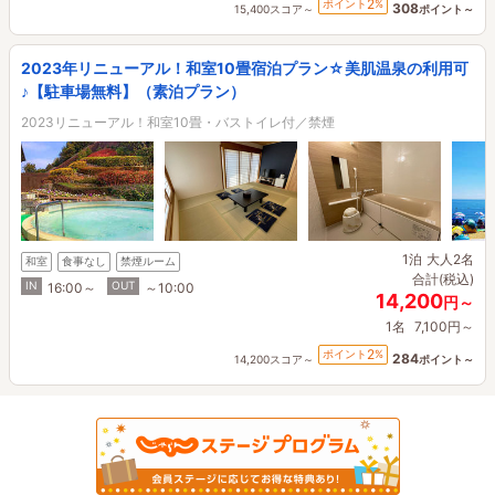
2
ポイント
%
308
15,400スコア～
ポイント～
2023年リニューアル！和室10畳宿泊プラン☆美肌温泉の利用可
♪【駐車場無料】（素泊プラン）
2023リニューアル！和室10畳・バストイレ付／禁煙
1泊
大人2名
和室
食事なし
禁煙ルーム
合計(税込)
IN
OUT
16:00～
～10:00
14,200
円～
1名
7,100円～
2
ポイント
%
284
14,200スコア～
ポイント～