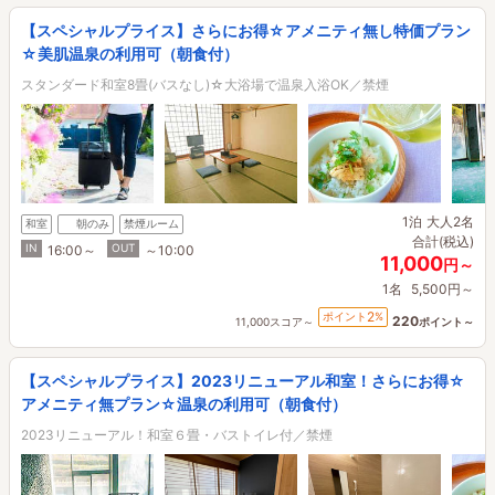
【スペシャルプライス】さらにお得☆アメニティ無し特価プラン
☆美肌温泉の利用可（朝食付）
スタンダード和室8畳(バスなし)☆大浴場で温泉入浴OK／禁煙
1泊
大人2名
和室
朝のみ
禁煙ルーム
合計(税込)
IN
OUT
16:00～
～10:00
11,000
円～
1名
5,500円～
2
ポイント
%
220
11,000スコア～
ポイント～
【スペシャルプライス】2023リニューアル和室！さらにお得☆
アメニティ無プラン☆温泉の利用可（朝食付）
2023リニューアル！和室６畳・バストイレ付／禁煙