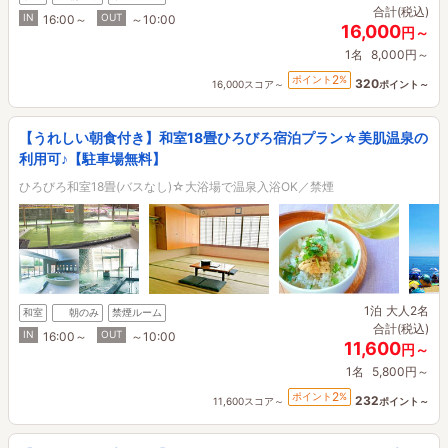
合計(税込)
IN
OUT
16:00～
～10:00
16,000
円～
1名
8,000円～
2
ポイント
%
320
16,000スコア～
ポイント～
【うれしい朝食付き】和室18畳ひろびろ宿泊プラン☆美肌温泉の
利用可♪【駐車場無料】
ひろびろ和室18畳(バスなし)☆大浴場で温泉入浴OK／禁煙
1泊
大人2名
和室
朝のみ
禁煙ルーム
合計(税込)
IN
OUT
16:00～
～10:00
11,600
円～
1名
5,800円～
2
ポイント
%
232
11,600スコア～
ポイント～