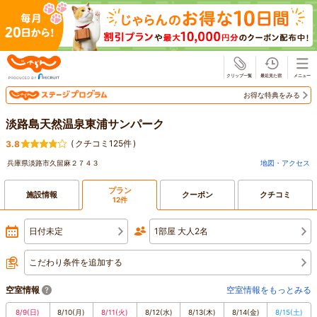
じゃらん
お得な特典をみる
淡路島天然温泉東浦サンパーク
(
クチコミ125件
)
3.8
兵庫県淡路市久留麻２７４３
地図・アクセス
プラン
施設情報
クーポン
クチコミ
12件
日付未定
1部屋 大人2名
こだわり条件を追加する
空室情報
空室情報をもっとみる
8/9
(日)
8/10
(月)
8/11
(火)
8/12
(水)
8/13
(木)
8/14
(金)
8/15
(土)