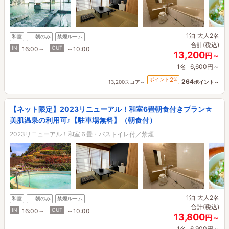
1泊
大人2名
和室
朝のみ
禁煙ルーム
合計(税込)
IN
OUT
16:00～
～10:00
13,200
円～
1名
6,600円～
2
ポイント
%
264
13,200スコア～
ポイント～
【ネット限定】2023リニューアル！和室6畳朝食付きプラン☆
美肌温泉の利用可♪【駐車場無料】（朝食付）
2023リニューアル！和室６畳・バストイレ付／禁煙
1泊
大人2名
和室
朝のみ
禁煙ルーム
合計(税込)
IN
OUT
16:00～
～10:00
13,800
円～
1名
6,900円～