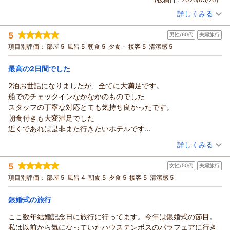
感想をお寄せ頂きましたこと、重ねて御礼申し上げます。早速
詳しくみる
ではございますが、ご夕食のお時間につきまして、私共の確認
宿泊時期：
2026年05月宿泊 (夫婦旅行)
不足により誤ったご案内をしてしまい、お客様にご心配とご迷
投稿者：
ひでとさん
(男性/40代)
5
惑をお掛けいたしましたこと、心よりお詫び申し上げます。本
男性/60代
夫婦旅行
宿泊プラン：
ホテルアムステルダム内「ア クールベール」ディナーブッフェ
付きプラン（2食付き）
来であれば安心してご滞在をお楽しみいただくべきところ、ご
ツイン
朝・夕
項目別評価：
部屋 5
風呂 5
朝食 5
夕食 -
接客 5
清潔感 5
宿泊価格帯：
夕食のお時間に関して混乱を招き、お食事前のひとときにご不
23,001～24,000円(大人一人あたり/税込)
安なお気持ちにさせてしまいましたことを大変申し訳なく存じ
最高の2日間でした
ホテルヨーロッパ ハウステンボスからの返信
ます。頂戴いたしましたご指摘を真摯に受け止め、今後はご案
2泊お世話になりましたが、全てに大満足です。
内内容の確認をより一層徹底し、再発防止に努めて参ります。
先日は、ホテルヨーロッパにご宿泊頂き、誠にありがとうござ
船でのチェックインなかなかのものでした
これからも、お越し下さいましたお客様にご到着時からお帰り
いました。また、ご帰宅後の貴重な時間を割いて、ご丁寧なる
スタッフの丁寧な対応とても気持ち良かったです。
になった後まで本当に来て良かったと実感して頂けるよう、ス
ご意見、ご感想をお寄せ頂きましたこと、重ねて御礼申し上げ
朝食付きも大変満足でした
タッフ一同精進致して参ります。どうか今後ともホテルヨーロ
ます。当ホテルでのご滞在をご夫妻様にとりましての最高のご
近くであれば是非また行きたいホテルです
ッパをご愛顧賜りますようお願い申し上げます。この度は、貴
旅行として、お持ち帰り頂けましたご様子が伺い知れ、大変嬉
ありがとうございました
（投稿日：2026/05/25）
重なご意見をお寄せ頂き、誠にありがとうございました。
詳しくみる
しく拝読いたしました。これからも、皆様から頂戴します貴重
なご意見を大切にし、温かいホスピタリティ精神に溢れた心か
（返信日：2026/06/07）
宿泊時期：
2026年05月宿泊 (夫婦旅行)
5
らのおもてなしと、より美しい快適な空間のご提供を目指し、
女性/50代
夫婦旅行
投稿者：
a4さん
(男性/60代)
宿泊プラン：
【ハウステンボス最上位ホテル】ホテルヨーロッパ リゾートプ
日々研鑽を重ねる所存でございます。引き続きハウステンボ
項目別評価：
部屋 5
風呂 4
朝食 5
夕食 5
接客 5
清潔感 5
ラン（朝食付き）/2026年4月～
ツイン
朝のみ
ス、ならびにホテルヨーロッパをご愛顧賜りますようお願い申
宿泊価格帯：
29,001～30,000円(大人一人あたり/税込)
し上げます。春夏秋冬、四季折々の色鮮やかな花が咲き誇り、
銀婚式の旅行
季節毎に異なる顔をお見せするハウステンボスへ是非ともまた
ここ数年結婚記念日に旅行に行ってます。今年は銀婚式の節目。
ホテルヨーロッパ ハウステンボスからの返信
足をお運び下さいませ。心よりお待ち申し上げております。
私は以前から気になっていたハウステンボスのバラフェアに行き