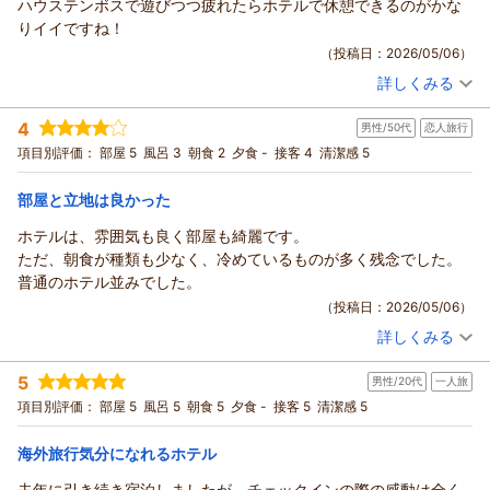
夕食は早めに取るのがおすすめです。
ハウステンボスで遊びつつ疲れたらホテルで休憩できるのがかな
いました。また、ご帰宅後の貴重な時間を割いて、ご丁寧なる
全体としては、「パークの世界観に浸り続けたい人」にはかなり
りイイですね！
ご意見、ご感想をお寄せ頂きましたこと、重ねて御礼申し上げ
満足度の高いホテルでした。特に部屋からの景色と非日常感は、
（投稿日：2026/05/06）
ます。当ホテルでの優雅なひとときをお過ごしになり、世界
宿泊して良かったと思えるポイントです。
詳しくみる
観、非日常のひとときを存分にご満喫頂けましたご様子が伺い
宿泊時期：
2026年05月宿泊 (家族旅行)
知れ、大変嬉しく拝読致しました。メゾネットスイート設置の
投稿者：
ジュンジさん
(男性/40代)
4
バスルームにつきましては、頂戴しましたご意見をもとに、今
男性/50代
恋人旅行
宿泊プラン：
【ハウステンボス最上位ホテル】ホテルヨーロッパ リゾートプ
ラン（朝食付き）/2026年4月～
後客室改修を行う際には是非とも検討させて頂きたいと存じま
ツイン
朝のみ
項目別評価：
部屋 5
風呂 3
朝食 2
夕食 -
接客 4
清潔感 5
宿泊価格帯：
す。これからも、皆様から頂戴します貴重なご意見を大切に
30,001円以上(大人一人あたり/税込)
し、温かいホスピタリティ精神に溢れた心からのおもてなし
部屋と立地は良かった
ホテルヨーロッパ ハウステンボスからの返信
と、より美しい快適な空間のご提供を目指し、日々研鑽を重ね
ホテルは、雰囲気も良く部屋も綺麗です。
る所存でございます。引き続きハウステンボス、ならびにホテ
先日は、ホテルヨーロッパにご宿泊頂き、誠にありがとうござ
ただ、朝食が種類も少なく、冷めているものが多く残念でした。
ルヨーロッパをご愛顧賜りますようお願い申し上げます。春夏
いました。また、この度はご帰宅後の貴重な時間を割いて、と
普通のホテル並みでした。
秋冬、四季折々の色鮮やかな花が咲き誇り、季節毎に異なる顔
てもご丁寧なるご意見、ご感想をお寄せ頂きましたこと、重ね
（投稿日：2026/05/06）
をお見せするハウステンボスへ是非ともまた足をお運び下さい
て御礼申し上げます。
ませ。心よりお待ち申し上げております。
詳しくみる
当ホテルでのご滞在にあたり、私共女性スタッフの対応に、お
宿泊時期：
2026年05月宿泊 (恋人旅行)
褒めの言葉を頂戴することができ、大変嬉しく拝読致しまし
（返信日：2026/05/16）
投稿者：
けんじさん
(男性/50代)
5
男性/20代
一人旅
宿泊プラン：
【じゃらんスペシャルウィーク】 ハウステンボスステイプラン
た。そしてまた泊まりに行きたいです。とのお言葉には、何よ
（朝食付き)
ツイン
朝のみ
項目別評価：
部屋 5
風呂 5
朝食 5
夕食 -
接客 5
清潔感 5
りもの励みとなっております。心より感謝申し上げます。今後
宿泊価格帯：
30,001円以上(大人一人あたり/税込)
もお越し下さいました一人一人のお客様に、当ホテルでのご滞
海外旅行気分になれるホテル
在を良き思い出としてお持ち帰り頂けますよう、できる限りの
ホテルヨーロッパ ハウステンボスからの返信
お手伝いをさせて頂きたいと存じます。是非、また近い将来、
去年に引き続き宿泊しましたが、チェックインの際の感動は全く