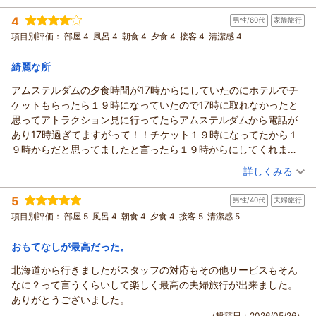
り、せっかく落ち着いた雰囲気の中でお寛ぎいただくことを楽
宿泊時期：
2026年05月宿泊 (夫婦旅行)
クオリティが高く、目の前で仕上げてくれるオムレツや、新鮮な
しみにお越し頂きましたにもかかわらず、ご期待に添えるロビ
4
男性/60代
家族旅行
投稿者：
yujiさん
(男性/50代)
地元の食材を使った料理は絶品でした。美しい運河を眺めなが
ー空間のご提供ができておりませんでしたこと、誠に申し訳ご
宿泊プラン：
【じゃらんのお得な10日間】ホテルヨーロッパリゾートプラン
項目別評価：
部屋 4
風呂 4
朝食 4
夕食 4
接客 4
清潔感 4
ら、生演奏に耳を傾けて味わう朝食は本当に優雅で、最高の1日の
（朝食付き）/3月開催
ざいませんでした。頂戴しましたお言葉を、身の引き締まる思
ツイン
朝のみ
スタートになりました。スタッフの方々の洗練されたおもてなし
宿泊価格帯：
いで拝読いたしました。特にロビーコンサートの時間帯におい
23,001～24,000円(大人一人あたり/税込)
綺麗な所
も心地よく、お値段以上の価値がある特別な滞在になりました。
ても静かな環境をお届けできず、ご不快な思いをお掛けしまし
ハウステンボスに来る際は、ぜひまたここに泊まりたいです！
アムステルダムの夕食時間が17時からにしていたのにホテルでチ
ホテルヨーロッパ ハウステンボスからの返信
たことを大変心苦しく存じます。頂戴いたしましたお言葉を真
ケットもらったら１９時になっていたので17時に取れなかったと
摯に受け止め、すべてのお客様に快適にお過ごしいただける環
この度は、ホテルヨーロッパにご宿泊賜り誠にありがとうござ
思ってアトラクション見に行ってたらアムステルダムから電話が
境づくりに努めてまいります。
いました。また、ご帰宅後の貴重なお時間を割いてご投稿賜り
あり17時過ぎてますがって！！チケット１９時になってたから１
誠に勝手なお願いではございますが、また機会がございました
ましたこと、重ねて御礼申し上げます。
９時からだと思ってましたと言ったら１９時からにしてくれまし
らホテルヨーロッパへお帰りいただけますと幸いでございま
お部屋やインテリア、ブッフェでのご朝食など、当ホテルでの
たが！チケットの印刷ミスでしょうか？焦りました！
（投稿日：2026/05/30）
す。スタッフ一同、心よりお待ち申し上げております。
ご滞在を存分にご満足頂けましたご様子が伺え、大変嬉しく思
詳しくみる
っております。今後もお越し下さいました一人一人のお客様
（返信日：2026/06/07）
宿泊時期：
2026年05月宿泊 (家族旅行)
に、当ホテルでのご滞在を良き思い出としてお持ち帰り頂けま
5
男性/40代
夫婦旅行
投稿者：
龍さん
(男性/60代)
すよう、できる限りのお手伝いをさせて頂きたいと存じます。
宿泊プラン：
ホテルアムステルダム内「ア クールベール」ディナーブッフェ
項目別評価：
部屋 5
風呂 4
朝食 4
夕食 4
接客 5
清潔感 5
付きプラン（2食付き）
是非、また近い将来、当ホテルへご帰館頂けます日を楽しみに
トリプル
朝・夕
宿泊価格帯：
心よりお待ち申し上げております。今後とも末永いご愛顧を賜
26,001～27,000円(大人一人あたり/税込)
おもてなしが最高だった。
りますようお願い申し上げます。ありがとうございました。
北海道から行きましたがスタッフの対応もその他サービスもそん
ホテルヨーロッパ ハウステンボスからの返信
（返信日：2026/06/04）
なに？って言うくらいして楽しく最高の夫婦旅行が出来ました。
先日は、ホテルヨーロッパにご宿泊頂き、誠にありがとうござ
ありがとうございました。
いました。また、ご帰宅後の貴重な時間を割いて、ご意見、ご
（投稿日：2026/05/26）