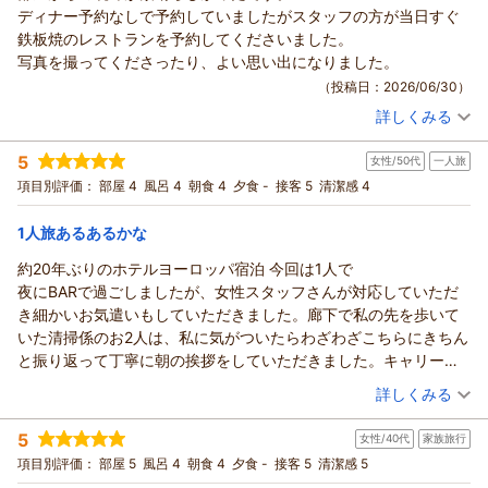
び下さいませ。心よりお待ち申し上げております。
ディナー予約なしで予約していましたがスタッフの方が当日すぐ
先日は、ホテルヨーロッパにご宿泊頂き、誠にありがとうござ
（返信日：2026/07/17）
鉄板焼のレストランを予約してくださいました。
いました。また、ご帰宅後の貴重な時間を割いて、ご意見、ご
写真を撮ってくださったり、よい思い出になりました。
感想をお寄せ頂きましたこと、重ねて御礼申し上げます。
（投稿日：2026/06/30）
この度は、ホテルへのご到着を楽しみにお越しいただいたにも
詳しくみる
かかわらず、チェックインの際にはシステムの不具合により長
宿泊時期：
2026年06月宿泊 (夫婦旅行)
時間お待たせしてしまいましたこと、心よりお詫び申し上げま
投稿者：
りこさん
(女性/50代)
5
す。特に、お疲れの中お待ちいただいていたにもかかわらず、
女性/50代
一人旅
宿泊プラン：
【ハウステンボス最上位ホテル】ホテルヨーロッパリゾートプ
ラン（朝食付き）
お待ちいただく理由や状況のご説明、「少々お待ちください」
ダブル
朝のみ
項目別評価：
部屋 4
風呂 4
朝食 4
夕食 -
接客 5
清潔感 4
宿泊価格帯：
といったお声掛けやお席へのご案内など、私どもの配慮が行き
30,001円以上(大人一人あたり/税込)
届いておりませんでしたことを、大変申し訳なく存じておりま
1人旅あるあるかな
ホテルヨーロッパ ハウステンボスからの返信
す。
約20年ぶりのホテルヨーロッパ宿泊 今回は1人で
そのような中でも、お部屋やご朝食につきましてお褒めのお言
先日は、ホテルヨーロッパにご宿泊頂き、誠にありがとうござ
夜にBARで過ごしましたが、女性スタッフさんが対応していただ
葉を頂戴いたしましたことに、心より感謝申し上げます。
いました。また、ご帰宅後の貴重な時間を割いて、ご丁寧なる
き細かいお気遣いもしていただきました。廊下で私の先を歩いて
今回頂戴いたしましたご意見を真摯に受け止め、システムトラ
ご意見、ご感想をお寄せ頂きましたこと、重ねて御礼申し上げ
いた清掃係のお2人は、私に気がついたらわざわざこちらにきちん
ブル発生時のご案内方法やスタッフの対応について改めて見直
ます。お部屋からの眺望をお楽しみ頂けたご様子を伺い、大変
と振り返って丁寧に朝の挨拶をしていただきました。キャリーケ
し、お客様に安心してお待ちいただけるよう改善に努めてまい
嬉しく存じます。また、ご夕食につきましては、当日のご案内
ースの預かりも、パーク内の質問でも丁寧に対応していただきま
（投稿日：2026/06/28）
ります。
詳しくみる
ではございましたが、鉄板焼レストランをご利用頂き、ご満足
した。ただ、朝食ブッフェのとき1度目の料理を食べて次の料理を
次回お越しいただける機会がございました際には、ホテルヨー
頂けたようで何よりでございます。スタッフの対応やお写真撮
宿泊時期：
2026年06月宿泊 (一人旅)
取りに行きもどると既にテーブルが綺麗に片付けられて自分の席
ロッパに行って良かったと、余韻をもってお過ごし頂けますよ
5
影も、お客様の旅の思い出づくりのお役に立てましたことを、
女性/40代
家族旅行
投稿者：
さきさん
(女性/50代)
が無くなった状態でした。食事中のカードもデーブルにそのまま
うスタッフ一同、更なる研鑽を重ねて参る所存でございます。
宿泊プラン：
【じゃらんのお得な10日間】ハウステンボスステイプラン（朝
大変光栄に存じます。
項目別評価：
部屋 5
風呂 4
朝食 4
夕食 -
接客 5
清潔感 5
にしていましたが。うーん 1人旅あるあるかなと思いましたが凄
食付き）/5月開催
今後とも引き続きのご愛顧を賜りますようお願い申し上げま
ツイン
朝のみ
このようなお言葉は、私共にとりまして何よりの励みでござい