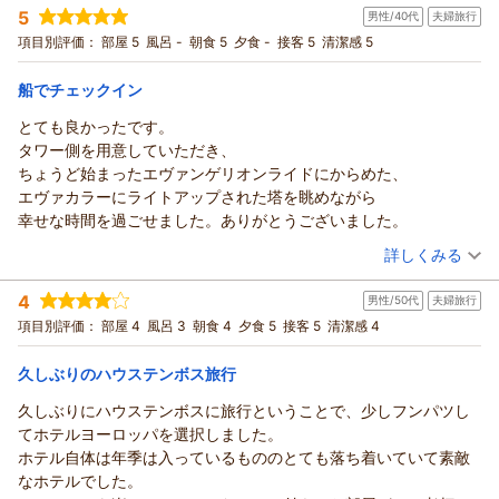
あったことが残念でした。全体的に大変満足しています。
お越しくださるお客様のご期待を超える喜びと感動をお届けで
5
た、ハウステンボス温泉のご利用や翌日の入場券、駐車場無料
男性/40代
夫婦旅行
投稿者：
信ちゃんさん
(男性/60代)
きますよう、スタッフ一同より一層努力を重ねてまいりますの
宿泊プラン：
【ハウステンボス最上位ホテル】ホテルヨーロッパリゾートプ
などのご宿泊特典につきましても、ご満足いただけたとのこ
項目別評価：
部屋 5
風呂 -
朝食 5
夕食 -
接客 5
清潔感 5
ラン（朝食付き）
で、末永いご愛顧を賜りますようお願い申し上げます。
ツイン
朝のみ
と、何よりでございます。
ぜひまた近い将来お迎えできます日を、心よりお待ち申し上げ
宿泊価格帯：
21,001～22,000円(大人一人あたり/税込)
これからも、皆様に心からお寛ぎいただける上質な空間と、温
船でチェックイン
ております。
かいおもてなしをご提供できますよう、スタッフ一同努めてま
とても良かったです。
ホテルヨーロッパ ハウステンボスからの返信
いります。
（返信日：2026/07/01）
タワー側を用意していただき、
春夏秋冬、四季折々の色鮮やかな花が咲き誇り、季節毎に異な
先日は、ホテルヨーロッパにご宿泊いただき、誠にありがとう
ちょうど始まったエヴァンゲリオンライドにからめた、
る顔をお見せするハウステンボスへ是非ともまた足をお運び下
ございました。また、ご帰宅後の貴重なお時間を割いて、ご意
エヴァカラーにライトアップされた塔を眺めながら
さいませ。心よりお待ち申し上げております。
見を頂戴しましたこと、重ねて御礼申し上げます。初めてのハ
幸せな時間を過ごせました。ありがとうございました。
ウステンボスへのご旅行に際し、駐車場のご案内がお役に立て
（返信日：2026/06/28）
（投稿日：2026/06/11）
ましたこと、またスタッフの対応につきまして温かいお言葉を
詳しくみる
頂戴し、大変光栄に存じます。ご朝食やホテルの立地につきま
宿泊時期：
2026年04月宿泊 (夫婦旅行)
してもご満足いただき、夜のショーもお楽しみいただけたご様
4
男性/50代
夫婦旅行
投稿者：
ひささん
(男性/40代)
子が伺え、スタッフ一同嬉しく拝読いたしました。しかしなが
宿泊プラン：
【じゃらんスペシャルウィーク】 ハウステンボスステイプラン
項目別評価：
部屋 4
風呂 3
朝食 4
夕食 5
接客 5
清潔感 4
（朝食付き)
ら、お部屋の清掃につきましては行き届かない点があり、ご不
ツイン
朝のみ
宿泊価格帯：
快な思いをお掛けしましたこと、心よりお詫び申し上げます。
22,001～23,000円(大人一人あたり/税込)
久しぶりのハウステンボス旅行
本来であれば細部まで快適な空間をご提供すべきところ、この
久しぶりにハウステンボスに旅行ということで、少しフンパツし
ホテルヨーロッパ ハウステンボスからの返信
ようなご指摘を頂戴することとなり、誠に申し訳ございません
てホテルヨーロッパを選択しました。
でした。いただきましたご意見は関係部署で共有し、清掃時の
先日は、ホテルヨーロッパにご宿泊頂き、誠にありがとうござ
ホテル自体は年季は入っているもののとても落ち着いていて素敵
確認体制をより一層強化し、再発防止に努めてまいります。
いました。また、ご帰宅後の貴重な時間を割いて、ご丁寧なる
なホテルでした。
これからも、皆様からお寄せいただく貴重なご意見を大切に
ご意見、ご感想をお寄せ頂きましたこと、重ねて御礼申し上げ