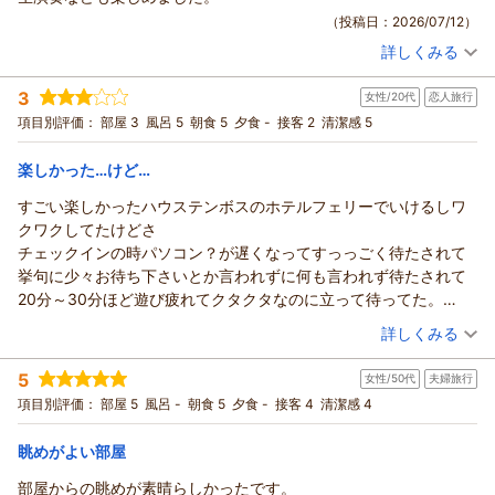
てのお客様に安心してお食事をお楽しみ頂けるよう、接遇の向
ご意見、ご感想をお寄せ頂きましたこと、重ねて御礼申し上げ
（投稿日：2026/07/12）
上に努めて参ります。
ます。初めてのハウステンボスへのご旅行に際し、数ある宿泊
これからも、お越し頂く皆様に心地よいご滞在をご提供できま
詳しくみる
施設の中からホテルヨーロッパをお選び頂きましたこと、大変
宿泊時期：
2026年06月宿泊 (家族旅行)
すよう、スタッフ一同精進して参りますので、またハウステン
光栄に存じます。また、ご夕食をお楽しみ頂き、お食事やサー
投稿者：
ポンさん
(男性/40代)
ボスへお越しの際には、ぜひホテルヨーロッパをご利用頂けま
3
ビス、立地につきましても「最高」とのお言葉を賜り、スタッ
女性/20代
恋人旅行
宿泊プラン：
【アペリティフ付き】フレンチレストラン「デアドミラル」で
すと幸いでございます。
季節のコースディナー（2食付き）
フ一同、大変嬉しく拝読いたしました。「次に伺う時もここに
ツイン
朝・夕
項目別評価：
部屋 3
風呂 5
朝食 5
夕食 -
接客 2
清潔感 5
宿泊価格帯：
お世話になりたい」とのお言葉を励みに、これからもお客様の
30,001円以上(大人一人あたり/税込)
（返信日：2026/07/19）
ご期待を超える喜びと感動をお届けできますよう、より一層努
楽しかった…けど…
ホテルヨーロッパ ハウステンボスからの返信
めて参ります。
すごい楽しかったハウステンボスのホテルフェリーでいけるしワ
またお二人にお目にかかれます日を、スタッフ一同、心よりお
先日は、ホテルヨーロッパにご宿泊頂き、誠にありがとうござ
クワクしてたけどさ
待ち申し上げております。
いました。また、ご帰宅後の貴重な時間を割いて、ご丁寧なる
チェックインの時パソコン？が遅くなってすっっごく待たされて
ご意見、ご感想をお寄せ頂きましたこと、重ねて御礼申し上げ
（返信日：2026/07/17）
挙句に少々お待ち下さいとか言われずに何も言われず待たされて
ます。当ホテルのお部屋からの景観や生演奏で、非日常なひと
20分～30分ほど遊び疲れてクタクタなのに立って待ってた。
ときをお過ごしになりましたご様子が伺い知れ、大変嬉しく拝
他のスタッフさん素通りなら待たせるならソファーにいっかい座
（投稿日：2026/07/09）
詳しくみる
読致しました。これからも、皆様から頂戴します貴重なご意見
りたかったよ…本当になんだったの…最後に謝られたけども…
を大切にし、温かいホスピタリティ精神に溢れた心からのおも
宿泊時期：
2026年05月宿泊 (恋人旅行)
部屋も朝食も良かった！でもあれはきつかったなぁ…
5
てなしと、より美しい快適な空間のご提供を目指し、日々研鑽
女性/50代
夫婦旅行
投稿者：
たまでさん
(女性/20代)
宿泊プラン：
【ハウステンボス最上位ホテル】ホテルヨーロッパ リゾートプ
を重ねる所存でございます。引き続きハウステンボス、ならび
項目別評価：
部屋 5
風呂 -
朝食 5
夕食 -
接客 4
清潔感 4
ラン（朝食付き）/2026年4月～
ツイン
朝のみ
にホテルヨーロッパをご愛顧賜りますようお願い申し上げま
宿泊価格帯：
21,001～22,000円(大人一人あたり/税込)
す。春夏秋冬、四季折々の色鮮やかな花が咲き誇り、季節毎に
眺めがよい部屋
異なる顔をお見せするハウステンボスへ是非ともまた足をお運
部屋からの眺めが素晴らしかったです。
ホテルヨーロッパ ハウステンボスからの返信