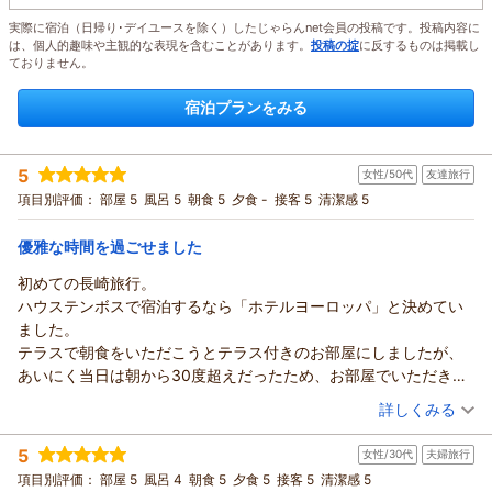
実際に宿泊（日帰り･デイユースを除く）したじゃらんnet会員の投稿です。投稿内容に
は、個人的趣味や主観的な表現を含むことがあります。
投稿の掟
に反するものは掲載し
ておりません。
宿泊プランをみる
5
女性/50代
友達旅行
項目別評価：
部屋 5
風呂 5
朝食 5
夕食 -
接客 5
清潔感 5
優雅な時間を過ごせました
初めての長崎旅行。
ハウステンボスで宿泊するなら「ホテルヨーロッパ」と決めてい
ました。
テラスで朝食をいただこうとテラス付きのお部屋にしましたが、
あいにく当日は朝から30度超えだったため、お部屋でいただきま
した。
（投稿日：2026/07/25）
詳しくみる
朝からシャンパンを頂き、ヒレステーキも付けた朝食で、お腹も
宿泊時期：
2026年07月宿泊 (友達旅行)
心も満たされる とても優雅な時間でした。
5
女性/30代
夫婦旅行
投稿者：
さおちゃんさん
(女性/50代)
ホテルのスタッフさんは、どなたも笑顔が素敵で丁寧な対応をし
宿泊プラン：
【75日前までの早期割】リゾートプラン（朝食付き）
項目別評価：
部屋 5
風呂 4
朝食 5
夕食 5
接客 5
清潔感 5
ツイン
てくださり、ありがとうございました。