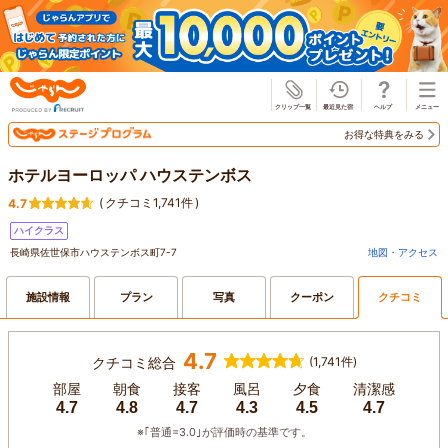
じゃらん
お得な特典をみる
ホテルヨーロッパ ハウステンボス
(
クチコミ1,741件
)
4.7
ハイクラス
長崎県佐世保市ハウステンボス町7-7
地図・アクセス
施設情報
プラン
写真
クーポン
クチコミ
4.7
クチコミ総合
(1,741件)
部屋
朝食
接客
風呂
夕食
清潔感
4.7
4.8
4.7
4.3
4.5
4.7
※｢普通=3.0｣が評価時の基準です。