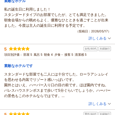
素敵なホテル
ず聴けずに終わってしまいました。勿体なかったです。
客様に、期待を超える喜びと感動をお持ち帰り頂けますよう、
やはり生演奏は響きが違ってエントランス付近を通った時に少し
私の誕生日に利用しました！
ホテルヨーロッパ ハウステンボスからの返信
できる限りのお手伝いをさせて頂きたいと存じます。是非、ま
だけ聴けてラッキーな気分でした。
スタンダードタイプのお部屋でしたが、とても満足できました。
た近い将来、当ホテルへご帰館頂けます日を楽しみに心よりお
先日は、ホテルヨーロッパにご宿泊頂き、誠にありがとうござ
朝食会場からの眺めもよく、優雅なひとときを過ごすことが出来
待ち申し上げております。今後とも末永いご愛顧を賜りますよ
いました。また、ご帰宅後の貴重な時間を割いて、ご丁寧なる
ました。今度は主人の誕生日に利用する予定です。
うお願い申し上げます。ありがとうございました。
ご意見、ご感想をお寄せ頂きましたこと、重ねて御礼申し上げ
（投稿日：2026/05/17）
ます。当ホテルでの優雅なひとときをお過ごしになりましたご
（返信日：2026/05/30）
詳しくみる
様子が伺い知れ、大変嬉しく拝読致しました。これからも、皆
宿泊時期：
2026年04月宿泊 (夫婦旅行)
様から頂戴します貴重なご意見を大切にし、温かいホスピタリ
投稿者：
こたさん
(女性/50代)
5
ティ精神に溢れた心からのおもてなしと、より美しい快適な空
女性/60代
夫婦旅行
宿泊プラン：
【ハウステンボス最上位ホテル】ホテルヨーロッパ リゾートプ
ラン（朝食付き）/2026年4月～
間のご提供を目指し、日々研鑽を重ねる所存でございます。引
ツイン
朝のみ
項目別評価：
部屋 5
風呂 5
朝食 4
夕食 -
接客 5
清潔感 5
宿泊価格帯：
き続きハウステンボス、ならびにホテルヨーロッパをご愛顧賜
21,001～22,000円(大人一人あたり/税込)
りますようお願い申し上げます。春夏秋冬、四季折々の色鮮や
素敵なホテルです
ホテルヨーロッパ ハウステンボスからの返信
かな花が咲き誇り、季節毎に異なる顔をお見せするハウステン
スタンダードな部屋でも二人には十分でした。ローラアシュレイ
ボスへ是非ともまた足をお運び下さいませ。心よりお待ち申し
先日は、ホテルヨーロッパにご宿泊頂き、誠にありがとうござ
を思わせる内装でリゾート感いっぱいです。
上げております。
いました。また、この度は、ご帰宅後のお忙しい時間を割い
園外とはいえ、ハーバー入り口の目の前です。ほぼ園内ですね。
て、ご丁寧なるご意見、ご感想をお寄せ頂きましたこと、重ね
（返信日：2026/05/26）
パレスハウステンボスまで歩いて5分ぐらいでしょうか。ハーバー
て御礼申し上げます。とても大切な記念日でのご旅行の場所
の景色もこのホテルならではです。
に、数ある施設の中から当ホテルをお選び頂きましたこと、そ
連泊しましたが朝食はビュッフェは人が多すぎてちょっと落ち着
（投稿日：2026/05/12）
詳しくみる
して、ご滞在中は充分にご満喫頂けましたご様子が伺い知れ、
きませんね。翌日は和食レストランを利用しましたが、混雑とは
大変嬉しく思っております。そして何より、私共も、良き思い
宿泊時期：
2026年05月宿泊 (夫婦旅行)
無縁でゆっくりといただけました。ひとつひとつのお料理が質が
5
出づくりの一役を担うことが少しでもできましたことを、光栄
男性/60代
夫婦旅行
投稿者：
リタさん
(女性/60代)