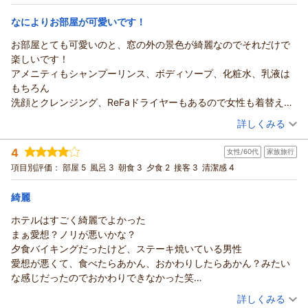
朝のみ
また、2日目の夜は、足りないものを次々順番にみつけてしまい、
なによりお部屋が可愛いです！
宿泊価格帯：
30,001円以上(大人一人あたり/税込)
その度にフロントにお電話してしまい、すみませんでした。
3つ目をみつけてしまった際には流石にもうお電話するのが憚られ
お部屋とても可愛いのと、窓の外の景色が綺麗なのでそれだけで
ホテルヨーロッパ ハウステンボスからの返信
て、
楽しいです！
先日は、ホテルヨーロッパにご宿泊いただき、誠にありがとう
直接フロントに行き対応して頂きました。
アメニティもシャンプーリンス、ボディソープ、化粧水、乳液は
ございました。また、ご帰宅後の貴重なお時間を割いて、ご意
ありがとうございました。
もちろん
見を頂戴しましたこと、重ねて御礼申し上げます。初めての長
連泊したので、3日目の朝食は日本料理「吉翠亭」の和朝食膳を大
洗顔とクレンジング、ReFaドライヤーもあるので女性も着替えが
崎旅行に際し、「ハウステンボスで宿泊するならホテルヨーロ
変美味しく頂きました。石庭の見えるお席で落ち着きました。
あればで行ける程便利でした！
（投稿日：2026/07/19）
詳しくみる
ッパ」とお選びいただきましたこと、大変光栄に存じます。ご
日々の喧騒を忘れて非日常を味わうには最高のホテルでした。
ローブだけじゃなくて上下分かれているパジャマがあるのもあり
朝食では、シャンパンやヒレステーキとともに優雅なひととき
宿泊時期：
2026年07月宿泊 (夫婦旅行)
またハウステンボスに行く機会があれば、こちらのホテルに滞在
がたかったです。
4
女性/60代
家族旅行
投稿者：
をお楽しみいただき、また、日本料理「吉翠亭」での和朝食も
さちさん
(女性/30代)
したいです。
朝食が選べるのも良かったです！
宿泊プラン：
【アペリティフ付き】フレンチレストラン「デアドミラル」で
項目別評価：
部屋 5
風呂 3
朝食 3
夕食 2
接客 3
清潔感 4
ご満足いただけたご様子を、大変嬉しく拝読いたしました。さ
デアドミラルの朝食も他のホテルだとなかなか無い内容で特別な
季節のコースディナー（2食付き）
ツイン
朝・夕
らに、スタッフの対応につきましても温かいお言葉を頂戴し、
時間でした！
宿泊価格帯：
30,001円以上(大人一人あたり/税込)
綺麗
スタッフ一同大きな励みとなっております。しかしながら、ご
滞在中には、客室備品の補充不備がございましたこと、その都
ホテルはすごく綺麗でよかった
ホテルヨーロッパ ハウステンボスからの返信
度お手数をお掛けしましたこと誠に申し訳ございませんでし
まぁ愛想？ノリが悪いかな？
この度は、ホテルヨーロッパにご宿泊賜り誠にありがとうござ
た。快適な空間をご提供すべきホテルとして、このような事態
夕食バイキングだったけど、ステーキ焼いている男性
いました。また、ご帰宅後の貴重なお時間を割いてご投稿賜り
を露呈しましたこと、ただただお詫び申し上げます。頂戴いた
愛想が悪くて、食べたらあかん、おかわりしたらあかん？みたい
ましたこと、重ねて御礼申し上げます。
しましたご指摘は関係部署にて共有し、客室清掃時の確認体制
な感じだったのでおかわりできなかった笑
お部屋の可愛らしい雰囲気や窓からの景色をお気に召していた
を今一度見直し、再発防止に努めてまいります。
ホテルはハウステンボス近いしとても良かったです
（投稿日：2026/07/14）
だき、ご滞在をお楽しみいただけたご様子を大変嬉しく拝読い
これからも、皆様から頂戴します貴重なご意見を大切にし、温
詳しくみる
また行きたいです、