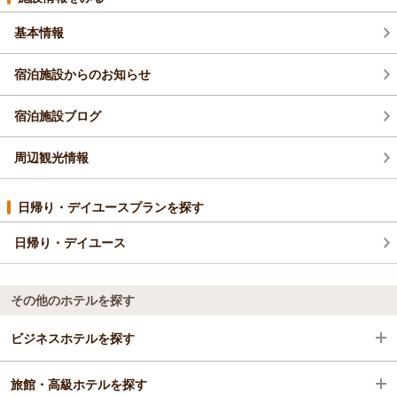
致して参る所存でございます。今後とも引き続きのご愛顧を賜
りますよう宜しくお願い申し上げます。是非、また近い将来の
基本情報
ご帰館を心よりお待ち申し上げております。
（返信日：2026/05/09）
宿泊施設からのお知らせ
宿泊施設ブログ
周辺観光情報
日帰り・デイユースプランを探す
日帰り・デイユース
その他のホテルを探す
ビジネスホテルを探す
旅館・高級ホテルを探す
長崎県