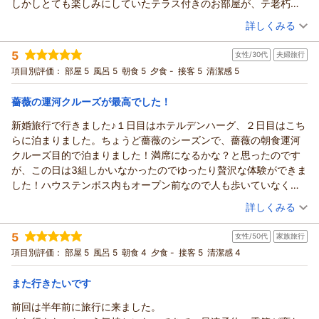
しかしとても楽しみにしていたテラス付きのお部屋が、テ老朽化
し、心温まるおもてなしと、より快適で美しい空間をご提供で
ます。船でのチェックインをはじめ、ご滞在をお楽しみいただ
が目立ってとても優雅にテラスで過ごすという感じてはなかった
（投稿日：2026/06/07）
きますよう、スタッフ一同努めてまいります。
けたご様子を伺い、大変嬉しく存じます。また、タワー側のお
詳しくみる
ことが残念でした。あとテラスに関しては隣の部屋との間に目隠
ハウステンボスは四季折々の花々や季節ごとのイベントなど、
部屋から、エヴァンゲリオンライドの開催にあわせてエヴァカ
宿泊時期：
2026年05月宿泊 (夫婦旅行)
しのようなものが無いので、あまり落ち着け無いというのも残念
その時々で異なる魅力をお楽しみいただけます。ぜひまた季節
ラーにライトアップされた塔をご覧いただきながら、幸せなお
5
女性/30代
夫婦旅行
投稿者：
MIYAさん
(男性/50代)
でした。
を変えてお越しいただき、ホテルヨーロッパで優雅なひととき
時間をお過ごしいただけたとのこと、私どもにとりましても大
宿泊プラン：
ホテルアムステルダム内「ア クールベール」ディナーブッフェ
項目別評価：
部屋 5
風呂 5
朝食 5
夕食 -
接客 5
清潔感 5
夕食はアムステルダムのディナーブッフェだったのですがとても
をお過ごしくださいませ。またお会いできます日を心よりお待
付きプラン（2食付き）
きな喜びでございます。これからも、皆様から頂戴します貴重
ツイン
朝・夕
美味しく大変満足でした。
ち申し上げております。
宿泊価格帯：
なご意見を大切にし、温かいホスピタリティ精神に溢れた心か
27,001～28,000円(大人一人あたり/税込)
薔薇の運河クルーズが最高でした！
朝食はヨーロッパのブッフェを選択したのですがこちらもとても
らのおもてなしと、より美しい快適な空間のご提供を目指し、
（返信日：2026/06/28）
美味しかったです。
新婚旅行で行きました♪１日目はホテルデンハーグ、２日目はこち
ホテルヨーロッパ ハウステンボスからの返信
日々研鑽を重ねる所存でございます。引き続きハウステンボ
スタッフの方達はどの方も接客が丁寧でとても素晴らしかったで
らに泊まりました。ちょうど薔薇のシーズンで、薔薇の朝食運河
ス、ならびにホテルヨーロッパをご愛顧賜りますようお願い申
先日は、ホテルヨーロッパにご宿泊頂き、誠にありがとうござ
す。
クルーズ目的で泊まりました！満席になるかな？と思ったのです
し上げます。春夏秋冬、四季折々の色鮮やかな花が咲き誇り、
いました。また、ご帰宅後のお忙しい時間を割いて、貴重なご
あと一つ残念なことをいうとWi-Fiの接続が非常に悪いというこ
が、この日は3組しかいなかったのでゆったり贅沢な体験ができま
季節毎に異なる顔をお見せするハウステンボスへ是非ともまた
意見をお寄せ頂きましたこと、重ねて御礼申し上げます。この
と。部屋の位置かもしれませんがWi-Fiを接続してもすぐログアウ
した！ハウステンボス内もオープン前なので人も歩いていなく
足をお運び下さいませ。心よりお待ち申し上げております。
たびは、久しぶりのハウステンボス旅行に際し、ホテルヨーロ
ト状態になりほぼ利用ができませんでした。
て、静かな中ゆったりとクルーズ内で朝食が旅行の中で1番良かっ
（投稿日：2026/06/06）
ッパをお選びいただきましたことを大変光栄に存じます。ホテ
（返信日：2026/06/13）
詳しくみる
テラスとWi-Fi以外はとても素晴らしかったです。
たです！また行きたいです。
ルの雰囲気やレストランでのお食事、またスタッフの対応につ
宿泊時期：
2026年05月宿泊 (夫婦旅行)
次利用させてもらうときは改善していただける
部屋もドムトールンが見えるところにしていただきありがとうご
きましてお褒めのお言葉を頂戴し、大変嬉しく拝読いたしまし
5
女性/50代
家族旅行
投稿者：
kayanoさん
(女性/30代)
ととても嬉しいです。
ざいます！
た。しかしながら、楽しみにされていたテラス付きのお部屋に
宿泊プラン：
【贅沢な朝時間】薔薇の運河モーニングクルーズプラン（朝食
項目別評価：
部屋 5
風呂 5
朝食 4
夕食 -
接客 5
清潔感 4
付き）
つきましては、設備の老朽化や隣室との仕切りに関してご期待
ツイン
朝のみ
宿泊価格帯：
に沿うことができず、申し訳ございませんでした。いただきま
30,001円以上(大人一人あたり/税込)
また行きたいです
したご意見は真摯に受け止め、今後の施設管理および改善の参
前回は半年前に旅行に来ました。
ホテルヨーロッパ ハウステンボスからの返信
考とさせていただきます。