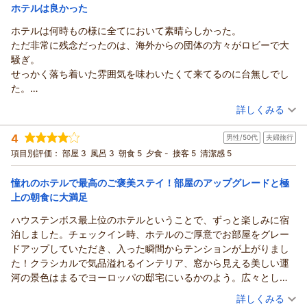
宿泊価格帯：
す。どうか末永いご愛顧を賜りますようお願い申し上げます。
25,001～26,000円(大人一人あたり/税込)
ホテルは良かった
また季節を替えてフロントロビーのお花を見に来たいです
また近い将来のご帰館を心よりお待ち申し上げております。
ホテルは何時もの様に全てにおいて素晴らしかった。
ホテルヨーロッパ ハウステンボスからの返信
（返信日：2026/06/07）
ただ非常に残念だったのは、海外からの団体の方々がロビーで大
この度は、ホテルヨーロッパにご宿泊賜り誠にありがとうござ
騒ぎ。
いました。また、ご帰宅後の貴重なお時間を割いてご投稿賜り
せっかく落ち着いた雰囲気を味わいたくて来てるのに台無しでし
ましたこと、重ねて御礼申し上げます。
た。
バラの香りに包まれたホテルヨーロッパでの優雅なひと時をお
更にロビーコンサートが始まっても騒ぎ続ける始末で閉口しまし
（投稿日：2026/06/01）
過ごし頂け、お部屋やテラスでのご朝食にもご満足頂けました
詳しくみる
た。
こと、大変嬉しく思っております。今後もお越し下さいました
宿泊時期：
2026年05月宿泊 (家族旅行)
これさえ無ければ最高だったのに、ホテルに非は無いとは言え、
一人一人のお客様に、当ホテルでのご滞在を良き思い出として
4
男性/50代
夫婦旅行
投稿者：
おきくさん
(男性/60代)
かなり残念な思い出になりました。
お持ち帰り頂けますよう、できる限りのお手伝いをさせて頂き
宿泊プラン：
【じゃらんのお得な10日間】ハウステンボスステイプラン（朝
項目別評価：
部屋 3
風呂 3
朝食 5
夕食 -
接客 5
清潔感 5
食付き）/2026年4月～
たいと存じます。是非、また近い将来、春夏秋冬、四季折々の
ツイン
朝のみ
宿泊価格帯：
色鮮やかな花が咲き誇り、季節毎に異なる顔をお見せするハウ
25,001～26,000円(大人一人あたり/税込)
憧れのホテルで最高のご褒美ステイ！部屋のアップグレードと極
ステンボスへ是非ともまた足をお運び下さいませ。心よりお待
上の朝食に大満足
ホテルヨーロッパ ハウステンボスからの返信
ち申し上げております。
ハウステンボス最上位のホテルということで、ずっと楽しみに宿
先日は、ホテルヨーロッパにご宿泊頂き、誠にありがとうござ
（返信日：2026/06/07）
泊しました。チェックイン時、ホテルのご厚意でお部屋をグレー
いました。また、ご帰宅後の貴重な時間を割いて、ご意見、ご
ドアップしていただき、入った瞬間からテンションが上がりまし
感想をお寄せ頂きましたこと、重ねて御礼申し上げます。ホテ
た！クラシカルで気品溢れるインテリア、窓から見える美しい運
ルでのご滞在やサービスにつきまして「いつものように全てに
河の景色はまるでヨーロッパの邸宅にいるかのよう。広々とした
おいて素晴らしかった」とのお言葉を頂戴し、大変光栄に存じ
空間で、日常を忘れて贅沢な時間を過ごすことができました。そ
（投稿日：2026/05/31）
ます。しかしながら、ロビーでの他のお客様のご利用状況によ
詳しくみる
して、特に感動したのが朝食です。種類豊富なブッフェはどれも