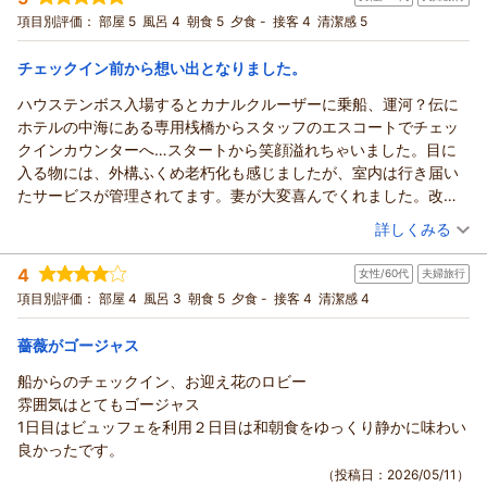
高くおすすめです。次回はアドミラルでの朝食を食べてみたい
宿泊プラン：
【じゃらんスペシャルウィーク】 ハウステンボスステイプラン
に存じております。これからも、お越し下さるお客様に、期待
項目別評価：
部屋 5
風呂 4
朝食 5
夕食 -
接客 4
清潔感 5
な。
（朝食付き)
ツイン
朝のみ
を超える喜びと感動を感じて頂けるサービスのご提供ができる
温泉施設も利用しました。夜8時ごろ行きましたが、9時過ぎの送
宿泊価格帯：
24,001～25,000円(大人一人あたり/税込)
よう、ホストクルー一同より一層の努力を重ねて参りますの
チェックイン前から想い出となりました。
迎バスはとても混雑していました。
で、末永いご愛顧を賜りますようお願い申し上げます。是非ま
翌日のパークチケット、大劇場の有料席招待、近くの温泉無料券
ハウステンボス入場するとカナルクルーザーに乗船、運河？伝に
ホテルヨーロッパ ハウステンボスからの返信
た近い将来のご帰館を心よりお待ち致しております。
送迎付き、長崎空港往復エアポートバスが利用できたり、特典を
ホテルの中海にある専用桟橋からスタッフのエスコートでチェッ
この度は、ホテルヨーロッパにご宿泊賜り誠にありがとうござ
（返信日：2026/05/23）
考えたらかなりおすすめだと思います。エアポートバスは早めに
クインカウンターへ…スタートから笑顔溢れちゃいました。目に
いました。また、ご帰宅後の貴重なお時間を割いてご投稿賜り
予約をいれないと満席になるのでご注意を。
入る物には、外構ふくめ老朽化も感じましたが、室内は行き届い
ましたこと、重ねて御礼申し上げます。
ランチにデアドミラルでコースをいただきました。優雅な雰囲気
たサービスが管理されてます。妻が大変喜んでくれました。改め
色とりどりの薔薇に包まれたハウステンボスでのひと時を優雅
で生演奏もありました。ゆったりとハウステンボスを楽しみたい
て、利用させて頂きます。
（投稿日：2026/05/11）
にお過ごし頂け、お部屋やご朝食、ご宿泊特典にもご満足頂け
詳しくみる
方にはおすすめのホテルだと思います。今回の目的はバラを見る
ましたこと、大変嬉しく思っております。是非、また機会がご
宿泊時期：
2026年04月宿泊 (夫婦旅行)
ことでした。5月のバラ祭りは最高でした。
ざいましたら、再びご帰館いただき、デ アドミラルでのご朝食
4
女性/60代
夫婦旅行
投稿者：
ヒデちゃんさん
(男性/60代)
をお楽しみいただけますことを切に願っております。これから
宿泊プラン：
【75日前までの早期割】リゾートプラン（朝食付き）
項目別評価：
部屋 4
風呂 3
朝食 5
夕食 -
接客 4
清潔感 4
ツイン
も、お越し下さるお客様に、期待を超える喜びと感動を感じて
朝のみ
頂けますよう、スタッフ一同、より一層の努力を重ねて参りま
薔薇がゴージャス
宿泊価格帯：
20,001～21,000円(大人一人あたり/税込)
すので、末永いご愛顧を賜りますようお願い申し上げます。是
船からのチェックイン、お迎え花のロビー
非また近い将来のご帰館を心よりお待ち致しております。
ホテルヨーロッパ ハウステンボスからの返信
雰囲気はとてもゴージャス
（返信日：2026/05/17）
先日は、ホテルヨーロッパにご宿泊頂き、誠にありがとうござ
1日目はビュッフェを利用２日目は和朝食をゆっくり静かに味わい
いました。また、ご帰宅後のお忙しい時間を割いて、貴重なご
良かったです。
意見をお寄せ頂きましたこと、重ねて御礼申し上げます。ホテ
（投稿日：2026/05/11）
ルヨーロッパ専用クルーザーでのチェックインで特別感を、そ