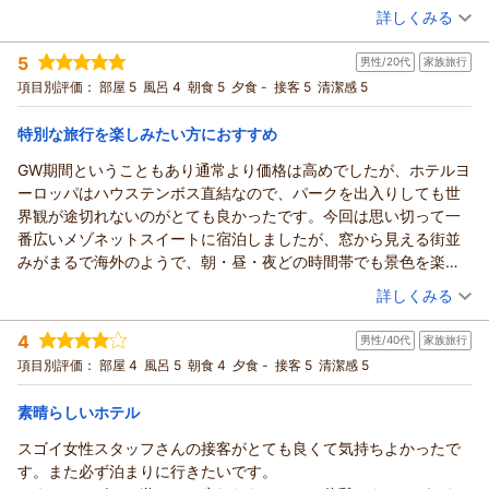
詳しくみる
して、当ホテルご宿泊のお客様にご利用頂ける特典で、存分に
宿泊時期：
2026年05月宿泊 (夫婦旅行)
投稿者：
ご満喫頂けましたご様子が伺い知れ、大変嬉しく思っておりま
Yuさん
(女性/60代)
5
男性/20代
家族旅行
宿泊プラン：
【ハウステンボス最上位ホテル】ホテルヨーロッパ リゾートプ
す。しかしながら、外構などの老朽化の件に関しましては、ご
ラン（朝食付き）
ツイン
朝のみ
項目別評価：
部屋 5
風呂 4
朝食 5
夕食 -
接客 5
清潔感 5
不快なをお掛けしてしまい誠に申し訳ございませんでした。改
宿泊価格帯：
30,001円以上(大人一人あたり/税込)
善に努めて参る所存でございます。どうか今後ともホテルヨー
特別な旅行を楽しみたい方におすすめ
ロッパをご愛顧賜りますようお願い申し上げますととともに、
ホテルヨーロッパ ハウステンボスからの返信
また近い将来のご帰館を心よりお待ち申し上げております。
GW期間ということもあり通常より価格は高めでしたが、ホテルヨ
先日は、ホテルヨーロッパにご宿泊頂き、誠にありがとうござ
（返信日：2026/05/13）
ーロッパはハウステンボス直結なので、パークを出入りしても世
いました。また、この度は、ご帰宅後のお忙しい時間を割い
界観が途切れないのがとても良かったです。今回は思い切って一
て、ご丁寧なるご感想をお寄せ頂きましたこと、重ねて御礼申
番広いメゾネットスイートに宿泊しましたが、窓から見える街並
し上げます。ホテルクルーザーでのチェックイン、ロビーの装
みがまるで海外のようで、朝・昼・夜どの時間帯でも景色を楽し
花、2日間の異なるご朝食メニューなど、ご滞在を充分にご満喫
めました。
（投稿日：2026/05/10）
詳しくみる
頂けましたご様子が伺い取れ、大変嬉しく、ほっと安堵致して
部屋についているお風呂は1階と2階で少し設備や雰囲気に差があ
おります。このようなお言葉を頂戴できますことが、私共にと
宿泊時期：
2026年05月宿泊 (家族旅行)
るように感じたため、そこだけ星4評価です。また、ハウステンボ
4
りまして何よりもの励みとなります。心より感謝申し上げま
男性/40代
家族旅行
投稿者：
しんたろうさん
(男性/20代)
ス温泉も利用しましたが、GW期間で子ども連れの方が多く、静か
宿泊プラン：
【憧れのスイートルームに泊まる】ホテルヨーロッパリゾート
す。これからも、お越し下さる全ての皆様に、期待を超える喜
項目別評価：
部屋 4
風呂 5
朝食 4
夕食 -
接客 5
清潔感 5
にゆっくり入浴したい人には少し賑やかに感じるかもしれませ
プラン（朝食付き）/2026年4月～
4ベッド
朝のみ
びと感動を感じて頂けますよう、スタッフ一同、より一層の努
ん。
宿泊価格帯：
30,001円以上(大人一人あたり/税込)
力を重ねて参りますので、末永いご愛顧を賜りますようお願い
素晴らしいホテル
朝食付きプランでしたが夕食は付いていないため、夜はハウステ
申し上げます。是非また近い将来のご帰館を心よりお待ち致し
ンボス内のレストランを利用しました。閉園時間に近づくと混雑
スゴイ女性スタッフさんの接客がとても良くて気持ちよかったで
ホテルヨーロッパ ハウステンボスからの返信
ております。
しやすく、店舗も大体21:00頃には閉まるところが多かったので、
す。また必ず泊まりに行きたいです。
先日は、ホテルヨーロッパにご宿泊頂き、誠にありがとうござ
（返信日：2026/05/16）