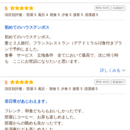
たしました。また、アメニティやReFaのドライヤー、セパレー
かいホスピタリティ精神に溢れた心からのおもてなしと、より
宿泊時期：
2026年07月宿泊 (家族旅行)
ありがとうございました
トタイプのパジャマなども快適にご利用いただけたとのこと、
5
美しい快適な空間のご提供を目指し、日々研鑽を重ねる所存で
男性/50代
夫婦旅行
投稿者：
あやたかさん
(女性/60代)
何よりでございます。さらに、朝食につきましても、お好みに
宿泊プラン：
ございます。引き続きハウステンボス、ならびにホテルヨーロ
ホテルアムステルダム内「ア クールベール」ディナーブッフェ
項目別評価：
部屋 5
風呂 4
朝食 5
夕食 5
接客 5
清潔感 5
付きプラン（2食付き）
合わせてお選びいただける点や、デ アドミラルでの特別なひと
その他
朝・夕
ッパをご愛顧賜りますようお願い申し上げます。春夏秋冬、四
宿泊価格帯：
ときをご満喫いただけたとのお言葉を賜り、大変光栄に存じま
23,001～24,000円(大人一人あたり/税込)
季折々の色鮮やかな花が咲き誇り、季節毎に異なる顔をお見せ
初めてのハウステンボス
す。これからも、お越しくださるお一人おひとりに、ホテルヨ
するハウステンボスへ是非ともまた足をお運び下さいませ。心
初めてのハウステンボス。
ホテルヨーロッパ ハウステンボスからの返信
ーロッパでのご滞在が心に残る思い出となりますよう、より一
よりお待ち申し上げております。
妻と２人旅行。フランスレストラン（デアドミラル)2食付きプラ
層のおもてなしに努めてまいります。是非、また近い将来、当
先日は、ホテルヨーロッパにご宿泊頂き、誠にありがとうござ
（返信日：2026/08/01）
ンで予約しました。
ホテルへご帰館頂けます日を楽しみに心よりお待ち申し上げて
いました。また、ご帰宅後の貴重な時間を割いて、ご丁寧なる
食事 サービス 立地条件 全てにおいて最高で、次に伺う時
おります。
ご意見、ご感想をお寄せ頂きましたこと、重ねて御礼申し上げ
も ここにお世話になりたいと思います。
ます。
（返信日：2026/07/22）
（投稿日：2026/07/12）
ホテルの清潔さや立地につきましてお褒めのお言葉を頂戴し、
詳しくみる
大変嬉しく拝読致しました。また、「また行きたい」とのお言
宿泊時期：
2026年06月宿泊 (夫婦旅行)
葉まで賜り、スタッフ一同何よりの励みでございます。
5
男性/40代
家族旅行
投稿者：
ぶ～さん
(男性/50代)
しかしながら、ご夕食時のステーキコーナーでのスタッフの対
宿泊プラン：
【アペリティフ付き】フレンチレストラン「デアドミラル」で
項目別評価：
部屋 5
風呂 -
朝食 5
夕食 5
接客 5
清潔感 5
季節のコースディナー（2食付き）
応につきましては、ご期待に沿うおもてなしをご提供できず、
ツイン
朝・夕
宿泊価格帯：
ご不快な思いをお掛けしましたこと、心よりお詫び申し上げま
30,001円以上(大人一人あたり/税込)
非日常があじわえます。
す。せっかくお食事をお楽しみ頂くひとときであったにもかか
フレンチ、和食どちらもおいしかったです。
ホテルヨーロッパ ハウステンボスからの返信
わらず、おかわりをためらわせてしまうような印象を与えてし
部屋にコーヒー、お茶も楽しめました。
まいましたことを、大変申し訳なく存じます。頂戴致しました
先日は、ホテルヨーロッパにご宿泊頂き、誠にありがとうござ
部屋からの眺めも良かったです。
ご意見を真摯に受け止め、担当部署へ共有するとともに、すべ
いました。また、ご帰宅後の貴重な時間を割いて、ご丁寧なる
生演奏なども楽しめました。