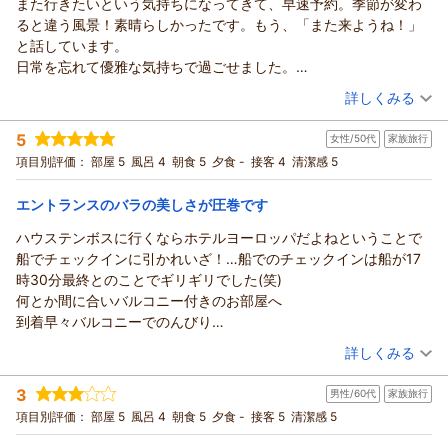
また行きたいという気持ちになってきて、早速予約。季節が変わ
また、Wi-Fi接続につきましてもご不便をお掛けし、重ねてお詫
先日は、ホテルヨーロッパにご宿泊頂き、誠にありがとうござ
ると違う風景！素晴らしかったです。もう、「また来ようね！」
び申し上げます。快適にお過ごしいただくための重要な設備で
いました。また、ご帰宅後の貴重な時間を割いて、ご丁寧なる
と話しています。
あるにもかかわらず、ご不自由な思いをお掛けしましたことを
ご意見、ご感想をお寄せ頂きましたこと、重ねて御礼申し上げ
日常を忘れて優雅な気持ちで過ごせました。
残念に思っております。ご指摘を関係部署へ共有し、原因の確
ます。新婚旅行でのご旅行の場所に、数ある施設の中から、当
子供から大人まで、みんなが幸せな気分になれました。
（投稿日：2026/06/01）
認と改善に努めてまいります。
ホテルをお選び頂きましたこと、とても光栄に存じておりま
詳しくみる
それにもかかわらず、「テラスとWi-Fi以外はとても素晴らしか
す。そして、私共も素敵な思い出作りのお役に立つことができ
宿泊時期：
2026年05月宿泊 (家族旅行)
った」とのお言葉を頂戴し、温かいお心遣いに感謝申し上げま
ましたこと、何より嬉しく思っております。これからも、皆様
5
女性/50代
家族旅行
投稿者：
おんちゃんさん
(女性/50代)
す。これからも、お客様により快適でご満足いただけるご滞在
から頂戴します貴重なご意見を大切にし、温かいホスピタリテ
宿泊プラン：
【じゃらんのお得な10日間】ハウステンボスステイプラン（朝
項目別評価：
部屋 5
風呂 4
朝食 5
夕食 -
接客 4
清潔感 5
をご提供できますよう、スタッフ一同努めてまいります。ぜひ
食付き）/5月開催
ィ精神に溢れた心からのおもてなしと、より美しい快適な空間
ツイン
朝のみ
またハウステンボスならびにホテルヨーロッパへお帰りいただ
宿泊価格帯：
のご提供を目指し、日々研鑽を重ねる所存でございます、引き
29,001～30,000円(大人一人あたり/税込)
エントランスのバラの美しさが圧巻です
けます日を、心よりお待ち申し上げております。
続きハウステンボス、ならびにホテルヨーロッパをご愛顧賜り
ハウステンボスに行くならホテルヨーロッパだよねということで
ホテルヨーロッパ ハウステンボスからの返信
ますようお願い申し上げます。春夏秋冬、四季折々の色鮮やか
（返信日：2026/06/13）
船でチェックインに引かれいざ！…船でのチェックインは船が17
な花が咲き誇り、季節毎に異なる顔をお見せするハウステンボ
先日は、ホテルヨーロッパにご宿泊頂き、誠にありがとうござ
時30分最終とのことでギリギリでした(笑)
スへ是非ともまた足をお運び下さいませ。心よりお待ち申し上
いました。また季節を変えて再びお帰り頂きましたこと、更に
何とか間に合いバルコニー付きのお部屋へ
げております。
は、今回のご滞在も快適にお過ごしになりましたご様子が伺い
到着早々バルコニーでのんびり
知れ、ほっと安堵するとともに、大変嬉しく拝読いたしまし
（返信日：2026/06/09）
朝食はバルコニーで頂きました大変優雅な気分でした
（投稿日：2026/06/01）
た。このようなお言葉を頂戴することができ、私共にとりまし
詳しくみる
館内も沢山の生花が飾られ、特にロビーのバラは圧巻で香りも良
て、何よりもの励みとなっております。心より感謝申し上げま
宿泊時期：
2026年05月宿泊 (家族旅行)
くそこに生演奏!
す。これからも、お越し頂きましたお客様に、日頃とは違う非
3
男性/60代
家族旅行
投稿者：
あやっぺさん
(女性/50代)
とても贅沢な時間でした
日常空間の中で、優雅なひとときをお過ごし頂けますよう、ス
宿泊プラン：
【ハウステンボス最上位ホテル】ホテルヨーロッパ リゾートプ
項目別評価：
部屋 5
風呂 4
朝食 5
夕食 -
接客 5
清潔感 5
ハウステンボスも行きたかったのであまりホテルではゆっくり出
ラン（朝食付き）
タッフ一同できる限りのお手伝いをさせて頂く所存でございま
ツイン
朝のみ
来なかったのが心残りなのです