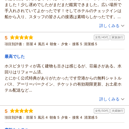
先日は、ホテルヨーロッパにご宿泊頂き、誠にありがとうござ
（返信日：2026/05/30）
ました！少し遅めでしたがまだまだ鑑賞できました。広い場所で
いました。また、この度は、ご帰宅後のお忙しい時間を割い
手入れされていてよかったです！そしてホテルのチェックインは
て、ご丁寧なるご感想をお寄せ頂きましたこと、重ねて御礼申
船から入り、スタッフの皆さんの接遇は素晴らしかったです。お
し上げます。ホテルクルーザーでのチェックイン、ご朝食な
部屋も可愛らしい作り。ゆっくりできました。夕飯は日本食の会
（投稿日：2026/05/25）
ど、ご滞在を充分にご満喫頂けましたご様子が伺い取れ、大変
詳しくみる
席料理で美味しくいただきました。スタッフの方も親切でした。
嬉しく、ほっと安堵致しております。このようなお言葉を頂戴
宿泊時期：
2026年05月宿泊 (夫婦旅行)
ホテルの中はいい香りがしてバラが飾られていて素晴らしかった
できますことが、私共にとりまして何よりもの励みとなりま
5
女性/40代
家族旅行
投稿者：
korikaさん
(女性/50代)
です。
す。心より感謝申し上げます。これからも、お越し下さる全て
宿泊プラン：
【旬の味覚を堪能】日本料理「吉翠亭」の「彩懐石」付きプラ
項目別評価：
部屋 4
風呂 4
朝食 -
夕食 -
接客 5
清潔感 5
ン（2食付き）
のお客様に、期待を超える喜びと感動を感じて頂けますよう、
ツイン
朝・夕
宿泊価格帯：
スタッフ一同、より一層の努力を重ねて参りますので、末永い
30,001円以上(大人一人あたり/税込)
最高でした
ご愛顧を賜りますようお願い申し上げます。是非また近い将来
ホスピタリティが高く建物も古さは感じるが、荘厳さがある。水
ホテルヨーロッパ ハウステンボスからの返信
のご帰館を心よりお待ち致しております。
回りはリフォーム済。
この度は、ホテルヨーロッパにご宿泊賜り誠にありがとうござ
（返信日：2026/05/30）
とにかく公式特典がありがたかったです空港からの無料シャトル
いました。また、ご帰宅後の貴重なお時間を割いてご投稿賜り
バス、アーリーパークイン、チケットの有効期限更新、お土産ホ
ましたこと、重ねて御礼申し上げます。
テル配送など
銀婚式という節目となる記念旅行の場所に、数ある施設の中か
とにかくオトク感が凄かった。
（投稿日：2026/05/22）
ら、当ホテルをお選び頂きましたこと、とても光栄に存じてお
詳しくみる
立地も最高で疲れた時にいつでも戻れる。実際お昼寝を3度ほどし
ります。そして、私共も素敵な思い出作りのお役に立つことが
宿泊時期：
2026年04月宿泊 (家族旅行)
ました。
できましたこと、何より嬉しく思っております。バラの香りに
5
女性/50代
夫婦旅行
投稿者：
あおさん
(女性/40代)
食事もゆっくりしたいときはホテルに戻るなど選択肢が出来て快
包まれたホテルヨーロッパでの贅沢なひと時をお過ごし頂け、
宿泊プラン：
【じゃらんスペシャルウィーク】 ハウステンボスステイプラン
項目別評価：
部屋 5
風呂 4
朝食 5
夕食 -
接客 4
清潔感 5
適でした。
（素泊まり)
お部屋やお食事にもご満足頂けましたご様子も伺い知れ、ほっ
ツイン
食事なし
せっかくの生ライブを聴きたかったのですが、タイミングが合わ
宿泊価格帯：
と安堵しております。今後もお越し下さいました一人一人のお
18,001～19,000円(大人一人あたり/税込)