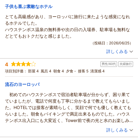
く楽しみにしてたブッフェも、新しく席を用意していただいても
す。
宿泊価格帯：
30,001円以上(大人一人あたり/税込)
ます。今後も、お越し頂くお客様お一人おひとりに、心に残る
子供も喜ぶ素敵なホテル
食べ続ける気持ちもなくなってしまいした。謝罪も丁寧にしてい
ひとときをお過ごし頂けますよう、心を込めたおもてなしに努
（返信日：2026/07/11）
ただきましたがやはり残念な気持ちは大きいです。もしまた機会
とても高級感があり、ヨーロッパに旅行に来たような感覚になれ
ホテルヨーロッパ ハウステンボスからの返信
めて参ります。是非、また近い将来、当ホテルへご帰館頂けま
があれば1人のときは、和食か洋食コースにするべきかとまた1人
るホテルでした。
す日を楽しみに心よりお待ち申し上げております。ありがとう
先日は、ホテルヨーロッパにご宿泊頂き、誠にありがとうござ
ブッフェでは自分の方が気をつけるべきマナーもまだまだあるな
ハウステンボス温泉の無料券や次の日の入場券、駐車場も無料な
ございました。
いました。また、この度は、ご帰宅後のお忙しい時間を割い
と反省もし、結果として良い経験ができました。
どとてもおトクだなと感じました。
て、ご丁寧なるご意見、ご感想をお寄せ頂きましたこと、重ね
（返信日：2026/07/02）
素敵なホテルヨーロッパで、素敵なスタッフさん方々素敵な時間
（投稿日：2026/06/25）
て御礼申し上げます。20年ぶりにホテルヨーロッパへお帰りい
をありがとうございました
詳しくみる
ただきましたことを大変光栄に思っております。また、ご滞在
宿泊時期：
2026年06月宿泊 (家族旅行)
中はバーでのひとときや、スタッフの対応につきまして温かい
投稿者：
まゆさん
(女性/40代)
4
お言葉を賜り、誠にありがとうございます。館内でのご挨拶や
男性/60代
夫婦旅行
宿泊プラン：
【じゃらんスペシャルウィーク】ハウステンボスステイプラン
（朝食付き）/6月開催
お荷物のお預かり、パーク内のご案内など、スタッフへのお褒
トリプル
朝のみ
項目別評価：
部屋 4
風呂 4
朝食 4
夕食 -
接客 5
清潔感 4
宿泊価格帯：
めのお言葉は、私どもにとりまして何よりの励みでございま
20,001～21,000円(大人一人あたり/税込)
す。しかしながら、ご朝食の際には、お食事の途中にもかかわ
流石のヨーロッパ
ホテルヨーロッパ ハウステンボスからの返信
らずお席を片付けてしまい、楽しみにしてくださっていたご朝
初めてのハウステンボスで宿泊者駐車場が分からず、困り果て
食のお時間に残念なお気持ちをお掛けしましたこと、心よりお
先日は、ホテルヨーロッパにご宿泊頂き、誠にありがとうござ
ていましたが、電話で何度も丁寧に分かるまで教えてもらいまし
詫び申し上げます。お客様ご自身のお気遣いまでお聞かせいた
いました。また、ご帰宅後の貴重な時間を割いて、ご丁寧なる
た。HOTELでは接客が素晴らしく、笑顔で何でも優しく教えても
だきましたが、本来であれば、スタッフがお客様のご利用状況
ご意見、ご感想をお寄せ頂きましたこと、重ねて御礼申し上げ
らいました。朝食もバイキングで満足出来るものでした。ハウス
を十分に確認したうえで対応すべきことであり、配慮に欠ける
ます。「ヨーロッパに旅行に来たような感覚になれるホテル」
テンボス出入口にも大変近く、Tower前で夜の光と水のお楽しみ
対応となりましたことを真摯に受け止めております。いただき
とのお言葉を頂戴し、大変光栄に存じます。当ホテルならでは
も雨天でも直ぐに移動が出来てありがたかったです。部屋も清潔
（投稿日：2026/06/25）
ましたご意見は関係部署とも共有し、同様のことがないよう確
詳しくみる
の街並みや空間、そして非日常の雰囲気をお楽しみいただけた
感は十分ですが、たまたまティシュ箱を動かした時にゴミが結構
認の徹底とサービスの向上に努めてまいります。これからも、
ご様子が伺え、スタッフ一同大変嬉しく拝読いたしました。ま
宿泊時期：
2026年06月宿泊 (夫婦旅行)