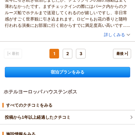
当ホテルへご帰館頂けます日を楽しみに心よりお待ち申し上げ
先般は、ホテルヨーロッパにご宿泊頂きまして、誠にありがと
薄れなかったです。まずチェックインの際にはパーク内からのク
ております。今後とも末永いご愛顧を賜りますようお願い申し
うございました。また、ご帰宅頂きました後のお忙しい時間を
ルーズ船でホテルまで送迎してくれるのが嬉しいですし、非日常
上げます。ありがとうございました。
割いて、貴重なご意見をお寄せ頂きましたこと、重ねて御礼申
感がすごく世界観に引き込まれます。ロビーもお花の香りと随時
し上げます。ご指摘いただきましたご朝食につきまして、ご満
（返信日：2026/05/09）
行われる演奏にお部屋に行く前からすでに満足度高い高いです…
足いただけるものではなかったことにより、ご不快な思いをお
今回お部屋はパークビューのお部屋にしましたが、サイトに載っ
（投稿日：2026/05/04）
詳しくみる
かけしてしまい、誠に遺憾に存じております。
てたイメージ画像よりも綺麗でパークに行くのも勿体ないほど素
この度お寄せいただきましたご意見は、朝食内容改善に向けて
宿泊時期：
2026年05月宿泊 (一人旅)
敵でした。プランでついてくる朝ごはんもすごく気に入ってま
関係各所共有を行い、ご満足いただけるように改善へと繋げて
投稿者：
ききさん
(男性/20代)
す。アンカーズラウンジのビュッフェは種類も豊富なのはもちろ
宿泊プラン：
【ハウステンボス最上位ホテル】ホテルヨーロッパ リゾートプ
1
2
3
まいります。
|< 最初
最後 >|
ん、二日目のドミリアルのコースも朝からテンション上げてくれ
ラン（朝食付き）
ツイン
朝のみ
改めまして、この度は貴重なお時間を割いてご意見をお寄せい
ていい一日を切らせてもらいました。また再訪したいです
宿泊価格帯：
30,001円以上(大人一人あたり/税込)
ただきましたこと、深く御礼申し上げますとともに、ご期待に
宿泊プランをみる
沿えなかったことを重ねてお詫び申し上げます。
ホテルヨーロッパ ハウステンボスからの返信
機会がございましたら、また、当ホテルへお越し頂けますこと
を、心よりお待ち申し上げております。今後ともご愛顧賜りま
先日は、ホテルヨーロッパにご宿泊頂き、誠にありがとうござ
すようお願い申し上げます。
ホテルヨーロッパ ハウステンボス
いました。また、この度は、ご帰宅後の貴重なお時間を割いて
ご丁寧なるご意見、ご感想をお寄せ頂きましたこと、重ねて御
（返信日：2026/05/09）
礼申し上げます。度重なるご宿泊を賜り、今回のご滞在も快適
すべてのクチコミをみる
にお過ごし頂けましたご様子が伺い取れ、ほっと安堵するとと
もに大変嬉しく拝読致しました。これからも、お越し下さいま
投稿から1年以上経過したクチコミ
したお客様に、日頃の疲れを癒して頂けるような快適な非日常
的空間をご提供し、心からの温かいおもてなしで皆様をお迎え
施設情報をみる