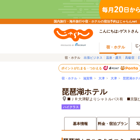
国内旅行・海外旅行や宿・ホテルの宿泊予約はじゃらんnet
こんにちは♪ゲストさん
じ
宿・ホテル
宿・ホテル
出張ビジネス
温泉・露天
高級宿
ポイントがたまる・つかえる
宿・ホテル
>
滋賀県
>
大津
>
大津
>
琵琶湖ホテ
琵琶湖ホテル
■ＪＲ大津駅よりシャトルバス有 ■京阪びわ
ハイクラス
基本情報
料金・宿泊プラン
写