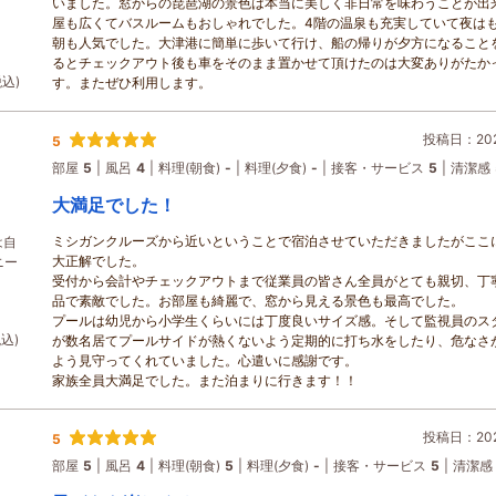
いました。窓からの琵琶湖の景色は本当に美しく非日常を味わうことが出
ー
屋も広くてバスルームもおしゃれでした。4階の温泉も充実していて夜は
朝も人気でした。大津港に簡単に歩いて行け、船の帰りが夕方になること
るとチェックアウト後も車をそのまま置かせて頂けたのは大変ありがたか
税込)
す。またぜひ利用します。
投稿日：2026
5
部屋
5
風呂
4
料理(朝食)
-
料理(夕食)
-
接客・サービス
5
清潔感
大満足でした！
ミシガンクルーズから近いということで宿泊させていただきましたがここ
は自
大正解でした。
ニー
受付から会計やチェックアウトまで従業員の皆さん全員がとても親切、丁
品で素敵でした。お部屋も綺麗で、窓から見える景色も最高でした。
プールは幼児から小学生くらいには丁度良いサイズ感。そして監視員のス
税込)
が数名居てプールサイドが熱くないよう定期的に打ち水をしたり、危なさ
よう見守ってくれていました。心遣いに感謝です。
家族全員大満足でした。また泊まりに行きます！！
投稿日：2026
5
部屋
5
風呂
4
料理(朝食)
5
料理(夕食)
-
接客・サービス
5
清潔感