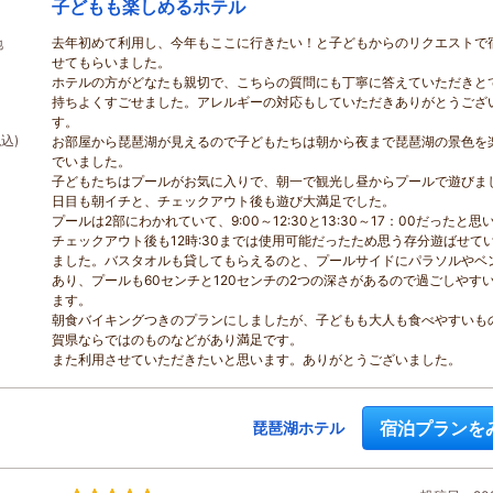
子どもも楽しめるホテル
去年初めて利用し、今年もここに行きたい！と子どもからのリクエストで
地
せてもらいました。
ー
ホテルの方がどなたも親切で、こちらの質問にも丁寧に答えていただきと
持ちよくすごせました。アレルギーの対応もしていただきありがとうござ
す。
税込)
お部屋から琵琶湖が見えるので子どもたちは朝から夜まで琵琶湖の景色を
でいました。
子どもたちはプールがお気に入りで、朝一で観光し昼からプールで遊びま
日目も朝イチと、チェックアウト後も遊び大満足でした。
プールは2部にわかれていて、9:00～12:30と13:30～17：00だったと思
チェックアウト後も12時:30までは使用可能だったため思う存分遊ばせて
ました。バスタオルも貸してもらえるのと、プールサイドにパラソルやベ
あり、プールも60センチと120センチの2つの深さがあるので過ごしやす
ます。
朝食バイキングつきのプランにしましたが、子どもも大人も食べやすいも
賀県ならではのものなどがあり満足です。
また利用させていただきたいと思います。ありがとうございました。
宿泊プランを
琵琶湖ホテル