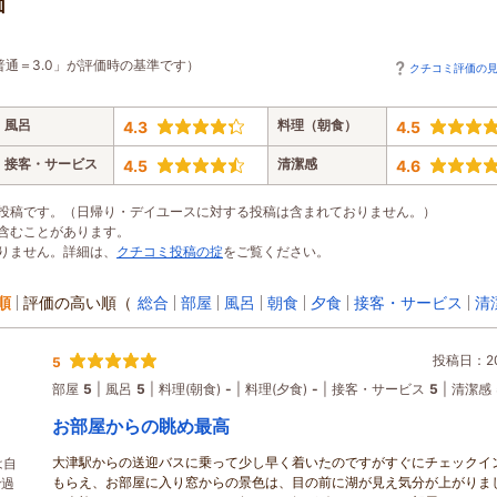
価
普通＝3.0」が評価時の基準です）
クチコミ評価の
風呂
料理（朝食）
4.3
4.5
接客・サービス
清潔感
4.5
4.6
投稿です。（日帰り・デイユースに対する投稿は含まれておりません。）
含むことがあります。
りません。詳細は、
クチコミ投稿の掟
をご覧ください。
順
評価の高い順
（
総合
部屋
風呂
朝食
夕食
接客・サービス
清
投稿日：202
5
部屋
5
風呂
5
料理(朝食)
-
料理(夕食)
-
接客・サービス
5
清潔感
お部屋からの眺め最高
大津駅からの送迎バスに乗って少し早く着いたのですがすぐにチェックイ
は自
もらえ、お部屋に入り窓からの景色は、目の前に湖が見え気分が上がりま
で過