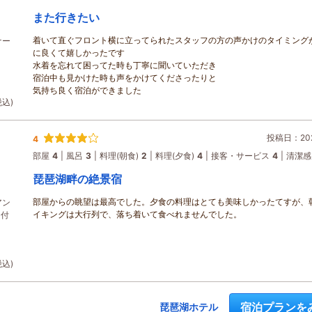
また行きたい
着いて直ぐフロント横に立ってられたスタッフの方の声かけのタイミング
ナー
に良くて嬉しかったです
ー
水着を忘れて困ってた時も丁寧に聞いていただき
宿泊中も見かけた時も声をかけてくださったりと
気持ち良く宿泊ができました
税込)
投稿日：202
4
部屋
4
風呂
3
料理(朝食)
2
料理(夕食)
4
接客・サービス
4
清潔感
琵琶湖畔の絶景宿
部屋からの眺望は最高でした。夕食の料理はとても美味しかったてすが、
アン
イキングは大行列で、落ち着いて食べれませんでした。
ェ付
税込)
宿泊プランを
琵琶湖ホテル