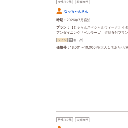
女性/60代
家族旅行
なっちゃんさん
時期
2026年7月宿泊
プラン
【じゃらんスペシャルウィーク】イ
アンダイニング「ベルラーゴ」夕朝食付プラ
ツイン
朝・夕
価格帯
18,001～19,000円(大人１名あたり/
男性/40代
夫婦旅行