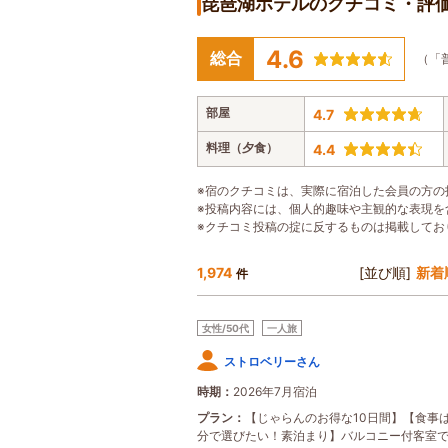
琵琶湖ホテルのクチコミ・評
4.6
総合
（「
部屋
4.7
料理（夕食）
4.4
※宿のクチコミは、実際に宿泊した会員の方の
※投稿内容には、個人的趣味や主観的な表現を
※クチコミ投稿の掟に反するものは掲載してお
1,974
[並び順]
新着
件
女性/50代
一人旅
ストロベリーさん
時期
2026年7月宿泊
プラン
【じゃらんのお得な10日間】【食事
分で選びたい！素泊まり】バルコニー付客室