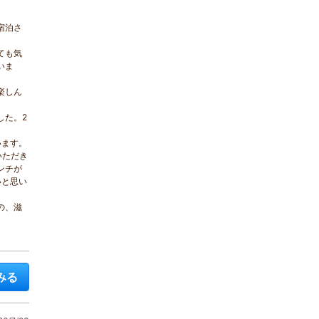
宿泊さ
ても気
いま
楽しん
した。2
います。
いただき
ンチが
いと思い
の、滋
みる