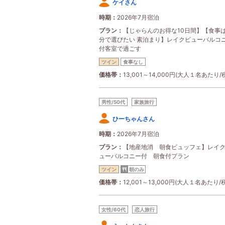
ケイさん
時期
2026年7月宿泊
プラン
【じゃらんのお得な10日間】【食事
分で選びたい 素泊まり】レイクビューバルコ
付客室で過ごす
ツイン
食事なし
価格帯
13,001～14,000円(大人１名あたり/
男性/50代
家族旅行
ひーちゃんさん
時期
2026年7月宿泊
プラン
【地産地消 朝食ビュッフェ】レイ
ューバルコニー付 朝食付プラン
ツイン
朝のみ
価格帯
12,001～13,000円(大人１名あたり/
女性/60代
恋人旅行