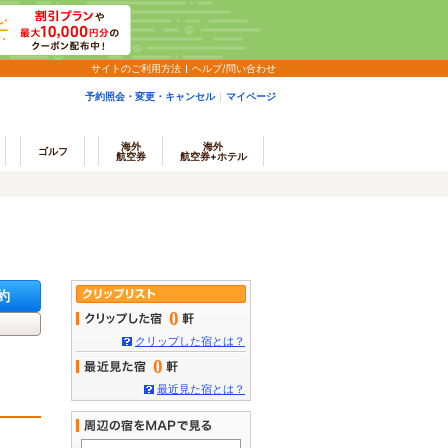
サイトのご利用方法
ヘルプ/問い合わせ
予約照会・変更・キャンセル
マイページ
海外
海外
ゴルフ
航空券
航空券+ホテル
約
0
クリップした宿とは？
0
最近見た宿とは？