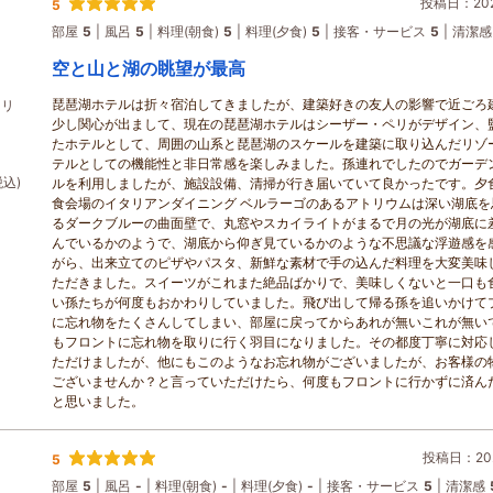
投稿日：2026
5
部屋
5
風呂
5
料理(朝食)
5
料理(夕食)
5
接客・サービス
5
清潔感
空と山と湖の眺望が最高
琵琶湖ホテルは折々宿泊してきましたが、建築好きの友人の影響で近ごろ
タリ
少し関心が出まして、現在の琵琶湖ホテルはシーザー・ペリがデザイン、
ン
たホテルとして、周囲の山系と琵琶湖のスケールを建築に取り込んだリゾ
テルとしての機能性と非日常感を楽しみました。孫連れでしたのでガーデ
税込)
ルを利用しましたが、施設設備、清掃が行き届いていて良かったです。夕
食会場のイタリアンダイニング ベルラーゴのあるアトリウムは深い湖底を
るダークブルーの曲面壁で、丸窓やスカイライトがまるで月の光が湖底に
んでいるかのようで、湖底から仰ぎ見ているかのような不思議な浮遊感を
がら、出来立てのピザやパスタ、新鮮な素材で手の込んだ料理を大変美味
ただきました。スイーツがこれまた絶品ばかりで、美味しくないと一口も
い孫たちが何度もおかわりしていました。飛び出して帰る孫を追いかけて
に忘れ物をたくさんしてしまい、部屋に戻ってからあれが無いこれが無い
もフロントに忘れ物を取りに行く羽目になりました。その都度丁寧に対応
ただけましたが、他にもこのようなお忘れ物がございましたが、お客様の
ございませんか？と言っていただけたら、何度もフロントに行かずに済ん
と思いました。
投稿日：202
5
部屋
5
風呂
-
料理(朝食)
-
料理(夕食)
-
接客・サービス
5
清潔感