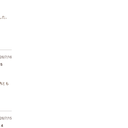
した。
6/7/16
5
内とも
6/7/15
4