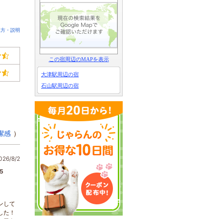
見方・説明
この宿周辺のMAPを表示
大津駅周辺の宿
石山駅周辺の宿
潔感
）
6/8/2
5
ンして
した！