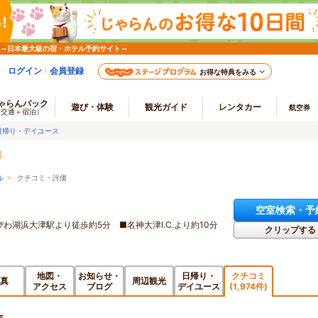
 ～日本最大級の宿・ホテル予約サイト～
ログイン
会員登録
お得な特典をみる
ゃらんパック
遊び・体験
観光ガイド
レンタカー
航空券
（交通＋宿泊）
日帰り・デイユース
ル
> クチコミ・評価
空室検索・予
湖浜大津駅より徒歩約5分 ■名神大津I.C.より約10分
クリップする
地図・
お知らせ・
日帰り・
クチコミ
真
周辺観光
アクセス
ブログ
デイユース
(1,974件)