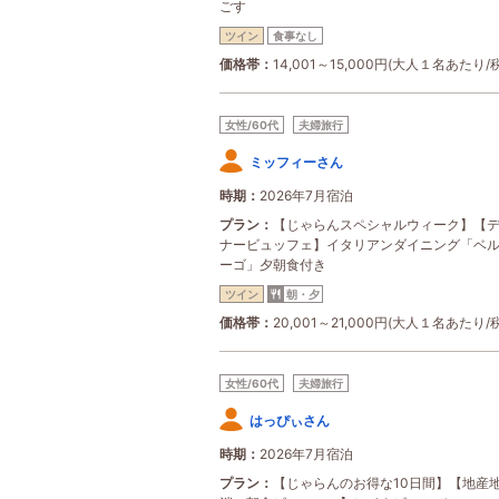
ごす
ツイン
食事なし
価格帯
14,001～15,000円(大人１名あたり/
女性/60代
夫婦旅行
ミッフィーさん
時期
2026年7月宿泊
プラン
【じゃらんスペシャルウィーク】【
ナービュッフェ】イタリアンダイニング「ベ
ーゴ」夕朝食付き
ツイン
朝・夕
価格帯
20,001～21,000円(大人１名あたり/
女性/60代
夫婦旅行
はっぴぃさん
時期
2026年7月宿泊
プラン
【じゃらんのお得な10日間】【地産