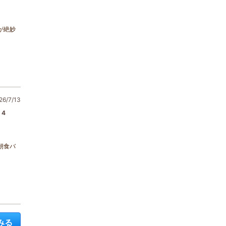
が絶妙
6/7/13
4
朝食バ
みる