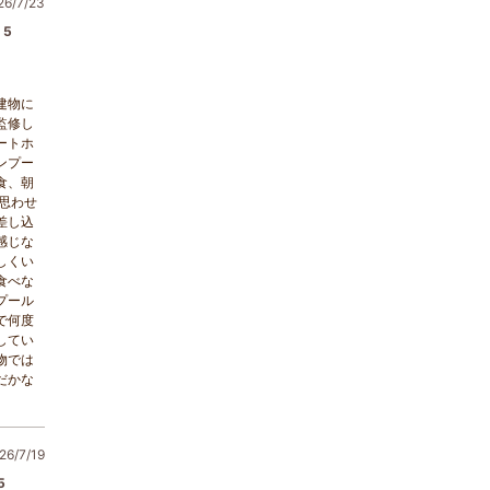
/7/23
5
建物に
監修し
ートホ
ンプー
食、朝
思わせ
差し込
感じな
しくい
食べな
プール
で何度
してい
物では
だかな
6/7/19
5