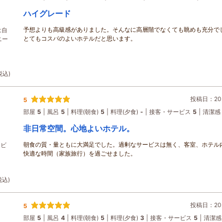
ハイグレード
予想よりも高級感がありました。そんなに高層階でなくても眺めも充分で
は自
とてもコスパのよいホテルだと思います。
ニー
税込)
投稿日：202
5
部屋
5
風呂
5
料理(朝食)
5
料理(夕食)
-
接客・サービス
5
清潔感
非日常空間。心地よいホテル。
朝食の質・量ともに大満足でした。過剰なサービスは無く、客室、ホテル
クビ
快適な時間（家族旅行）を過ごせました。
税込)
投稿日：202
5
部屋
5
風呂
4
料理(朝食)
5
料理(夕食)
3
接客・サービス
5
清潔感