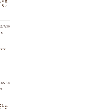
り景色
もリフ
/7/30
4
のです
6/7/26
5
ると思