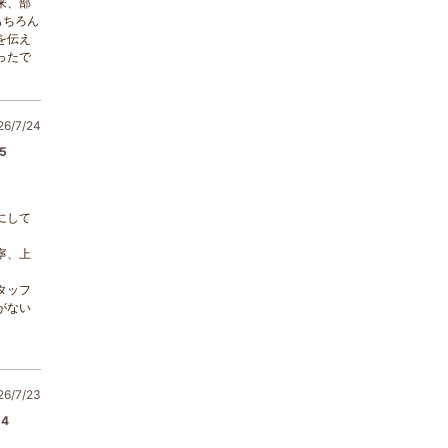
来、部
もちろん
を伝え
ったで
/7/24
5
にして
寧、上
タッフ
がない
/7/23
4