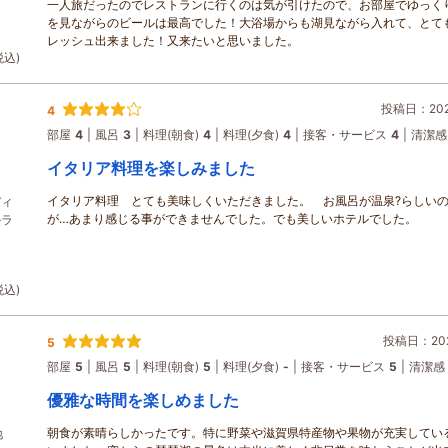
一人旅だったのでレストランに行くのは気が引けたので、お部屋でゆっく
を見ながらのビールは最高でした！大浴場からも湖見ながら入れて、とて
レッシュ出来ました！又来たいと思いました。
税込)
投稿日：2026
4
部屋
4
風呂
3
料理(朝食)
4
料理(夕食)
4
接客・サービス
4
清潔感
イタリア料理を楽しみました
イタリア料理 とても美味しくいただきました。 お風呂が温泉?らしい
ディ
が…あまり感じる事ができませんでした。でも美しいホテルでした。
ルラ
税込)
投稿日：202
5
部屋
5
風呂
5
料理(朝食)
5
料理(夕食)
-
接客・サービス
5
清潔感
優雅な時間を楽しめました
朝食が素晴らしかったです。特に野菜や滋賀県特産物や果物が充実してい
地