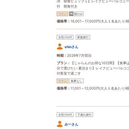
消 朝食ビュッフェ】レイクビューバルコニ
付 朝食付き
ツイン
朝のみ
価格帯
16,001～17,000円(大人１名あたり/
女性/30代
家族旅行
shinさん
時期
2026年7月宿泊
プラン
【じゃらんのお得な10日間】【食事
分で選びたい 素泊まり】レイクビューバルコ
付客室で過ごす
ツイン
食事なし
価格帯
11,001～12,000円(大人１名あたり/
女性/30代
子連れ旅行
みーさん