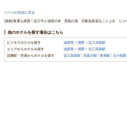
ページの先頭に戻る
[旅館]食通も絶賛！近江牛と滋賀の幸 美肌の湯 宝船温泉湯元ことぶき じゃら
他のホテルを探す場合はこちら
ビジネスホテルを探す
滋賀県
>
湖西
>
近江高島駅
エリアからホテルを探す
滋賀県
>
湖西
>
近江高島駅
近隣駅・空港からホテルを探す
近江高島駅
|
安曇川駅
|
新旭駅
|
北小松駅