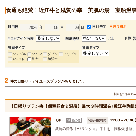
食通も絶賛！近江牛と滋賀の幸 美肌の湯 宝船温
シングル
ツイン
ダブル
トリプル
4ベッド
和室
和洋室
2
件の日帰り・デイユースプランがありました。
料金は1部屋の
【日帰りプラン梅【個室昼食＆温泉】最大３時間滞在♪近江牛陶板
11:00～20:
食事：
昼のみ
利用可能時間
滋賀の誇る【A5ランク近江牛】を「陶板焼き膳」