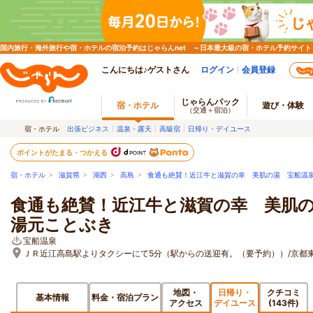
国内旅行・海外旅行や宿・ホテルの宿泊予約はじゃらんnet ～日本最大級の宿・ホテル予約サイト
こんにちは♪ゲストさん
ログイン
会員登録
じゃらんパック
宿・ホテル
遊び・体験
（交通＋宿泊）
宿・ホテル
出張ビジネス
温泉・露天
高級宿
日帰り・デイユース
ポイントがたまる・つかえる
宿・ホテル
>
滋賀県
>
湖西
>
高島
>
食通も絶賛！近江牛と滋賀の幸 美肌の湯 宝船温
食通も絶賛！近江牛と滋賀の幸 美肌
湯元ことぶき
宝船温泉
ＪＲ近江高島駅よりタクシーにて5分（駅からの送迎有。（要予約））/京都東IC
地図・
日帰り・
クチコミ
基本情報
料金・宿泊プラン
アクセス
デイユース
(143件)