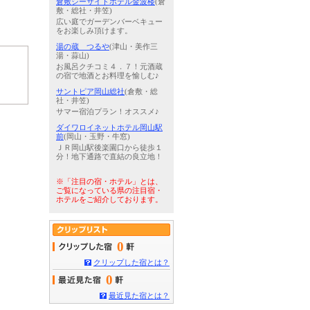
倉敷シーサイドホテル金波楼
(倉
敷・総社・井笠)
広い庭でガーデンバーベキュー
をお楽しみ頂けます。
湯の蔵 つるや
(津山・美作三
湯・蒜山)
お風呂クチコミ４．７！元酒蔵
の宿で地酒とお料理を愉しむ♪
サントピア岡山総社
(倉敷・総
社・井笠)
サマー宿泊プラン！オススメ♪
ダイワロイネットホテル岡山駅
前
(岡山・玉野・牛窓)
ＪＲ岡山駅後楽園口から徒歩１
分！地下通路で直結の良立地！
※「注目の宿・ホテル」とは、
ご覧になっている県の注目宿・
ホテルをご紹介しております。
0
クリップした宿とは？
0
最近見た宿とは？