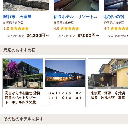
離れ家 石田屋
伊豆ホテル リゾート＆スパ
静岡県 / 東伊豆
静岡県 / 東伊豆
静岡県 / 東伊豆
5.0
4.9
4.7
24,200円～
87,000円～
大人2名(税込)
大人2名(税込)
大人2名(税込)
周辺のおすすめ宿
高台から海を臨む 貸切
Ｇａｌｌｅｒｙ Ｃｏ
東伊豆・河津・今井浜
温泉のペットリゾー
ｕｒｔ Ｏｆａ ａｔ
温泉 汐風の宿 海童
ト ホテル四季の蔵
ｕ
その他のホテルを探す