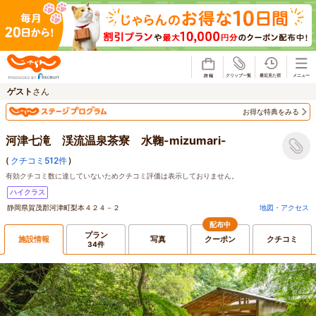
じゃらん
ゲスト
さん
お得な特典をみる
河津七滝 渓流温泉茶寮 水鞠-mizumari-
(
クチコミ512件
)
有効クチコミ数に達していないためクチコミ評価は表示しておりません。
ハイクラス
静岡県賀茂郡河津町梨本４２４－２
地図・アクセス
配布中
プラン
施設情報
写真
クーポン
クチコミ
34件