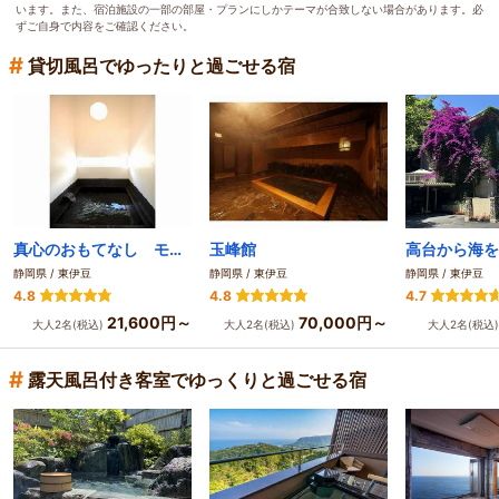
います。また、宿泊施設の一部の部屋・プランにしかテーマが合致しない場合があります。必
ずご自身で内容をご確認ください。
#
貸切風呂でゆったりと過ごせる宿
真心のおもてなし モダン宿坊 禅の湯
玉峰館
静岡県 / 東伊豆
静岡県 / 東伊豆
静岡県 / 東伊豆
4.8
4.8
4.7
21,600円～
70,000円～
大人2名(税込)
大人2名(税込)
大人2名(税込
#
露天風呂付き客室でゆっくりと過ごせる宿