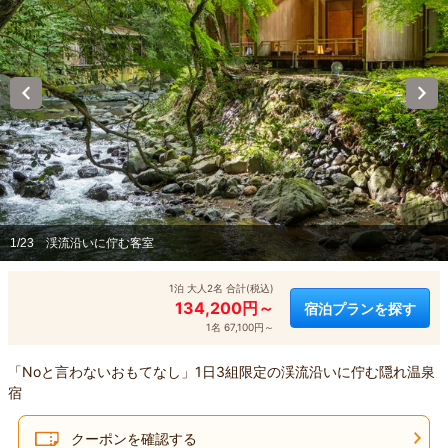
1/23
渓流沿いに佇む客室
1泊 大人2名 合計(税込)
134,200円～
宿泊プランを探す
1名 67,100円～
「Noと言わないおもてなし」1日3組限定の渓流沿いに佇む隠れ温泉
宿
クーポンを確認する