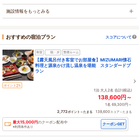
施設情報をもっとみる
おすすめの宿泊プラン
スコアについて
和室
朝・夕
禁煙ルーム
【露天風呂付き客室でお部屋食】MIZUMARI懐石
料理と源泉かけ流し温泉を堪能 スタンダードプ
ラン
2
ポイント
%
1泊 大人2名 合計(税込)
138,600円～
1名 69,300円～
2,772
138,600
ポイント～たまる
スコア～たまる
15,000
最大
円
の
クーポン配布中
クーポンGET
※利用条件あり