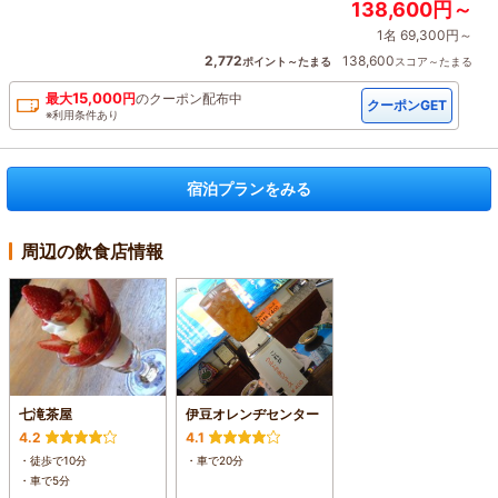
138,600円～
1名 69,300円～
2,772
138,600
ポイント～たまる
スコア～たまる
15,000
最大
円
の
クーポン配布中
クーポンGET
※利用条件あり
宿泊プランをみる
周辺の飲食店情報
七滝茶屋
伊豆オレンヂセンター
4.2
4.1
・徒歩で10分
・車で20分
・車で5分