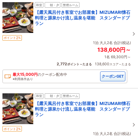
和室
朝・夕
禁煙ルーム
【露天風呂付き客室でお部屋食】MIZUMARI懐石
料理と源泉かけ流し温泉を堪能 スタンダードプ
ラン
2
ポイント
%
1泊 大人2名 合計(税込)
138,600円～
1名 69,300円～
2,772
138,600
ポイント～たまる
スコア～たまる
15,000
最大
円
の
クーポン配布中
クーポンGET
※利用条件あり
和室
朝・夕
禁煙ルーム
【露天風呂付き客室でお部屋食】MIZUMARI懐石
料理と源泉かけ流し温泉を堪能 スタンダードプ
ラン
2
ポイント
%
1泊 大人2名 合計(税込)