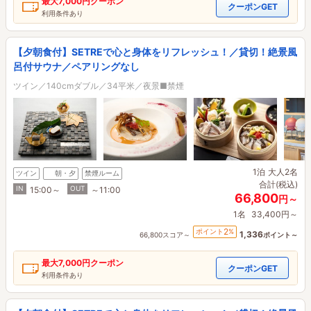
最大
7,000円
クーポン
クーポンGET
利用条件あり
【夕朝食付】SETREで心と身体をリフレッシュ！／貸切！絶景風
呂付サウナ／ペアリングなし
ツイン／140cmダブル／34平米／夜景■禁煙
1泊
大人2名
ツイン
朝・夕
禁煙ルーム
合計(税込)
IN
OUT
15:00～
～11:00
66,800
円～
1名
33,400円～
2
ポイント
%
1,336
66,800スコア～
ポイント～
最大
7,000円
クーポン
クーポンGET
利用条件あり