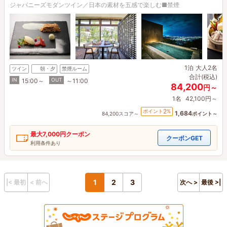
ジャパニーズモダンツイン／日本の素材を五感で楽しむ■禁煙
1泊
大人2名
ツイン
朝・夕
禁煙ルーム
合計(税込)
IN
OUT
15:00～
～11:00
84,200
円～
1名
42,100円～
2
ポイント
%
1,684
84,200スコア～
ポイント～
最大
7,000円
クーポン
クーポンGET
利用条件あり
1
2
3
|< 最初
< 前へ
次へ >
最後 >|