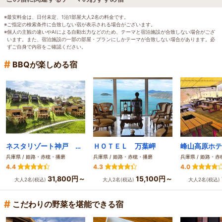
※最安料金は、日付未定、1泊1部屋大人2名の料金です。
※ご指定の検索条件に合致しない宿が表示される場合がございます。
※個人の主観の違いやAIによる自動出力などのため、テーマと宿泊施設が合致しない場合がござ
います。また、宿泊施設の一部の部屋・プランにしかテーマが合致しない場合があります。必
ずご自身で内容をご確認ください。
#
BBQが楽しめる宿
ネスタリゾート神戸 ＧＬＡＭＰ ＢＢＱ ＰＡＲＫ
ＨＯＴＥＬ 万葉岬
兵庫県 / 姫路・赤穂・播磨
兵庫県 / 姫路・赤穂・播磨
兵庫県 / 姫路・
4.4
4.3
4.0
31,800円～
15,100円～
大人2名(税込)
大人2名(税込)
大人2名(税込)
#
こだわりの野菜を堪能できる宿