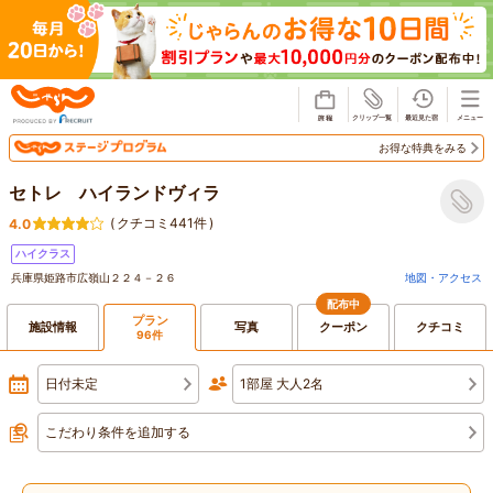
じゃらん
お得な特典をみる
セトレ ハイランドヴィラ
(
クチコミ441件
)
4.0
ハイクラス
兵庫県姫路市広嶺山２２４－２６
地図・アクセス
配布中
プラン
施設情報
写真
クーポン
クチコミ
96件
日付未定
1部屋 大人2名
こだわり条件を追加する