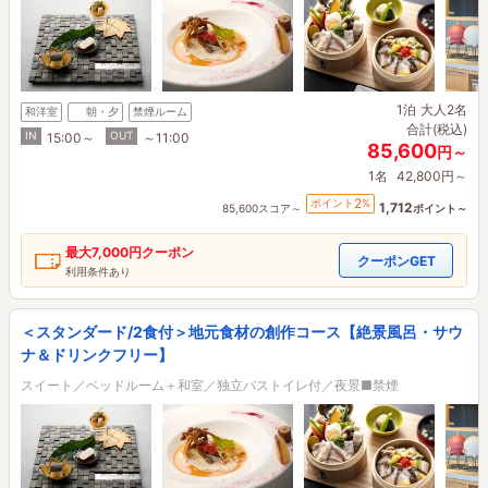
1泊
大人2名
和洋室
朝・夕
禁煙ルーム
合計(税込)
IN
OUT
15:00～
～11:00
85,600
円～
1名
42,800円～
2
ポイント
%
1,712
85,600スコア～
ポイント～
最大
7,000円
クーポン
クーポンGET
利用条件あり
＜スタンダード/2食付＞地元食材の創作コース【絶景風呂・サウ
ナ＆ドリンクフリー】
スイート／ベッドルーム＋和室／独立バストイレ付／夜景■禁煙