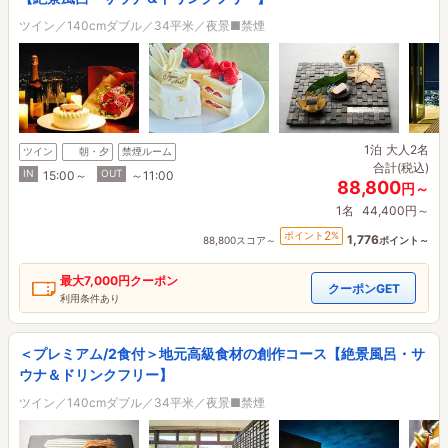
ツイン／140cmダブル／34平米／夜景■禁煙
1泊
大人2名
ツイン
朝・夕
禁煙ルーム
合計(税込)
IN
OUT
15:00～
～11:00
88,800
円～
1名
44,400円～
2
ポイント
%
1,776
88,800スコア～
ポイント～
最大
7,000円
クーポン
クーポンGET
利用条件あり
＜プレミアム/2食付＞地元高級食材の創作コース【絶景風呂・サ
ウナ＆ドリンクフリー】
ツイン／140cmダブル／34平米／夜景■禁煙