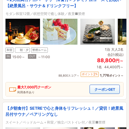
【絶景風呂・サウナ＆ドリンクフリー】
モダン和室12畳／瞑想空間で癒し体験／夜景■禁煙
1泊
大人2名
和室
朝・夕
禁煙ルーム
合計(税込)
IN
OUT
15:00～
～11:00
88,800
円～
1名
44,400円～
2
ポイント
%
1,776
88,800スコア～
ポイント～
最大
7,000円
クーポン
クーポンGET
利用条件あり
【夕朝食付】SETREで心と身体をリフレッシュ！／貸切！絶景風
呂付サウナ／ペアリングなし
スイート／ベッドルーム＋和室／独立バストイレ付／夜景■禁煙