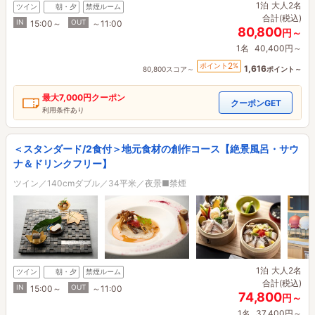
1泊
大人2名
ツイン
朝・夕
禁煙ルーム
合計(税込)
IN
OUT
15:00～
～11:00
80,800
円～
1名
40,400円～
2
ポイント
%
1,616
80,800スコア～
ポイント～
最大
7,000円
クーポン
クーポンGET
利用条件あり
＜スタンダード/2食付＞地元食材の創作コース【絶景風呂・サウ
ナ＆ドリンクフリー】
ツイン／140cmダブル／34平米／夜景■禁煙
1泊
大人2名
ツイン
朝・夕
禁煙ルーム
合計(税込)
IN
OUT
15:00～
～11:00
74,800
円～
1名
37,400円～