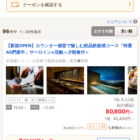
クーポンを確認する
スコアについて
96
おすすめ順
安い順
件中
1
～
20
件表示
【新規OPEN】カウンター個室で愉しむ絶品鉄板焼コース「特選
A5椚座牛」サーロイン×活鮑＜夕朝食付＞
全面檜ツイン／お部屋で森林浴体験／夜景■禁煙
1泊
大人2名
ツイン
朝・夕
禁煙ルーム
合計(税込)
IN
OUT
15:00～
～11:00
80,800
円～
1名
40,400円～
2
ポイント
%
1,616
80,800スコア～
ポイント～