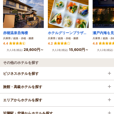
赤穂温泉呑海楼
ホテルグリーンプラザ東条湖
兵庫県 / 姫路・赤穂・播磨
兵庫県 / 姫路・赤穂・播磨
兵庫県 / 姫路・
4.4
4.2
4.8
28,600円～
15,600円～
大人2名(税込)
大人2名(税込)
大人2名(税込)
その他のホテルを探す
ビジネスホテルを探す
旅館・高級ホテルを探す
兵庫県
エリアからホテルを探す
姫路・赤穂・播磨
兵庫県
近隣駅・空港からホテルを探す
姫路・加古川
兵庫県