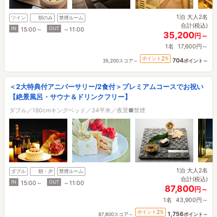
1泊
大人2名
ツイン
朝のみ
禁煙ルーム
合計(税込)
IN
OUT
15:00～
～11:00
35,200
円～
1名
17,600円～
2
ポイント
%
704
35,200スコア～
ポイント～
＜2大特典付アニバーサリー/2食付＞プレミアムコースでお祝い
【絶景風呂・サウナ＆ドリンクフリー】
ダブル／180cmキングベッド／34平米／夜景■禁煙
1泊
大人2名
ダブル
朝・夕
禁煙ルーム
合計(税込)
IN
OUT
15:00～
～11:00
87,800
円～
1名
43,900円～
2
ポイント
%
1,756
87,800スコア～
ポイント～