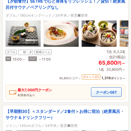
【夕朝食付】SETREで心と身体をリフレッシュ！／貸切！絶景風
呂付サウナ／ペアリングなし
ダブル／180cmキングベッド／34平米／夜景■禁煙
1泊
大人2名
ダブル
朝・夕
禁煙ルーム
合計(税込)
IN
OUT
15:00～
～11:00
65,800
円～
1名
32,900円～
2
ポイント
%
1,316
65,800スコア～
ポイント～
最大
7,000円
クーポン
クーポンGET
利用条件あり
【早期割30】＜スタンダード／2食付＞お得に宿泊（絶景風呂・
サウナ＆ドリンクフリー）
ツイン／140cmダブル／34平米／夜景■禁煙