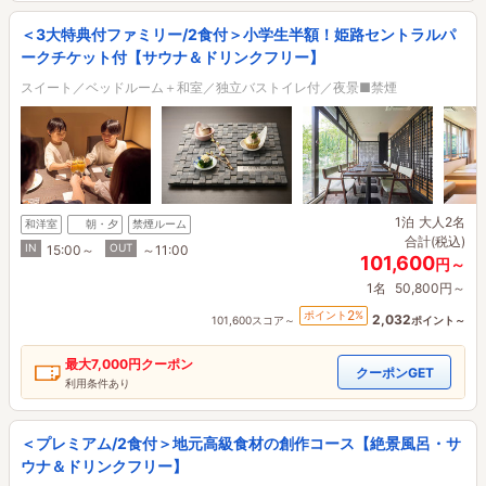
＜3大特典付ファミリー/2食付＞小学生半額！姫路セントラルパ
ークチケット付【サウナ＆ドリンクフリー】
スイート／ベッドルーム＋和室／独立バストイレ付／夜景■禁煙
1泊
大人2名
和洋室
朝・夕
禁煙ルーム
合計(税込)
IN
OUT
15:00～
～11:00
101,600
円～
1名
50,800円～
2
ポイント
%
2,032
101,600スコア～
ポイント～
最大
7,000円
クーポン
クーポンGET
利用条件あり
＜プレミアム/2食付＞地元高級食材の創作コース【絶景風呂・サ
ウナ＆ドリンクフリー】