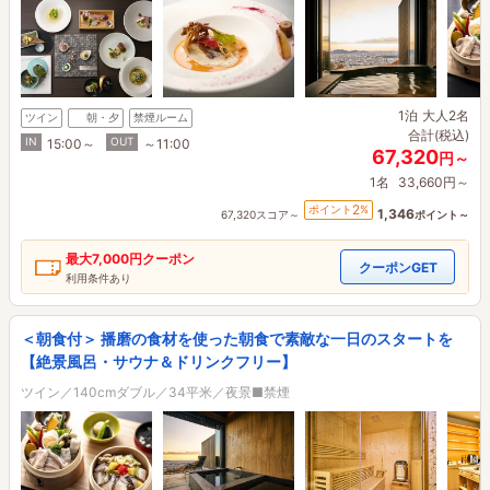
1泊
大人2名
ツイン
朝・夕
禁煙ルーム
合計(税込)
IN
OUT
15:00～
～11:00
67,320
円～
1名
33,660円～
2
ポイント
%
1,346
67,320スコア～
ポイント～
最大
7,000円
クーポン
クーポンGET
利用条件あり
＜朝食付＞ 播磨の食材を使った朝食で素敵な一日のスタートを
【絶景風呂・サウナ＆ドリンクフリー】
ツイン／140cmダブル／34平米／夜景■禁煙