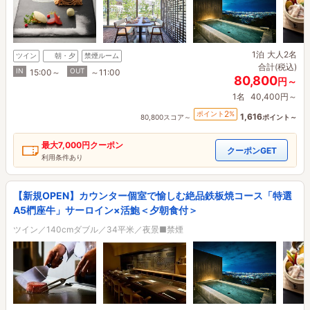
1泊
大人2名
ツイン
朝・夕
禁煙ルーム
合計(税込)
IN
OUT
15:00～
～11:00
80,800
円～
1名
40,400円～
2
ポイント
%
1,616
80,800スコア～
ポイント～
最大
7,000円
クーポン
クーポンGET
利用条件あり
【新規OPEN】カウンター個室で愉しむ絶品鉄板焼コース「特選
A5椚座牛」サーロイン×活鮑＜夕朝食付＞
ツイン／140cmダブル／34平米／夜景■禁煙