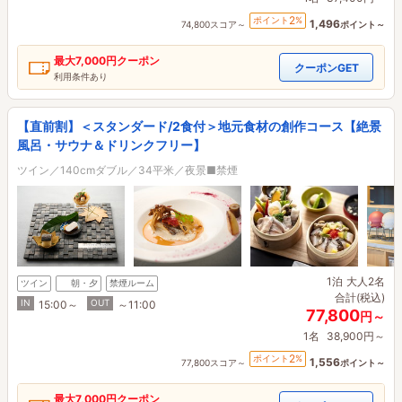
2
ポイント
%
1,496
74,800スコア～
ポイント～
最大
7,000円
クーポン
クーポンGET
利用条件あり
【直前割】＜スタンダード/2食付＞地元食材の創作コース【絶景
風呂・サウナ＆ドリンクフリー】
ツイン／140cmダブル／34平米／夜景■禁煙
1泊
大人2名
ツイン
朝・夕
禁煙ルーム
合計(税込)
IN
OUT
15:00～
～11:00
77,800
円～
1名
38,900円～
2
ポイント
%
1,556
77,800スコア～
ポイント～
最大
7,000円
クーポン