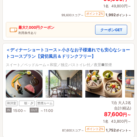
1名
49,800円～
2
ポイント
%
1,992
99,600スコア～
ポイント～
最大
7,000円
クーポン
クーポンGET
利用条件あり
＜ディナーショートコース＞小さなお子様連れでも安心なショー
トコースプラン【貸切風呂＆ドリンクフリー】
スイート／ベッドルーム＋和室／独立バストイレ付／夜景■禁煙
1泊
大人2名
和洋室
朝・夕
禁煙ルーム
合計(税込)
IN
OUT
15:00～
～11:00
87,600
円～
1名
43,800円～
2
ポイント
%
1,752
87,600スコア～
ポイント～