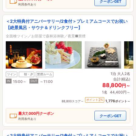
クーポンGET
利用条件あり
＜2大特典付アニバーサリー/2食付＞プレミアムコースでお祝い
【絶景風呂・サウナ＆ドリンクフリー】
全面檜ツイン／お部屋で森林浴体験／夜景■禁煙
1泊
大人2名
ツイン
朝・夕
禁煙ルーム
合計(税込)
IN
OUT
15:00～
～11:00
88,800
円～
1名
44,400円～
2
ポイント
%
1,776
88,800スコア～
ポイント～
最大
7,000円
クーポン
クーポンGET
利用条件あり
＜2大特典付アニバーサリー/2食付＞プレミアムコースでお祝い