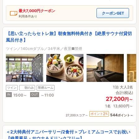
最大
7,000円
クーポン
クーポンGET
利用条件あり
【思い立ったらセトレ旅】朝食無料特典付き【絶景サウナ付貸切
風呂付き】
ツイン／140cmダブル／34平米／夜景■禁煙
1泊
大人2名
ツイン
朝のみ
禁煙ルーム
合計(税込)
IN
OUT
15:00～
～11:00
27,200
円～
1名
13,600円～
2
ポイント
%
544
27,200スコア～
ポイント～
＜2大特典付アニバーサリー/2食付＞プレミアムコースでお祝い
【絶景風呂・サウナ＆ドリンクフリー】