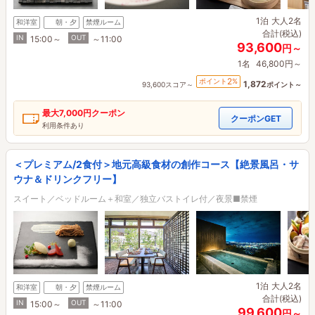
1泊
大人2名
和洋室
朝・夕
禁煙ルーム
合計(税込)
IN
OUT
15:00～
～11:00
93,600
円～
1名
46,800円～
2
ポイント
%
1,872
93,600スコア～
ポイント～
最大
7,000円
クーポン
クーポンGET
利用条件あり
＜プレミアム/2食付＞地元高級食材の創作コース【絶景風呂・サ
ウナ＆ドリンクフリー】
スイート／ベッドルーム＋和室／独立バストイレ付／夜景■禁煙
1泊
大人2名
和洋室
朝・夕
禁煙ルーム
合計(税込)
IN
OUT
15:00～
～11:00
99,600
円～