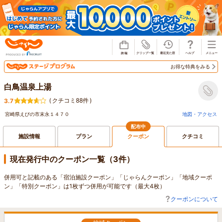
じゃらん
お得な特典をみる
白鳥温泉上湯
(
クチコミ88件
)
3.7
宮崎県えびの市末永１４７０
地図・アクセス
配布中
施設情報
プラン
クーポン
クチコミ
現在発行中のクーポン一覧（3件）
併用可と記載のある「宿泊施設クーポン」「じゃらんクーポン」「地域クーポ
ン」「特別クーポン」は1枚ずつ併用が可能です（最大4枚）
クーポンについて