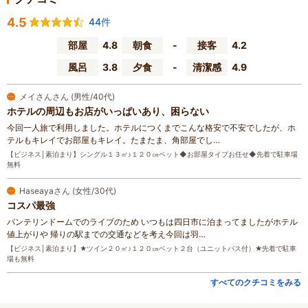
4.5
44件
部屋
4.8
朝食
-
接客
4.2
風呂
3.8
夕食
-
清潔感
4.9
メイさんさん (男性/40代)
ホテルの周辺もお店がいっぱいあり、困らない
今回一人旅で利用しました。ホテルにつくまでこんな格安で不安でしたが、ホ
テルもキレイでお部屋もキレイ。たまたま、角部屋でし…
【ビジネス│素泊まり】シングル１３㎡♪１２０㎝ベット◆お部屋タイプお任せ◆先着で駐車場
無料
Haseayaさん (女性/30代)
コスパ最強
バンテリンドームでのライブのため いつもは四日市に泊まってましたがホテル
値上がりや 帰りの駅までの交通などを考え今回は羽…
【ビジネス│素泊まり】★ツイン２０㎡♪１２０㎝ベット２台（ユニットバス付）★先着で駐車
場も無料
すべてのクチコミをみる