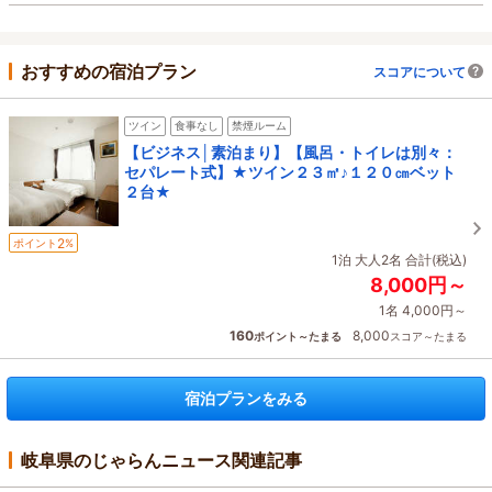
おすすめの宿泊プラン
スコアについて
ツイン
食事なし
禁煙ルーム
【ビジネス│素泊まり】【風呂・トイレは別々：
セパレート式】★ツイン２３㎡♪１２０㎝ベット
２台★
2
ポイント
%
1泊 大人2名 合計(税込)
8,000円～
1名 4,000円～
160
8,000
ポイント～たまる
スコア～たまる
宿泊プランをみる
岐阜県のじゃらんニュース関連記事