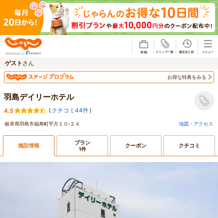
じゃらん
ゲスト
さん
お得な特典をみる
羽島デイリーホテル
(
クチコミ44件
)
4.5
岐阜県羽島市福寿町平方１０‐２４
地図・アクセス
プラン
施設情報
クーポン
クチコミ
1件