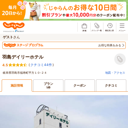
じゃらん
ゲスト
さん
お得な特典をみる
羽島デイリーホテル
(
クチコミ44件
)
4.5
岐阜県羽島市福寿町平方１０‐２４
地図・アクセス
プラン
施設情報
クーポン
クチコミ
1件