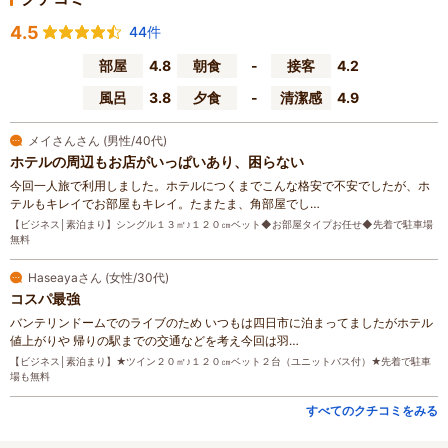
4.5
44件
部屋
4.8
朝食
-
接客
4.2
風呂
3.8
夕食
-
清潔感
4.9
メイさんさん (男性/40代)
ホテルの周辺もお店がいっぱいあり、困らない
今回一人旅で利用しました。ホテルにつくまでこんな格安で不安でしたが、ホ
テルもキレイでお部屋もキレイ。たまたま、角部屋でし…
【ビジネス│素泊まり】シングル１３㎡♪１２０㎝ベット◆お部屋タイプお任せ◆先着で駐車場
無料
Haseayaさん (女性/30代)
コスパ最強
バンテリンドームでのライブのため いつもは四日市に泊まってましたがホテル
値上がりや 帰りの駅までの交通などを考え今回は羽…
【ビジネス│素泊まり】★ツイン２０㎡♪１２０㎝ベット２台（ユニットバス付）★先着で駐車
場も無料
すべてのクチコミをみる