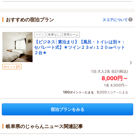
おすすめの宿泊プラン
スコアについて
ツイン
食事なし
禁煙ルーム
【ビジネス│素泊まり】【風呂・トイレは別々：
セパレート式】★ツイン２３㎡♪１２０㎝ベット
２台★
2
ポイント
%
1泊 大人2名 合計(税込)
8,000円～
1名 4,000円～
160
8,000
ポイント～たまる
スコア～たまる
宿泊プランをみる
岐阜県のじゃらんニュース関連記事