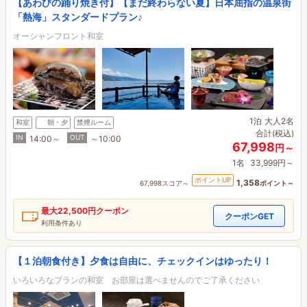
【あわびの踊り焼き付】【まだ終わらない夏】日本屈指の温泉街
「熱海」スタンダードプラン♪
オーシャンフロント和室
1泊
大人2名
和室
朝・夕
禁煙ルーム
合計(税込)
IN
OUT
14:00～
～10:00
67,998
円～
1名
33,999円～
ポイントUP
1,358
67,998スコア～
ポイント～
最大
22,500円
クーポン
クーポンGET
利用条件あり
【１泊朝食付き】夕食は自由に、チェックインはゆったり！
いろいろなプランの和室 お部屋は選べませんのでご了承ください