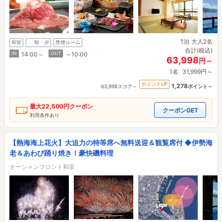
1泊
大人2名
和室
朝・夕
禁煙ルーム
合計(税込)
IN
OUT
14:00～
～10:00
63,998
円～
1名
31,999円～
ポイントUP
1,278
63,998スコア～
ポイント～
最大
22,500円
クーポン
クーポンGET
利用条件あり
【熱海海上花火】大迫力の特等席へ無料送迎＆観覧席付 ◆伊勢海
老＆あわび踊り焼き！豪快磯料理
オーシャンフロント和室