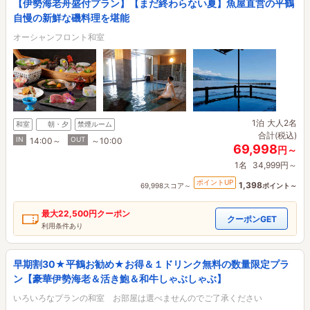
【伊勢海老舟盛付プラン】【まだ終わらない夏】魚屋直営の平鶴
自慢の新鮮な磯料理を堪能
オーシャンフロント和室
1泊
大人2名
和室
朝・夕
禁煙ルーム
合計(税込)
IN
OUT
14:00～
～10:00
69,998
円～
1名
34,999円～
ポイントUP
1,398
69,998スコア～
ポイント～
最大
22,500円
クーポン
クーポンGET
利用条件あり
早期割30★平鶴お勧め★お得＆１ドリンク無料の数量限定プラ
ン【豪華伊勢海老＆活き鮑＆和牛しゃぶしゃぶ】
いろいろなプランの和室 お部屋は選べませんのでご了承ください