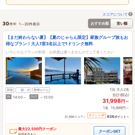
スコアについて
30
おすすめ順
安い順
件中
1
～
20
件表示
【まだ終わらない夏】【夏のじゃらん限定】家族グループ旅もお
得なプラン！大人1室3名以上で1ドリンク無料
いろいろなプランの和室 お部屋は選べませんのでご了承ください
1泊
大人2名
和室
朝・夕
禁煙ルーム
合計(税込)
IN
OUT
14:00～
～10:00
31,998
円～
1名
15,999円～
ポイントUP
638
31,998スコア～
ポイント～
最大
22,500円
クーポン
クーポンGET
利用条件あり