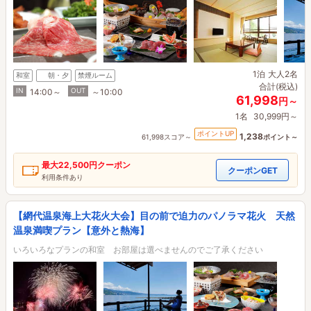
1泊
大人2名
和室
朝・夕
禁煙ルーム
合計(税込)
IN
OUT
14:00～
～10:00
61,998
円～
1名
30,999円～
ポイントUP
1,238
61,998スコア～
ポイント～
最大
22,500円
クーポン
クーポンGET
利用条件あり
【網代温泉海上大花火大会】目の前で迫力のパノラマ花火 天然
温泉満喫プラン【意外と熱海】
いろいろなプランの和室 お部屋は選べませんのでご了承ください