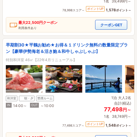
1名
39,499円～
ポイントUP
1,578
78,998スコア～
ポイント～
最大
22,500円
クーポン
クーポンGET
利用条件あり
早期割30★平鶴お勧め★お得＆１ドリンク無料の数量限定プラ
ン【豪華伊勢海老＆活き鮑＆和牛しゃぶしゃぶ】
特別和洋室 46㎡【22年4月リニューアル】
1泊
大人2名
和洋室
朝・夕
禁煙ルーム
合計(税込)
IN
OUT
14:00～
～10:00
77,498
円～
1名
38,749円～
ポイントUP
1,548
77,498スコア～
ポイント～