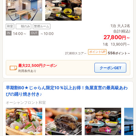
1泊
大人2名
和室
朝のみ
禁煙ルーム
合計(税込)
IN
OUT
14:00～
～10:00
27,800
円～
1名
13,900円～
ポイントUP
556
27,800スコア～
ポイント～
最大
22,500円
クーポン
クーポンGET
利用条件あり
早期割60★じゃらん限定10％以上お得！魚屋直営の最高級あわ
びの踊り焼き付き♪
オーシャンフロント和室