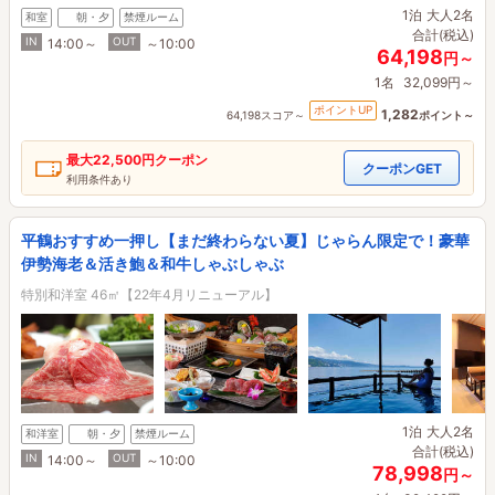
1泊
大人2名
和室
朝・夕
禁煙ルーム
合計(税込)
IN
OUT
14:00～
～10:00
64,198
円～
1名
32,099円～
ポイントUP
1,282
64,198スコア～
ポイント～
最大
22,500円
クーポン
クーポンGET
利用条件あり
平鶴おすすめ一押し【まだ終わらない夏】じゃらん限定で！豪華
伊勢海老＆活き鮑＆和牛しゃぶしゃぶ
特別和洋室 46㎡【22年4月リニューアル】
1泊
大人2名
和洋室
朝・夕
禁煙ルーム
合計(税込)
IN
OUT
14:00～
～10:00
78,998
円～