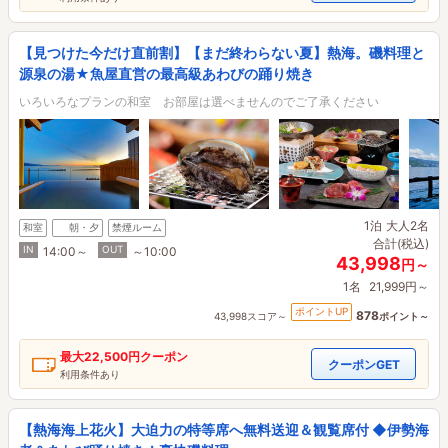
【見つけた今だけ直前割】【まだ終わらない夏】熱海。磯料理と
源泉の湯★魚屋直営の最高級あわびの踊り焼き
いろいろなプランの和室 お部屋は選べませんのでご了承ください
1泊
大人2名
和室
朝・夕
禁煙ルーム
合計(税込)
IN
OUT
14:00～
～10:00
43,998
円～
1名
21,999円～
ポイントUP
878
43,998スコア～
ポイント～
最大
22,500円
クーポン
クーポンGET
利用条件あり
【熱海海上花火】大迫力の特等席へ無料送迎＆観覧席付 ◆伊勢海