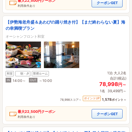
最大
22,500円
クーポン
クーポンGET
利用条件あり
【伊勢海老舟盛＆あわびの踊り焼き付】【まだ終わらない夏】海
の幸満喫プラン
オーシャンフロント和室
1泊
大人2名
和室
朝・夕
禁煙ルーム
合計(税込)
IN
OUT
14:00～
～10:00
78,998
円～
1名
39,499円～
ポイントUP
1,578
78,998スコア～
ポイント～
最大
22,500円
クーポン
クーポンGET
利用条件あり