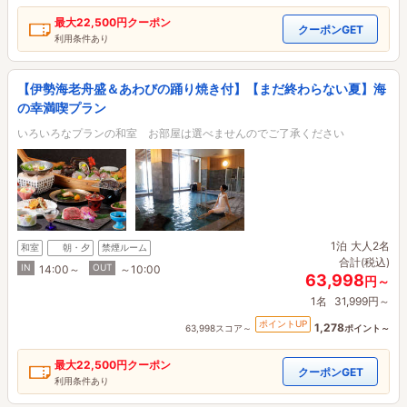
最大
22,500円
クーポン
クーポンGET
利用条件あり
【伊勢海老舟盛＆あわびの踊り焼き付】【まだ終わらない夏】海
の幸満喫プラン
いろいろなプランの和室 お部屋は選べませんのでご了承ください
1泊
大人2名
和室
朝・夕
禁煙ルーム
合計(税込)
IN
OUT
14:00～
～10:00
63,998
円～
1名
31,999円～
ポイントUP
1,278
63,998スコア～
ポイント～
最大
22,500円
クーポン
クーポンGET
利用条件あり