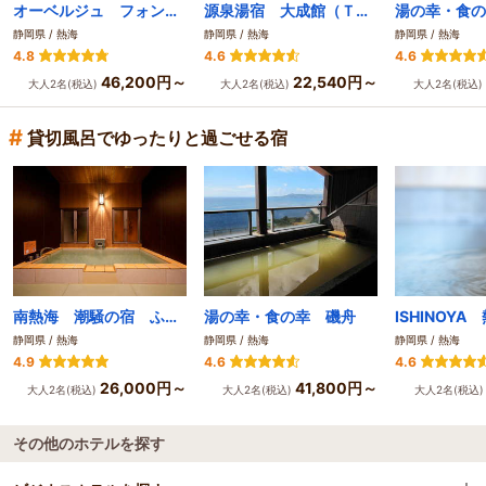
オーベルジュ フォンテーヌブロー熱海
源泉湯宿 大成館（ＴＡＩＳＥＩＫＡＮ）
湯の幸・食の
静岡県 / 熱海
静岡県 / 熱海
静岡県 / 熱海
4.8
4.6
4.6
46,200円～
22,540円～
大人2名(税込)
大人2名(税込)
大人2名(税込)
#
貸切風呂でゆったりと過ごせる宿
南熱海 潮騒の宿 ふじま
湯の幸・食の幸 磯舟
静岡県 / 熱海
静岡県 / 熱海
静岡県 / 熱海
4.9
4.6
4.6
26,000円～
41,800円～
大人2名(税込)
大人2名(税込)
大人2名(税込
その他のホテルを探す