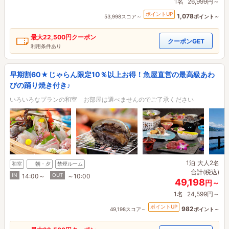
1名
26,999円～
ポイントUP
1,078
53,998スコア～
ポイント～
最大
22,500円
クーポン
クーポンGET
利用条件あり
早期割60★じゃらん限定10％以上お得！魚屋直営の最高級あわ
びの踊り焼き付き♪
いろいろなプランの和室 お部屋は選べませんのでご了承ください
1泊
大人2名
和室
朝・夕
禁煙ルーム
合計(税込)
IN
OUT
14:00～
～10:00
49,198
円～
1名
24,599円～
ポイントUP
982
49,198スコア～
ポイント～