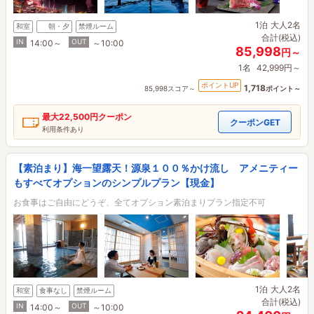
1泊
大人2名
和室
朝・夕
禁煙ルーム
合計(税込)
IN
OUT
14:00～
～10:00
85,998
円～
1名
42,999円～
ポイントUP
1,718
85,998スコア～
ポイント～
最大
22,500円
クーポン
クーポンGET
利用条件あり
【素泊まり】海一望露天！源泉１００％かけ流し アメニティー
もすべてオプションのシンプルプラン【現金】
お食事はご自由にどうぞ、全てオプション素泊まりプラン指定不可
1泊
大人2名
和室
食事なし
禁煙ルーム
合計(税込)
IN
OUT
14:00～
～10:00