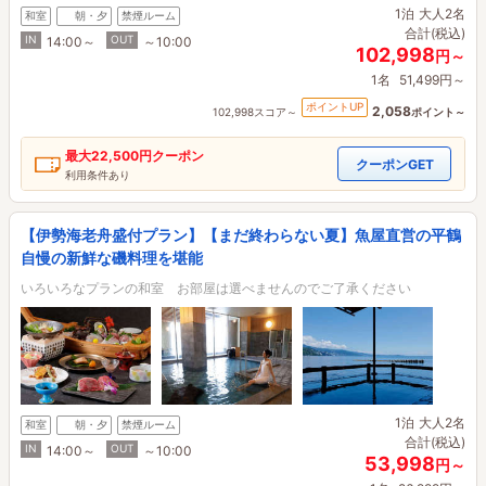
1泊
大人2名
和室
朝・夕
禁煙ルーム
合計(税込)
IN
OUT
14:00～
～10:00
102,998
円～
1名
51,499円～
ポイントUP
2,058
102,998スコア～
ポイント～
最大
22,500円
クーポン
クーポンGET
利用条件あり
【伊勢海老舟盛付プラン】【まだ終わらない夏】魚屋直営の平鶴
自慢の新鮮な磯料理を堪能
いろいろなプランの和室 お部屋は選べませんのでご了承ください
1泊
大人2名
和室
朝・夕
禁煙ルーム
合計(税込)
IN
OUT
14:00～
～10:00
53,998
円～