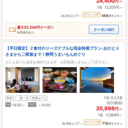
24,400
円～
1名
12,200円～
ポイントUP
488
24,400スコア～
ポイント～
最大
22,500円
クーポン
クーポンGET
利用条件あり
【平日限定】２食付のリーズナブルな現金特価プラン♪おひとり
さまからご家族まで！静岡うまいもんめぐり
お１人様でも源泉を満喫できます お部屋選べませんご了承下さい
1泊
大人2名
和室
朝・夕
禁煙ルーム
合計(税込)
IN
OUT
14:00～
～10:00
35,998
円～
1名
17,999円～
ポイントUP
718
35,998スコア～
ポイント～