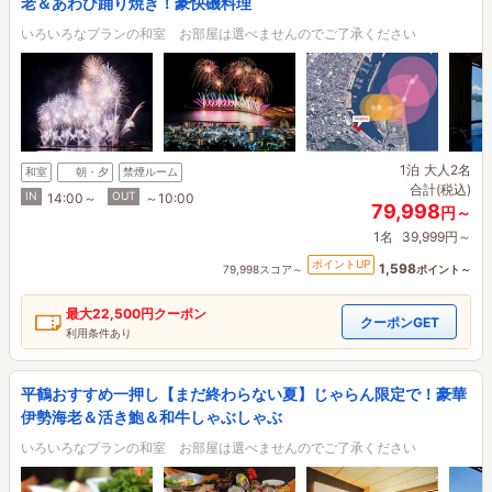
老＆あわび踊り焼き！豪快磯料理
いろいろなプランの和室 お部屋は選べませんのでご了承ください
1泊
大人2名
和室
朝・夕
禁煙ルーム
合計(税込)
IN
OUT
14:00～
～10:00
79,998
円～
1名
39,999円～
ポイントUP
1,598
79,998スコア～
ポイント～
最大
22,500円
クーポン
クーポンGET
利用条件あり
平鶴おすすめ一押し【まだ終わらない夏】じゃらん限定で！豪華
伊勢海老＆活き鮑＆和牛しゃぶしゃぶ
いろいろなプランの和室 お部屋は選べませんのでご了承ください