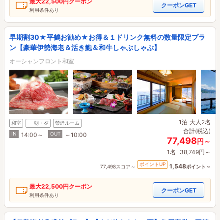
最大
22,500円
クーポン
クーポンGET
利用条件あり
早期割30★平鶴お勧め★お得＆１ドリンク無料の数量限定プラ
ン【豪華伊勢海老＆活き鮑＆和牛しゃぶしゃぶ】
オーシャンフロント和室
1泊
大人2名
和室
朝・夕
禁煙ルーム
合計(税込)
IN
OUT
14:00～
～10:00
77,498
円～
1名
38,749円～
ポイントUP
1,548
77,498スコア～
ポイント～
最大
22,500円
クーポン
クーポンGET
利用条件あり