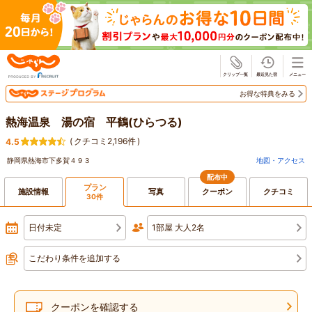
じゃらん
お得な特典をみる
熱海温泉 湯の宿 平鶴(ひらつる)
(
クチコミ2,196件
)
4.5
静岡県熱海市下多賀４９３
地図・アクセス
配布中
プラン
施設情報
写真
クーポン
クチコミ
30件
日付未定
1部屋 大人2名
こだわり条件を追加する
クーポンを確認する