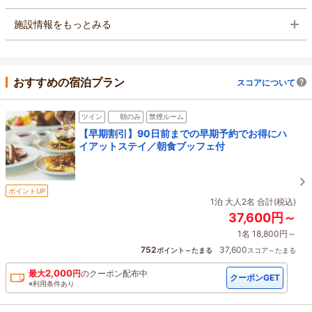
施設情報をもっとみる
おすすめの宿泊プラン
スコアについて
ツイン
朝のみ
禁煙ルーム
【早期割引】90日前までの早期予約でお得にハ
イアットステイ／朝食ブッフェ付
ポイントUP
1泊 大人2名 合計(税込)
37,600円～
1名 18,800円～
752
37,600
ポイント～たまる
スコア～たまる
2,000
最大
円
の
クーポン配布中
クーポンGET
※利用条件あり