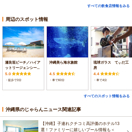
すべての飲食店情報をみる
周辺のスポット情報
瀬良垣ビーチ／ハイア
沖縄美ら海水族館
琉球ガラス てぃだ工
ットリージェンシー瀬
房
良垣アイランド沖縄
5.0
4.5
4.4
・徒歩で0分
・車で60分
・車で4分
すべてのスポット情報をみる
沖縄県のじゃらんニュース関連記事
【沖縄】子連れクチコミ高評価のホテル13
選！ファミリーに嬉しいプール情報も＜