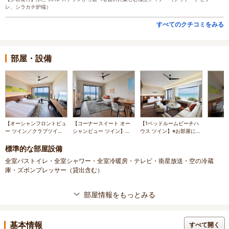
レ、シラカチ炉端）
すべてのクチコミをみる
部屋・設備
【オーシャンフロントビュ
【コーナースイート オー
【1ベッドルームビーチハ
ー ツイン／クラブツイン
シャンビュー ツイン】遮
ウス ツイン】※お部屋によ
ルームオーシャンフロント
るもののない壮大な海の眺
って景観が異なります。
ビュー】
めを存分にご堪能いただけ
標準的な部屋設備
ます。
全室バストイレ・全室シャワー・全室冷暖房・テレビ・衛星放送・空の冷蔵
庫・ズボンプレッサー（貸出含む）
部屋情報をもっとみる
基本情報
すべて開く