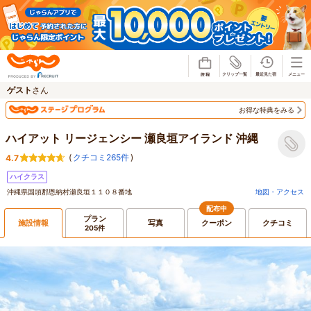
じゃらん
ゲスト
さん
お得な特典をみる
ハイアット リージェンシー 瀬良垣アイランド 沖縄
(
クチコミ265件
)
4.7
ハイクラス
沖縄県国頭郡恩納村瀬良垣１１０８番地
地図・アクセス
配布中
プラン
施設情報
写真
クーポン
クチコミ
205件