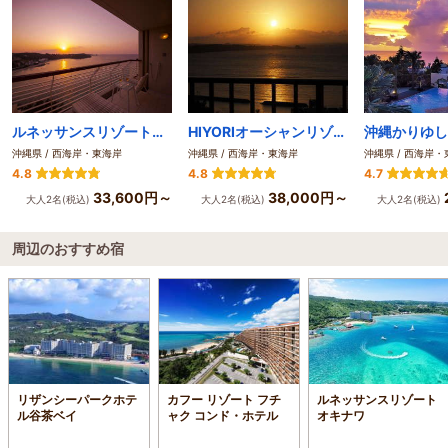
ルネッサンスリゾートオキナワ
HIYORIオーシャンリゾート沖縄
沖縄県 / 西海岸・東海岸
沖縄県 / 西海岸・東海岸
沖縄県 / 西海岸
4.8
4.8
4.7
33,600円～
38,000円～
大人2名(税込)
大人2名(税込)
大人2名(税込)
周辺のおすすめ宿
リザンシーパークホテ
カフー リゾート フチ
ルネッサンスリゾート
ル谷茶ベイ
ャク コンド・ホテル
オキナワ