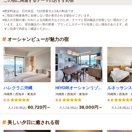
この宿に関連するテーマのおすすめ宿
※最安料金は、日付未定、1泊1部屋大人2名の料金です。
※ご指定の検索条件に合致しない宿が表示される場合がございます。
※個人の主観の違いやAIによる自動出力などのため、テーマと宿泊施設が合致しない場合がござ
います。また、宿泊施設の一部の部屋・プランにしかテーマが合致しない場合があります。必
ずご自身で内容をご確認ください。
#
オーシャンビューが魅力の宿
ハレクラニ沖縄
HIYORIオーシャンリゾート沖縄
沖縄県 / 西海岸・東海岸
沖縄県 / 西海岸・東海岸
沖縄県 / 西海岸
5.0
4.8
4.8
60,720円～
38,000円～
大人2名(税込)
大人2名(税込)
大人2名(税込)
#
美しい夕日に癒される宿