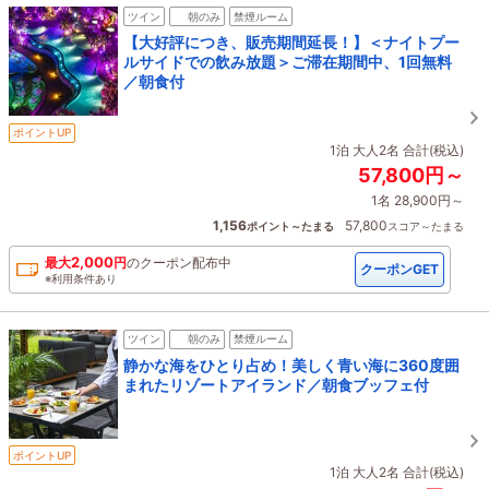
ツイン
朝のみ
禁煙ルーム
【大好評につき、販売期間延長！】＜ナイトプー
ルサイドでの飲み放題＞ご滞在期間中、1回無料
／朝食付
ポイントUP
1泊 大人2名 合計(税込)
57,800円～
1名 28,900円～
1,156
57,800
ポイント～たまる
スコア～たまる
2,000
最大
円
の
クーポン配布中
クーポンGET
※利用条件あり
ツイン
朝のみ
禁煙ルーム
静かな海をひとり占め！美しく青い海に360度囲
まれたリゾートアイランド／朝食ブッフェ付
ポイントUP
1泊 大人2名 合計(税込)