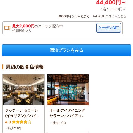
44,400円～
1名 22,200円～
888
44,400
ポイント～たまる
スコア～たまる
2,000
最大
円
の
クーポン配布中
クーポンGET
※利用条件あり
宿泊プランをみる
周辺の飲食店情報
クッチーナ セラーレ
オールデイダイニング
(イタリアン)／ハイア
セラーレ／ハイアット
ットリージェンシー瀬
リージェンシー瀬良垣
4.0
・徒歩で0分
良垣アイランド沖縄
アイランド沖縄
・徒歩で0分