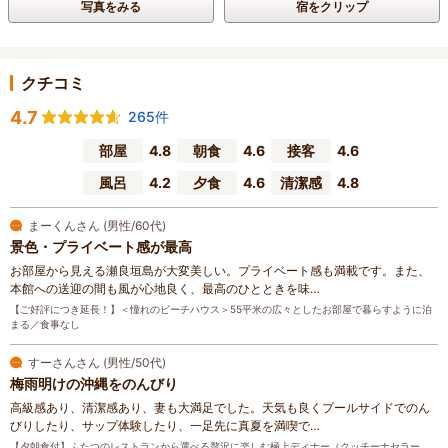
写真をみる
宿をクリップ
クチコミ
4.7
265件
部屋
4.8
朝食
4.6
接客
4.6
風呂
4.2
夕食
4.6
清潔感
4.8
まーくんさん (男性/60代)
景色・プライベート感が最高
お部屋から見える瀬良垣島が大変美しい。プライベート感も満載です。また、
本館への送迎の間も風が心地良く、最高のひとときを味…
【ご好評につき延長！】＜憧れのビーチハウス＞55平米の広々としたお部屋で暮らすように泊
まる／食事なし
すーさんさん (男性/50代)
梅雨明けの沖縄をのんびり
高級感あり、清潔感あり、妻も大満足でした。天気も良くプールサイドでのん
びりしたり、サップ体験したり、一足先に真夏を満喫で…
【夕朝食付】ふたつのレストランから選べる贅沢に楽しむ極上ディナー（クッチーナセラー