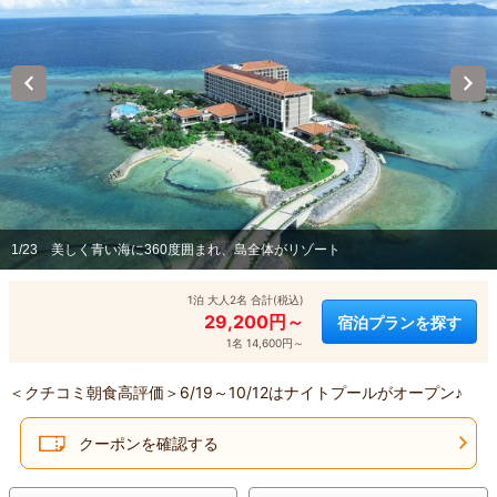
1/23
美しく青い海に360度囲まれ、島全体がリゾート
1泊 大人2名 合計(税込)
29,200円～
宿泊プランを探す
1名 14,600円～
＜クチコミ朝食高評価＞6/19～10/12はナイトプールがオープン♪
クーポンを確認する