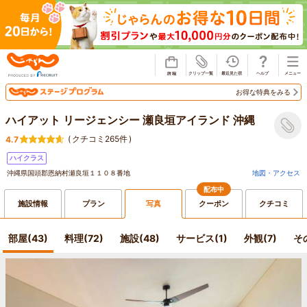
じゃらん
お得な特典をみる
ハイアット リージェンシー 瀬良垣アイランド 沖縄
(
クチコミ265件
)
4.7
ハイクラス
沖縄県国頭郡恩納村瀬良垣１１０８番地
地図・アクセス
配布中
施設情報
プラン
写真
クーポン
クチコミ
部屋(43)
料理(72)
施設(48)
サービス(1)
外観(7)
そ