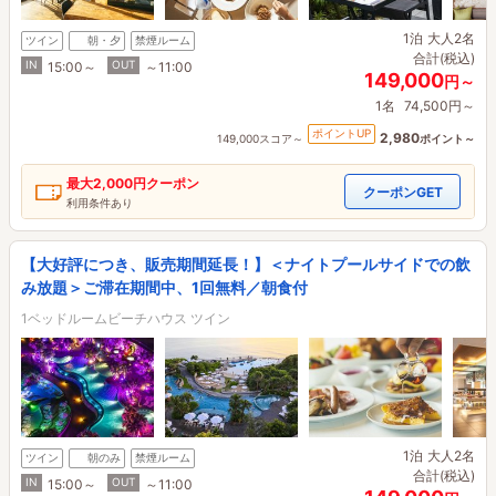
1泊
大人2名
ツイン
朝・夕
禁煙ルーム
合計(税込)
IN
OUT
15:00～
～11:00
149,000
円～
1名
74,500円～
ポイントUP
2,980
149,000スコア～
ポイント～
最大
2,000円
クーポン
クーポンGET
利用条件あり
【大好評につき、販売期間延長！】＜ナイトプールサイドでの飲
み放題＞ご滞在期間中、1回無料／朝食付
1ベッドルームビーチハウス ツイン
1泊
大人2名
ツイン
朝のみ
禁煙ルーム
合計(税込)
IN
OUT
15:00～
～11:00