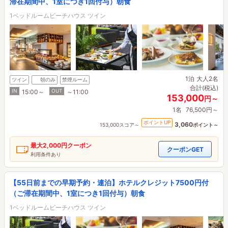
滞在期間中、1室につき1回付与）朝食
1ベッドルームビーチハウス ツイン
1泊
大人2名
ツイン
朝のみ
禁煙ルーム
合計(税込)
IN
OUT
15:00～
～11:00
153,000
円～
1名
76,500円～
ポイントUP
3,060
153,000スコア～
ポイント～
最大
2,000円
クーポン
クーポンGET
利用条件あり
【55日前までの早期予約・連泊】ホテルクレジット7500円付
（ご滞在期間中、1室につき1回付与）朝食
1ベッドルームビーチハウス ツイン