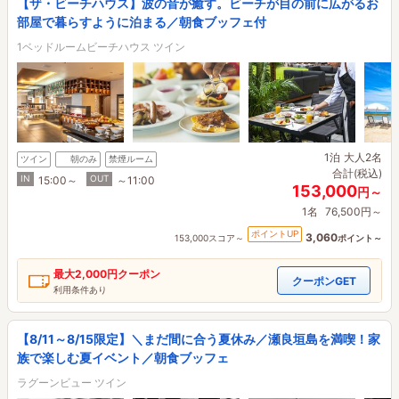
【ザ・ビーチハウス】波の音が癒す。ビーチが目の前に広がるお
部屋で暮らすように泊まる／朝食ブッフェ付
1ベッドルームビーチハウス ツイン
1泊
大人2名
ツイン
朝のみ
禁煙ルーム
合計(税込)
IN
OUT
15:00～
～11:00
153,000
円～
1名
76,500円～
ポイントUP
3,060
153,000スコア～
ポイント～
最大
2,000円
クーポン
クーポンGET
利用条件あり
【8/11～8/15限定】＼まだ間に合う夏休み／瀬良垣島を満喫！家
族で楽しむ夏イベント／朝食ブッフェ
ラグーンビュー ツイン