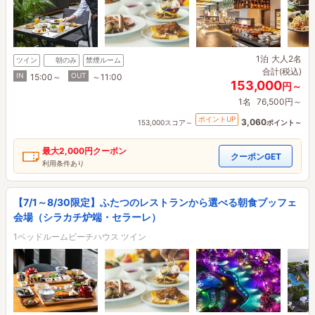
1泊
大人2名
ツイン
朝のみ
禁煙ルーム
合計(税込)
IN
OUT
15:00～
～11:00
153,000
円～
1名
76,500円～
ポイントUP
3,060
153,000スコア～
ポイント～
最大
2,000円
クーポン
クーポンGET
利用条件あり
【7/1～8/30限定】ふたつのレストランから選べる朝食ブッフェ
会場（シラカチ炉端・セラーレ）
1ベッドルームビーチハウス ツイン