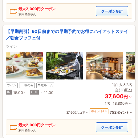
最大
2,000円
クーポン
クーポンGET
利用条件あり
【早期割引】90日前までの早期予約でお得にハイアットステイ
／朝食ブッフェ付
ツイン
1泊
大人2名
ツイン
朝のみ
禁煙ルーム
合計(税込)
IN
OUT
15:00～
～11:00
37,600
円～
1名
18,800円～
ポイントUP
752
37,600スコア～
ポイント～
最大
2,000円
クーポン
クーポンGET
利用条件あり