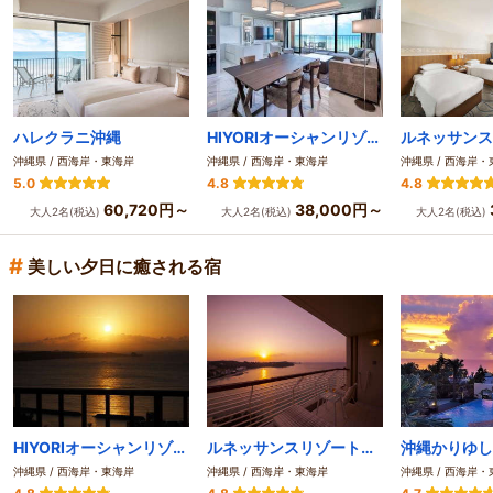
ハレクラニ沖縄
HIYORIオーシャンリゾート沖縄
沖縄県 / 西海岸・東海岸
沖縄県 / 西海岸・東海岸
沖縄県 / 西海岸
5.0
4.8
4.8
60,720円～
38,000円～
大人2名(税込)
大人2名(税込)
大人2名(税込)
#
美しい夕日に癒される宿
HIYORIオーシャンリゾート沖縄
ルネッサンスリゾートオキナワ
沖縄県 / 西海岸・東海岸
沖縄県 / 西海岸・東海岸
沖縄県 / 西海岸