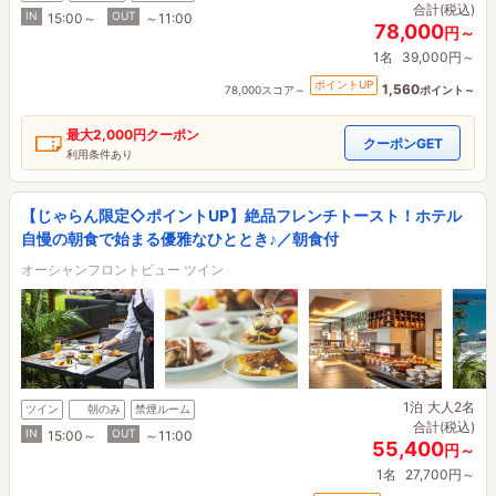
合計(税込)
IN
OUT
15:00～
～11:00
78,000
円～
1名
39,000円～
ポイントUP
1,560
78,000スコア～
ポイント～
最大
2,000円
クーポン
クーポンGET
利用条件あり
【じゃらん限定◇ポイントUP】絶品フレンチトースト！ホテル
自慢の朝食で始まる優雅なひととき♪／朝食付
オーシャンフロントビュー ツイン
1泊
大人2名
ツイン
朝のみ
禁煙ルーム
合計(税込)
IN
OUT
15:00～
～11:00
55,400
円～
1名
27,700円～