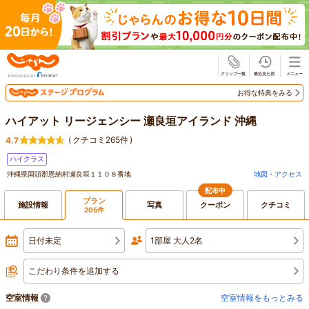
じゃらん
お得な特典をみる
ハイアット リージェンシー 瀬良垣アイランド 沖縄
(
クチコミ265件
)
4.7
ハイクラス
沖縄県国頭郡恩納村瀬良垣１１０８番地
地図・アクセス
配布中
プラン
施設情報
写真
クーポン
クチコミ
205件
日付未定
1部屋 大人2名
こだわり条件を追加する
空室情報
空室情報をもっとみる