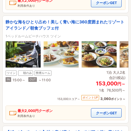
最大
2,000円
クーポン
クーポンGET
利用条件あり
静かな海をひとり占め！美しく青い海に360度囲まれたリゾート
アイランド／朝食ブッフェ付
1ベッドルームビーチハウス ツイン
1泊
大人2名
ツイン
朝のみ
禁煙ルーム
合計(税込)
IN
OUT
15:00～
～11:00
153,000
円～
1名
76,500円～
ポイントUP
3,060
153,000スコア～
ポイント～
最大
2,000円
クーポン
クーポンGET
利用条件あり