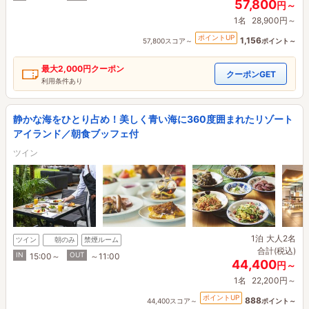
57,800
円～
1名
28,900円～
ポイントUP
1,156
57,800スコア～
ポイント～
最大
2,000円
クーポン
クーポンGET
利用条件あり
静かな海をひとり占め！美しく青い海に360度囲まれたリゾート
アイランド／朝食ブッフェ付
ツイン
1泊
大人2名
ツイン
朝のみ
禁煙ルーム
合計(税込)
IN
OUT
15:00～
～11:00
44,400
円～
1名
22,200円～
ポイントUP
888
44,400スコア～
ポイント～