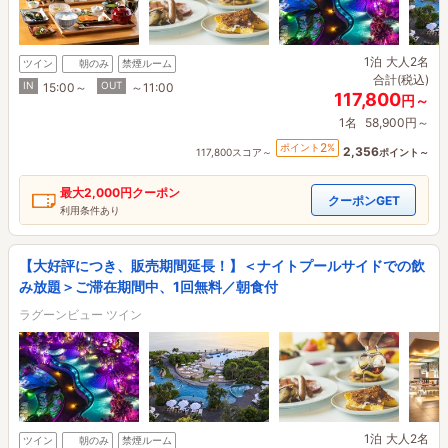
1泊
大人2名
ツイン
朝のみ
禁煙ルーム
合計(税込)
IN
OUT
15:00～
～11:00
117,800
円～
1名
58,900円～
2
ポイント
%
2,356
117,800スコア～
ポイント～
最大
2,000円
クーポン
クーポンGET
利用条件あり
【大好評につき、販売期間延長！】＜ナイトプールサイドでの飲
み放題＞ご滞在期間中、1回無料／朝食付
ラグーンビュー ツイン
1泊
大人2名
ツイン
朝のみ
禁煙ルーム