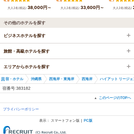
4.8
4.8
4.7
38,000円～
33,600円～
大人2名(税込)
大人2名(税込)
大人2名(税込)
その他のホテルを探す
ビジネスホテルを探す
旅館・高級ホテルを探す
沖縄県
エリアからホテルを探す
西海岸・東海岸
沖縄県
宿・ホテル
沖縄県
西海岸・東海岸
西海岸
ハイアット リージェ
西海岸
沖縄県
宿番号:383182
西海岸・東海岸
このページのTOPへ
▲
プライバシーポリシー
西海岸
表示：
スマートフォン版
PC版
(C) Recruit Co., Ltd.