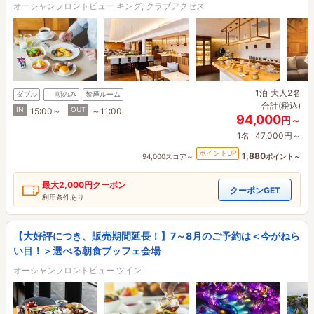
オーシャンフロントビュー キング, クラブアクセス
1泊
大人2名
ダブル
朝のみ
禁煙ルーム
合計(税込)
IN
OUT
15:00～
～11:00
94,000
円～
1名
47,000円～
ポイントUP
1,880
94,000スコア～
ポイント～
最大
2,000円
クーポン
クーポンGET
利用条件あり
【大好評につき、販売期間延長！】7～8月のご予約は＜今がねら
い目！＞選べる朝食ブッフェ会場
オーシャンフロントビュー ツイン