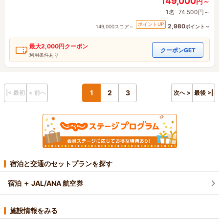
149,000
円～
1名
74,500円～
ポイントUP
2,980
149,000スコア～
ポイント～
最大
2,000円
クーポン
クーポンGET
利用条件あり
1
2
3
|< 最初
< 前へ
次へ >
最後 >|
宿泊と交通のセットプランを探す
宿泊 ＋ JAL/ANA 航空券
施設情報をみる