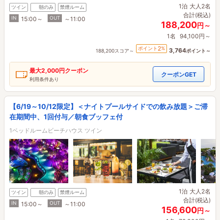
1泊
大人2名
ツイン
朝のみ
禁煙ルーム
合計(税込)
IN
OUT
15:00～
～11:00
188,200
円～
1名
94,100円～
2
ポイント
%
3,764
188,200スコア～
ポイント～
最大
2,000円
クーポン
クーポンGET
利用条件あり
【6/19～10/12限定】＜ナイトプールサイドでの飲み放題＞ご滞
在期間中、1回付与／朝食ブッフェ付
1ベッドルームビーチハウス ツイン
1泊
大人2名
ツイン
朝のみ
禁煙ルーム
合計(税込)
IN
OUT
15:00～
～11:00
156,600
円～