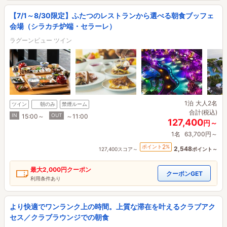
【7/1～8/30限定】ふたつのレストランから選べる朝食ブッフェ
会場（シラカチ炉端・セラーレ）
ラグーンビュー ツイン
1泊
大人2名
ツイン
朝のみ
禁煙ルーム
合計(税込)
IN
OUT
15:00～
～11:00
127,400
円～
1名
63,700円～
2
ポイント
%
2,548
127,400スコア～
ポイント～
最大
2,000円
クーポン
クーポンGET
利用条件あり
より快適でワンランク上の時間。上質な滞在を叶えるクラブアク
セス／クラブラウンジでの朝食