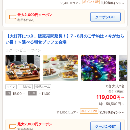
ポイントUP
1,108
55,400スコア～
ポイント～
最大
2,000円
クーポン
クーポンGET
利用条件あり
【大好評につき、販売期間延長！】7～8月のご予約は＜今がねら
い目！＞選べる朝食ブッフェ会場
ラグーンビュー ツイン
1泊
大人2名
ツイン
朝のみ
禁煙ルーム
合計(税込)
IN
OUT
15:00～
～11:00
119,000
円～
1名
59,500円～
2
ポイント
%
2,380
119,000スコア～
ポイント～
最大
2,000円
クーポン
クーポンGET
利用条件あり