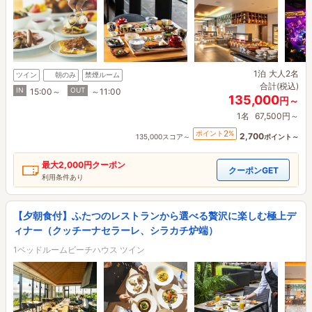
1泊
大人2名
ツイン
朝のみ
禁煙ルーム
合計(税込)
IN
OUT
15:00～
～11:00
135,000
円～
1名
67,500円～
2
ポイント
%
2,700
135,000スコア～
ポイント～
最大
2,000円
クーポン
クーポンGET
利用条件あり
【夕朝食付】ふたつのレストランから選べる贅沢に楽しむ極上デ
ィナー（クッチーナセラーレ、シラカチ炉端）
1ベッドルームビーチハウス ツイン