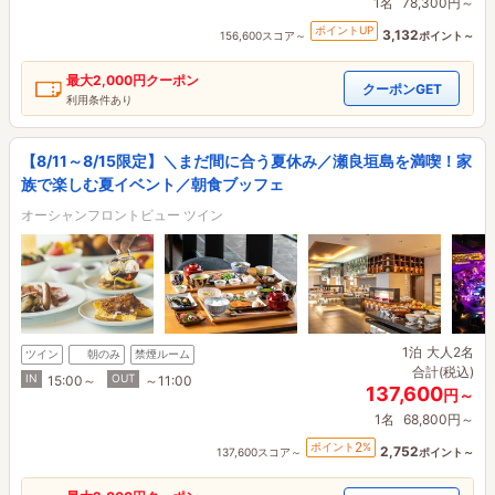
1名
78,300円～
ポイントUP
3,132
156,600スコア～
ポイント～
最大
2,000円
クーポン
クーポンGET
利用条件あり
【8/11～8/15限定】＼まだ間に合う夏休み／瀬良垣島を満喫！家
族で楽しむ夏イベント／朝食ブッフェ
オーシャンフロントビュー ツイン
1泊
大人2名
ツイン
朝のみ
禁煙ルーム
合計(税込)
IN
OUT
15:00～
～11:00
137,600
円～
1名
68,800円～
2
ポイント
%
2,752
137,600スコア～
ポイント～