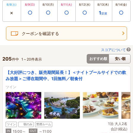
8/8
(土)
8/9
(日)
8/10
(月)
8/11
(火)
8/12
(水)
8/13
(木)
8/14
(金)
×
○
○
○
○
○
1
部屋
クーポンを確認する
スコアについて
205
おすすめ順
安い順
件中
1
～
20
件表示
【大好評につき、販売期間延長！】＜ナイトプールサイドでの飲
み放題＞ご滞在期間中、1回無料／朝食付
ツイン
1泊
大人2名
ツイン
朝のみ
禁煙ルーム
合計(税込)
IN
OUT
15:00～
～11:00