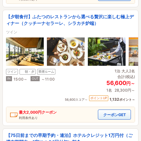
【夕朝食付】ふたつのレストランから選べる贅沢に楽しむ極上デ
ィナー（クッチーナセラーレ、シラカチ炉端）
ツイン
1泊
大人2名
ツイン
朝・夕
禁煙ルーム
合計(税込)
IN
OUT
15:00～
～11:00
56,600
円～
1名
28,300円～
ポイントUP
1,132
56,600スコア～
ポイント～
最大
2,000円
クーポン
クーポンGET
利用条件あり
【75日前までの早期予約・連泊】ホテルクレジット1万円付（ご