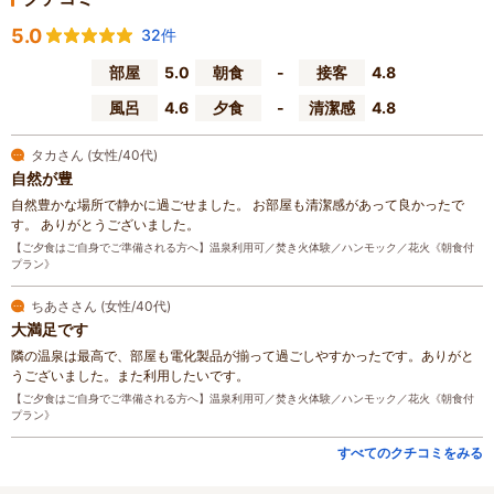
5.0
32件
部屋
5.0
朝食
-
接客
4.8
風呂
4.6
夕食
-
清潔感
4.8
タカさん (女性/40代)
自然が豊
自然豊かな場所で静かに過ごせました。 お部屋も清潔感があって良かったで
す。 ありがとうございました。
【ご夕食はご自身でご準備される方へ】温泉利用可／焚き火体験／ハンモック／花火《朝食付
プラン》
ちあささん (女性/40代)
大満足です
隣の温泉は最高で、部屋も電化製品が揃って過ごしやすかったです。ありがと
うございました。また利用したいです。
【ご夕食はご自身でご準備される方へ】温泉利用可／焚き火体験／ハンモック／花火《朝食付
プラン》
すべてのクチコミをみる