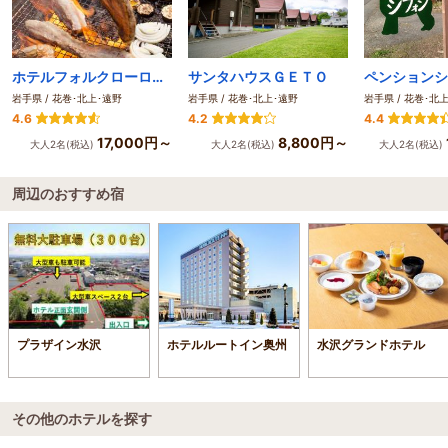
ホテルフォルクローロ花巻東和＜JR東日本ホテルズ＞
サンタハウスＧＥＴＯ
ペンションシ
岩手県 / 花巻･北上･遠野
岩手県 / 花巻･北上･遠野
岩手県 / 花巻･北
4.6
4.2
4.4
17,000円～
8,800円～
大人2名(税込)
大人2名(税込)
大人2名(税込)
周辺のおすすめ宿
プラザイン水沢
ホテルルートイン奥州
水沢グランドホテル
その他のホテルを探す