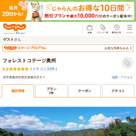
じゃらん
ゲスト
さん
お得な特典をみる
フォレストコテージ奥州
(
クチコミ32件
)
5.0
岩手県奥州市胆沢若柳天沢６７
地図・アクセス
プラン
施設情報
クーポン
クチコミ
7件