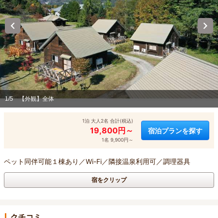
1/5
【外観】全体
1泊 大人2名 合計(税込)
19,800円～
宿泊プランを探す
1名 9,900円～
ペット同伴可能１棟あり／Wi-Fi／隣接温泉利用可／調理器具
宿をクリップ
クチコミ