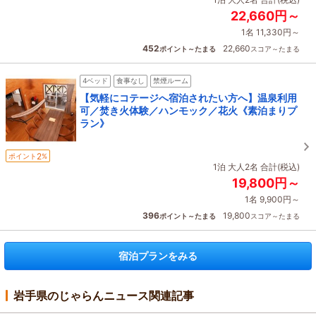
22,660円～
1名 11,330円～
452
22,660
ポイント～たまる
スコア～たまる
4ベッド
食事なし
禁煙ルーム
【気軽にコテージへ宿泊されたい方へ】温泉利用
可／焚き火体験／ハンモック／花火《素泊まりプ
ラン》
2
ポイント
%
1泊 大人2名 合計(税込)
19,800円～
1名 9,900円～
396
19,800
ポイント～たまる
スコア～たまる
宿泊プランをみる
岩手県のじゃらんニュース関連記事