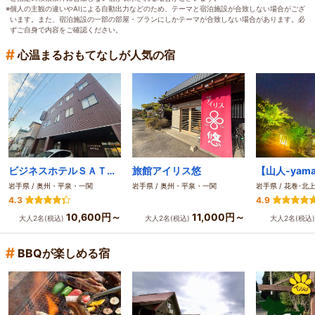
※個人の主観の違いやAIによる自動出力などのため、テーマと宿泊施設が合致しない場合がござ
います。また、宿泊施設の一部の部屋・プランにしかテーマが合致しない場合があります。必
ずご自身で内容をご確認ください。
#
心温まるおもてなしが人気の宿
ビジネスホテルＳＡＴＯＵ
旅館アイリス悠
岩手県 / 奥州・平泉・一関
岩手県 / 奥州・平泉・一関
岩手県 / 花巻･北
4.3
4.9
10,600円～
11,000円～
大人2名(税込)
大人2名(税込)
大人2名(税込
#
BBQが楽しめる宿