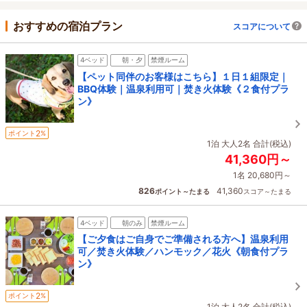
おすすめの宿泊プラン
スコアについて
4ベッド
朝・夕
禁煙ルーム
【ペット同伴のお客様はこちら】１日１組限定｜
BBQ体験｜温泉利用可｜焚き火体験《２食付プラ
ン》
2
ポイント
%
1泊 大人2名 合計(税込)
41,360円～
1名 20,680円～
826
41,360
ポイント～たまる
スコア～たまる
4ベッド
朝のみ
禁煙ルーム
【ご夕食はご自身でご準備される方へ】温泉利用
可／焚き火体験／ハンモック／花火《朝食付プラ
ン》
2
ポイント
%
1泊 大人2名 合計(税込)