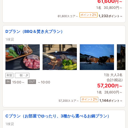
61,600
円～
1名
30,800円～
2
ポイント
%
1,232
61,600スコア～
ポイント～
Dプラン（BBQ＆焚き火プラン）
1棟貸
1泊
大人2名
和室
朝・夕
合計(税込)
IN
OUT
15:00～
～10:00
57,200
円～
1名
28,600円～
2
ポイント
%
1,144
57,200スコア～
ポイント～
Cプラン（お部屋でゆったり、3種から選べるお鍋プラン）
1棟貸