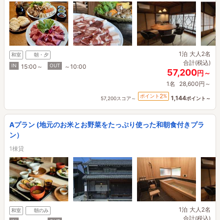
1泊
大人2名
和室
朝・夕
合計(税込)
IN
OUT
15:00～
～10:00
57,200
円～
1名
28,600円～
2
ポイント
%
1,144
57,200スコア～
ポイント～
Aプラン (地元のお米とお野菜をたっぷり使った和朝食付きプラ
ン）
1棟貸
1泊
大人2名
和室
朝のみ
合計(税込)