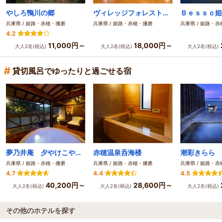
やしろ鴨川の郷
ヴィレッジフォレスト妙見
Ｂｅｓｓｏ姫
兵庫県 / 姫路・赤穂・播磨
兵庫県 / 姫路・赤穂・播磨
兵庫県 / 姫路・
4.2
11,000円～
18,000円～
大人2名(税込)
大人2名(税込)
大人2名(税込)
#
貸切風呂でゆったりと過ごせる宿
夢乃井庵 夕やけこやけ
赤穂温泉呑海楼
潮彩きらら 
兵庫県 / 姫路・赤穂・播磨
兵庫県 / 姫路・赤穂・播磨
兵庫県 / 姫路・
4.7
4.4
4.5
40,200円～
28,600円～
大人2名(税込)
大人2名(税込)
大人2名(税込)
その他のホテルを探す