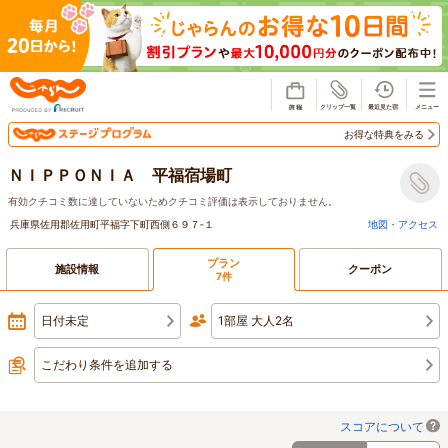
じゃらん
お得な特典をみる
ＮＩＰＰＯＮＩＡ 平福宿場町
有効クチコミ数に達していないためクチコミ評価は表示しておりません。
兵庫県佐用郡佐用町平福字下町西側６９７‐１
地図・アクセス
プラン
施設情報
クーポン
7件
日付未定
1部屋 大人2名
こだわり条件を追加する
スコアについて