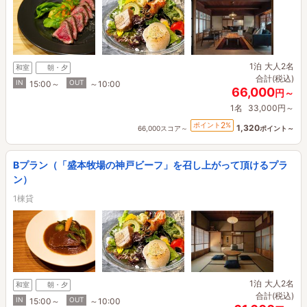
1泊
大人2名
和室
朝・夕
合計(税込)
IN
OUT
15:00～
～10:00
66,000
円～
1名
33,000円～
2
ポイント
%
1,320
66,000スコア～
ポイント～
Bプラン（「盛本牧場の神戸ビーフ」を召し上がって頂けるプラ
ン）
1棟貸
1泊
大人2名
和室
朝・夕
合計(税込)
IN
OUT
15:00～
～10:00