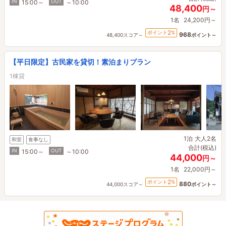
IN
OUT
15:00～
～10:00
48,400
円～
1名
24,200円～
2
ポイント
%
968
48,400スコア～
ポイント～
【平日限定】古民家を貸切！素泊まりプラン
1棟貸
1泊
大人2名
和室
食事なし
合計(税込)
IN
OUT
15:00～
～10:00
44,000
円～
1名
22,000円～
2
ポイント
%
880
44,000スコア～
ポイント～