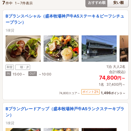
7
おすすめ順
安い順
件中
1
～
7
件表示
Bプランスペシャル（盛本牧場神戸牛A5ステーキ＆ビーフシチュ
ープラン）
1棟貸
1泊
大人2名
和室
朝・夕
合計(税込)
IN
OUT
15:00～
～10:00
74,800
円～
1名
37,400円～
2
ポイント
%
1,496
74,800スコア～
ポイント～
Bプラングレードアップ（盛本牧場神戸牛A5ランクステーキプラ
ン）
1棟貸