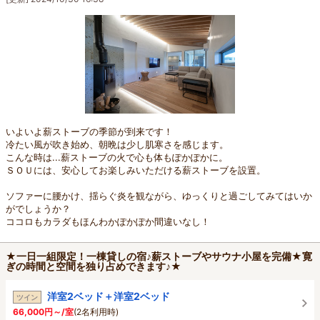
いよいよ薪ストーブの季節が到来です！
冷たい風が吹き始め、朝晩は少し肌寒さを感じます。
こんな時は...薪ストーブの火で心も体もぽかぽかに。
ＳＯＵには、安心してお楽しみいただける薪ストーブを設置。
ソファーに腰かけ、揺らぐ炎を観ながら、ゆっくりと過ごしてみてはいか
がでしょうか？
ココロもカラダもほんわかぽかぽか間違いなし！
★一日一組限定！一棟貸しの宿♪薪ストーブやサウナ小屋を完備★寛
ぎの時間と空間を独り占めできます♪★
洋室2ベッド＋洋室2ベッド
ツイン
66,000円～/室
(2名利用時)