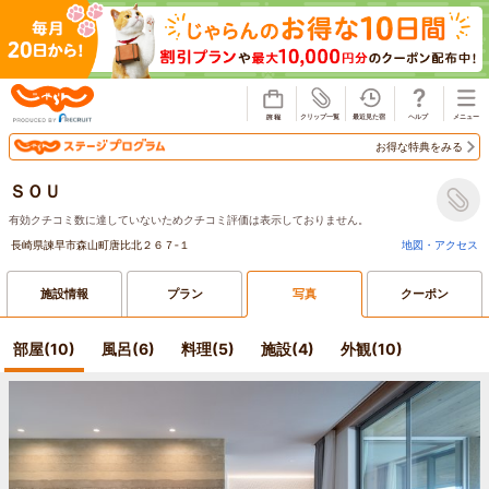
じゃらん
お得な特典をみる
ＳＯＵ
有効クチコミ数に達していないためクチコミ評価は表示しておりません。
長崎県諫早市森山町唐比北２６７‐１
地図・アクセス
施設情報
プラン
写真
クーポン
部屋(10)
風呂(6)
料理(5)
施設(4)
外観(10)