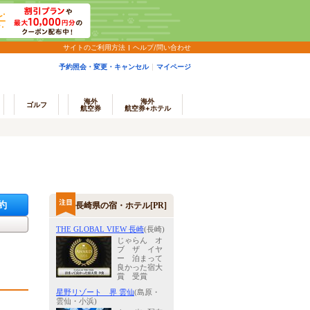
サイトのご利用方法
ヘルプ/問い合わせ
予約照会・変更・キャンセル
マイページ
海外
海外
ゴルフ
航空券
航空券+ホテル
約
長崎県の宿・ホテル[PR]
THE GLOBAL VIEW 長崎
(長崎)
じゃらん オ
ブ ザ イヤ
ー 泊まって
良かった宿大
賞 受賞
星野リゾート 界 雲仙
(島原・
雲仙・小浜)