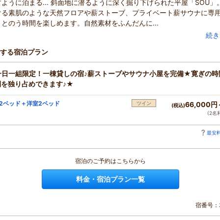
ように泊まる... 斜面地に潜るように深く掘り下げられた平屋「SOU」
ける素肌のような天然フロアや薪ストーブ、プライベート薪サウナに専
とのう時間を楽しめます。自然素材をふんだんに...
続き
する宿泊プラン
一日一組限定！一棟貸しの宿♪薪ストーブやサウナ小屋を完備★寛ぎの時
間を独り占めできます♪★
2ベッド＋洋室2ベッド
ツイン
66,000円
(税込)
(2名
最安料
宿泊のご予約はこちらから
料金・宿泊プラン一覧
宿番号：3