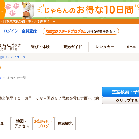
 ～日本最大級の宿・ホテル予約サイト～
ログイン
会員登録
お得な特典をみる
ゃらんパック
遊び・体験
観光ガイド
レンタカー
航空券
（交通＋宿泊）
日帰り・デイユース
Ｕ
> お知らせ一覧
空室検索・予
車道諫早ＩＣ 諫早ＩＣから国道５７号線を雲仙方面へ（約
クリップする
地図・
お知らせ・
真
周辺観光
アクセス
ブログ