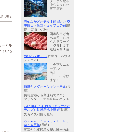
クーポン配布
中◇広々した
客室露天
日順に表示
雲仙みかどホテル本館 銘木・空
中露天・豪華ビュッフェの宿
(島
原・雲仙・小浜)
国産和牛が食
べ放題！じゃ
らんアワード
ューアル
【夕食】２年
連続★第１位
0 15:30
弓張の丘ホテル
(佐世保・ハウス
テンボス)
【全室リニュ
ーアル
済】
プール 泳げ
ます！
時津ヤスダオーシャンホテル
(長
崎)
長崎空港から高速船で２５分、
マリンターミナル直結のホテル
CANDEO HOTELS（カンデオホ
テルズ）長崎新地中華街
(長崎)
スカイスパ露天風呂
ＯｃｅａｎＲｅｓｏｒｔ Ｎｏ
ｍｏｎ長崎
(長崎)
客室から軍艦島を望む唯一のホ