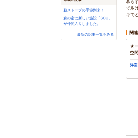
暮らす
で歩
薪ストーブの季節到来！
キでと
森の宿に新しい施設「SOU」
が仲間入りしました。
関連
最新の記事一覧をみる
★
空
洋室