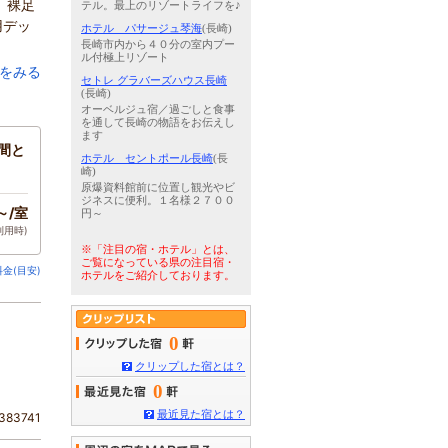
。裸足
テル。最上のリゾートライフを♪
用デッ
ホテル パサージュ琴海
(長崎)
長崎市内から４０分の室内プー
ル付極上リゾート
をみる
セトレ グラバーズハウス長崎
(長崎)
オーベルジュ宿／過ごしと食事
を通して長崎の物語をお伝えし
ます
間と
ホテル セントポール長崎
(長
崎)
原爆資料館前に位置し観光やビ
ジネスに便利。１名様２７００
～/室
円～
利用時)
※「注目の宿・ホテル」とは、
ご覧になっている県の注目宿・
金(目安)
ホテルをご紹介しております。
0
クリップした宿とは？
0
最近見た宿とは？
83741