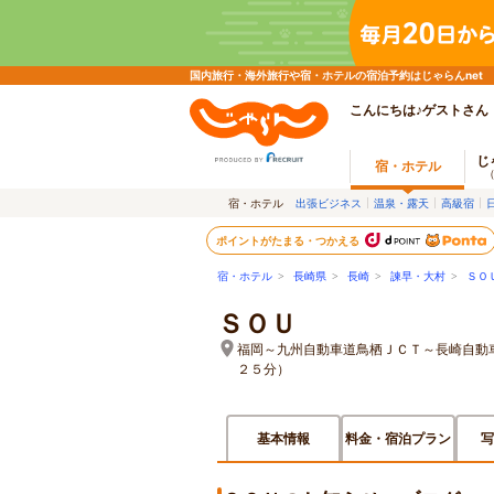
国内旅行・海外旅行や宿・ホテルの宿泊予約はじゃらんnet
こんにちは♪ゲストさん
じ
宿・ホテル
宿・ホテル
出張ビジネス
温泉・露天
高級宿
ポイントがたまる・つかえる
宿・ホテル
>
長崎県
>
長崎
>
諫早・大村
>
ＳＯ
ＳＯＵ
福岡～九州自動車道鳥栖ＪＣＴ～長崎自動
２５分）
基本情報
料金・宿泊プラン
写