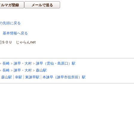
メルマガ登録
メールで送る
の先頭に戻る
 基本情報へ戻る
荘]ＳＯＵ じゃらんnet
>
長崎
>
諫早・大村
>
諫早（雲仙・島原口）駅
>
長崎
>
諫早・大村
>
森山駅
|
森山駅
|
幸駅
|
東諫早駅
|
本諫早（諫早市役所前）駅